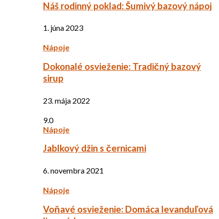
Náš rodinný poklad: Šumivý bazový nápoj
1. júna 2023
Nápoje
Dokonalé osvieženie: Tradičný bazový
sirup
23. mája 2022
9.0
Nápoje
Jablkový džin s černicami
6. novembra 2021
Nápoje
Voňavé osvieženie: Domáca levanduľová