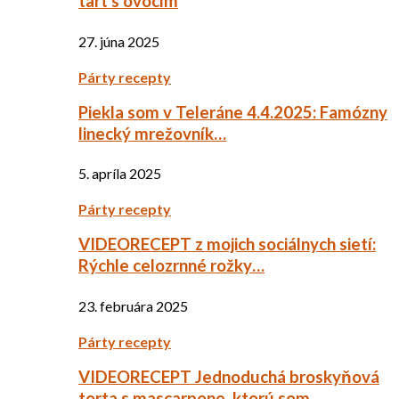
tart s ovocím
27. júna 2025
Párty recepty
Piekla som v Teleráne 4.4.2025: Famózny
linecký mrežovník…
5. apríla 2025
Párty recepty
VIDEORECEPT z mojich sociálnych sietí:
Rýchle celozrnné rožky…
23. februára 2025
Párty recepty
VIDEORECEPT Jednoduchá broskyňová
torta s mascarpone, ktorú som…