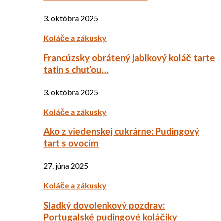
3. októbra 2025
Koláče a zákusky
Francúzsky obrátený jablkový koláč tarte
tatin s chuťou…
3. októbra 2025
Koláče a zákusky
Ako z viedenskej cukrárne: Pudingový
tart s ovocím
27. júna 2025
Koláče a zákusky
Sladký dovolenkový pozdrav:
Portugalské pudingové koláčiky