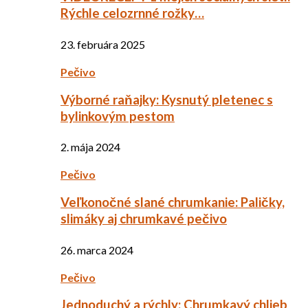
Rýchle celozrnné rožky…
23. februára 2025
Pečivo
Výborné raňajky: Kysnutý pletenec s
bylinkovým pestom
2. mája 2024
Pečivo
Veľkonočné slané chrumkanie: Paličky,
slimáky aj chrumkavé pečivo
26. marca 2024
Pečivo
Jednoduchý a rýchly: Chrumkavý chlieb