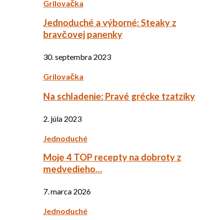
Grilovačka
Jednoduché a výborné: Steaky z
bravčovej panenky
30. septembra 2023
Grilovačka
Na schladenie: Pravé grécke tzatziky
2. júla 2023
Jednoduché
Moje 4 TOP recepty na dobroty z
medvedieho…
7. marca 2026
Jednoduché