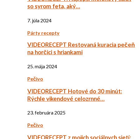
so syrom feta, aký…
7. júla 2024
Párty recepty
VIDEORECEPT Restovaná kuracia pečeň
na horčici s hriankami
25. mája 2024
Pečivo
VIDEORECEPT Hotové do 30 minút:
Rýchle vikendové celozrnné…
23. februára 2025
Pečivo
VIDEORECEPT z mojich sociálnych sietí: