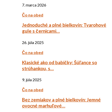
7. marca 2026
Čo na obed
Jednoduché a plné bielkovín: Tvarohové
gule s černicami…
26. júla 2025
Čo na obed
Klasické ako od babičky: Šúľance so
strúhankou, s…
9. júla 2025
Čo na obed
Bez zemiakov a plné bielkovín: Jemné
ovocné marhuľové…