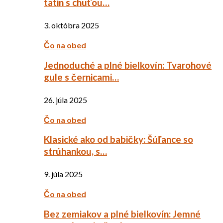
tatin s chuťou…
3. októbra 2025
Čo na obed
Jednoduché a plné bielkovín: Tvarohové
gule s černicami…
26. júla 2025
Čo na obed
Klasické ako od babičky: Šúľance so
strúhankou, s…
9. júla 2025
Čo na obed
Bez zemiakov a plné bielkovín: Jemné