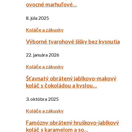
ovocné marhuľové…
8. júla 2025
Koláče a zákusky
Výborné tvarohové šišky bez kysnutia
22. januára 2026
Koláče a zákusky
Šťavnatý obrátený jablkovo-makový
koláč s čokoládou a kyslou…
3. októbra 2025
Koláče a zákusky
Famózny obrátený hruškovo-jablkový
koláč s karamelom a so…