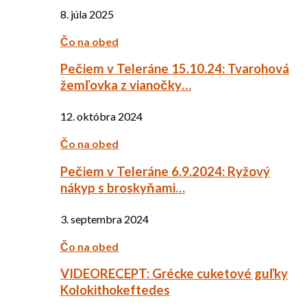
8. júla 2025
Čo na obed
Pečiem v Teleráne 15.10.24: Tvarohová
žemľovka z vianočky…
12. októbra 2024
Čo na obed
Pečiem v Teleráne 6.9.2024: Ryžový
nákyp s broskyňami…
3. septembra 2024
Čo na obed
VIDEORECEPT: Grécke cuketové guľky
Kolokithokeftedes