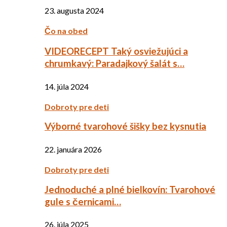
23. augusta 2024
Čo na obed
VIDEORECEPT Taký osviežujúci a
chrumkavý: Paradajkový šalát s…
14. júla 2024
Dobroty pre deti
Výborné tvarohové šišky bez kysnutia
22. januára 2026
Dobroty pre deti
Jednoduché a plné bielkovín: Tvarohové
gule s černicami…
26. júla 2025