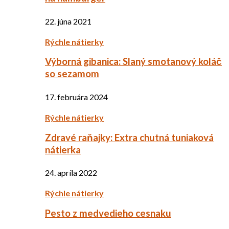
22. júna 2021
Rýchle nátierky
Výborná gibanica: Slaný smotanový koláč
so sezamom
17. februára 2024
Rýchle nátierky
Zdravé raňajky: Extra chutná tuniaková
nátierka
24. apríla 2022
Rýchle nátierky
Pesto z medvedieho cesnaku