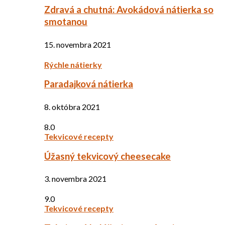
Zdravá a chutná: Avokádová nátierka so
smotanou
15. novembra 2021
Rýchle nátierky
Paradajková nátierka
8. októbra 2021
8.0
Tekvicové recepty
Úžasný tekvicový cheesecake
3. novembra 2021
9.0
Tekvicové recepty