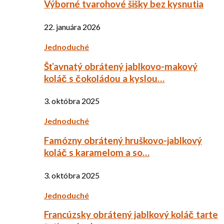
Výborné tvarohové šišky bez kysnutia
22. januára 2026
Jednoduché
Šťavnatý obrátený jablkovo-makový
koláč s čokoládou a kyslou…
3. októbra 2025
Jednoduché
Famózny obrátený hruškovo-jablkový
koláč s karamelom a so…
3. októbra 2025
Jednoduché
Francúzsky obrátený jablkový koláč tarte