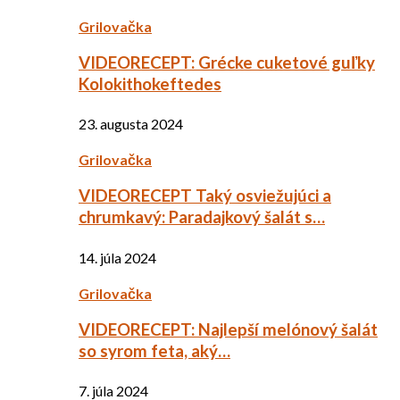
Grilovačka
VIDEORECEPT: Grécke cuketové guľky
Kolokithokeftedes
23. augusta 2024
Grilovačka
VIDEORECEPT Taký osviežujúci a
chrumkavý: Paradajkový šalát s…
14. júla 2024
Grilovačka
VIDEORECEPT: Najlepší melónový šalát
so syrom feta, aký…
7. júla 2024