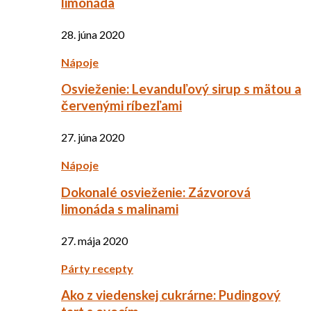
limonáda
28. júna 2020
Nápoje
Osvieženie: Levanduľový sirup s mätou a
červenými ríbezľami
27. júna 2020
Nápoje
Dokonalé osvieženie: Zázvorová
limonáda s malinami
27. mája 2020
Párty recepty
Ako z viedenskej cukrárne: Pudingový