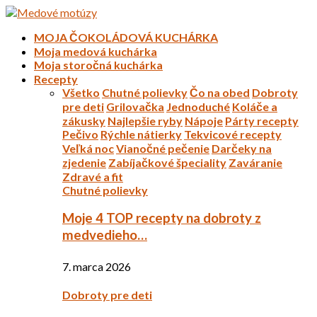
MOJA ČOKOLÁDOVÁ KUCHÁRKA
Moja medová kuchárka
Moja storočná kuchárka
Recepty
Všetko
Chutné polievky
Čo na obed
Dobroty
pre deti
Grilovačka
Jednoduché
Koláče a
zákusky
Najlepšie ryby
Nápoje
Párty recepty
Pečivo
Rýchle nátierky
Tekvicové recepty
Veľká noc
Vianočné pečenie
Darčeky na
zjedenie
Zabíjačkové špeciality
Zaváranie
Zdravé a fit
Chutné polievky
Moje 4 TOP recepty na dobroty z
medvedieho…
7. marca 2026
Dobroty pre deti