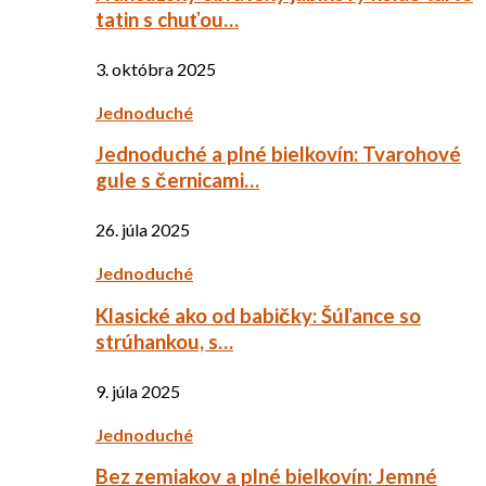
tatin s chuťou…
3. októbra 2025
Jednoduché
Jednoduché a plné bielkovín: Tvarohové
gule s černicami…
26. júla 2025
Jednoduché
Klasické ako od babičky: Šúľance so
strúhankou, s…
9. júla 2025
Jednoduché
Bez zemiakov a plné bielkovín: Jemné