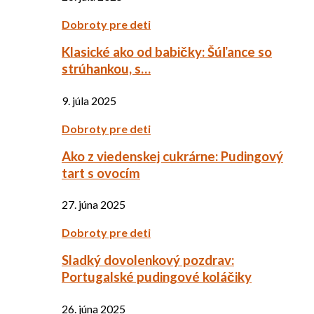
Dobroty pre deti
Klasické ako od babičky: Šúľance so
strúhankou, s…
9. júla 2025
Dobroty pre deti
Ako z viedenskej cukrárne: Pudingový
tart s ovocím
27. júna 2025
Dobroty pre deti
Sladký dovolenkový pozdrav:
Portugalské pudingové koláčiky
26. júna 2025