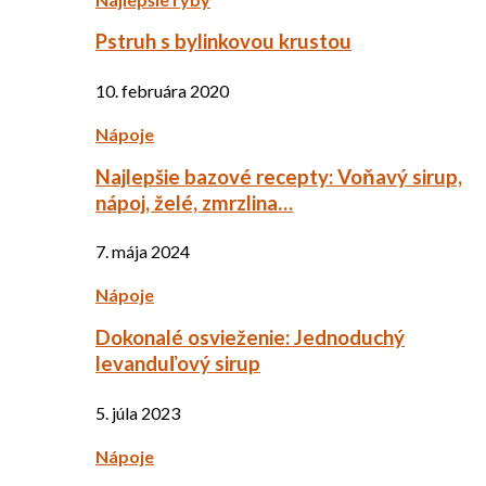
Pstruh s bylinkovou krustou
10. februára 2020
Nápoje
Najlepšie bazové recepty: Voňavý sirup,
nápoj, želé, zmrzlina…
7. mája 2024
Nápoje
Dokonalé osvieženie: Jednoduchý
levanduľový sirup
5. júla 2023
Nápoje