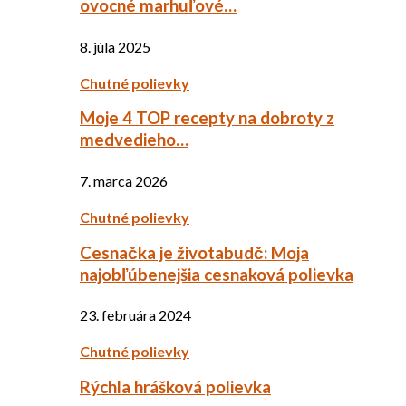
ovocné marhuľové…
8. júla 2025
Chutné polievky
Moje 4 TOP recepty na dobroty z
medvedieho…
7. marca 2026
Chutné polievky
Cesnačka je životabudč: Moja
najobľúbenejšia cesnaková polievka
23. februára 2024
Chutné polievky
Rýchla hrášková polievka