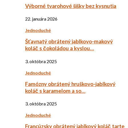
Výborné tvarohové šišky bez kysnutia
22. januára 2026
Jednoduché
Šťavnatý obrátený jablkovo-makový
koláč s čokoládou a kyslou…
3. októbra 2025
Jednoduché
Famózny obrátený hruškovo-jablkový
koláč s karamelom a so…
3. októbra 2025
Jednoduché
Francúzsky obrátený jablkový koláč tarte