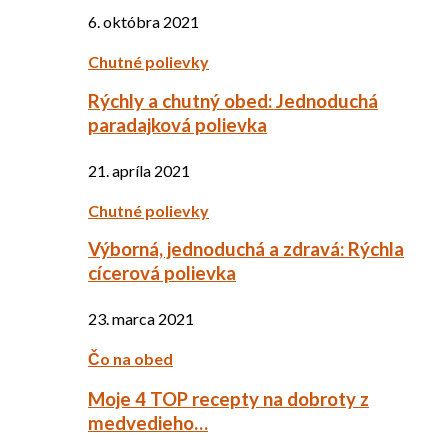
6. októbra 2021
Chutné polievky
Rýchly a chutný obed: Jednoduchá
paradajková polievka
21. apríla 2021
Chutné polievky
Výborná, jednoduchá a zdravá: Rýchla
cícerová polievka
23. marca 2021
Čo na obed
Moje 4 TOP recepty na dobroty z
medvedieho…