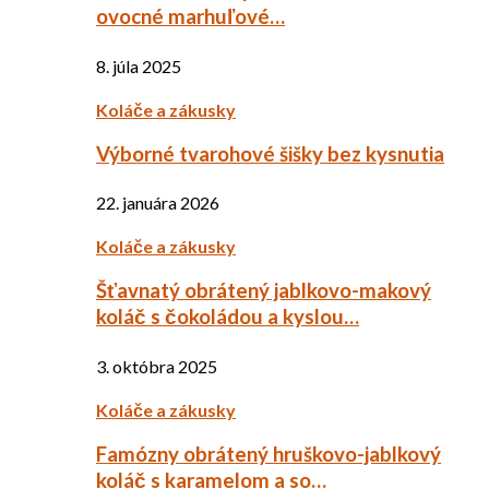
ovocné marhuľové…
8. júla 2025
Koláče a zákusky
Výborné tvarohové šišky bez kysnutia
22. januára 2026
Koláče a zákusky
Šťavnatý obrátený jablkovo-makový
koláč s čokoládou a kyslou…
3. októbra 2025
Koláče a zákusky
Famózny obrátený hruškovo-jablkový
koláč s karamelom a so…