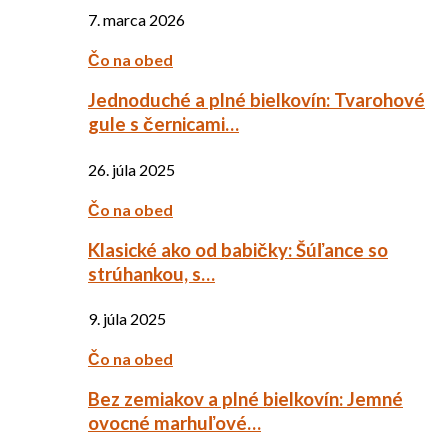
7. marca 2026
Čo na obed
Jednoduché a plné bielkovín: Tvarohové
gule s černicami…
26. júla 2025
Čo na obed
Klasické ako od babičky: Šúľance so
strúhankou, s…
9. júla 2025
Čo na obed
Bez zemiakov a plné bielkovín: Jemné
ovocné marhuľové…