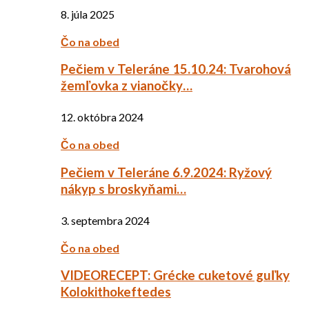
8. júla 2025
Čo na obed
Pečiem v Teleráne 15.10.24: Tvarohová
žemľovka z vianočky…
12. októbra 2024
Čo na obed
Pečiem v Teleráne 6.9.2024: Ryžový
nákyp s broskyňami…
3. septembra 2024
Čo na obed
VIDEORECEPT: Grécke cuketové guľky
Kolokithokeftedes