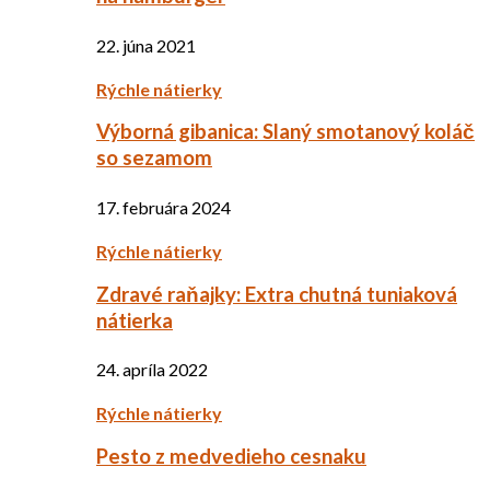
22. júna 2021
Rýchle nátierky
Výborná gibanica: Slaný smotanový koláč
so sezamom
17. februára 2024
Rýchle nátierky
Zdravé raňajky: Extra chutná tuniaková
nátierka
24. apríla 2022
Rýchle nátierky
Pesto z medvedieho cesnaku