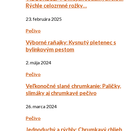
Rýchle celozrnné rožky…
23. februára 2025
Pečivo
Výborné raňajky: Kysnutý pletenec s
bylinkovým pestom
2. mája 2024
Pečivo
Veľkonočné slané chrumkanie: Paličky,
slimáky aj chrumkavé pečivo
26. marca 2024
Pečivo
Jednoduchý a rýchly: Chrumkavý chlieb