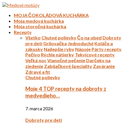
MOJA ČOKOLÁDOVÁ KUCHÁRKA
Moja medová kuchárka
Moja storočná kuchárka
Recepty
Všetko
Chutné polievky
Čo na obed
Dobroty
pre deti
Grilovačka
Jednoduché
Koláče a
zákusky
Najlepšie ryby
Nápoje
Párty recepty
Pečivo
Rýchle nátierky
Tekvicové recepty
Veľká noc
Vianočné pečenie
Darčeky na
zjedenie
Zabíjačkové špeciality
Zaváranie
Zdravé a fit
Chutné polievky
Moje 4 TOP recepty na dobroty z
medvedieho…
7. marca 2026
Dobroty pre deti