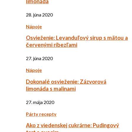
limonáda
28. júna 2020
Nápoje
Osvieženie: Levanduľový sirup s mätou a
červenými ríbezľami
27. júna 2020
Nápoje
Dokonalé osvieženie: Zázvorová
limonáda s malinami
27. mája 2020
Párty recepty
Ako z viedenskej cukrárne: Pudingový