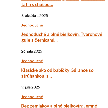
tatin s chuťou…
3. októbra 2025
Jednoduché
Jednoduché a plné bielkovín: Tvarohové
gule s černicami…
26. júla 2025
Jednoduché
Klasické ako od babičky: Šúľance so
strúhankou, s…
9. júla 2025
Jednoduché
Bez zemiakov a plné bielkovín: Jemné