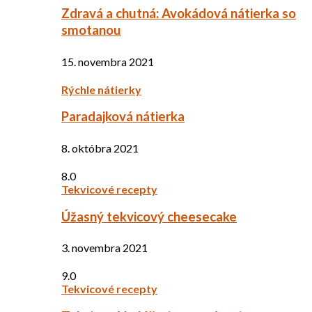
Zdravá a chutná: Avokádová nátierka so
smotanou
15. novembra 2021
Rýchle nátierky
Paradajková nátierka
8. októbra 2021
8.0
Tekvicové recepty
Úžasný tekvicový cheesecake
3. novembra 2021
9.0
Tekvicové recepty