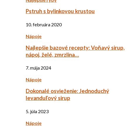
Pstruh s bylinkovou krustou
10. februára 2020
Nápoje
Najlepšie bazové recepty: Voňavý sirup,
nápoj, želé, zmrzlina…
7. mája 2024
Nápoje
Dokonalé osvieženie: Jednoduchý
levanduľový sirup
5. júla 2023
Nápoje