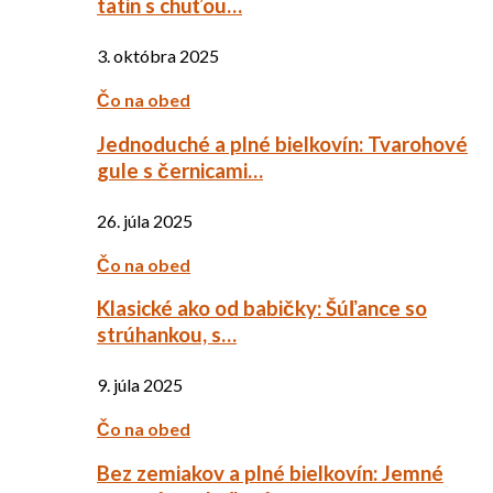
tatin s chuťou…
3. októbra 2025
Čo na obed
Jednoduché a plné bielkovín: Tvarohové
gule s černicami…
26. júla 2025
Čo na obed
Klasické ako od babičky: Šúľance so
strúhankou, s…
9. júla 2025
Čo na obed
Bez zemiakov a plné bielkovín: Jemné