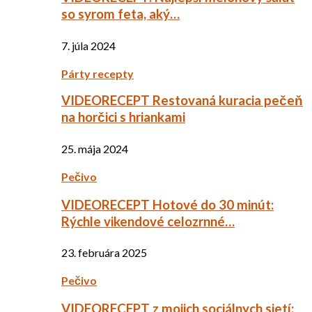
so syrom feta, aký…
7. júla 2024
Párty recepty
VIDEORECEPT Restovaná kuracia pečeň
na horčici s hriankami
25. mája 2024
Pečivo
VIDEORECEPT Hotové do 30 minút:
Rýchle vikendové celozrnné…
23. februára 2025
Pečivo
VIDEORECEPT z mojich sociálnych sietí: