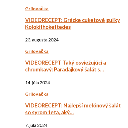
Grilovačka
VIDEORECEPT: Grécke cuketové guľky
Kolokithokeftedes
23. augusta 2024
Grilovačka
VIDEORECEPT Taký osviežujúci a
chrumkavý: Paradajkový šalát s…
14. júla 2024
Grilovačka
VIDEORECEPT: Najlepší melónový šalát
so syrom feta, aký…
7. júla 2024