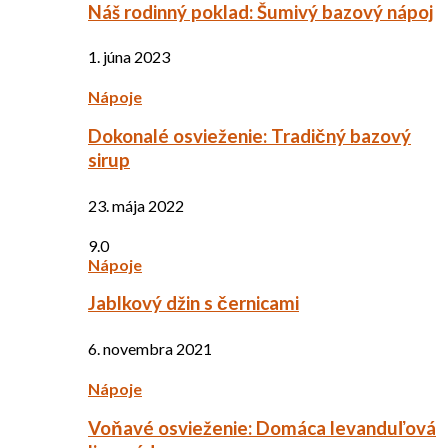
Náš rodinný poklad: Šumivý bazový nápoj
1. júna 2023
Nápoje
Dokonalé osvieženie: Tradičný bazový
sirup
23. mája 2022
9.0
Nápoje
Jablkový džin s černicami
6. novembra 2021
Nápoje
Voňavé osvieženie: Domáca levanduľová