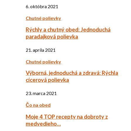
6. októbra 2021
Chutné polievky
Rýchly a chutný obed: Jednoduchá
paradajková polievka
21. apríla 2021
Chutné polievky
Výborná, jednoduchá a zdravá: Rýchla
cícerová polievka
23. marca 2021
Čo na obed
Moje 4 TOP recepty na dobroty z
medvedieho…