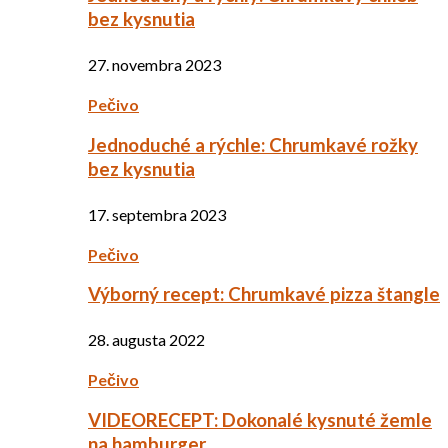
bez kysnutia
27. novembra 2023
Pečivo
Jednoduché a rýchle: Chrumkavé rožky
bez kysnutia
17. septembra 2023
Pečivo
Výborný recept: Chrumkavé pizza štangle
28. augusta 2022
Pečivo
VIDEORECEPT: Dokonalé kysnuté žemle
na hamburger