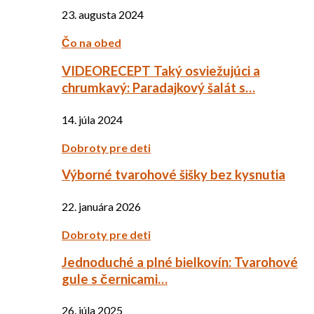
23. augusta 2024
Čo na obed
VIDEORECEPT Taký osviežujúci a
chrumkavý: Paradajkový šalát s…
14. júla 2024
Dobroty pre deti
Výborné tvarohové šišky bez kysnutia
22. januára 2026
Dobroty pre deti
Jednoduché a plné bielkovín: Tvarohové
gule s černicami…
26. júla 2025