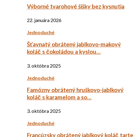
Výborné tvarohové šišky bez kysnutia
22. januára 2026
Jednoduché
Šťavnatý obrátený jablkovo-makový
koláč s čokoládou a kyslou…
3. októbra 2025
Jednoduché
Famózny obrátený hruškovo-jablkový
koláč s karamelom a so…
3. októbra 2025
Jednoduché
Francúzsky obrátený jablkový koláč tarte