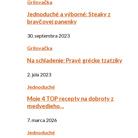
Grilovačka
Jednoduché a výborné: Steaky z
bravčovej panenky
30. septembra 2023
Grilovačka
Na schladenie: Pravé grécke tzatziky
2. júla 2023
Jednoduché
Moje 4 TOP recepty na dobroty z
medvedieho…
7. marca 2026
Jednoduché