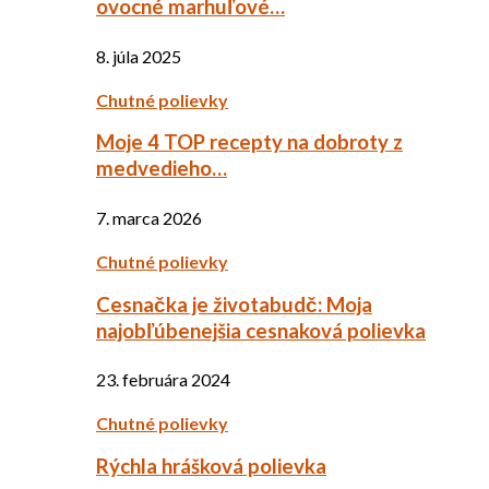
ovocné marhuľové…
8. júla 2025
Chutné polievky
Moje 4 TOP recepty na dobroty z
medvedieho…
7. marca 2026
Chutné polievky
Cesnačka je životabudč: Moja
najobľúbenejšia cesnaková polievka
23. februára 2024
Chutné polievky
Rýchla hrášková polievka