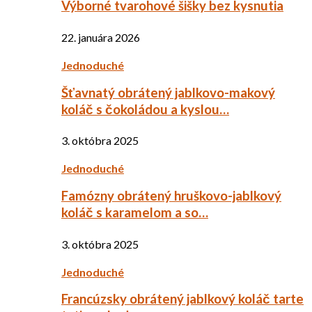
Výborné tvarohové šišky bez kysnutia
22. januára 2026
Jednoduché
Šťavnatý obrátený jablkovo-makový
koláč s čokoládou a kyslou…
3. októbra 2025
Jednoduché
Famózny obrátený hruškovo-jablkový
koláč s karamelom a so…
3. októbra 2025
Jednoduché
Francúzsky obrátený jablkový koláč tarte