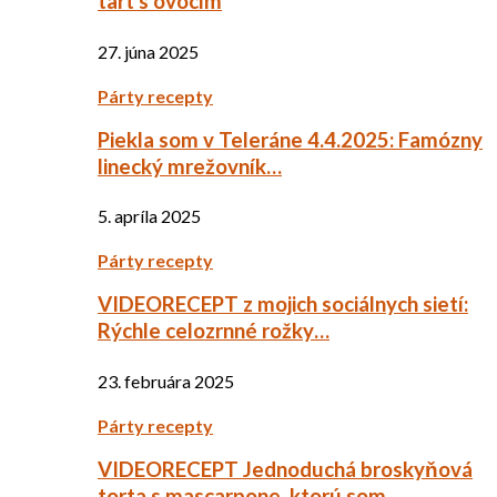
tart s ovocím
27. júna 2025
Párty recepty
Piekla som v Teleráne 4.4.2025: Famózny
linecký mrežovník…
5. apríla 2025
Párty recepty
VIDEORECEPT z mojich sociálnych sietí:
Rýchle celozrnné rožky…
23. februára 2025
Párty recepty
VIDEORECEPT Jednoduchá broskyňová
torta s mascarpone, ktorú som…