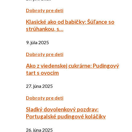
Dobroty pre deti
Klasické ako od babičky: Šúľance so
strúhankou, s…
9. júla 2025
Dobroty pre deti
Ako z viedenskej cukrárne: Pudingový
tart s ovocím
27. júna 2025
Dobroty pre deti
Sladký dovolenkový pozdrav:
Portugalské pudingové koláčiky
26. júna 2025