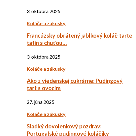
3. októbra 2025
Koláče a zákusky
Francúzsky obrátený jablkový koláč tarte
tatin s chuťou…
3. októbra 2025
Koláče a zákusky
Ako z viedenskej cukrárne: Pudingový
tart s ovocím
27. júna 2025
Koláče a zákusky
Sladký dovolenkový pozdrav:
Portugalské pudingové koláčiky