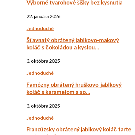
Výborné tvarohové šišky bez kysnutia
22. januára 2026
Jednoduché
Šťavnatý obrátený jablkovo-makový
koláč s čokoládou a kyslou…
3. októbra 2025
Jednoduché
Famózny obrátený hruškovo-jablkový
koláč s karamelom a so…
3. októbra 2025
Jednoduché
Francúzsky obrátený jablkový koláč tarte