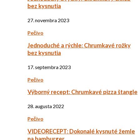
bez kysnutia
27. novembra 2023
Pečivo
Jednoduché a rýchle: Chrumkavé rožky
bez kysnutia
17. septembra 2023
Pečivo
Výborný recept: Chrumkavé pizza štangle
28. augusta 2022
Pečivo
VIDEORECEPT: Dokonalé kysnuté žemle
na hamburger