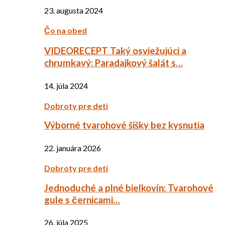
23. augusta 2024
Čo na obed
VIDEORECEPT Taký osviežujúci a
chrumkavý: Paradajkový šalát s…
14. júla 2024
Dobroty pre deti
Výborné tvarohové šišky bez kysnutia
22. januára 2026
Dobroty pre deti
Jednoduché a plné bielkovín: Tvarohové
gule s černicami…
26. júla 2025