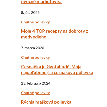
ovocné marhuľové…
8. júla 2025
Chutné polievky
Moje 4 TOP recepty na dobroty z
medvedieho…
7. marca 2026
Chutné polievky
Cesnačka je životabudč: Moja
najobľúbenejšia cesnaková polievka
23. februára 2024
Chutné polievky
Rýchla hrášková polievka