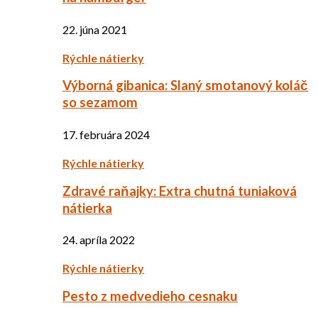
22. júna 2021
Rýchle nátierky
Výborná gibanica: Slaný smotanový koláč
so sezamom
17. februára 2024
Rýchle nátierky
Zdravé raňajky: Extra chutná tuniaková
nátierka
24. apríla 2022
Rýchle nátierky
Pesto z medvedieho cesnaku