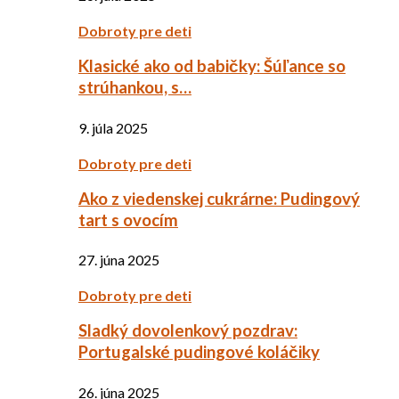
Dobroty pre deti
Klasické ako od babičky: Šúľance so
strúhankou, s…
9. júla 2025
Dobroty pre deti
Ako z viedenskej cukrárne: Pudingový
tart s ovocím
27. júna 2025
Dobroty pre deti
Sladký dovolenkový pozdrav:
Portugalské pudingové koláčiky
26. júna 2025