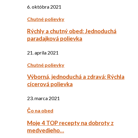
6. októbra 2021
Chutné polievky
Rýchly a chutný obed: Jednoduchá
paradajková polievka
21. apríla 2021
Chutné polievky
Výborná, jednoduchá a zdravá: Rýchla
cícerová polievka
23. marca 2021
Čo na obed
Moje 4 TOP recepty na dobroty z
medvedieho…