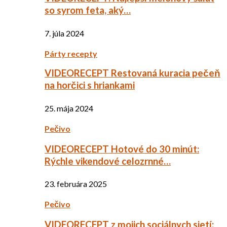
so syrom feta, aký…
7. júla 2024
Párty recepty
VIDEORECEPT Restovaná kuracia pečeň
na horčici s hriankami
25. mája 2024
Pečivo
VIDEORECEPT Hotové do 30 minút:
Rýchle vikendové celozrnné…
23. februára 2025
Pečivo
VIDEORECEPT z mojich sociálnych sietí: