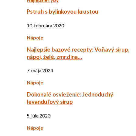
Pstruh s bylinkovou krustou
10. februára 2020
Nápoje
Najlepšie bazové recepty: Voňavý sirup,
nápoj, želé, zmrzlina…
7. mája 2024
Nápoje
Dokonalé osvieženie: Jednoduchý
levanduľový sirup
5. júla 2023
Nápoje