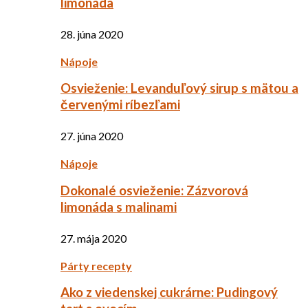
limonáda
28. júna 2020
Nápoje
Osvieženie: Levanduľový sirup s mätou a
červenými ríbezľami
27. júna 2020
Nápoje
Dokonalé osvieženie: Zázvorová
limonáda s malinami
27. mája 2020
Párty recepty
Ako z viedenskej cukrárne: Pudingový