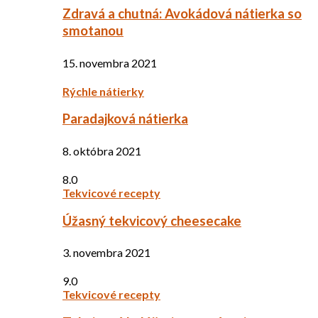
Zdravá a chutná: Avokádová nátierka so
smotanou
15. novembra 2021
Rýchle nátierky
Paradajková nátierka
8. októbra 2021
8.0
Tekvicové recepty
Úžasný tekvicový cheesecake
3. novembra 2021
9.0
Tekvicové recepty