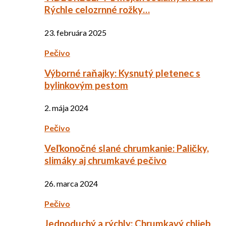
Rýchle celozrnné rožky…
23. februára 2025
Pečivo
Výborné raňajky: Kysnutý pletenec s
bylinkovým pestom
2. mája 2024
Pečivo
Veľkonočné slané chrumkanie: Paličky,
slimáky aj chrumkavé pečivo
26. marca 2024
Pečivo
Jednoduchý a rýchly: Chrumkavý chlieb