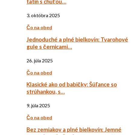
tatin s chuťou…
3. októbra 2025
Čo na obed
Jednoduché a plné bielkovín: Tvarohové
gule s černicami…
26. júla 2025
Čo na obed
Klasické ako od babičky: Šúľance so
strúhankou, s…
9. júla 2025
Čo na obed
Bez zemiakov a plné bielkovín: Jemné