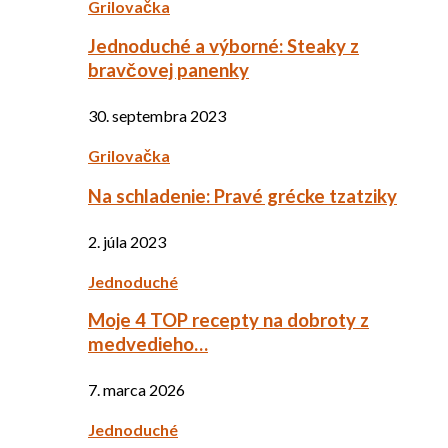
Grilovačka
Jednoduché a výborné: Steaky z
bravčovej panenky
30. septembra 2023
Grilovačka
Na schladenie: Pravé grécke tzatziky
2. júla 2023
Jednoduché
Moje 4 TOP recepty na dobroty z
medvedieho…
7. marca 2026
Jednoduché