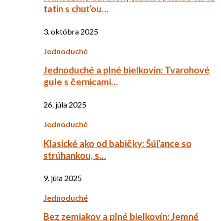
tatin s chuťou…
3. októbra 2025
Jednoduché
Jednoduché a plné bielkovín: Tvarohové
gule s černicami…
26. júla 2025
Jednoduché
Klasické ako od babičky: Šúľance so
strúhankou, s…
9. júla 2025
Jednoduché
Bez zemiakov a plné bielkovín: Jemné