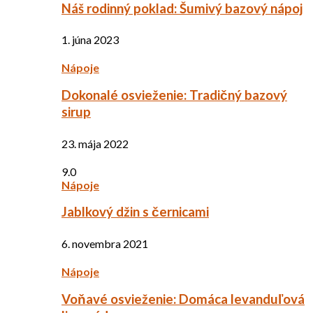
Náš rodinný poklad: Šumivý bazový nápoj
1. júna 2023
Nápoje
Dokonalé osvieženie: Tradičný bazový
sirup
23. mája 2022
9.0
Nápoje
Jablkový džin s černicami
6. novembra 2021
Nápoje
Voňavé osvieženie: Domáca levanduľová