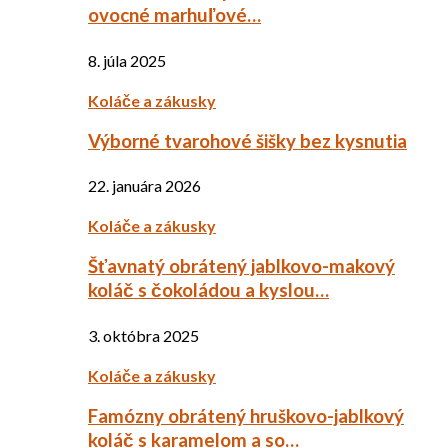
ovocné marhuľové…
8. júla 2025
Koláče a zákusky
Výborné tvarohové šišky bez kysnutia
22. januára 2026
Koláče a zákusky
Šťavnatý obrátený jablkovo-makový
koláč s čokoládou a kyslou…
3. októbra 2025
Koláče a zákusky
Famózny obrátený hruškovo-jablkový
koláč s karamelom a so…