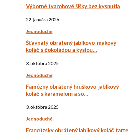
Výborné tvarohové šišky bez kysnutia
22. januára 2026
Jednoduché
Šťavnatý obrátený jablkovo-makový
koláč s čokoládou a kyslou…
3. októbra 2025
Jednoduché
Famózny obrátený hruškovo-jablkový
koláč s karamelom a so…
3. októbra 2025
Jednoduché
Francúzsky obrátený jablkový koláč tarte