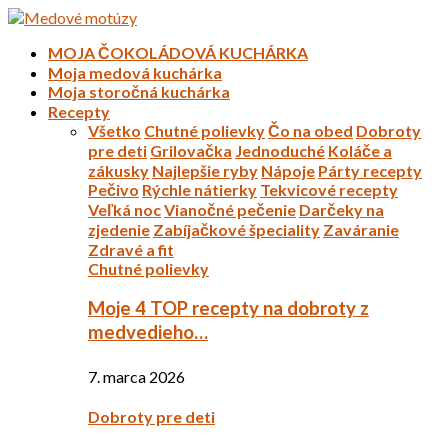
MOJA ČOKOLÁDOVÁ KUCHÁRKA
Moja medová kuchárka
Moja storočná kuchárka
Recepty
Všetko
Chutné polievky
Čo na obed
Dobroty
pre deti
Grilovačka
Jednoduché
Koláče a
zákusky
Najlepšie ryby
Nápoje
Párty recepty
Pečivo
Rýchle nátierky
Tekvicové recepty
Veľká noc
Vianočné pečenie
Darčeky na
zjedenie
Zabíjačkové špeciality
Zaváranie
Zdravé a fit
Chutné polievky
Moje 4 TOP recepty na dobroty z
medvedieho…
7. marca 2026
Dobroty pre deti