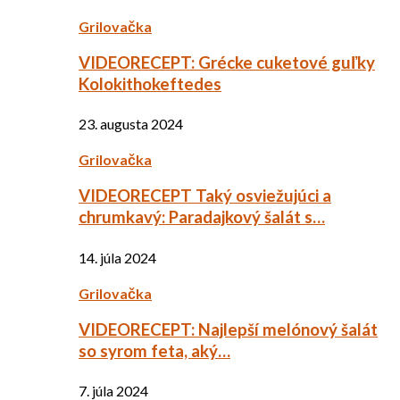
Grilovačka
VIDEORECEPT: Grécke cuketové guľky
Kolokithokeftedes
23. augusta 2024
Grilovačka
VIDEORECEPT Taký osviežujúci a
chrumkavý: Paradajkový šalát s…
14. júla 2024
Grilovačka
VIDEORECEPT: Najlepší melónový šalát
so syrom feta, aký…
7. júla 2024