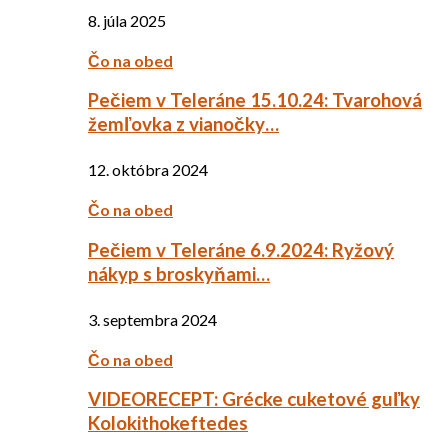
8. júla 2025
Čo na obed
Pečiem v Teleráne 15.10.24: Tvarohová
žemľovka z vianočky…
12. októbra 2024
Čo na obed
Pečiem v Teleráne 6.9.2024: Ryžový
nákyp s broskyňami…
3. septembra 2024
Čo na obed
VIDEORECEPT: Grécke cuketové guľky
Kolokithokeftedes