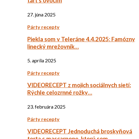
tart s ovocím
27. júna 2025
Párty recepty
Piekla som v Teleráne 4.4.2025: Famózny
linecký mrežovník…
5. apríla 2025
Párty recepty
VIDEORECEPT z mojich sociálnych sietí:
Rýchle celozrnné rožky…
23. februára 2025
Párty recepty
VIDEORECEPT Jednoduchá broskyňová
torta s mascarpone, ktorú som…