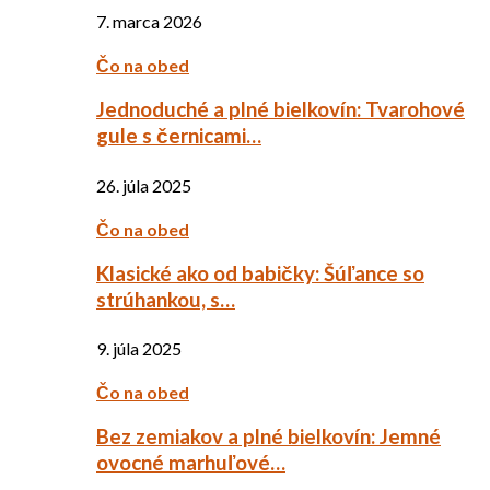
7. marca 2026
Čo na obed
Jednoduché a plné bielkovín: Tvarohové
gule s černicami…
26. júla 2025
Čo na obed
Klasické ako od babičky: Šúľance so
strúhankou, s…
9. júla 2025
Čo na obed
Bez zemiakov a plné bielkovín: Jemné
ovocné marhuľové…