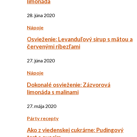
limonáda
28. júna 2020
Nápoje
Osvieženie: Levanduľový sirup s mätou a
červenými ríbezľami
27. júna 2020
Nápoje
Dokonalé osvieženie: Zázvorová
limonáda s malinami
27. mája 2020
Párty recepty
Ako z viedenskej cukrárne: Pudingový