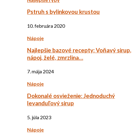
Pstruh s bylinkovou krustou
10. februára 2020
Nápoje
Najlepšie bazové recepty: Voňavý sirup,
nápoj, želé, zmrzlina…
7. mája 2024
Nápoje
Dokonalé osvieženie: Jednoduchý
levanduľový sirup
5. júla 2023
Nápoje