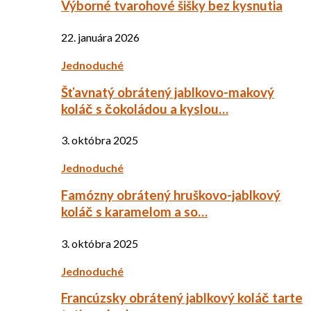
Výborné tvarohové šišky bez kysnutia
22. januára 2026
Jednoduché
Šťavnatý obrátený jablkovo-makový
koláč s čokoládou a kyslou…
3. októbra 2025
Jednoduché
Famózny obrátený hruškovo-jablkový
koláč s karamelom a so…
3. októbra 2025
Jednoduché
Francúzsky obrátený jablkový koláč tarte