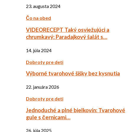
23. augusta 2024
Čo na obed
VIDEORECEPT Taký osviežujúci a
chrumkavý: Paradajkový šalát s…
14. júla 2024
Dobroty pre deti
Výborné tvarohové šišky bez kysnutia
22. januára 2026
Dobroty pre deti
Jednoduché a plné bielkovín: Tvarohové
gule s černicami…
26. júla 2025