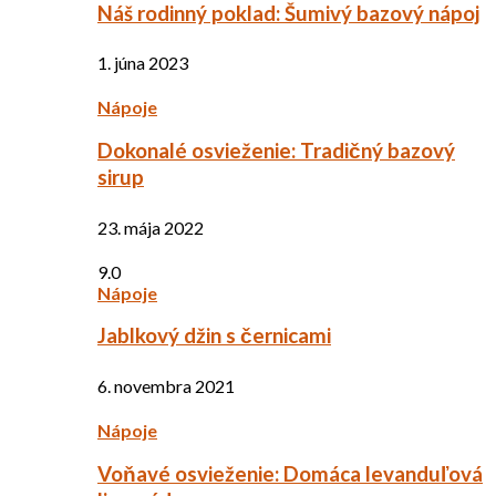
Náš rodinný poklad: Šumivý bazový nápoj
1. júna 2023
Nápoje
Dokonalé osvieženie: Tradičný bazový
sirup
23. mája 2022
9.0
Nápoje
Jablkový džin s černicami
6. novembra 2021
Nápoje
Voňavé osvieženie: Domáca levanduľová