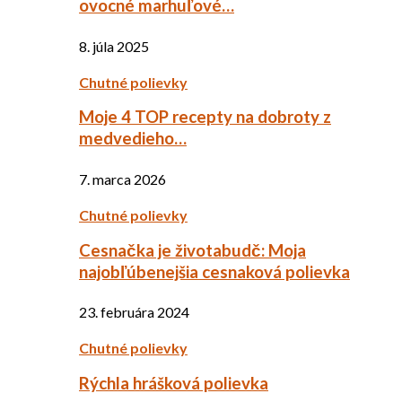
ovocné marhuľové…
8. júla 2025
Chutné polievky
Moje 4 TOP recepty na dobroty z
medvedieho…
7. marca 2026
Chutné polievky
Cesnačka je životabudč: Moja
najobľúbenejšia cesnaková polievka
23. februára 2024
Chutné polievky
Rýchla hrášková polievka