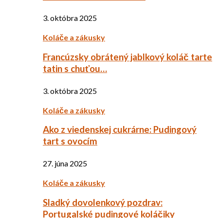
3. októbra 2025
Koláče a zákusky
Francúzsky obrátený jablkový koláč tarte
tatin s chuťou…
3. októbra 2025
Koláče a zákusky
Ako z viedenskej cukrárne: Pudingový
tart s ovocím
27. júna 2025
Koláče a zákusky
Sladký dovolenkový pozdrav:
Portugalské pudingové koláčiky