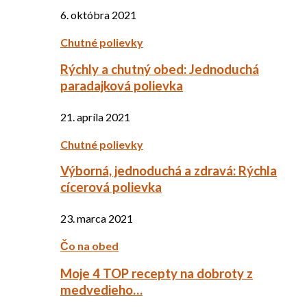
6. októbra 2021
Chutné polievky
Rýchly a chutný obed: Jednoduchá
paradajková polievka
21. apríla 2021
Chutné polievky
Výborná, jednoduchá a zdravá: Rýchla
cícerová polievka
23. marca 2021
Čo na obed
Moje 4 TOP recepty na dobroty z
medvedieho…