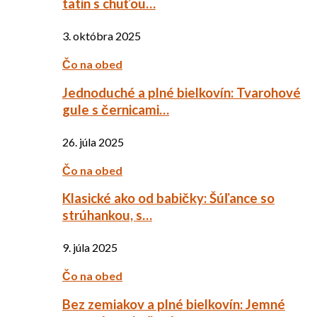
tatin s chuťou…
3. októbra 2025
Čo na obed
Jednoduché a plné bielkovín: Tvarohové
gule s černicami…
26. júla 2025
Čo na obed
Klasické ako od babičky: Šúľance so
strúhankou, s…
9. júla 2025
Čo na obed
Bez zemiakov a plné bielkovín: Jemné