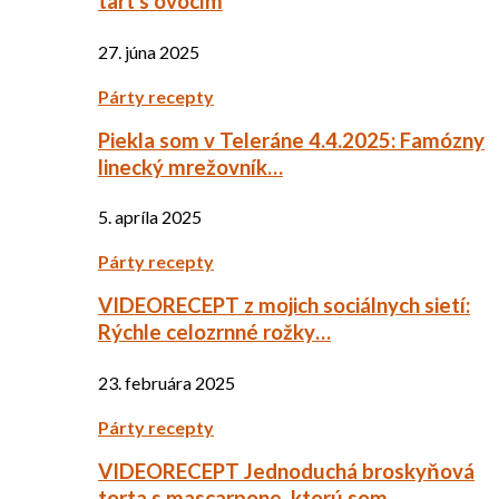
tart s ovocím
27. júna 2025
Párty recepty
Piekla som v Teleráne 4.4.2025: Famózny
linecký mrežovník…
5. apríla 2025
Párty recepty
VIDEORECEPT z mojich sociálnych sietí:
Rýchle celozrnné rožky…
23. februára 2025
Párty recepty
VIDEORECEPT Jednoduchá broskyňová
torta s mascarpone, ktorú som…