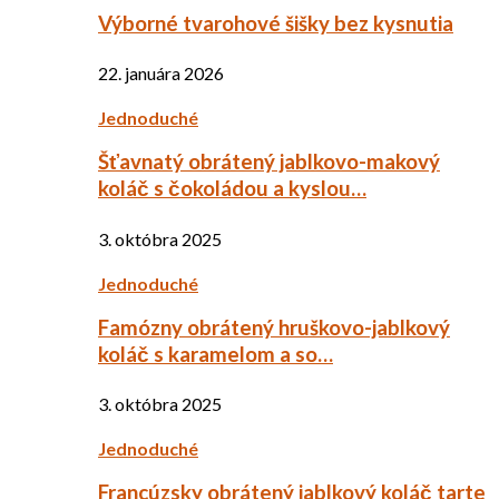
Výborné tvarohové šišky bez kysnutia
22. januára 2026
Jednoduché
Šťavnatý obrátený jablkovo-makový
koláč s čokoládou a kyslou…
3. októbra 2025
Jednoduché
Famózny obrátený hruškovo-jablkový
koláč s karamelom a so…
3. októbra 2025
Jednoduché
Francúzsky obrátený jablkový koláč tarte