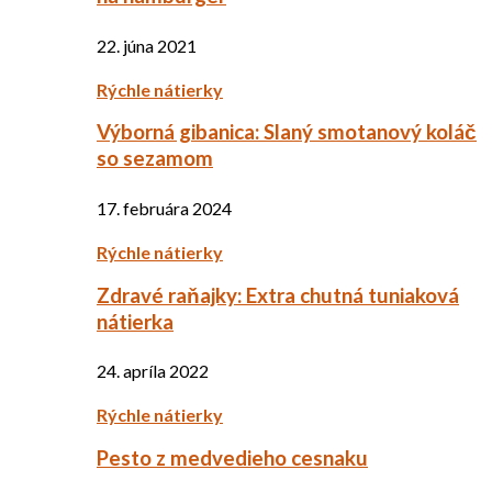
22. júna 2021
Rýchle nátierky
Výborná gibanica: Slaný smotanový koláč
so sezamom
17. februára 2024
Rýchle nátierky
Zdravé raňajky: Extra chutná tuniaková
nátierka
24. apríla 2022
Rýchle nátierky
Pesto z medvedieho cesnaku