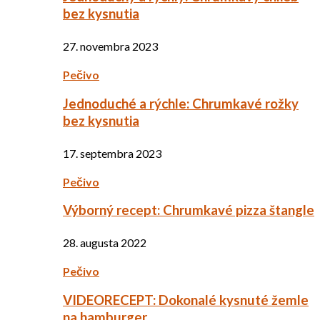
bez kysnutia
27. novembra 2023
Pečivo
Jednoduché a rýchle: Chrumkavé rožky
bez kysnutia
17. septembra 2023
Pečivo
Výborný recept: Chrumkavé pizza štangle
28. augusta 2022
Pečivo
VIDEORECEPT: Dokonalé kysnuté žemle
na hamburger