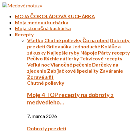
MOJA ČOKOLÁDOVÁ KUCHÁRKA
Moja medová kuchárka
Moja storočná kuchárka
Recepty
Všetko
Chutné polievky
Čo na obed
Dobroty
pre deti
Grilovačka
Jednoduché
Koláče a
zákusky
Najlepšie ryby
Nápoje
Párty recepty
Pečivo
Rýchle nátierky
Tekvicové recepty
Veľká noc
Vianočné pečenie
Darčeky na
zjedenie
Zabíjačkové špeciality
Zaváranie
Zdravé a fit
Chutné polievky
Moje 4 TOP recepty na dobroty z
medvedieho…
7. marca 2026
Dobroty pre deti