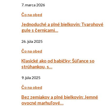
7. marca 2026
Čo na obed
Jednoduché a plné bielkovín: Tvarohové
gule s černicami…
26. júla 2025
Čo na obed
Klasické ako od babičky: Šúľance so
strúhankou, s…
9. júla 2025
Čo na obed
Bez zemiakov a plné bielkovín: Jemné
ovocné marhuľové…