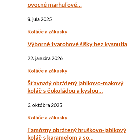
ovocné marhuľové…
8. júla 2025
Koláče a zákusky
Výborné tvarohové šišky bez kysnutia
22. januára 2026
Koláče a zákusky
Šťavnatý obrátený jablkovo-makový
koláč s čokoládou a kyslou…
3. októbra 2025
Koláče a zákusky
Famózny obrátený hruškovo-jablkový
koláč s karamelom a so…