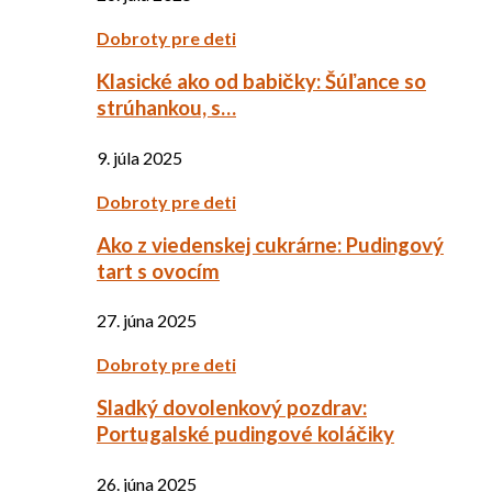
Dobroty pre deti
Klasické ako od babičky: Šúľance so
strúhankou, s…
9. júla 2025
Dobroty pre deti
Ako z viedenskej cukrárne: Pudingový
tart s ovocím
27. júna 2025
Dobroty pre deti
Sladký dovolenkový pozdrav:
Portugalské pudingové koláčiky
26. júna 2025