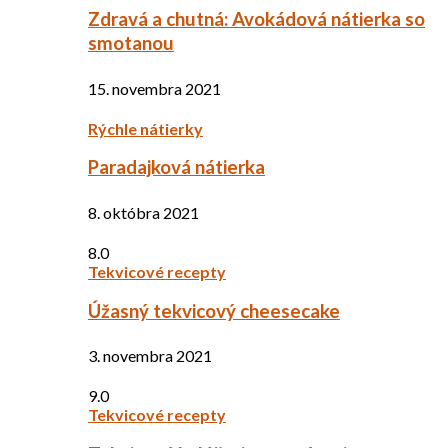
Zdravá a chutná: Avokádová nátierka so
smotanou
15. novembra 2021
Rýchle nátierky
Paradajková nátierka
8. októbra 2021
8.0
Tekvicové recepty
Úžasný tekvicový cheesecake
3. novembra 2021
9.0
Tekvicové recepty