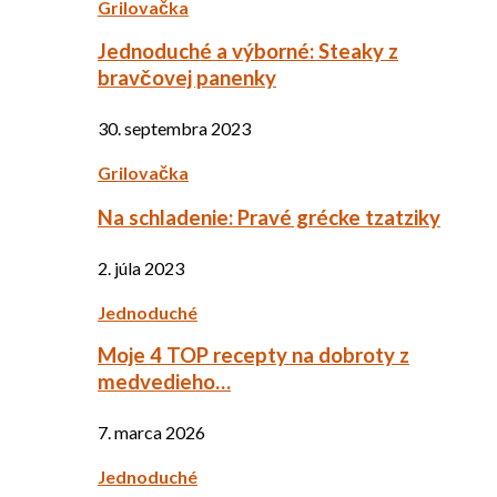
Grilovačka
Jednoduché a výborné: Steaky z
bravčovej panenky
30. septembra 2023
Grilovačka
Na schladenie: Pravé grécke tzatziky
2. júla 2023
Jednoduché
Moje 4 TOP recepty na dobroty z
medvedieho…
7. marca 2026
Jednoduché