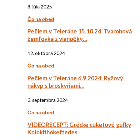
8. júla 2025
Čo na obed
Pečiem v Teleráne 15.10.24: Tvarohová
žemľovka z vianočky…
12. októbra 2024
Čo na obed
Pečiem v Teleráne 6.9.2024: Ryžový
nákyp s broskyňami…
3. septembra 2024
Čo na obed
VIDEORECEPT: Grécke cuketové guľky
Kolokithokeftedes