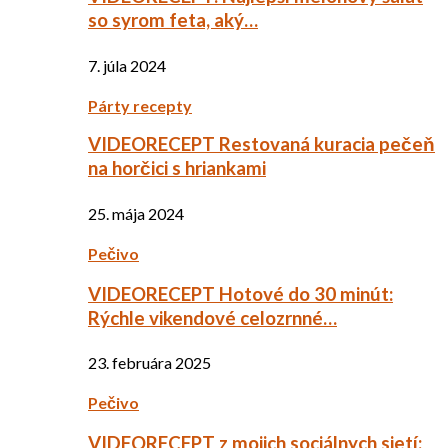
so syrom feta, aký…
7. júla 2024
Párty recepty
VIDEORECEPT Restovaná kuracia pečeň
na horčici s hriankami
25. mája 2024
Pečivo
VIDEORECEPT Hotové do 30 minút:
Rýchle vikendové celozrnné…
23. februára 2025
Pečivo
VIDEORECEPT z mojich sociálnych sietí: