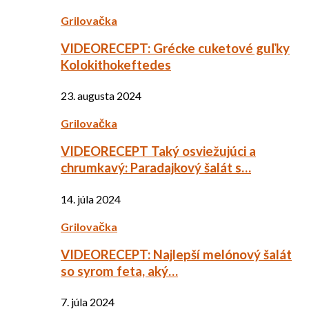
Grilovačka
VIDEORECEPT: Grécke cuketové guľky
Kolokithokeftedes
23. augusta 2024
Grilovačka
VIDEORECEPT Taký osviežujúci a
chrumkavý: Paradajkový šalát s…
14. júla 2024
Grilovačka
VIDEORECEPT: Najlepší melónový šalát
so syrom feta, aký…
7. júla 2024