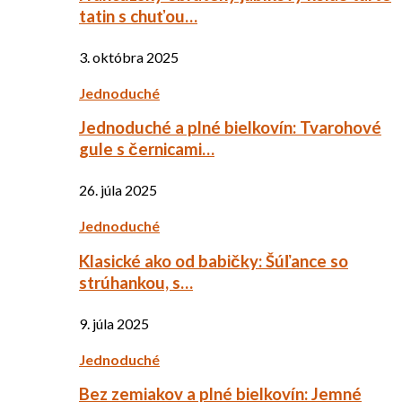
tatin s chuťou…
3. októbra 2025
Jednoduché
Jednoduché a plné bielkovín: Tvarohové
gule s černicami…
26. júla 2025
Jednoduché
Klasické ako od babičky: Šúľance so
strúhankou, s…
9. júla 2025
Jednoduché
Bez zemiakov a plné bielkovín: Jemné