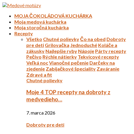
MOJA ČOKOLÁDOVÁ KUCHÁRKA
Moja medová kuchárka
Moja storočná kuchárka
Recepty
Všetko
Chutné polievky
Čo na obed
Dobroty
pre deti
Grilovačka
Jednoduché
Koláče a
zákusky
Najlepšie ryby
Nápoje
Párty recepty
Pečivo
Rýchle nátierky
Tekvicové recepty
Veľká noc
Vianočné pečenie
Darčeky na
zjedenie
Zabíjačkové špeciality
Zaváranie
Zdravé a fit
Chutné polievky
Moje 4 TOP recepty na dobroty z
medvedieho…
7. marca 2026
Dobroty pre deti