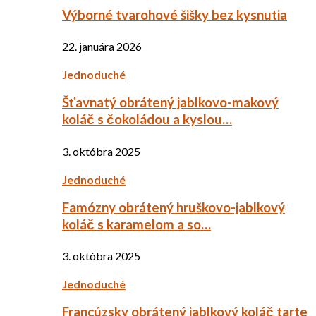
Výborné tvarohové šišky bez kysnutia
22. januára 2026
Jednoduché
Šťavnatý obrátený jablkovo-makový
koláč s čokoládou a kyslou…
3. októbra 2025
Jednoduché
Famózny obrátený hruškovo-jablkový
koláč s karamelom a so…
3. októbra 2025
Jednoduché
Francúzsky obrátený jablkový koláč tarte