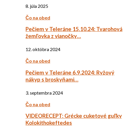
8. júla 2025
Čo na obed
Pečiem v Teleráne 15.10.24: Tvarohová
žemľovka z vianočky…
12. októbra 2024
Čo na obed
Pečiem v Teleráne 6.9.2024: Ryžový
nákyp s broskyňami…
3. septembra 2024
Čo na obed
VIDEORECEPT: Grécke cuketové guľky
Kolokithokeftedes