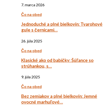
7. marca 2026
Čo na obed
Jednoduché a plné bielkovín: Tvarohové
gule s černicami…
26. júla 2025
Čo na obed
Klasické ako od babičky: Šúľance so
strúhankou, s…
9. júla 2025
Čo na obed
Bez zemiakov a plné bielkovín: Jemné
ovocné marhuľové…