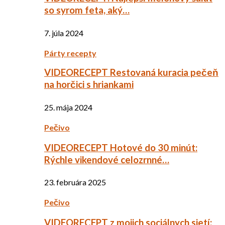
so syrom feta, aký…
7. júla 2024
Párty recepty
VIDEORECEPT Restovaná kuracia pečeň
na horčici s hriankami
25. mája 2024
Pečivo
VIDEORECEPT Hotové do 30 minút:
Rýchle vikendové celozrnné…
23. februára 2025
Pečivo
VIDEORECEPT z mojich sociálnych sietí: