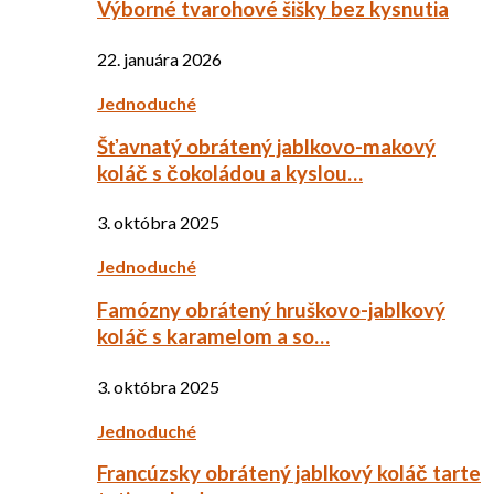
Výborné tvarohové šišky bez kysnutia
22. januára 2026
Jednoduché
Šťavnatý obrátený jablkovo-makový
koláč s čokoládou a kyslou…
3. októbra 2025
Jednoduché
Famózny obrátený hruškovo-jablkový
koláč s karamelom a so…
3. októbra 2025
Jednoduché
Francúzsky obrátený jablkový koláč tarte