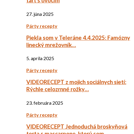
tart s ovocím
27. júna 2025
Párty recepty
Piekla som v Teleráne 4.4.2025: Famózny
linecký mrežovník…
5. apríla 2025
Párty recepty
VIDEORECEPT z mojich sociálnych sietí:
Rýchle celozrnné rožky…
23. februára 2025
Párty recepty
VIDEORECEPT Jednoduchá broskyňová
torta s mascarpone, ktorú som…