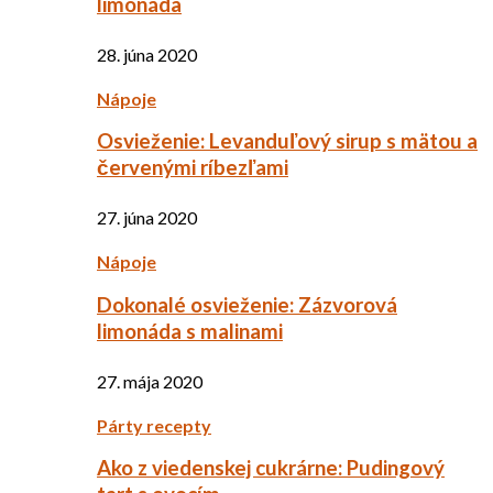
limonáda
28. júna 2020
Nápoje
Osvieženie: Levanduľový sirup s mätou a
červenými ríbezľami
27. júna 2020
Nápoje
Dokonalé osvieženie: Zázvorová
limonáda s malinami
27. mája 2020
Párty recepty
Ako z viedenskej cukrárne: Pudingový