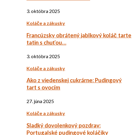
3. októbra 2025
Koláče a zákusky
Francúzsky obrátený jablkový koláč tarte
tatin s chuťou…
3. októbra 2025
Koláče a zákusky
Ako z viedenskej cukrárne: Pudingový
tart s ovocím
27. júna 2025
Koláče a zákusky
Sladký dovolenkový pozdrav:
Portugalské pudingové koláčiky