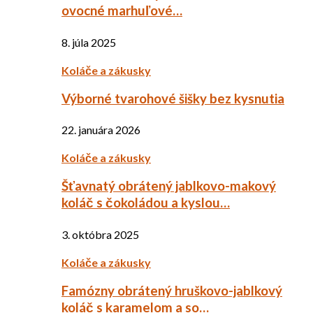
ovocné marhuľové…
8. júla 2025
Koláče a zákusky
Výborné tvarohové šišky bez kysnutia
22. januára 2026
Koláče a zákusky
Šťavnatý obrátený jablkovo-makový
koláč s čokoládou a kyslou…
3. októbra 2025
Koláče a zákusky
Famózny obrátený hruškovo-jablkový
koláč s karamelom a so…