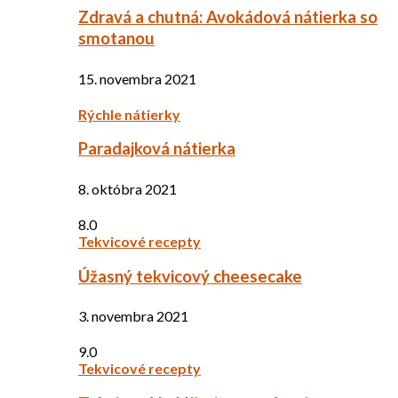
Zdravá a chutná: Avokádová nátierka so
smotanou
15. novembra 2021
Rýchle nátierky
Paradajková nátierka
8. októbra 2021
8.0
Tekvicové recepty
Úžasný tekvicový cheesecake
3. novembra 2021
9.0
Tekvicové recepty