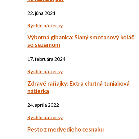
22. júna 2021
Rýchle nátierky
Výborná gibanica: Slaný smotanový koláč
so sezamom
17. februára 2024
Rýchle nátierky
Zdravé raňajky: Extra chutná tuniaková
nátierka
24. apríla 2022
Rýchle nátierky
Pesto z medvedieho cesnaku