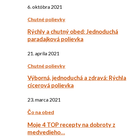
6. októbra 2021
Chutné polievky
Rýchly a chutný obed: Jednoduchá
paradajková polievka
21. apríla 2021
Chutné polievky
Výborná, jednoduchá a zdravá: Rýchla
cícerová polievka
23. marca 2021
Čo na obed
Moje 4 TOP recepty na dobroty z
medvedieho…