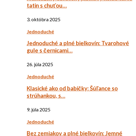
tatin s chuťou…
3. októbra 2025
Jednoduché
Jednoduché a plné bielkovín: Tvarohové
gule s černicami…
26. júla 2025
Jednoduché
Klasické ako od babičky: Šúľance so
strúhankou, s…
9. júla 2025
Jednoduché
Bez zemiakov a plné bielkovín: Jemné