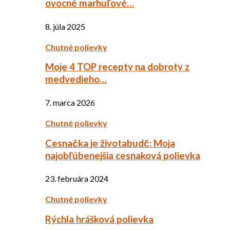
ovocné marhuľové…
8. júla 2025
Chutné polievky
Moje 4 TOP recepty na dobroty z
medvedieho…
7. marca 2026
Chutné polievky
Cesnačka je životabudč: Moja
najobľúbenejšia cesnaková polievka
23. februára 2024
Chutné polievky
Rýchla hrášková polievka