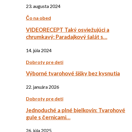
23. augusta 2024
Čo na obed
VIDEORECEPT Taký osviežujúci a
chrumkavý: Paradajkový šalát s…
14. júla 2024
Dobroty pre deti
Výborné tvarohové šišky bez kysnutia
22. januára 2026
Dobroty pre deti
Jednoduché a plné bielkovín: Tvarohové
gule s černicami…
26. júla 2025