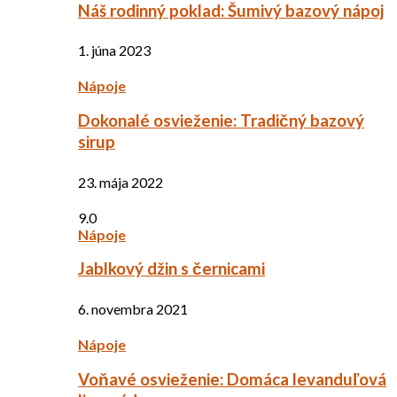
Náš rodinný poklad: Šumivý bazový nápoj
1. júna 2023
Nápoje
Dokonalé osvieženie: Tradičný bazový
sirup
23. mája 2022
9.0
Nápoje
Jablkový džin s černicami
6. novembra 2021
Nápoje
Voňavé osvieženie: Domáca levanduľová