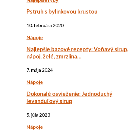
Pstruh s bylinkovou krustou
10. februára 2020
Nápoje
Najlepšie bazové recepty: Voňavý sirup,
nápoj, želé, zmrzlina…
7. mája 2024
Nápoje
Dokonalé osvieženie: Jednoduchý
levanduľový sirup
5. júla 2023
Nápoje