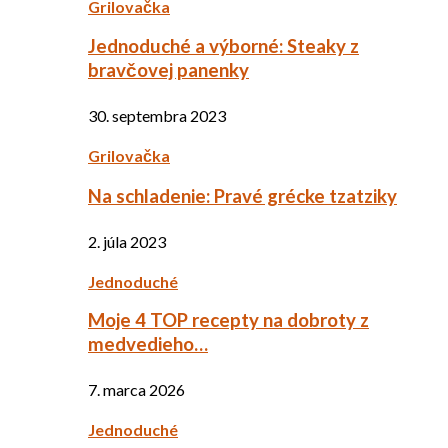
Grilovačka
Jednoduché a výborné: Steaky z
bravčovej panenky
30. septembra 2023
Grilovačka
Na schladenie: Pravé grécke tzatziky
2. júla 2023
Jednoduché
Moje 4 TOP recepty na dobroty z
medvedieho…
7. marca 2026
Jednoduché