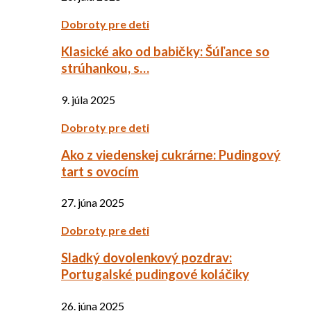
Dobroty pre deti
Klasické ako od babičky: Šúľance so
strúhankou, s…
9. júla 2025
Dobroty pre deti
Ako z viedenskej cukrárne: Pudingový
tart s ovocím
27. júna 2025
Dobroty pre deti
Sladký dovolenkový pozdrav:
Portugalské pudingové koláčiky
26. júna 2025