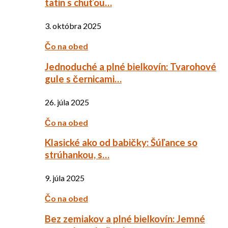
tatin s chuťou…
3. októbra 2025
Čo na obed
Jednoduché a plné bielkovín: Tvarohové
gule s černicami…
26. júla 2025
Čo na obed
Klasické ako od babičky: Šúľance so
strúhankou, s…
9. júla 2025
Čo na obed
Bez zemiakov a plné bielkovín: Jemné