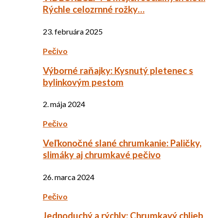
Rýchle celozrnné rožky…
23. februára 2025
Pečivo
Výborné raňajky: Kysnutý pletenec s
bylinkovým pestom
2. mája 2024
Pečivo
Veľkonočné slané chrumkanie: Paličky,
slimáky aj chrumkavé pečivo
26. marca 2024
Pečivo
Jednoduchý a rýchly: Chrumkavý chlieb