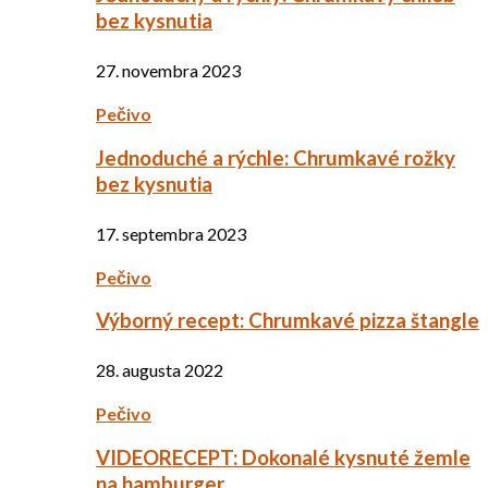
bez kysnutia
27. novembra 2023
Pečivo
Jednoduché a rýchle: Chrumkavé rožky
bez kysnutia
17. septembra 2023
Pečivo
Výborný recept: Chrumkavé pizza štangle
28. augusta 2022
Pečivo
VIDEORECEPT: Dokonalé kysnuté žemle
na hamburger