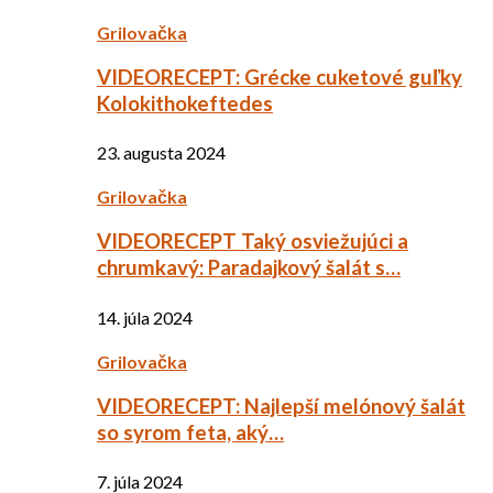
Grilovačka
VIDEORECEPT: Grécke cuketové guľky
Kolokithokeftedes
23. augusta 2024
Grilovačka
VIDEORECEPT Taký osviežujúci a
chrumkavý: Paradajkový šalát s…
14. júla 2024
Grilovačka
VIDEORECEPT: Najlepší melónový šalát
so syrom feta, aký…
7. júla 2024