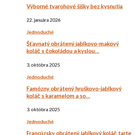
Výborné tvarohové šišky bez kysnutia
22. januára 2026
Jednoduché
Šťavnatý obrátený jablkovo-makový
koláč s čokoládou a kyslou…
3. októbra 2025
Jednoduché
Famózny obrátený hruškovo-jablkový
koláč s karamelom a so…
3. októbra 2025
Jednoduché
Francúzsky obrátený jablkový koláč tarte