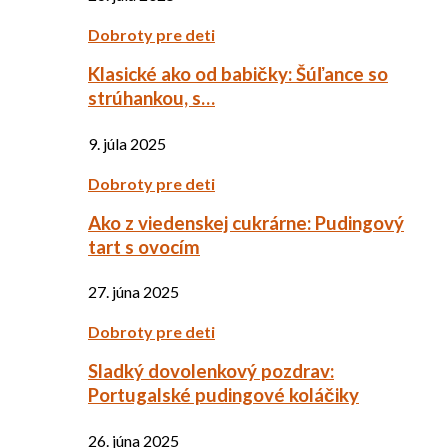
Dobroty pre deti
Klasické ako od babičky: Šúľance so
strúhankou, s…
9. júla 2025
Dobroty pre deti
Ako z viedenskej cukrárne: Pudingový
tart s ovocím
27. júna 2025
Dobroty pre deti
Sladký dovolenkový pozdrav:
Portugalské pudingové koláčiky
26. júna 2025