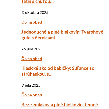
tatin s chuťou…
3. októbra 2025
Čo na obed
Jednoduché a plné bielkovín: Tvarohové
gule s černicami…
26. júla 2025
Čo na obed
Klasické ako od babičky: Šúľance so
strúhankou, s…
9. júla 2025
Čo na obed
Bez zemiakov a plné bielkovín: Jemné