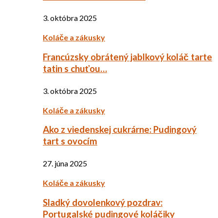
3. októbra 2025
Koláče a zákusky
Francúzsky obrátený jablkový koláč tarte
tatin s chuťou…
3. októbra 2025
Koláče a zákusky
Ako z viedenskej cukrárne: Pudingový
tart s ovocím
27. júna 2025
Koláče a zákusky
Sladký dovolenkový pozdrav:
Portugalské pudingové koláčiky