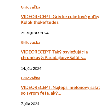
Grilovačka
VIDEORECEPT: Grécke cuketové guľky
Kolokithokeftedes
23. augusta 2024
Grilovačka
VIDEORECEPT Taký osviežujúci a
chrumkavý: Paradajkový šalát s…
14. júla 2024
Grilovačka
VIDEORECEPT: Najlepší melónový šalát
so syrom feta, aký…
7. júla 2024