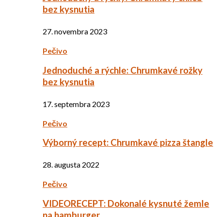
bez kysnutia
27. novembra 2023
Pečivo
Jednoduché a rýchle: Chrumkavé rožky
bez kysnutia
17. septembra 2023
Pečivo
Výborný recept: Chrumkavé pizza štangle
28. augusta 2022
Pečivo
VIDEORECEPT: Dokonalé kysnuté žemle
na hamburger