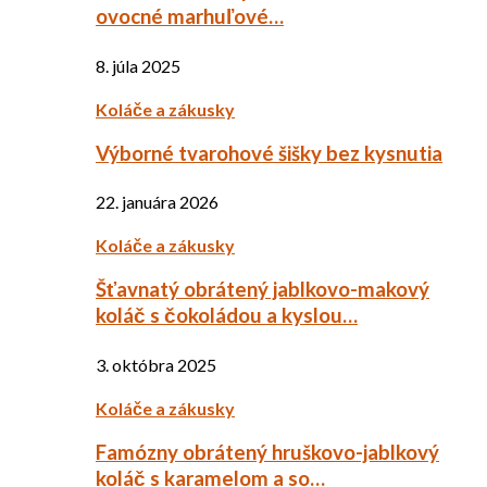
ovocné marhuľové…
8. júla 2025
Koláče a zákusky
Výborné tvarohové šišky bez kysnutia
22. januára 2026
Koláče a zákusky
Šťavnatý obrátený jablkovo-makový
koláč s čokoládou a kyslou…
3. októbra 2025
Koláče a zákusky
Famózny obrátený hruškovo-jablkový
koláč s karamelom a so…