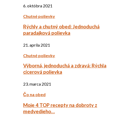
6. októbra 2021
Chutné polievky
Rýchly a chutný obed: Jednoduchá
paradajková polievka
21. apríla 2021
Chutné polievky
Výborná, jednoduchá a zdravá: Rýchla
cícerová polievka
23. marca 2021
Čo na obed
Moje 4 TOP recepty na dobroty z
medvedieho…