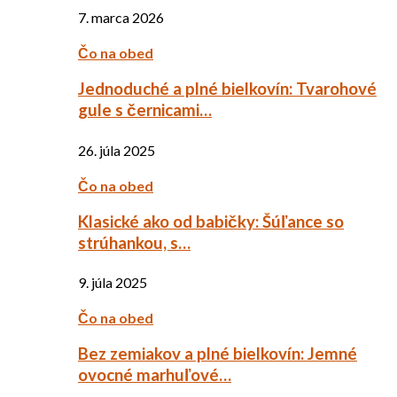
7. marca 2026
Čo na obed
Jednoduché a plné bielkovín: Tvarohové
gule s černicami…
26. júla 2025
Čo na obed
Klasické ako od babičky: Šúľance so
strúhankou, s…
9. júla 2025
Čo na obed
Bez zemiakov a plné bielkovín: Jemné
ovocné marhuľové…