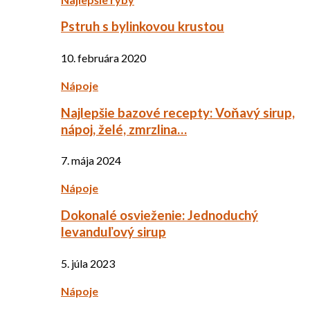
Pstruh s bylinkovou krustou
10. februára 2020
Nápoje
Najlepšie bazové recepty: Voňavý sirup,
nápoj, želé, zmrzlina…
7. mája 2024
Nápoje
Dokonalé osvieženie: Jednoduchý
levanduľový sirup
5. júla 2023
Nápoje