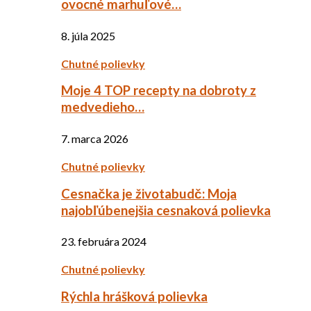
ovocné marhuľové…
8. júla 2025
Chutné polievky
Moje 4 TOP recepty na dobroty z
medvedieho…
7. marca 2026
Chutné polievky
Cesnačka je životabudč: Moja
najobľúbenejšia cesnaková polievka
23. februára 2024
Chutné polievky
Rýchla hrášková polievka