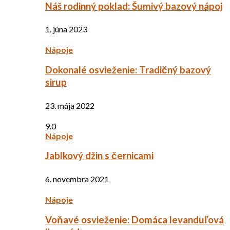
Náš rodinný poklad: Šumivý bazový nápoj
1. júna 2023
Nápoje
Dokonalé osvieženie: Tradičný bazový
sirup
23. mája 2022
9.0
Nápoje
Jablkový džin s černicami
6. novembra 2021
Nápoje
Voňavé osvieženie: Domáca levanduľová