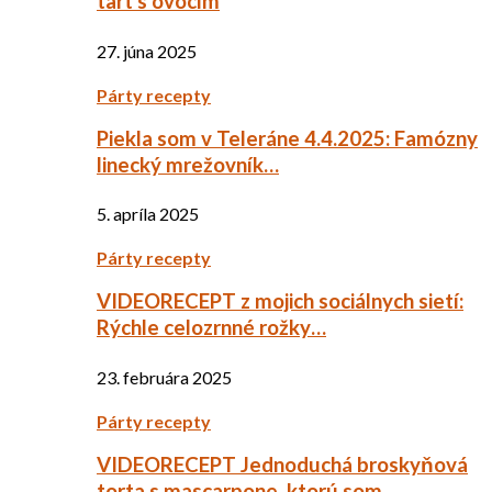
tart s ovocím
27. júna 2025
Párty recepty
Piekla som v Teleráne 4.4.2025: Famózny
linecký mrežovník…
5. apríla 2025
Párty recepty
VIDEORECEPT z mojich sociálnych sietí:
Rýchle celozrnné rožky…
23. februára 2025
Párty recepty
VIDEORECEPT Jednoduchá broskyňová
torta s mascarpone, ktorú som…