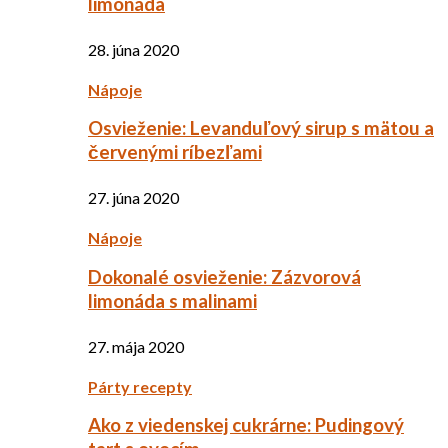
limonáda
28. júna 2020
Nápoje
Osvieženie: Levanduľový sirup s mätou a
červenými ríbezľami
27. júna 2020
Nápoje
Dokonalé osvieženie: Zázvorová
limonáda s malinami
27. mája 2020
Párty recepty
Ako z viedenskej cukrárne: Pudingový