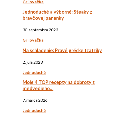
Grilovačka
Jednoduché a výborné: Steaky z
bravčovej panenky
30. septembra 2023
Grilovačka
Na schladenie: Pravé grécke tzatziky
2. júla 2023
Jednoduché
Moje 4 TOP recepty na dobroty z
medvedieho…
7. marca 2026
Jednoduché