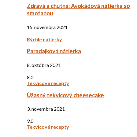
Zdravá a chutná: Avokádová nátierka so
smotanou
15. novembra 2021
Rýchle nátierky
Paradajková nátierka
8. októbra 2021
8.0
Tekvicové recepty
Úžasný tekvicový cheesecake
3. novembra 2021
9.0
Tekvicové recepty