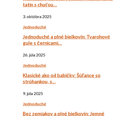
tatin s chuťou…
3. októbra 2025
Jednoduché
Jednoduché a plné bielkovín: Tvarohové
gule s černicami…
26. júla 2025
Jednoduché
Klasické ako od babičky: Šúľance so
strúhankou, s…
9. júla 2025
Jednoduché
Bez zemiakov a plné bielkovín: Jemné