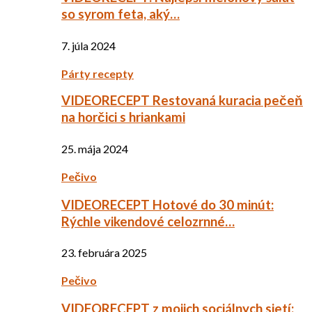
so syrom feta, aký…
7. júla 2024
Párty recepty
VIDEORECEPT Restovaná kuracia pečeň
na horčici s hriankami
25. mája 2024
Pečivo
VIDEORECEPT Hotové do 30 minút:
Rýchle vikendové celozrnné…
23. februára 2025
Pečivo
VIDEORECEPT z mojich sociálnych sietí: