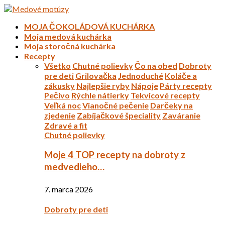
MOJA ČOKOLÁDOVÁ KUCHÁRKA
Moja medová kuchárka
Moja storočná kuchárka
Recepty
Všetko
Chutné polievky
Čo na obed
Dobroty
pre deti
Grilovačka
Jednoduché
Koláče a
zákusky
Najlepšie ryby
Nápoje
Párty recepty
Pečivo
Rýchle nátierky
Tekvicové recepty
Veľká noc
Vianočné pečenie
Darčeky na
zjedenie
Zabíjačkové špeciality
Zaváranie
Zdravé a fit
Chutné polievky
Moje 4 TOP recepty na dobroty z
medvedieho…
7. marca 2026
Dobroty pre deti