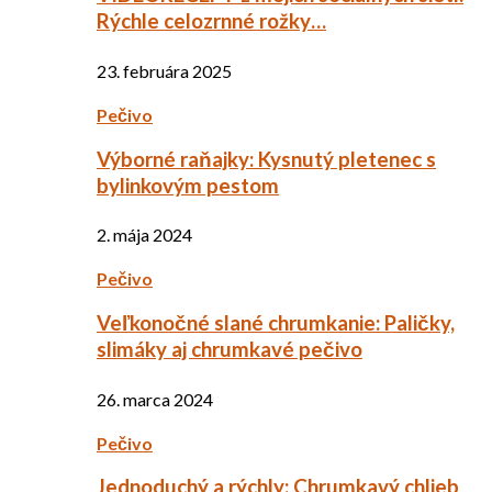
Rýchle celozrnné rožky…
23. februára 2025
Pečivo
Výborné raňajky: Kysnutý pletenec s
bylinkovým pestom
2. mája 2024
Pečivo
Veľkonočné slané chrumkanie: Paličky,
slimáky aj chrumkavé pečivo
26. marca 2024
Pečivo
Jednoduchý a rýchly: Chrumkavý chlieb