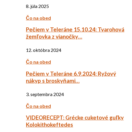
8. júla 2025
Čo na obed
Pečiem v Teleráne 15.10.24: Tvarohová
žemľovka z vianočky…
12. októbra 2024
Čo na obed
Pečiem v Teleráne 6.9.2024: Ryžový
nákyp s broskyňami…
3. septembra 2024
Čo na obed
VIDEORECEPT: Grécke cuketové guľky
Kolokithokeftedes