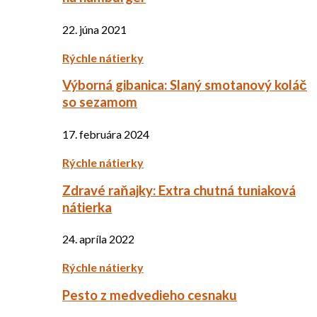
22. júna 2021
Rýchle nátierky
Výborná gibanica: Slaný smotanový koláč
so sezamom
17. februára 2024
Rýchle nátierky
Zdravé raňajky: Extra chutná tuniaková
nátierka
24. apríla 2022
Rýchle nátierky
Pesto z medvedieho cesnaku