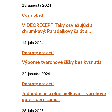
23. augusta 2024
Čo na obed
VIDEORECEPT Taký osviežujúci a
chrumkavý: Paradajkový šalát s…
14. júla 2024
Dobroty pre deti
Výborné tvarohové šišky bez kysnutia
22. januára 2026
Dobroty pre deti
Jednoduché a plné bielkovín: Tvarohové
gule s černicami…
26. júla 2025