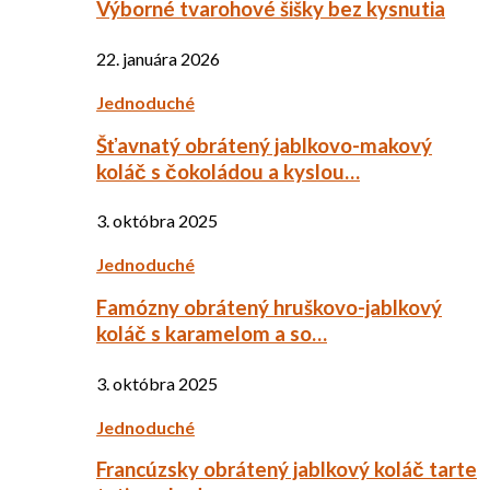
Výborné tvarohové šišky bez kysnutia
22. januára 2026
Jednoduché
Šťavnatý obrátený jablkovo-makový
koláč s čokoládou a kyslou…
3. októbra 2025
Jednoduché
Famózny obrátený hruškovo-jablkový
koláč s karamelom a so…
3. októbra 2025
Jednoduché
Francúzsky obrátený jablkový koláč tarte