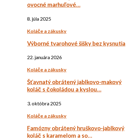
ovocné marhuľové…
8. júla 2025
Koláče a zákusky
Výborné tvarohové šišky bez kysnutia
22. januára 2026
Koláče a zákusky
Šťavnatý obrátený jablkovo-makový
koláč s čokoládou a kyslou…
3. októbra 2025
Koláče a zákusky
Famózny obrátený hruškovo-jablkový
koláč s karamelom a so…