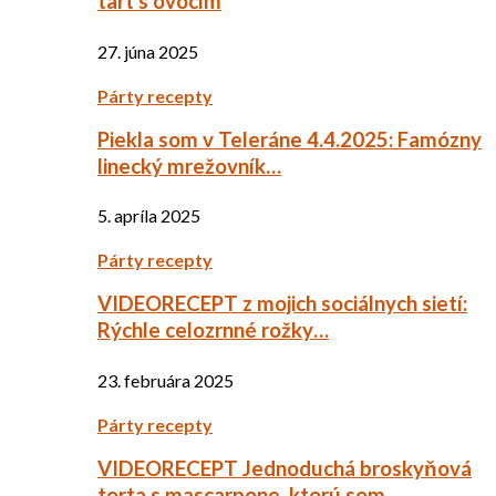
tart s ovocím
27. júna 2025
Párty recepty
Piekla som v Teleráne 4.4.2025: Famózny
linecký mrežovník…
5. apríla 2025
Párty recepty
VIDEORECEPT z mojich sociálnych sietí:
Rýchle celozrnné rožky…
23. februára 2025
Párty recepty
VIDEORECEPT Jednoduchá broskyňová
torta s mascarpone, ktorú som…