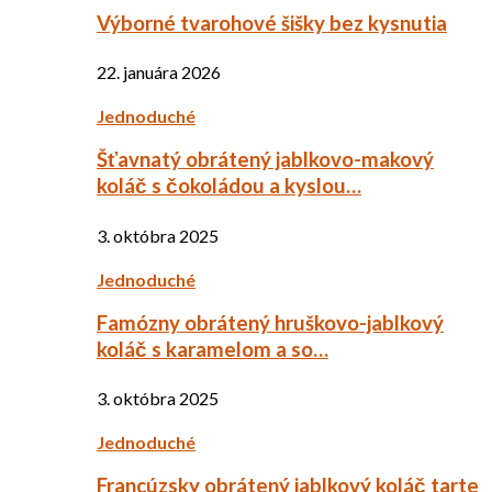
Výborné tvarohové šišky bez kysnutia
22. januára 2026
Jednoduché
Šťavnatý obrátený jablkovo-makový
koláč s čokoládou a kyslou…
3. októbra 2025
Jednoduché
Famózny obrátený hruškovo-jablkový
koláč s karamelom a so…
3. októbra 2025
Jednoduché
Francúzsky obrátený jablkový koláč tarte