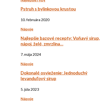
Pstruh s bylinkovou krustou
10. februára 2020
Nápoje
Najlepšie bazové recepty: Voňavý sirup,
nápoj, želé, zmrzlina…
7. mája 2024
Nápoje
Dokonalé osvieženie: Jednoduchý
levanduľový sirup
5. júla 2023
Nápoje