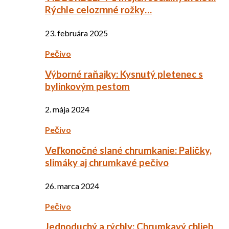
Rýchle celozrnné rožky…
23. februára 2025
Pečivo
Výborné raňajky: Kysnutý pletenec s
bylinkovým pestom
2. mája 2024
Pečivo
Veľkonočné slané chrumkanie: Paličky,
slimáky aj chrumkavé pečivo
26. marca 2024
Pečivo
Jednoduchý a rýchly: Chrumkavý chlieb