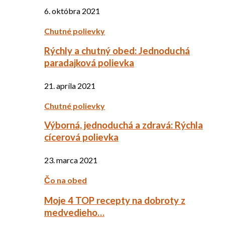
6. októbra 2021
Chutné polievky
Rýchly a chutný obed: Jednoduchá
paradajková polievka
21. apríla 2021
Chutné polievky
Výborná, jednoduchá a zdravá: Rýchla
cícerová polievka
23. marca 2021
Čo na obed
Moje 4 TOP recepty na dobroty z
medvedieho…