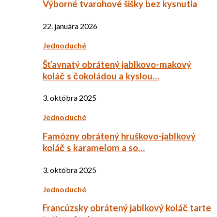
Výborné tvarohové šišky bez kysnutia
22. januára 2026
Jednoduché
Šťavnatý obrátený jablkovo-makový
koláč s čokoládou a kyslou…
3. októbra 2025
Jednoduché
Famózny obrátený hruškovo-jablkový
koláč s karamelom a so…
3. októbra 2025
Jednoduché
Francúzsky obrátený jablkový koláč tarte