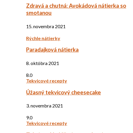
Zdravá a chutná: Avokádová nátierka so
smotanou
15. novembra 2021
Rýchle nátierky
Paradajková nátierka
8. októbra 2021
8.0
Tekvicové recepty
Úžasný tekvicový cheesecake
3. novembra 2021
9.0
Tekvicové recepty