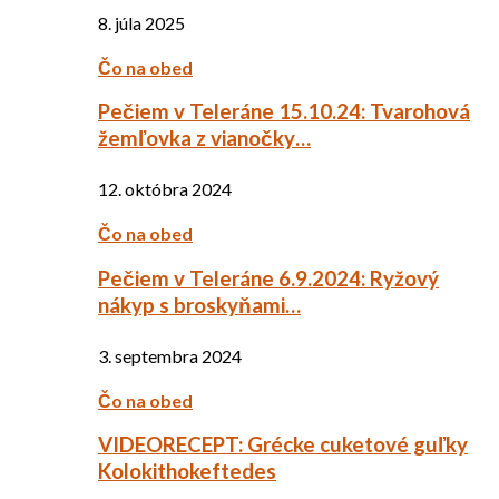
8. júla 2025
Čo na obed
Pečiem v Teleráne 15.10.24: Tvarohová
žemľovka z vianočky…
12. októbra 2024
Čo na obed
Pečiem v Teleráne 6.9.2024: Ryžový
nákyp s broskyňami…
3. septembra 2024
Čo na obed
VIDEORECEPT: Grécke cuketové guľky
Kolokithokeftedes