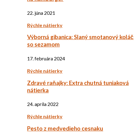
22. júna 2021
Rýchle nátierky
Výborná gibanica: Slaný smotanový koláč
so sezamom
17. februára 2024
Rýchle nátierky
Zdravé raňajky: Extra chutná tuniaková
nátierka
24. apríla 2022
Rýchle nátierky
Pesto z medvedieho cesnaku