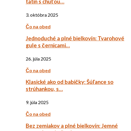
tatin s chuťou…
3. októbra 2025
Čo na obed
Jednoduché a plné bielkovín: Tvarohové
gule s černicami…
26. júla 2025
Čo na obed
Klasické ako od babičky: Šúľance so
strúhankou, s…
9. júla 2025
Čo na obed
Bez zemiakov a plné bielkovín: Jemné