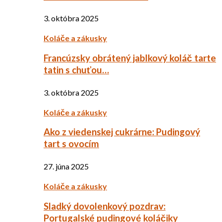
3. októbra 2025
Koláče a zákusky
Francúzsky obrátený jablkový koláč tarte
tatin s chuťou…
3. októbra 2025
Koláče a zákusky
Ako z viedenskej cukrárne: Pudingový
tart s ovocím
27. júna 2025
Koláče a zákusky
Sladký dovolenkový pozdrav:
Portugalské pudingové koláčiky