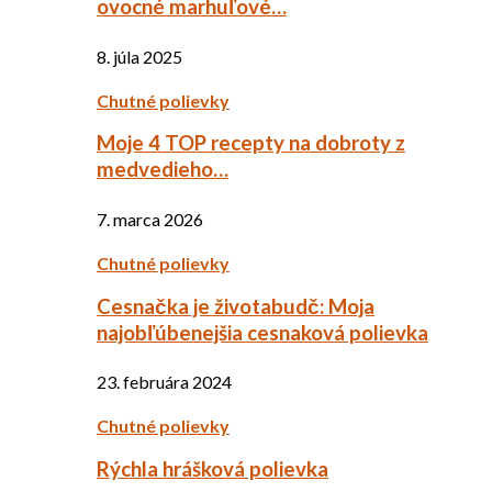
ovocné marhuľové…
8. júla 2025
Chutné polievky
Moje 4 TOP recepty na dobroty z
medvedieho…
7. marca 2026
Chutné polievky
Cesnačka je životabudč: Moja
najobľúbenejšia cesnaková polievka
23. februára 2024
Chutné polievky
Rýchla hrášková polievka