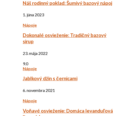
Náš rodinný poklad: Šumivý bazový nápoj
1. júna 2023
Nápoje
Dokonalé osvieženie: Tradičný bazový
sirup
23. mája 2022
9.0
Nápoje
Jablkový džin s černicami
6. novembra 2021
Nápoje
Voňavé osvieženie: Domáca levanduľová