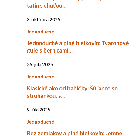
tatin s chuťou…
3. októbra 2025
Jednoduché
Jednoduché a plné bielkovín: Tvarohové
gule s černicami…
26. júla 2025
Jednoduché
Klasické ako od babičky: Šúľance so
strúhankou, s…
9. júla 2025
Jednoduché
Bez zemiakov a plné bielkovín: Jemné