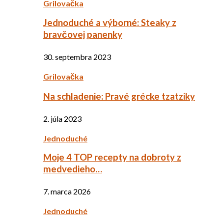
Grilovačka
Jednoduché a výborné: Steaky z
bravčovej panenky
30. septembra 2023
Grilovačka
Na schladenie: Pravé grécke tzatziky
2. júla 2023
Jednoduché
Moje 4 TOP recepty na dobroty z
medvedieho…
7. marca 2026
Jednoduché