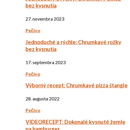
bez kysnutia
27. novembra 2023
Pečivo
Jednoduché a rýchle: Chrumkavé rožky
bez kysnutia
17. septembra 2023
Pečivo
Výborný recept: Chrumkavé pizza štangle
28. augusta 2022
Pečivo
VIDEORECEPT: Dokonalé kysnuté žemle
na hamburger