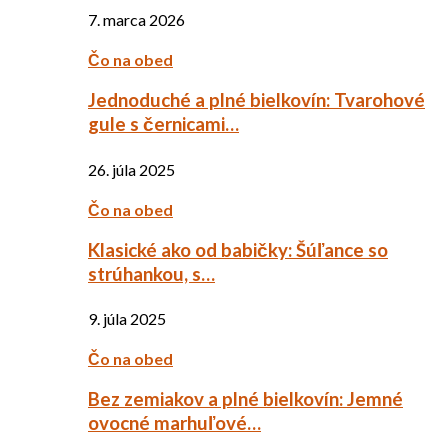
7. marca 2026
Čo na obed
Jednoduché a plné bielkovín: Tvarohové
gule s černicami…
26. júla 2025
Čo na obed
Klasické ako od babičky: Šúľance so
strúhankou, s…
9. júla 2025
Čo na obed
Bez zemiakov a plné bielkovín: Jemné
ovocné marhuľové…