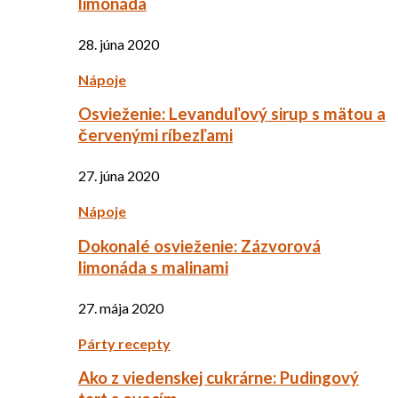
limonáda
28. júna 2020
Nápoje
Osvieženie: Levanduľový sirup s mätou a
červenými ríbezľami
27. júna 2020
Nápoje
Dokonalé osvieženie: Zázvorová
limonáda s malinami
27. mája 2020
Párty recepty
Ako z viedenskej cukrárne: Pudingový