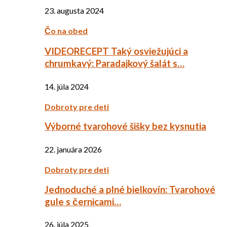
23. augusta 2024
Čo na obed
VIDEORECEPT Taký osviežujúci a
chrumkavý: Paradajkový šalát s…
14. júla 2024
Dobroty pre deti
Výborné tvarohové šišky bez kysnutia
22. januára 2026
Dobroty pre deti
Jednoduché a plné bielkovín: Tvarohové
gule s černicami…
26. júla 2025