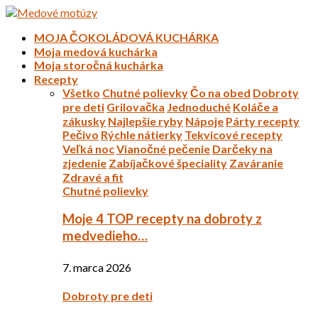
MOJA ČOKOLÁDOVÁ KUCHÁRKA
Moja medová kuchárka
Moja storočná kuchárka
Recepty
Všetko
Chutné polievky
Čo na obed
Dobroty
pre deti
Grilovačka
Jednoduché
Koláče a
zákusky
Najlepšie ryby
Nápoje
Párty recepty
Pečivo
Rýchle nátierky
Tekvicové recepty
Veľká noc
Vianočné pečenie
Darčeky na
zjedenie
Zabíjačkové špeciality
Zaváranie
Zdravé a fit
Chutné polievky
Moje 4 TOP recepty na dobroty z
medvedieho…
7. marca 2026
Dobroty pre deti