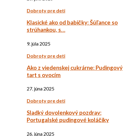
Dobroty pre deti
Klasické ako od babičky: Šúľance so
strúhankou, s…
9. júla 2025
Dobroty pre deti
Ako z viedenskej cukrárne: Pudingový
tart s ovocím
27. júna 2025
Dobroty pre deti
Sladký dovolenkový pozdrav:
Portugalské pudingové koláčiky
26. júna 2025