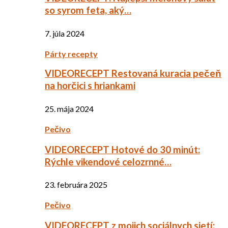
so syrom feta, aký…
7. júla 2024
Párty recepty
VIDEORECEPT Restovaná kuracia pečeň
na horčici s hriankami
25. mája 2024
Pečivo
VIDEORECEPT Hotové do 30 minút:
Rýchle vikendové celozrnné…
23. februára 2025
Pečivo
VIDEORECEPT z mojich sociálnych sietí: