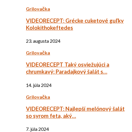
Grilovačka
VIDEORECEPT: Grécke cuketové guľky
Kolokithokeftedes
23. augusta 2024
Grilovačka
VIDEORECEPT Taký osviežujúci a
chrumkavý: Paradajkový šalát s…
14. júla 2024
Grilovačka
VIDEORECEPT: Najlepší melónový šalát
so syrom feta, aký…
7. júla 2024