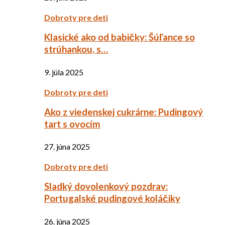
Dobroty pre deti
Klasické ako od babičky: Šúľance so
strúhankou, s…
9. júla 2025
Dobroty pre deti
Ako z viedenskej cukrárne: Pudingový
tart s ovocím
27. júna 2025
Dobroty pre deti
Sladký dovolenkový pozdrav:
Portugalské pudingové koláčiky
26. júna 2025