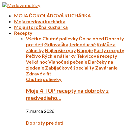
MOJA ČOKOLÁDOVÁ KUCHÁRKA
Moja medová kuchárka
Moja storočná kuchárka
Recepty
Všetko
Chutné polievky
Čo na obed
Dobroty
pre deti
Grilovačka
Jednoduché
Koláče a
zákusky
Najlepšie ryby
Nápoje
Párty recepty
Pečivo
Rýchle nátierky
Tekvicové recepty
Veľká noc
Vianočné pečenie
Darčeky na
zjedenie
Zabíjačkové špeciality
Zaváranie
Zdravé a fit
Chutné polievky
Moje 4 TOP recepty na dobroty z
medvedieho…
7. marca 2026
Dobroty pre deti