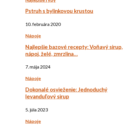
Pstruh s bylinkovou krustou
10. februára 2020
Nápoje
Najlepšie bazové recepty: Voňavý sirup,
nápoj, želé, zmrzlina…
7. mája 2024
Nápoje
Dokonalé osvieženie: Jednoduchý
levanduľový sirup
5. júla 2023
Nápoje