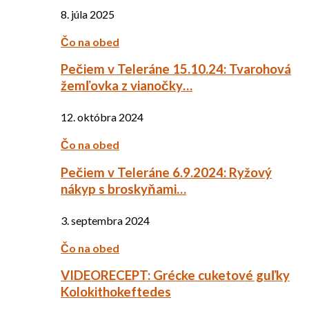
8. júla 2025
Čo na obed
Pečiem v Teleráne 15.10.24: Tvarohová
žemľovka z vianočky…
12. októbra 2024
Čo na obed
Pečiem v Teleráne 6.9.2024: Ryžový
nákyp s broskyňami…
3. septembra 2024
Čo na obed
VIDEORECEPT: Grécke cuketové guľky
Kolokithokeftedes