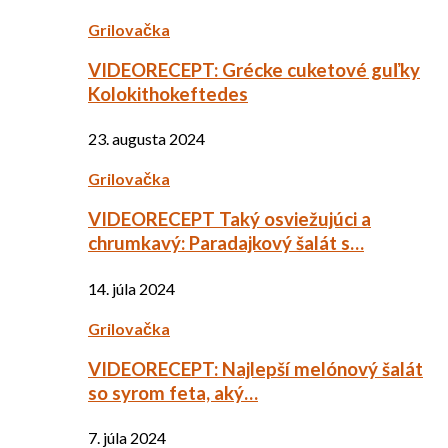
Grilovačka
VIDEORECEPT: Grécke cuketové guľky
Kolokithokeftedes
23. augusta 2024
Grilovačka
VIDEORECEPT Taký osviežujúci a
chrumkavý: Paradajkový šalát s…
14. júla 2024
Grilovačka
VIDEORECEPT: Najlepší melónový šalát
so syrom feta, aký…
7. júla 2024