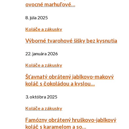
ovocné marhuľové…
8. júla 2025
Koláče a zákusky
Výborné tvarohové šišky bez kysnutia
22. januára 2026
Koláče a zákusky
Šťavnatý obrátený jablkovo-makový
koláč s čokoládou a kyslou…
3. októbra 2025
Koláče a zákusky
Famózny obrátený hruškovo-jablkový
koláč s karamelom a so…