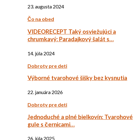
23. augusta 2024
Čo na obed
VIDEORECEPT Taký osviežujúci a
chrumkavý: Paradajkový šalát s…
14. júla 2024
Dobroty pre deti
Výborné tvarohové šišky bez kysnutia
22. januára 2026
Dobroty pre deti
Jednoduché a plné bielkovín: Tvarohové
gule s černicami…
26. júla 2025