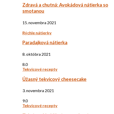
Zdravá a chutná: Avokádová nátierka so
smotanou
15. novembra 2021
Rýchle nátierky
Paradajková nátierka
8. októbra 2021
8.0
Tekvicové recepty
Úžasný tekvicový cheesecake
3. novembra 2021
9.0
Tekvicové recepty