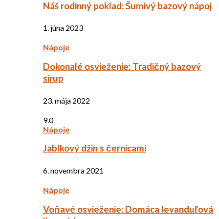
Náš rodinný poklad: Šumivý bazový nápoj
1. júna 2023
Nápoje
Dokonalé osvieženie: Tradičný bazový
sirup
23. mája 2022
9.0
Nápoje
Jablkový džin s černicami
6. novembra 2021
Nápoje
Voňavé osvieženie: Domáca levanduľová