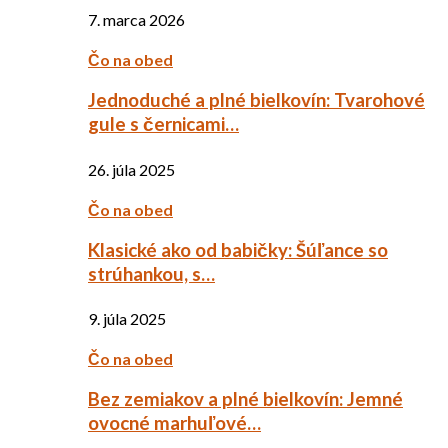
7. marca 2026
Čo na obed
Jednoduché a plné bielkovín: Tvarohové
gule s černicami…
26. júla 2025
Čo na obed
Klasické ako od babičky: Šúľance so
strúhankou, s…
9. júla 2025
Čo na obed
Bez zemiakov a plné bielkovín: Jemné
ovocné marhuľové…