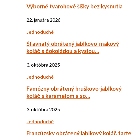
Výborné tvarohové šišky bez kysnutia
22. januára 2026
Jednoduché
Šťavnatý obrátený jablkovo-makový
koláč s čokoládou a kyslou…
3. októbra 2025
Jednoduché
Famózny obrátený hruškovo-jablkový
koláč s karamelom a so…
3. októbra 2025
Jednoduché
Francúzsky obrátený jablkový koláč tarte