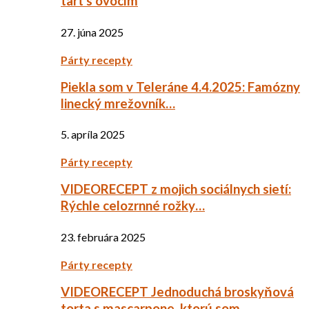
tart s ovocím
27. júna 2025
Párty recepty
Piekla som v Teleráne 4.4.2025: Famózny
linecký mrežovník…
5. apríla 2025
Párty recepty
VIDEORECEPT z mojich sociálnych sietí:
Rýchle celozrnné rožky…
23. februára 2025
Párty recepty
VIDEORECEPT Jednoduchá broskyňová
torta s mascarpone, ktorú som…