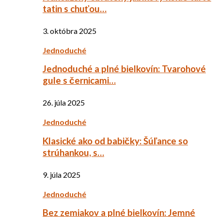
tatin s chuťou…
3. októbra 2025
Jednoduché
Jednoduché a plné bielkovín: Tvarohové
gule s černicami…
26. júla 2025
Jednoduché
Klasické ako od babičky: Šúľance so
strúhankou, s…
9. júla 2025
Jednoduché
Bez zemiakov a plné bielkovín: Jemné