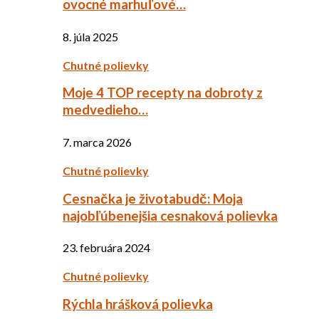
ovocné marhuľové…
8. júla 2025
Chutné polievky
Moje 4 TOP recepty na dobroty z
medvedieho…
7. marca 2026
Chutné polievky
Cesnačka je životabudč: Moja
najobľúbenejšia cesnaková polievka
23. februára 2024
Chutné polievky
Rýchla hrášková polievka