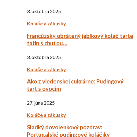
3. októbra 2025
Koláče a zákusky
Francúzsky obrátený jablkový koláč tarte
tatin s chuťou…
3. októbra 2025
Koláče a zákusky
Ako z viedenskej cukrárne: Pudingový
tart s ovocím
27. júna 2025
Koláče a zákusky
Sladký dovolenkový pozdrav:
Portugalské pudingové koláčiky