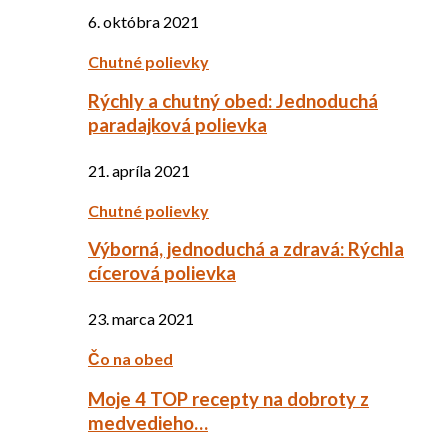
6. októbra 2021
Chutné polievky
Rýchly a chutný obed: Jednoduchá
paradajková polievka
21. apríla 2021
Chutné polievky
Výborná, jednoduchá a zdravá: Rýchla
cícerová polievka
23. marca 2021
Čo na obed
Moje 4 TOP recepty na dobroty z
medvedieho…