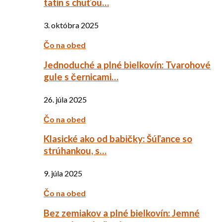
tatin s chuťou…
3. októbra 2025
Čo na obed
Jednoduché a plné bielkovín: Tvarohové
gule s černicami…
26. júla 2025
Čo na obed
Klasické ako od babičky: Šúľance so
strúhankou, s…
9. júla 2025
Čo na obed
Bez zemiakov a plné bielkovín: Jemné