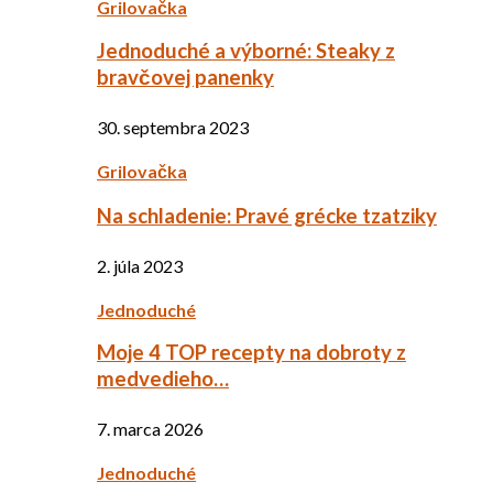
Grilovačka
Jednoduché a výborné: Steaky z
bravčovej panenky
30. septembra 2023
Grilovačka
Na schladenie: Pravé grécke tzatziky
2. júla 2023
Jednoduché
Moje 4 TOP recepty na dobroty z
medvedieho…
7. marca 2026
Jednoduché