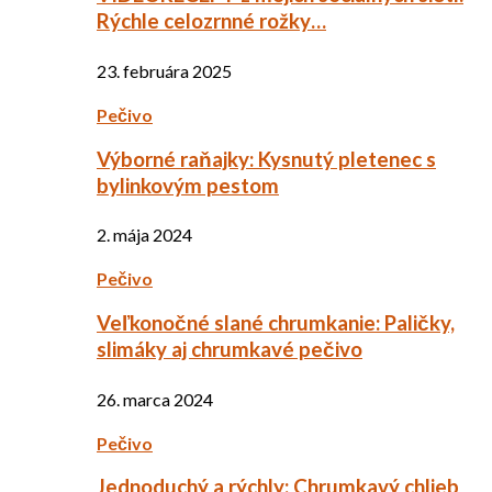
Rýchle celozrnné rožky…
23. februára 2025
Pečivo
Výborné raňajky: Kysnutý pletenec s
bylinkovým pestom
2. mája 2024
Pečivo
Veľkonočné slané chrumkanie: Paličky,
slimáky aj chrumkavé pečivo
26. marca 2024
Pečivo
Jednoduchý a rýchly: Chrumkavý chlieb