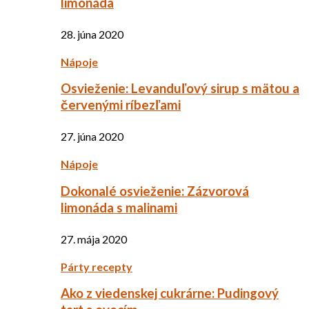
limonáda
28. júna 2020
Nápoje
Osvieženie: Levanduľový sirup s mätou a
červenými ríbezľami
27. júna 2020
Nápoje
Dokonalé osvieženie: Zázvorová
limonáda s malinami
27. mája 2020
Párty recepty
Ako z viedenskej cukrárne: Pudingový