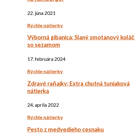
22. júna 2021
Rýchle nátierky
Výborná gibanica: Slaný smotanový koláč
so sezamom
17. februára 2024
Rýchle nátierky
Zdravé raňajky: Extra chutná tuniaková
nátierka
24. apríla 2022
Rýchle nátierky
Pesto z medvedieho cesnaku