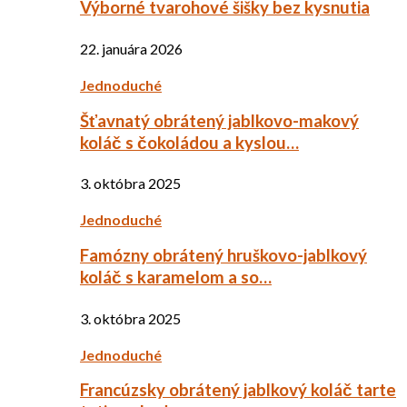
Výborné tvarohové šišky bez kysnutia
22. januára 2026
Jednoduché
Šťavnatý obrátený jablkovo-makový
koláč s čokoládou a kyslou…
3. októbra 2025
Jednoduché
Famózny obrátený hruškovo-jablkový
koláč s karamelom a so…
3. októbra 2025
Jednoduché
Francúzsky obrátený jablkový koláč tarte