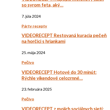
so syrom feta, aký…
7. júla 2024
Párty recepty
VIDEORECEPT Restovaná kuracia pečeň
na horčici s hriankami
25. mája 2024
Pečivo
VIDEORECEPT Hotové do 30 minút:
Rýchle vikendové celozrnné…
23. februára 2025
Pečivo
VIDEORECEPT z mojich sociálnych sietí: