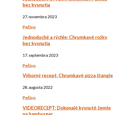
bez kysnutia
27. novembra 2023
Pečivo
Jednoduché a rýchle: Chrumkavé rožky
bez kysnutia
17. septembra 2023
Pečivo
Výborný recept: Chrumkavé pizza štangle
28. augusta 2022
Pečivo
VIDEORECEPT: Dokonalé kysnuté žemle
na hamburger