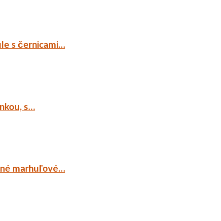
ule s černicami…
ankou, s…
ocné marhuľové…