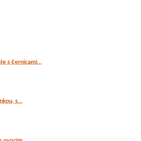
ule s černicami…
ankou, s…
 s ovocím