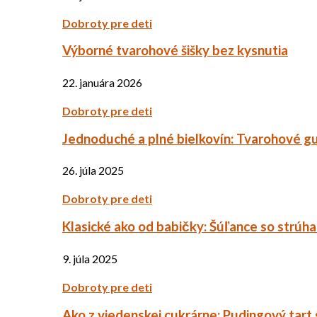
Dobroty pre deti
Výborné tvarohové šišky bez kysnutia
22. januára 2026
Dobroty pre deti
Jednoduché a plné bielkovín: Tvarohové g
26. júla 2025
Dobroty pre deti
Klasické ako od babičky: Šúľance so strúh
9. júla 2025
Dobroty pre deti
Ako z viedenskej cukrárne: Pudingový tart