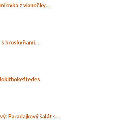
emľovka z vianočky…
p s broskyňami…
lokithokeftedes
ý: Paradajkový šalát s…