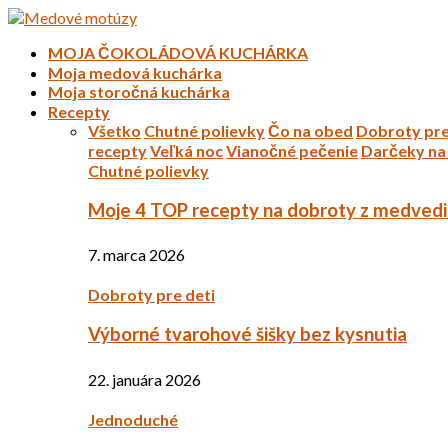
MOJA ČOKOLÁDOVÁ KUCHÁRKA
Moja medová kuchárka
Moja storočná kuchárka
Recepty
Všetko
Chutné polievky
Čo na obed
Dobroty pre
recepty
Veľká noc
Vianočné pečenie
Darčeky na 
Chutné polievky
Moje 4 TOP recepty na dobroty z medved
7. marca 2026
Dobroty pre deti
Výborné tvarohové šišky bez kysnutia
22. januára 2026
Jednoduché