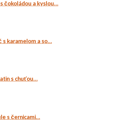
 s čokoládou a kyslou…
č s karamelom a so…
tatin s chuťou…
ule s černicami…