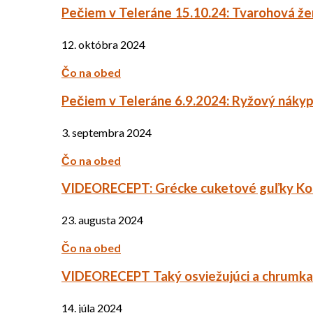
Pečiem v Teleráne 15.10.24: Tvarohová ž
12. októbra 2024
Čo na obed
Pečiem v Teleráne 6.9.2024: Ryžový náky
3. septembra 2024
Čo na obed
VIDEORECEPT: Grécke cuketové guľky Ko
23. augusta 2024
Čo na obed
VIDEORECEPT Taký osviežujúci a chrumkav
14. júla 2024