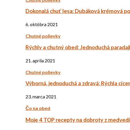
Dokonalá chuť lesa: Dubáková krémová po
6. októbra 2021
Chutné polievky
Rýchly a chutný obed: Jednoduchá paradaj
21. apríla 2021
Chutné polievky
Výborná, jednoduchá a zdravá: Rýchla cíce
23. marca 2021
Čo na obed
Moje 4 TOP recepty na dobroty z medved