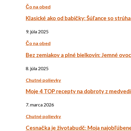
Čo na obed
Klasické ako od babičky: Šúľance so strúh
9. júla 2025
Čo na obed
Bez zemiakov a plné bielkovín: Jemné ov
8. júla 2025
Chutné polievky
Moje 4 TOP recepty na dobroty z medved
7. marca 2026
Chutné polievky
Cesnačka je životabudč: Moja najobľúbene