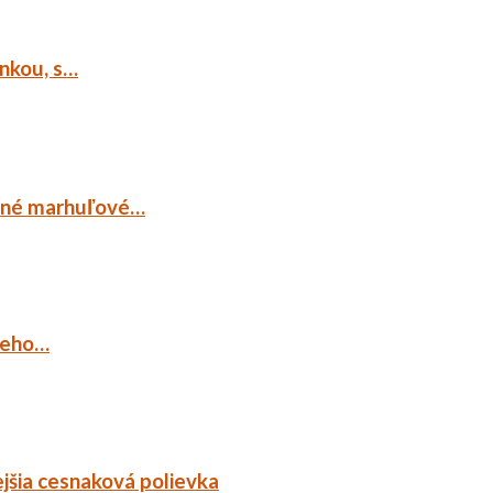
ankou, s…
ocné marhuľové…
ieho…
jšia cesnaková polievka