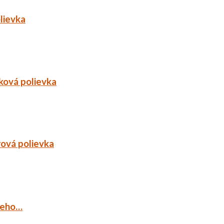
lievka
ková polievka
rová polievka
ieho…