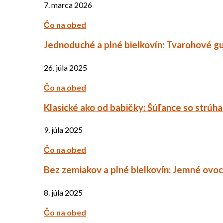
7. marca 2026
Čo na obed
Jednoduché a plné bielkovín: Tvarohové g
26. júla 2025
Čo na obed
Klasické ako od babičky: Šúľance so strúh
9. júla 2025
Čo na obed
Bez zemiakov a plné bielkovín: Jemné ov
8. júla 2025
Čo na obed