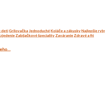
 deti
Grilovačka
Jednoduché
Koláče a zákusky
Najlepšie ryb
zjedenie
Zabíjačkové špeciality
Zaváranie
Zdravé a fit
ieho…