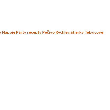
y
Nápoje
Párty recepty
Pečivo
Rýchle nátierky
Tekvicové