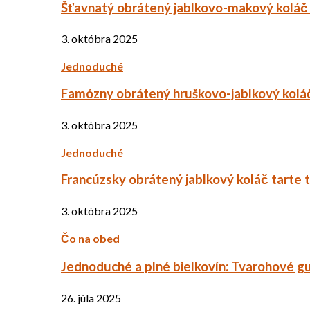
Šťavnatý obrátený jablkovo-makový koláč
3. októbra 2025
Jednoduché
Famózny obrátený hruškovo-jablkový kolá
3. októbra 2025
Jednoduché
Francúzsky obrátený jablkový koláč tarte 
3. októbra 2025
Čo na obed
Jednoduché a plné bielkovín: Tvarohové g
26. júla 2025