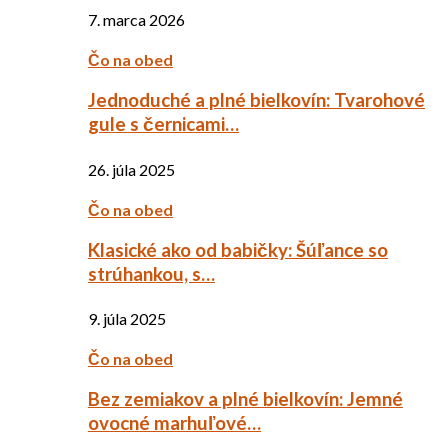
7. marca 2026
Čo na obed
Jednoduché a plné bielkovín: Tvarohové
gule s černicami…
26. júla 2025
Čo na obed
Klasické ako od babičky: Šúľance so
strúhankou, s…
9. júla 2025
Čo na obed
Bez zemiakov a plné bielkovín: Jemné
ovocné marhuľové…