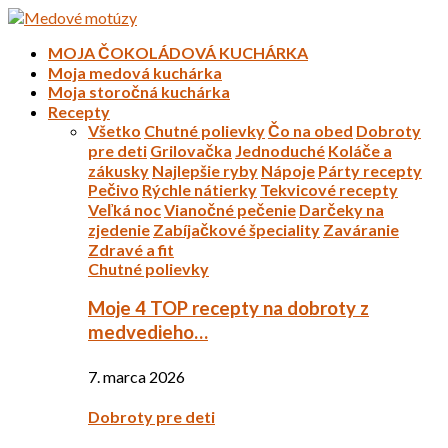
MOJA ČOKOLÁDOVÁ KUCHÁRKA
Moja medová kuchárka
Moja storočná kuchárka
Recepty
Všetko
Chutné polievky
Čo na obed
Dobroty
pre deti
Grilovačka
Jednoduché
Koláče a
zákusky
Najlepšie ryby
Nápoje
Párty recepty
Pečivo
Rýchle nátierky
Tekvicové recepty
Veľká noc
Vianočné pečenie
Darčeky na
zjedenie
Zabíjačkové špeciality
Zaváranie
Zdravé a fit
Chutné polievky
Moje 4 TOP recepty na dobroty z
medvedieho…
7. marca 2026
Dobroty pre deti