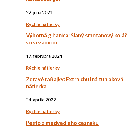
22. júna 2021
Rýchle nátierky
Výborná gibanica: Slaný smotanový koláč
so sezamom
17. februára 2024
Rýchle nátierky
Zdravé raňajky: Extra chutná tuniaková
nátierka
24. apríla 2022
Rýchle nátierky
Pesto z medvedieho cesnaku