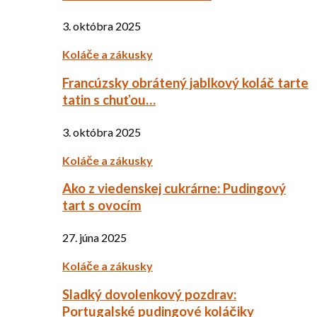
3. októbra 2025
Koláče a zákusky
Francúzsky obrátený jablkový koláč tarte
tatin s chuťou…
3. októbra 2025
Koláče a zákusky
Ako z viedenskej cukrárne: Pudingový
tart s ovocím
27. júna 2025
Koláče a zákusky
Sladký dovolenkový pozdrav:
Portugalské pudingové koláčiky