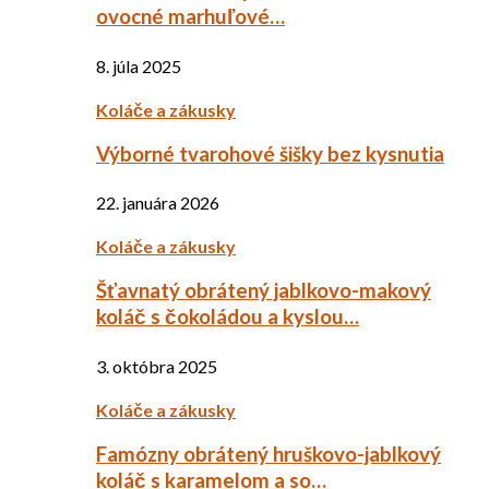
ovocné marhuľové…
8. júla 2025
Koláče a zákusky
Výborné tvarohové šišky bez kysnutia
22. januára 2026
Koláče a zákusky
Šťavnatý obrátený jablkovo-makový
koláč s čokoládou a kyslou…
3. októbra 2025
Koláče a zákusky
Famózny obrátený hruškovo-jablkový
koláč s karamelom a so…