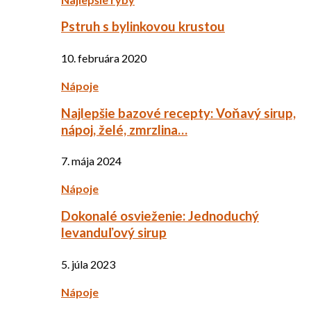
Pstruh s bylinkovou krustou
10. februára 2020
Nápoje
Najlepšie bazové recepty: Voňavý sirup,
nápoj, želé, zmrzlina…
7. mája 2024
Nápoje
Dokonalé osvieženie: Jednoduchý
levanduľový sirup
5. júla 2023
Nápoje