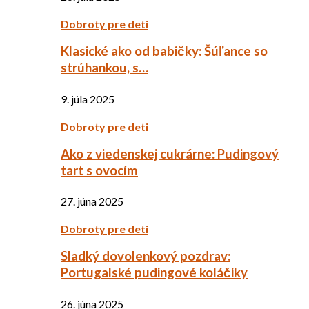
Dobroty pre deti
Klasické ako od babičky: Šúľance so
strúhankou, s…
9. júla 2025
Dobroty pre deti
Ako z viedenskej cukrárne: Pudingový
tart s ovocím
27. júna 2025
Dobroty pre deti
Sladký dovolenkový pozdrav:
Portugalské pudingové koláčiky
26. júna 2025