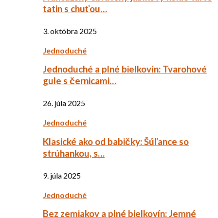
tatin s chuťou…
3. októbra 2025
Jednoduché
Jednoduché a plné bielkovín: Tvarohové
gule s černicami…
26. júla 2025
Jednoduché
Klasické ako od babičky: Šúľance so
strúhankou, s…
9. júla 2025
Jednoduché
Bez zemiakov a plné bielkovín: Jemné