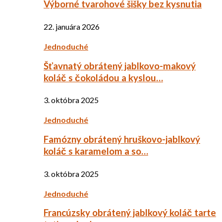
Výborné tvarohové šišky bez kysnutia
22. januára 2026
Jednoduché
Šťavnatý obrátený jablkovo-makový
koláč s čokoládou a kyslou…
3. októbra 2025
Jednoduché
Famózny obrátený hruškovo-jablkový
koláč s karamelom a so…
3. októbra 2025
Jednoduché
Francúzsky obrátený jablkový koláč tarte