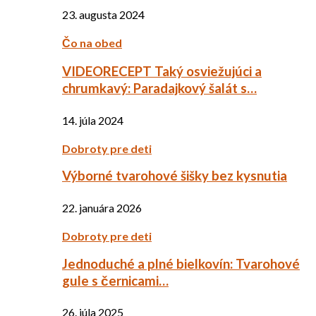
23. augusta 2024
Čo na obed
VIDEORECEPT Taký osviežujúci a
chrumkavý: Paradajkový šalát s…
14. júla 2024
Dobroty pre deti
Výborné tvarohové šišky bez kysnutia
22. januára 2026
Dobroty pre deti
Jednoduché a plné bielkovín: Tvarohové
gule s černicami…
26. júla 2025