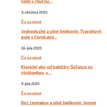
tatin s chuťou…
3. októbra 2025
Čo na obed
Jednoduché a plné bielkovín: Tvarohové
gule s černicami…
26. júla 2025
Čo na obed
Klasické ako od babičky: Šúľance so
strúhankou, s…
9. júla 2025
Čo na obed
Bez zemiakov a plné bielkovín: Jemné