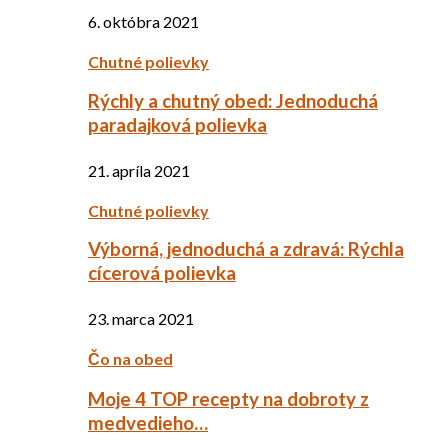
6. októbra 2021
Chutné polievky
Rýchly a chutný obed: Jednoduchá
paradajková polievka
21. apríla 2021
Chutné polievky
Výborná, jednoduchá a zdravá: Rýchla
cícerová polievka
23. marca 2021
Čo na obed
Moje 4 TOP recepty na dobroty z
medvedieho…