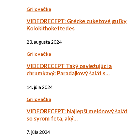
Grilovačka
VIDEORECEPT: Grécke cuketové guľky
Kolokithokeftedes
23. augusta 2024
Grilovačka
VIDEORECEPT Taký osviežujúci a
chrumkavý: Paradajkový šalát s…
14. júla 2024
Grilovačka
VIDEORECEPT: Najlepší melónový šalát
so syrom feta, aký…
7. júla 2024