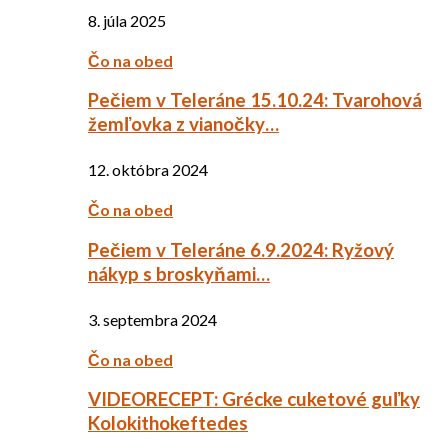
8. júla 2025
Čo na obed
Pečiem v Teleráne 15.10.24: Tvarohová
žemľovka z vianočky…
12. októbra 2024
Čo na obed
Pečiem v Teleráne 6.9.2024: Ryžový
nákyp s broskyňami…
3. septembra 2024
Čo na obed
VIDEORECEPT: Grécke cuketové guľky
Kolokithokeftedes