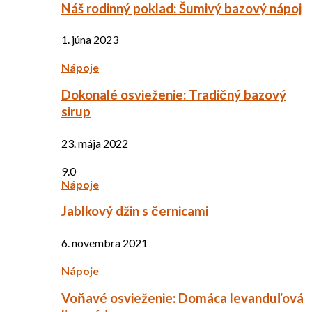
Náš rodinný poklad: Šumivý bazový nápoj
1. júna 2023
Nápoje
Dokonalé osvieženie: Tradičný bazový
sirup
23. mája 2022
9.0
Nápoje
Jablkový džin s černicami
6. novembra 2021
Nápoje
Voňavé osvieženie: Domáca levanduľová