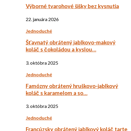
Výborné tvarohové šišky bez kysnutia
22. januára 2026
Jednoduché
Šťavnatý obrátený jablkovo-makový
koláč s čokoládou a kyslou…
3. októbra 2025
Jednoduché
Famózny obrátený hruškovo-jablkový
koláč s karamelom a so…
3. októbra 2025
Jednoduché
Francúzsky obrátený jablkový koláč tarte