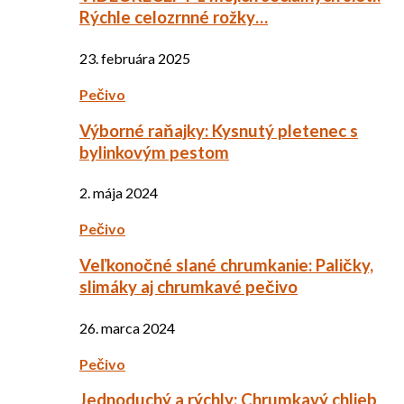
Rýchle celozrnné rožky…
23. februára 2025
Pečivo
Výborné raňajky: Kysnutý pletenec s
bylinkovým pestom
2. mája 2024
Pečivo
Veľkonočné slané chrumkanie: Paličky,
slimáky aj chrumkavé pečivo
26. marca 2024
Pečivo
Jednoduchý a rýchly: Chrumkavý chlieb