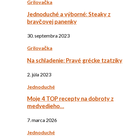
Grilovačka
Jednoduché a výborné: Steaky z
bravčovej panenky
30. septembra 2023
Grilovačka
Na schladenie: Pravé grécke tzatziky
2. júla 2023
Jednoduché
Moje 4 TOP recepty na dobroty z
medvedieho…
7. marca 2026
Jednoduché