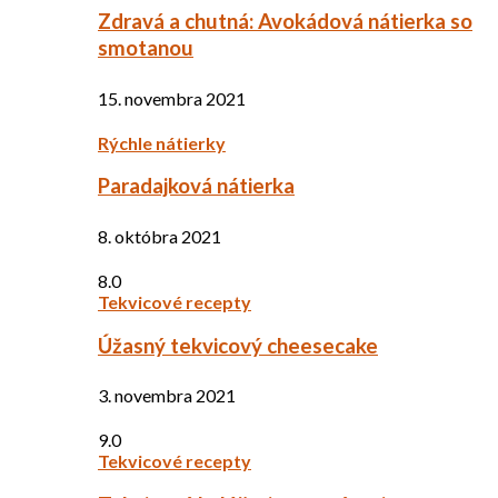
Zdravá a chutná: Avokádová nátierka so
smotanou
15. novembra 2021
Rýchle nátierky
Paradajková nátierka
8. októbra 2021
8.0
Tekvicové recepty
Úžasný tekvicový cheesecake
3. novembra 2021
9.0
Tekvicové recepty