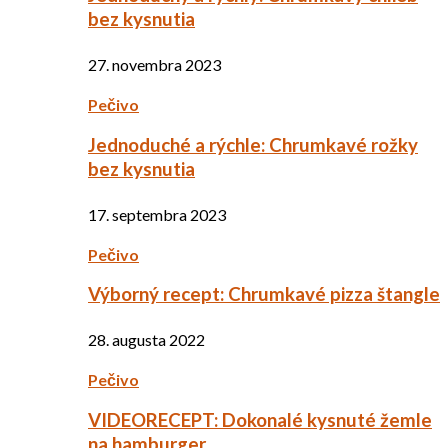
bez kysnutia
27. novembra 2023
Pečivo
Jednoduché a rýchle: Chrumkavé rožky
bez kysnutia
17. septembra 2023
Pečivo
Výborný recept: Chrumkavé pizza štangle
28. augusta 2022
Pečivo
VIDEORECEPT: Dokonalé kysnuté žemle
na hamburger