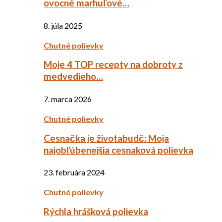
ovocné marhuľové…
8. júla 2025
Chutné polievky
Moje 4 TOP recepty na dobroty z
medvedieho…
7. marca 2026
Chutné polievky
Cesnačka je životabudč: Moja
najobľúbenejšia cesnaková polievka
23. februára 2024
Chutné polievky
Rýchla hrášková polievka