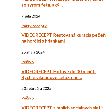
so syrom feta, aký…
7. júla 2024
Párty recepty
VIDEORECEPT Restovaná kuracia pečeň
na horčici s hriankami
25. mája 2024
Pečivo
VIDEORECEPT Hotové do 30 minút:
Rýchle vikendové celozrnné…
23. februára 2025
Pečivo
VIDEORECEPT z mojich sociálnych sietí: