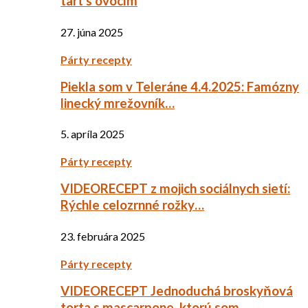
tart s ovocím
27. júna 2025
Párty recepty
Piekla som v Teleráne 4.4.2025: Famózny
linecký mrežovník…
5. apríla 2025
Párty recepty
VIDEORECEPT z mojich sociálnych sietí:
Rýchle celozrnné rožky…
23. februára 2025
Párty recepty
VIDEORECEPT Jednoduchá broskyňová
torta s mascarpone, ktorú som…