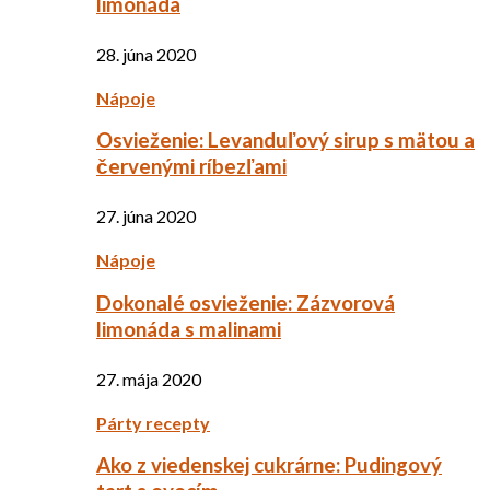
limonáda
28. júna 2020
Nápoje
Osvieženie: Levanduľový sirup s mätou a
červenými ríbezľami
27. júna 2020
Nápoje
Dokonalé osvieženie: Zázvorová
limonáda s malinami
27. mája 2020
Párty recepty
Ako z viedenskej cukrárne: Pudingový