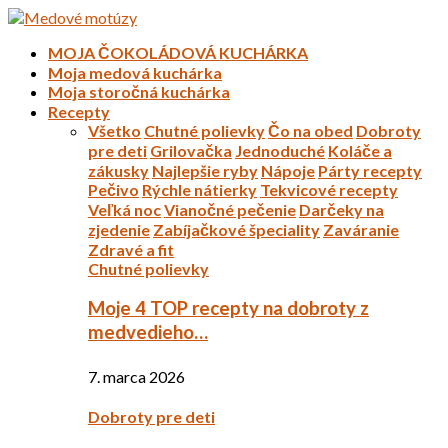
MOJA ČOKOLÁDOVÁ KUCHÁRKA
Moja medová kuchárka
Moja storočná kuchárka
Recepty
Všetko
Chutné polievky
Čo na obed
Dobroty
pre deti
Grilovačka
Jednoduché
Koláče a
zákusky
Najlepšie ryby
Nápoje
Párty recepty
Pečivo
Rýchle nátierky
Tekvicové recepty
Veľká noc
Vianočné pečenie
Darčeky na
zjedenie
Zabíjačkové špeciality
Zaváranie
Zdravé a fit
Chutné polievky
Moje 4 TOP recepty na dobroty z
medvedieho…
7. marca 2026
Dobroty pre deti