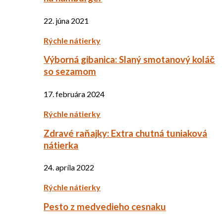
22. júna 2021
Rýchle nátierky
Výborná gibanica: Slaný smotanový koláč
so sezamom
17. februára 2024
Rýchle nátierky
Zdravé raňajky: Extra chutná tuniaková
nátierka
24. apríla 2022
Rýchle nátierky
Pesto z medvedieho cesnaku