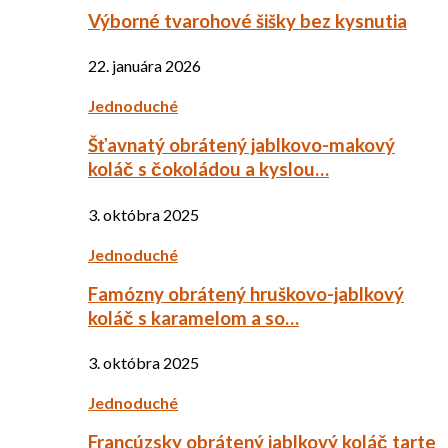
Výborné tvarohové šišky bez kysnutia
22. januára 2026
Jednoduché
Šťavnatý obrátený jablkovo-makový
koláč s čokoládou a kyslou…
3. októbra 2025
Jednoduché
Famózny obrátený hruškovo-jablkový
koláč s karamelom a so…
3. októbra 2025
Jednoduché
Francúzsky obrátený jablkový koláč tarte