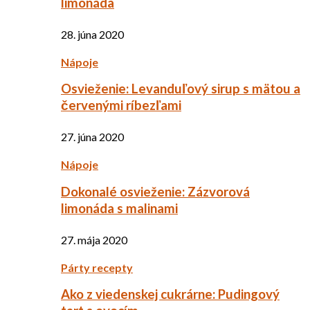
limonáda
28. júna 2020
Nápoje
Osvieženie: Levanduľový sirup s mätou a
červenými ríbezľami
27. júna 2020
Nápoje
Dokonalé osvieženie: Zázvorová
limonáda s malinami
27. mája 2020
Párty recepty
Ako z viedenskej cukrárne: Pudingový