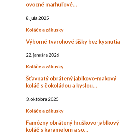
ovocné marhuľové…
8. júla 2025
Koláče a zákusky
Výborné tvarohové šišky bez kysnutia
22. januára 2026
Koláče a zákusky
Šťavnatý obrátený jablkovo-makový
koláč s čokoládou a kyslou…
3. októbra 2025
Koláče a zákusky
Famózny obrátený hruškovo-jablkový
koláč s karamelom a so…