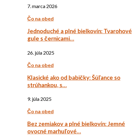
7. marca 2026
Čo na obed
Jednoduché a plné bielkovín: Tvarohové
gule s černicami…
26. júla 2025
Čo na obed
Klasické ako od babičky: Šúľance so
strúhankou, s…
9. júla 2025
Čo na obed
Bez zemiakov a plné bielkovín: Jemné
ovocné marhuľové…