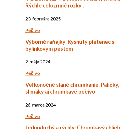
Rýchle celozrnné rožky…
23. februára 2025
Pečivo
Výborné raňajky: Kysnutý pletenec s
bylinkovým pestom
2. mája 2024
Pečivo
Veľkonočné slané chrumkanie: Paličky,
slimáky aj chrumkavé pečivo
26. marca 2024
Pečivo
Jednoduchý a rýchly: Chrumkavý chlieb