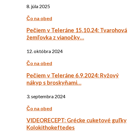
8. júla 2025
Čo na obed
Pečiem v Teleráne 15.10.24: Tvarohová
žemľovka z vianočky…
12. októbra 2024
Čo na obed
Pečiem v Teleráne 6.9.2024: Ryžový
nákyp s broskyňami…
3. septembra 2024
Čo na obed
VIDEORECEPT: Grécke cuketové guľky
Kolokithokeftedes