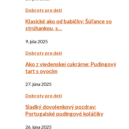
Dobroty pre deti
Klasické ako od babičky: Šúľance so
strúhankou, s…
9. júla 2025
Dobroty pre deti
Ako z viedenskej cukrárne: Pudingový
tart s ovocím
27. júna 2025
Dobroty pre deti
Sladký dovolenkový pozdrav:
Portugalské pudingové koláčiky
26. júna 2025