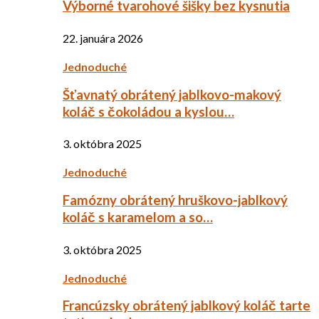
Výborné tvarohové šišky bez kysnutia
22. januára 2026
Jednoduché
Šťavnatý obrátený jablkovo-makový
koláč s čokoládou a kyslou…
3. októbra 2025
Jednoduché
Famózny obrátený hruškovo-jablkový
koláč s karamelom a so…
3. októbra 2025
Jednoduché
Francúzsky obrátený jablkový koláč tarte