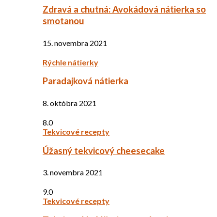
Zdravá a chutná: Avokádová nátierka so
smotanou
15. novembra 2021
Rýchle nátierky
Paradajková nátierka
8. októbra 2021
8.0
Tekvicové recepty
Úžasný tekvicový cheesecake
3. novembra 2021
9.0
Tekvicové recepty