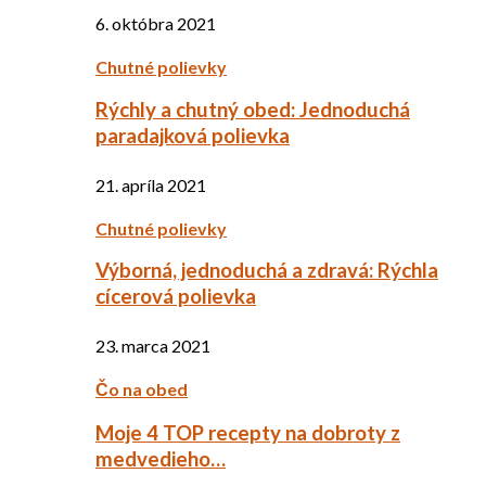
6. októbra 2021
Chutné polievky
Rýchly a chutný obed: Jednoduchá
paradajková polievka
21. apríla 2021
Chutné polievky
Výborná, jednoduchá a zdravá: Rýchla
cícerová polievka
23. marca 2021
Čo na obed
Moje 4 TOP recepty na dobroty z
medvedieho…