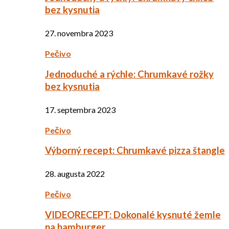
bez kysnutia
27. novembra 2023
Pečivo
Jednoduché a rýchle: Chrumkavé rožky
bez kysnutia
17. septembra 2023
Pečivo
Výborný recept: Chrumkavé pizza štangle
28. augusta 2022
Pečivo
VIDEORECEPT: Dokonalé kysnuté žemle
na hamburger