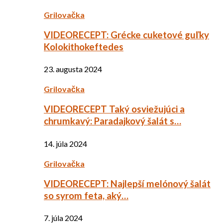
Grilovačka
VIDEORECEPT: Grécke cuketové guľky
Kolokithokeftedes
23. augusta 2024
Grilovačka
VIDEORECEPT Taký osviežujúci a
chrumkavý: Paradajkový šalát s…
14. júla 2024
Grilovačka
VIDEORECEPT: Najlepší melónový šalát
so syrom feta, aký…
7. júla 2024