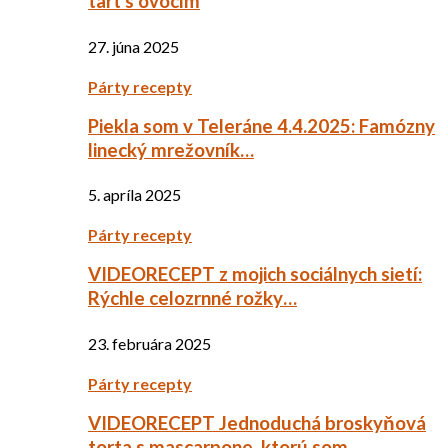
tart s ovocím
27. júna 2025
Párty recepty
Piekla som v Teleráne 4.4.2025: Famózny
linecký mrežovník…
5. apríla 2025
Párty recepty
VIDEORECEPT z mojich sociálnych sietí:
Rýchle celozrnné rožky…
23. februára 2025
Párty recepty
VIDEORECEPT Jednoduchá broskyňová
torta s mascarpone, ktorú som…