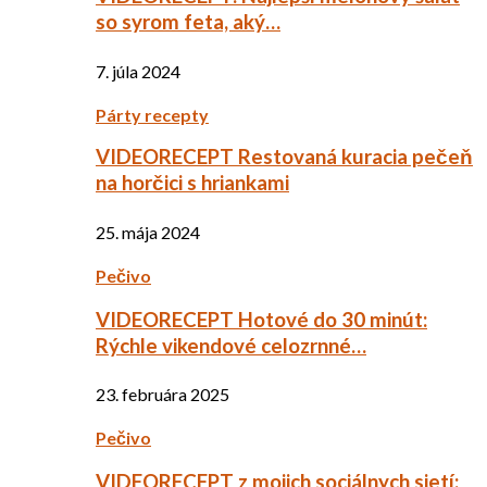
so syrom feta, aký…
7. júla 2024
Párty recepty
VIDEORECEPT Restovaná kuracia pečeň
na horčici s hriankami
25. mája 2024
Pečivo
VIDEORECEPT Hotové do 30 minút:
Rýchle vikendové celozrnné…
23. februára 2025
Pečivo
VIDEORECEPT z mojich sociálnych sietí: