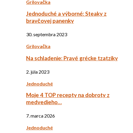
Grilovačka
Jednoduché a výborné: Steaky z
bravčovej panenky
30. septembra 2023
Grilovačka
Na schladenie: Pravé grécke tzatziky
2. júla 2023
Jednoduché
Moje 4 TOP recepty na dobroty z
medvedieho…
7. marca 2026
Jednoduché