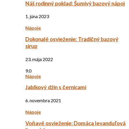
Náš rodinný poklad: Šumivý bazový nápoj
1. júna 2023
Nápoje
Dokonalé osvieženie: Tradičný bazový
sirup
23. mája 2022
9.0
Nápoje
Jablkový džin s černicami
6. novembra 2021
Nápoje
Voňavé osvieženie: Domáca levanduľová