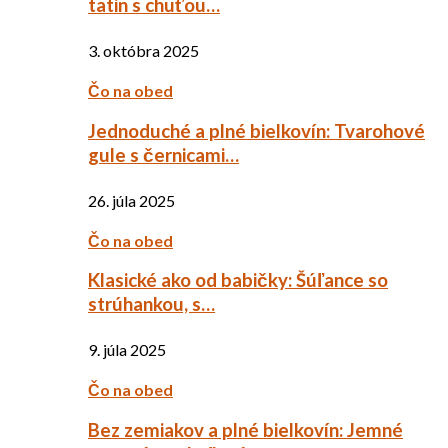
tatin s chuťou…
3. októbra 2025
Čo na obed
Jednoduché a plné bielkovín: Tvarohové
gule s černicami…
26. júla 2025
Čo na obed
Klasické ako od babičky: Šúľance so
strúhankou, s…
9. júla 2025
Čo na obed
Bez zemiakov a plné bielkovín: Jemné