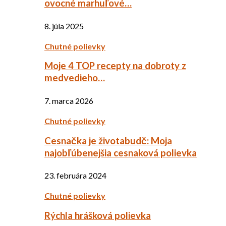
ovocné marhuľové…
8. júla 2025
Chutné polievky
Moje 4 TOP recepty na dobroty z
medvedieho…
7. marca 2026
Chutné polievky
Cesnačka je životabudč: Moja
najobľúbenejšia cesnaková polievka
23. februára 2024
Chutné polievky
Rýchla hrášková polievka