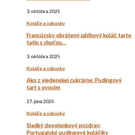
3. októbra 2025
Koláče a zákusky
Francúzsky obrátený jablkový koláč tarte
tatin s chuťou…
3. októbra 2025
Koláče a zákusky
Ako z viedenskej cukrárne: Pudingový
tart s ovocím
27. júna 2025
Koláče a zákusky
Sladký dovolenkový pozdrav:
Portugalské pudingové koláčiky