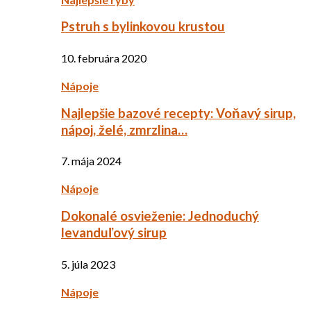
Pstruh s bylinkovou krustou
10. februára 2020
Nápoje
Najlepšie bazové recepty: Voňavý sirup,
nápoj, želé, zmrzlina…
7. mája 2024
Nápoje
Dokonalé osvieženie: Jednoduchý
levanduľový sirup
5. júla 2023
Nápoje