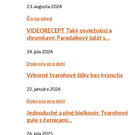
23. augusta 2024
Čo na obed
VIDEORECEPT Taký osviežujúci a
chrumkavý: Paradajkový šalát s…
14. júla 2024
Dobroty pre deti
Výborné tvarohové šišky bez kysnutia
22. januára 2026
Dobroty pre deti
Jednoduché a plné bielkovín: Tvarohové
gule s černicami…
26. júla 2025