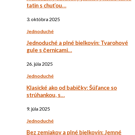
tatin s chuťou…
3. októbra 2025
Jednoduché
Jednoduché a plné bielkovín: Tvarohové
gule s černicami…
26. júla 2025
Jednoduché
Klasické ako od babičky: Šúľance so
strúhankou, s…
9. júla 2025
Jednoduché
Bez zemiakov a plné bielkovín: Jemné