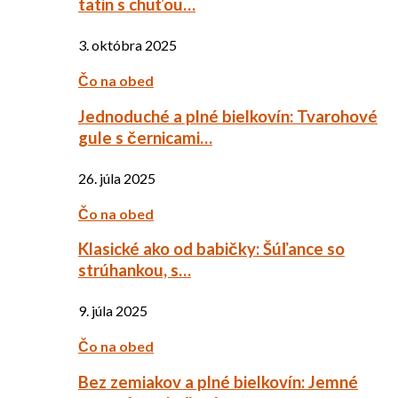
tatin s chuťou…
3. októbra 2025
Čo na obed
Jednoduché a plné bielkovín: Tvarohové
gule s černicami…
26. júla 2025
Čo na obed
Klasické ako od babičky: Šúľance so
strúhankou, s…
9. júla 2025
Čo na obed
Bez zemiakov a plné bielkovín: Jemné