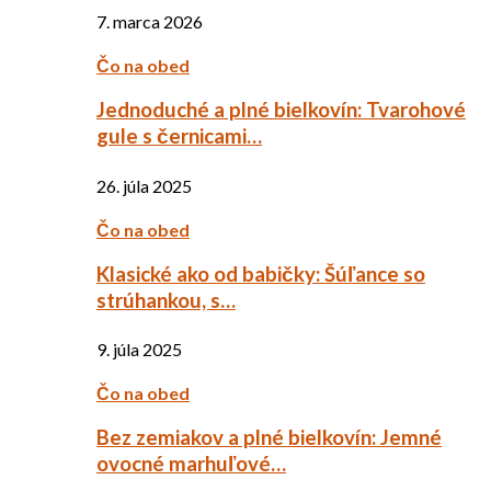
7. marca 2026
Čo na obed
Jednoduché a plné bielkovín: Tvarohové
gule s černicami…
26. júla 2025
Čo na obed
Klasické ako od babičky: Šúľance so
strúhankou, s…
9. júla 2025
Čo na obed
Bez zemiakov a plné bielkovín: Jemné
ovocné marhuľové…