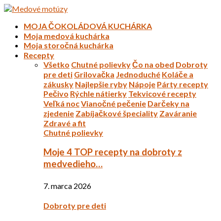
MOJA ČOKOLÁDOVÁ KUCHÁRKA
Moja medová kuchárka
Moja storočná kuchárka
Recepty
Všetko
Chutné polievky
Čo na obed
Dobroty
pre deti
Grilovačka
Jednoduché
Koláče a
zákusky
Najlepšie ryby
Nápoje
Párty recepty
Pečivo
Rýchle nátierky
Tekvicové recepty
Veľká noc
Vianočné pečenie
Darčeky na
zjedenie
Zabíjačkové špeciality
Zaváranie
Zdravé a fit
Chutné polievky
Moje 4 TOP recepty na dobroty z
medvedieho…
7. marca 2026
Dobroty pre deti