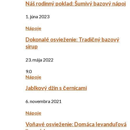
Náš rodinný poklad: Šumivý bazový nápoj
1. júna 2023
Nápoje
Dokonalé osvieženie: Tradičný bazový
sirup
23. mája 2022
9.0
Nápoje
Jablkový džin s černicami
6. novembra 2021
Nápoje
Voňavé osvieženie: Domáca levanduľová