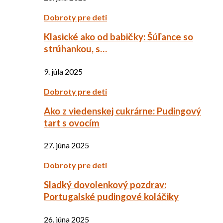
Dobroty pre deti
Klasické ako od babičky: Šúľance so
strúhankou, s…
9. júla 2025
Dobroty pre deti
Ako z viedenskej cukrárne: Pudingový
tart s ovocím
27. júna 2025
Dobroty pre deti
Sladký dovolenkový pozdrav:
Portugalské pudingové koláčiky
26. júna 2025