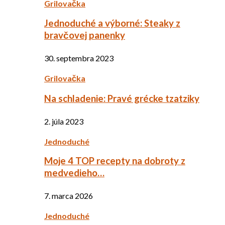
Grilovačka
Jednoduché a výborné: Steaky z
bravčovej panenky
30. septembra 2023
Grilovačka
Na schladenie: Pravé grécke tzatziky
2. júla 2023
Jednoduché
Moje 4 TOP recepty na dobroty z
medvedieho…
7. marca 2026
Jednoduché