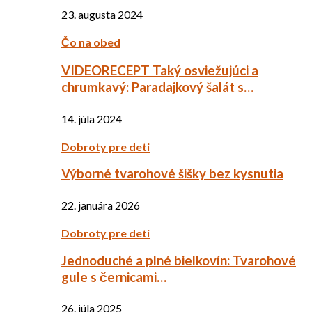
23. augusta 2024
Čo na obed
VIDEORECEPT Taký osviežujúci a
chrumkavý: Paradajkový šalát s…
14. júla 2024
Dobroty pre deti
Výborné tvarohové šišky bez kysnutia
22. januára 2026
Dobroty pre deti
Jednoduché a plné bielkovín: Tvarohové
gule s černicami…
26. júla 2025