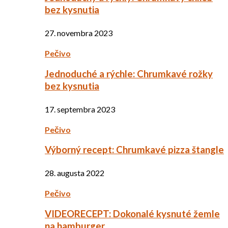
bez kysnutia
27. novembra 2023
Pečivo
Jednoduché a rýchle: Chrumkavé rožky
bez kysnutia
17. septembra 2023
Pečivo
Výborný recept: Chrumkavé pizza štangle
28. augusta 2022
Pečivo
VIDEORECEPT: Dokonalé kysnuté žemle
na hamburger