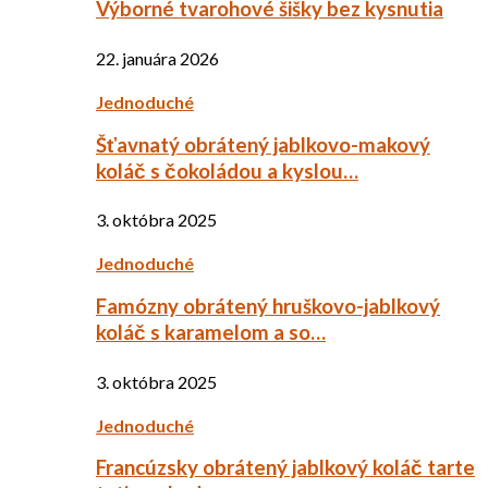
Výborné tvarohové šišky bez kysnutia
22. januára 2026
Jednoduché
Šťavnatý obrátený jablkovo-makový
koláč s čokoládou a kyslou…
3. októbra 2025
Jednoduché
Famózny obrátený hruškovo-jablkový
koláč s karamelom a so…
3. októbra 2025
Jednoduché
Francúzsky obrátený jablkový koláč tarte