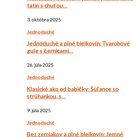
tatin s chuťou…
3. októbra 2025
Jednoduché
Jednoduché a plné bielkovín: Tvarohové
gule s černicami…
26. júla 2025
Jednoduché
Klasické ako od babičky: Šúľance so
strúhankou, s…
9. júla 2025
Jednoduché
Bez zemiakov a plné bielkovín: Jemné