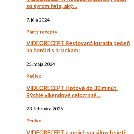
so syrom feta, aký…
7. júla 2024
Párty recepty
VIDEORECEPT Restovaná kuracia pečeň
na horčici s hriankami
25. mája 2024
Pečivo
VIDEORECEPT Hotové do 30 minút:
Rýchle vikendové celozrnné…
23. februára 2025
Pečivo
VIDEORECEPT z mojich sociálnych sietí: