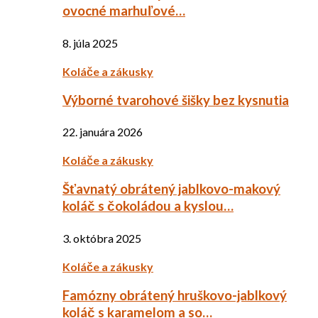
ovocné marhuľové…
8. júla 2025
Koláče a zákusky
Výborné tvarohové šišky bez kysnutia
22. januára 2026
Koláče a zákusky
Šťavnatý obrátený jablkovo-makový
koláč s čokoládou a kyslou…
3. októbra 2025
Koláče a zákusky
Famózny obrátený hruškovo-jablkový
koláč s karamelom a so…