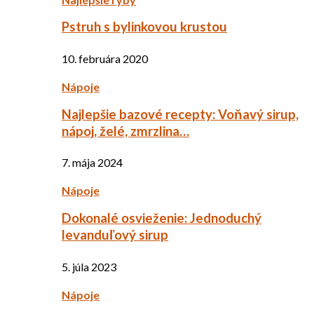
Pstruh s bylinkovou krustou
10. februára 2020
Nápoje
Najlepšie bazové recepty: Voňavý sirup,
nápoj, želé, zmrzlina…
7. mája 2024
Nápoje
Dokonalé osvieženie: Jednoduchý
levanduľový sirup
5. júla 2023
Nápoje