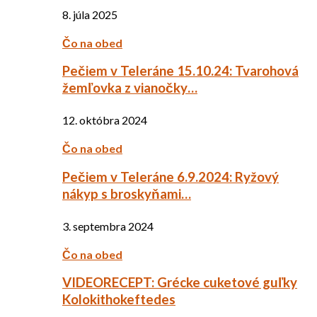
8. júla 2025
Čo na obed
Pečiem v Teleráne 15.10.24: Tvarohová
žemľovka z vianočky…
12. októbra 2024
Čo na obed
Pečiem v Teleráne 6.9.2024: Ryžový
nákyp s broskyňami…
3. septembra 2024
Čo na obed
VIDEORECEPT: Grécke cuketové guľky
Kolokithokeftedes