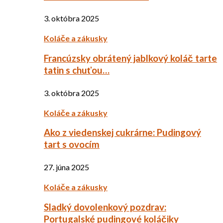
3. októbra 2025
Koláče a zákusky
Francúzsky obrátený jablkový koláč tarte
tatin s chuťou…
3. októbra 2025
Koláče a zákusky
Ako z viedenskej cukrárne: Pudingový
tart s ovocím
27. júna 2025
Koláče a zákusky
Sladký dovolenkový pozdrav:
Portugalské pudingové koláčiky