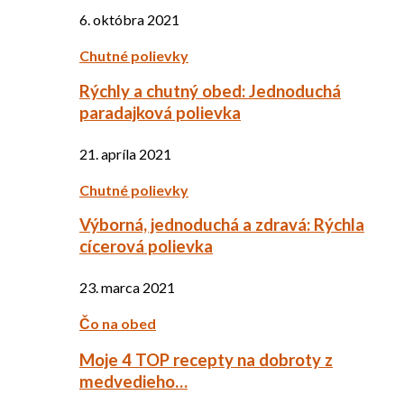
6. októbra 2021
Chutné polievky
Rýchly a chutný obed: Jednoduchá
paradajková polievka
21. apríla 2021
Chutné polievky
Výborná, jednoduchá a zdravá: Rýchla
cícerová polievka
23. marca 2021
Čo na obed
Moje 4 TOP recepty na dobroty z
medvedieho…