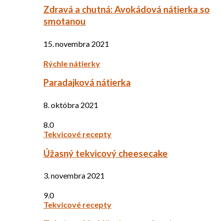
Zdravá a chutná: Avokádová nátierka so
smotanou
15. novembra 2021
Rýchle nátierky
Paradajková nátierka
8. októbra 2021
8.0
Tekvicové recepty
Úžasný tekvicový cheesecake
3. novembra 2021
9.0
Tekvicové recepty