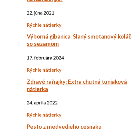
22. júna 2021
Rýchle nátierky
Výborná gibanica: Slaný smotanový koláč
so sezamom
17. februára 2024
Rýchle nátierky
Zdravé raňajky: Extra chutná tuniaková
nátierka
24. apríla 2022
Rýchle nátierky
Pesto z medvedieho cesnaku