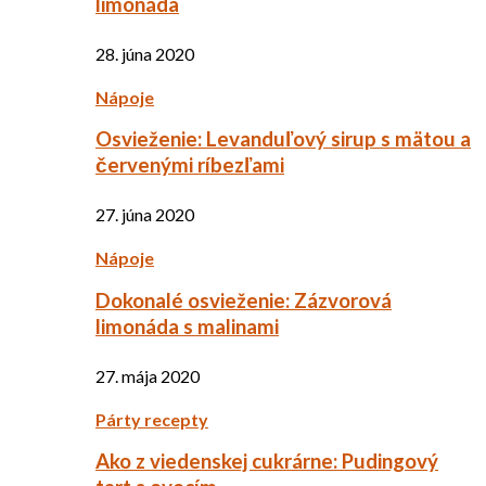
limonáda
28. júna 2020
Nápoje
Osvieženie: Levanduľový sirup s mätou a
červenými ríbezľami
27. júna 2020
Nápoje
Dokonalé osvieženie: Zázvorová
limonáda s malinami
27. mája 2020
Párty recepty
Ako z viedenskej cukrárne: Pudingový