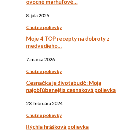
ovocné marhuľové…
8. júla 2025
Chutné polievky
Moje 4 TOP recepty na dobroty z
medvedieho…
7. marca 2026
Chutné polievky
Cesnačka je životabudč: Moja
najobľúbenejšia cesnaková polievka
23. februára 2024
Chutné polievky
Rýchla hrášková polievka