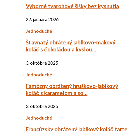
Výborné tvarohové šišky bez kysnutia
22. januára 2026
Jednoduché
Šťavnatý obrátený jablkovo-makový
koláč s čokoládou a kyslou…
3. októbra 2025
Jednoduché
Famózny obrátený hruškovo-jablkový
koláč s karamelom a so…
3. októbra 2025
Jednoduché
Francúzsky obrátený jablkový koláč tarte