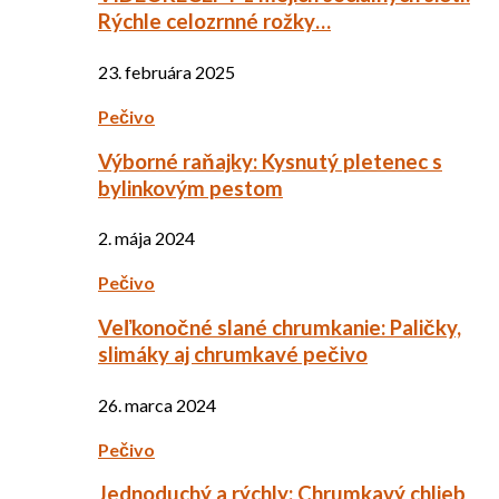
Rýchle celozrnné rožky…
23. februára 2025
Pečivo
Výborné raňajky: Kysnutý pletenec s
bylinkovým pestom
2. mája 2024
Pečivo
Veľkonočné slané chrumkanie: Paličky,
slimáky aj chrumkavé pečivo
26. marca 2024
Pečivo
Jednoduchý a rýchly: Chrumkavý chlieb