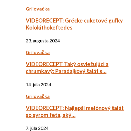
Grilovačka
VIDEORECEPT: Grécke cuketové guľky
Kolokithokeftedes
23. augusta 2024
Grilovačka
VIDEORECEPT Taký osviežujúci a
chrumkavý: Paradajkový šalát s…
14. júla 2024
Grilovačka
VIDEORECEPT: Najlepší melónový šalát
so syrom feta, aký…
7. júla 2024