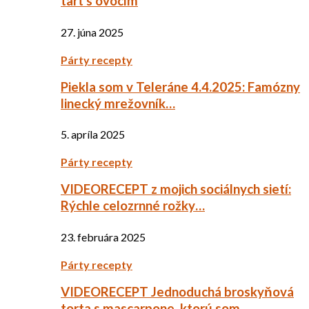
tart s ovocím
27. júna 2025
Párty recepty
Piekla som v Teleráne 4.4.2025: Famózny
linecký mrežovník…
5. apríla 2025
Párty recepty
VIDEORECEPT z mojich sociálnych sietí:
Rýchle celozrnné rožky…
23. februára 2025
Párty recepty
VIDEORECEPT Jednoduchá broskyňová
torta s mascarpone, ktorú som…