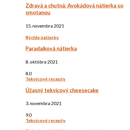
Zdravá a chutná: Avokádová nátierka so
smotanou
15. novembra 2021
Rýchle nátierky
Paradajková nátierka
8. októbra 2021
8.0
Tekvicové recepty
Úžasný tekvicový cheesecake
3. novembra 2021
9.0
Tekvicové recepty