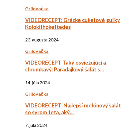
Grilovačka
VIDEORECEPT: Grécke cuketové guľky
Kolokithokeftedes
23. augusta 2024
Grilovačka
VIDEORECEPT Taký osviežujúci a
chrumkavý: Paradajkový šalát s…
14. júla 2024
Grilovačka
VIDEORECEPT: Najlepší melónový šalát
so syrom feta, aký…
7. júla 2024