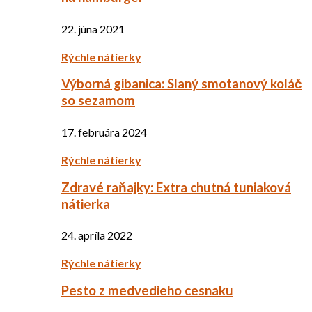
22. júna 2021
Rýchle nátierky
Výborná gibanica: Slaný smotanový koláč
so sezamom
17. februára 2024
Rýchle nátierky
Zdravé raňajky: Extra chutná tuniaková
nátierka
24. apríla 2022
Rýchle nátierky
Pesto z medvedieho cesnaku