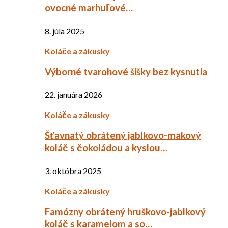
ovocné marhuľové…
8. júla 2025
Koláče a zákusky
Výborné tvarohové šišky bez kysnutia
22. januára 2026
Koláče a zákusky
Šťavnatý obrátený jablkovo-makový
koláč s čokoládou a kyslou…
3. októbra 2025
Koláče a zákusky
Famózny obrátený hruškovo-jablkový
koláč s karamelom a so…