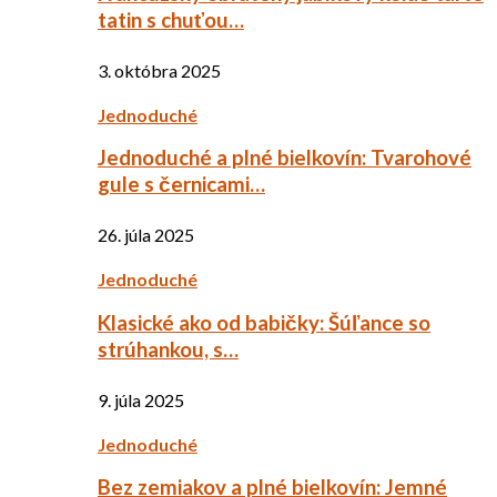
tatin s chuťou…
3. októbra 2025
Jednoduché
Jednoduché a plné bielkovín: Tvarohové
gule s černicami…
26. júla 2025
Jednoduché
Klasické ako od babičky: Šúľance so
strúhankou, s…
9. júla 2025
Jednoduché
Bez zemiakov a plné bielkovín: Jemné