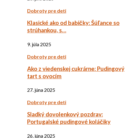
Dobroty pre deti
Klasické ako od babičky: Šúľance so
strúhankou, s…
9. júla 2025
Dobroty pre deti
Ako z viedenskej cukrárne: Pudingový
tart s ovocím
27. júna 2025
Dobroty pre deti
Sladký dovolenkový pozdrav:
Portugalské pudingové koláčiky
26. júna 2025