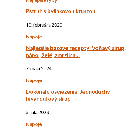
Pstruh s bylinkovou krustou
10. februára 2020
Nápoje
Najlepšie bazové recepty: Voňavý sirup,
nápoj, želé, zmrzlina…
7. mája 2024
Nápoje
Dokonalé osvieženie: Jednoduchý
levanduľový sirup
5. júla 2023
Nápoje