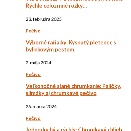
Rýchle celozrnné rožky…
23. februára 2025
Pečivo
Výborné raňajky: Kysnutý pletenec s
bylinkovým pestom
2. mája 2024
Pečivo
Veľkonočné slané chrumkanie: Paličky,
slimáky aj chrumkavé pečivo
26. marca 2024
Pečivo
Jednoduchý a rýchly: Chrumkavý chlieb