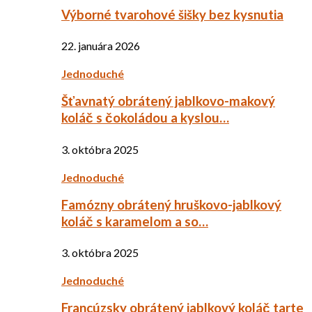
Výborné tvarohové šišky bez kysnutia
22. januára 2026
Jednoduché
Šťavnatý obrátený jablkovo-makový
koláč s čokoládou a kyslou…
3. októbra 2025
Jednoduché
Famózny obrátený hruškovo-jablkový
koláč s karamelom a so…
3. októbra 2025
Jednoduché
Francúzsky obrátený jablkový koláč tarte