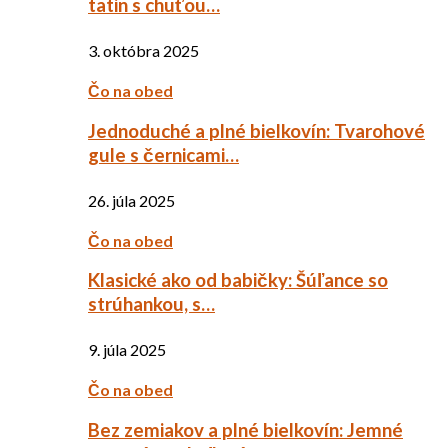
tatin s chuťou…
3. októbra 2025
Čo na obed
Jednoduché a plné bielkovín: Tvarohové
gule s černicami…
26. júla 2025
Čo na obed
Klasické ako od babičky: Šúľance so
strúhankou, s…
9. júla 2025
Čo na obed
Bez zemiakov a plné bielkovín: Jemné