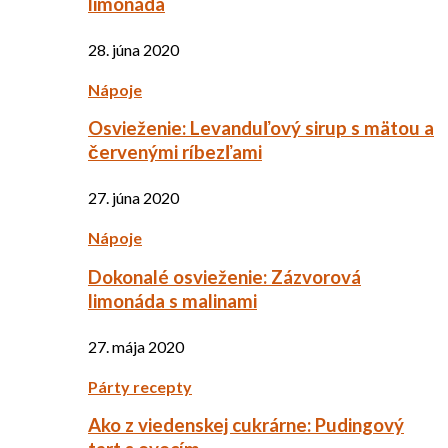
limonáda
28. júna 2020
Nápoje
Osvieženie: Levanduľový sirup s mätou a
červenými ríbezľami
27. júna 2020
Nápoje
Dokonalé osvieženie: Zázvorová
limonáda s malinami
27. mája 2020
Párty recepty
Ako z viedenskej cukrárne: Pudingový