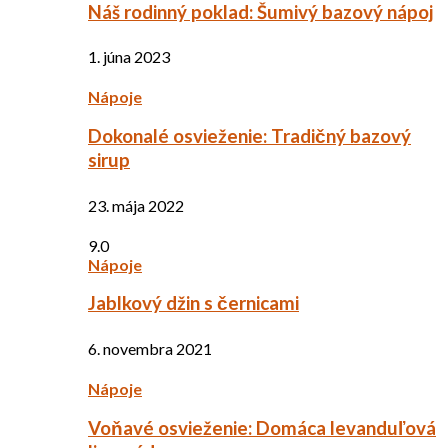
Náš rodinný poklad: Šumivý bazový nápoj
1. júna 2023
Nápoje
Dokonalé osvieženie: Tradičný bazový
sirup
23. mája 2022
9.0
Nápoje
Jablkový džin s černicami
6. novembra 2021
Nápoje
Voňavé osvieženie: Domáca levanduľová