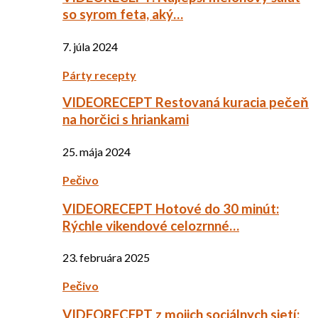
so syrom feta, aký…
7. júla 2024
Párty recepty
VIDEORECEPT Restovaná kuracia pečeň
na horčici s hriankami
25. mája 2024
Pečivo
VIDEORECEPT Hotové do 30 minút:
Rýchle vikendové celozrnné…
23. februára 2025
Pečivo
VIDEORECEPT z mojich sociálnych sietí: