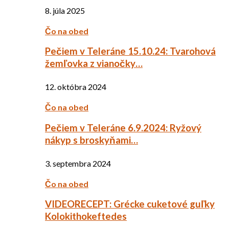
8. júla 2025
Čo na obed
Pečiem v Teleráne 15.10.24: Tvarohová
žemľovka z vianočky…
12. októbra 2024
Čo na obed
Pečiem v Teleráne 6.9.2024: Ryžový
nákyp s broskyňami…
3. septembra 2024
Čo na obed
VIDEORECEPT: Grécke cuketové guľky
Kolokithokeftedes