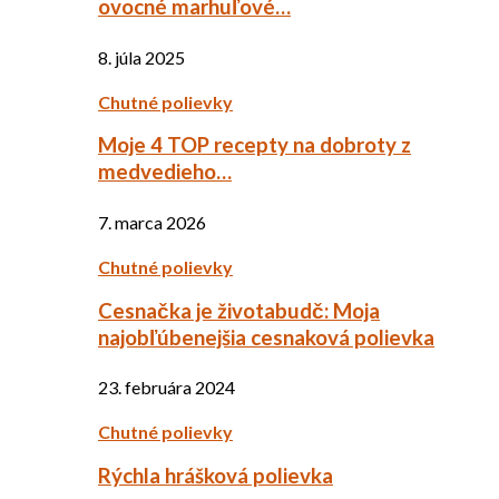
ovocné marhuľové…
8. júla 2025
Chutné polievky
Moje 4 TOP recepty na dobroty z
medvedieho…
7. marca 2026
Chutné polievky
Cesnačka je životabudč: Moja
najobľúbenejšia cesnaková polievka
23. februára 2024
Chutné polievky
Rýchla hrášková polievka