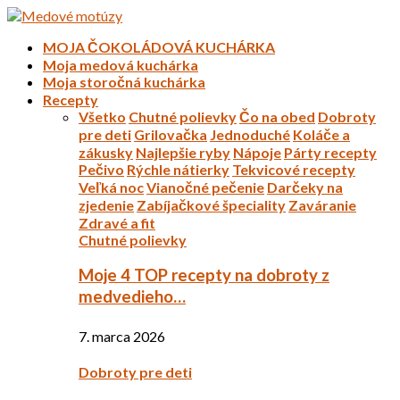
MOJA ČOKOLÁDOVÁ KUCHÁRKA
Moja medová kuchárka
Moja storočná kuchárka
Recepty
Všetko
Chutné polievky
Čo na obed
Dobroty
pre deti
Grilovačka
Jednoduché
Koláče a
zákusky
Najlepšie ryby
Nápoje
Párty recepty
Pečivo
Rýchle nátierky
Tekvicové recepty
Veľká noc
Vianočné pečenie
Darčeky na
zjedenie
Zabíjačkové špeciality
Zaváranie
Zdravé a fit
Chutné polievky
Moje 4 TOP recepty na dobroty z
medvedieho…
7. marca 2026
Dobroty pre deti