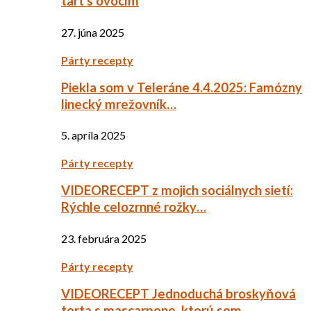
tart s ovocím
27. júna 2025
Párty recepty
Piekla som v Teleráne 4.4.2025: Famózny
linecký mrežovník…
5. apríla 2025
Párty recepty
VIDEORECEPT z mojich sociálnych sietí:
Rýchle celozrnné rožky…
23. februára 2025
Párty recepty
VIDEORECEPT Jednoduchá broskyňová
torta s mascarpone, ktorú som…