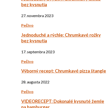
bez kysnutia
27. novembra 2023
Pečivo
Jednoduché a rýchle: Chrumkavé rožky
bez kysnutia
17. septembra 2023
Pečivo
Výborný recept: Chrumkavé pizza štangle
28. augusta 2022
Pečivo
VIDEORECEPT: Dokonalé kysnuté žemle
na hamburger