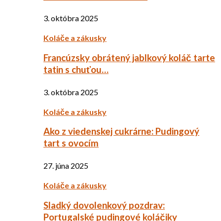
3. októbra 2025
Koláče a zákusky
Francúzsky obrátený jablkový koláč tarte
tatin s chuťou…
3. októbra 2025
Koláče a zákusky
Ako z viedenskej cukrárne: Pudingový
tart s ovocím
27. júna 2025
Koláče a zákusky
Sladký dovolenkový pozdrav:
Portugalské pudingové koláčiky