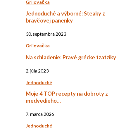
Grilovačka
Jednoduché a výborné: Steaky z
bravčovej panenky
30. septembra 2023
Grilovačka
Na schladenie: Pravé grécke tzatziky
2. júla 2023
Jednoduché
Moje 4 TOP recepty na dobroty z
medvedieho…
7. marca 2026
Jednoduché