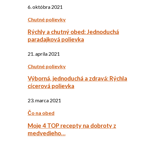
6. októbra 2021
Chutné polievky
Rýchly a chutný obed: Jednoduchá
paradajková polievka
21. apríla 2021
Chutné polievky
Výborná, jednoduchá a zdravá: Rýchla
cícerová polievka
23. marca 2021
Čo na obed
Moje 4 TOP recepty na dobroty z
medvedieho…