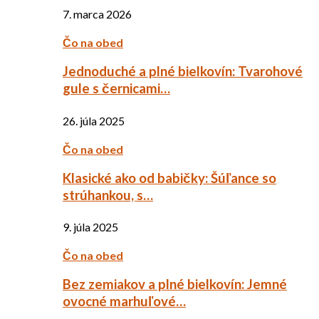
7. marca 2026
Čo na obed
Jednoduché a plné bielkovín: Tvarohové
gule s černicami…
26. júla 2025
Čo na obed
Klasické ako od babičky: Šúľance so
strúhankou, s…
9. júla 2025
Čo na obed
Bez zemiakov a plné bielkovín: Jemné
ovocné marhuľové…