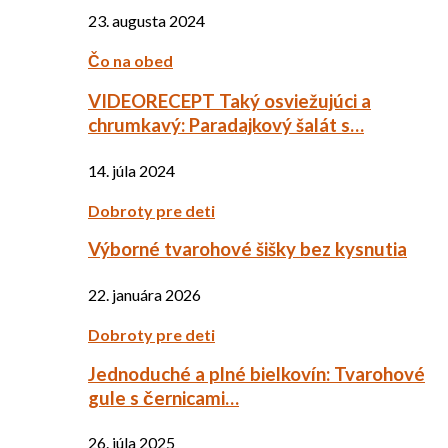
23. augusta 2024
Čo na obed
VIDEORECEPT Taký osviežujúci a
chrumkavý: Paradajkový šalát s…
14. júla 2024
Dobroty pre deti
Výborné tvarohové šišky bez kysnutia
22. januára 2026
Dobroty pre deti
Jednoduché a plné bielkovín: Tvarohové
gule s černicami…
26. júla 2025