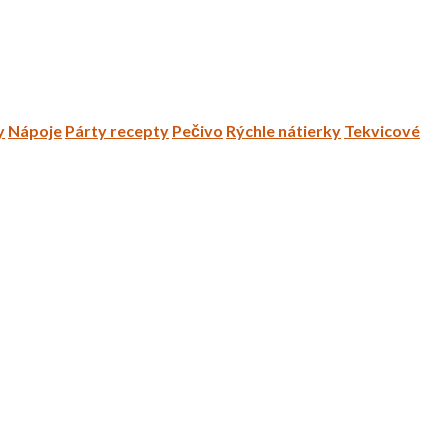
y
Nápoje
Párty recepty
Pečivo
Rýchle nátierky
Tekvicové