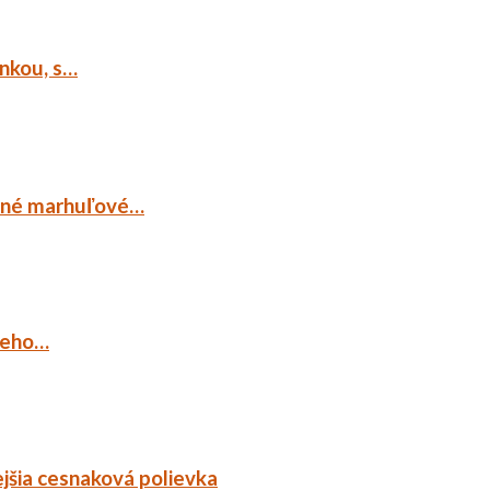
ankou, s…
ocné marhuľové…
ieho…
jšia cesnaková polievka