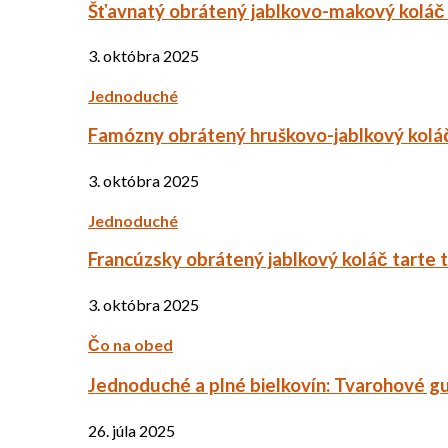
Šťavnatý obrátený jablkovo-makový koláč
3. októbra 2025
Jednoduché
Famózny obrátený hruškovo-jablkový kolá
3. októbra 2025
Jednoduché
Francúzsky obrátený jablkový koláč tarte 
3. októbra 2025
Čo na obed
Jednoduché a plné bielkovín: Tvarohové g
26. júla 2025