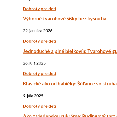
Dobroty pre deti
Výborné tvarohové šišky bez kysnutia
22. januára 2026
Dobroty pre deti
Jednoduché a plné bielkovín: Tvarohové g
26. júla 2025
Dobroty pre deti
Klasické ako od babičky: Šúľance so strúh
9. júla 2025
Dobroty pre deti
Ako z viedenskej cukrárne: Pudingový tart