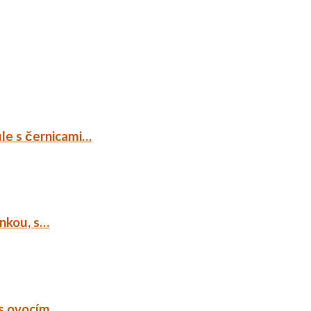
ule s černicami…
ankou, s…
 s ovocím