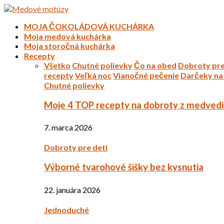
MOJA ČOKOLÁDOVÁ KUCHÁRKA
Moja medová kuchárka
Moja storočná kuchárka
Recepty
Všetko
Chutné polievky
Čo na obed
Dobroty pre
recepty
Veľká noc
Vianočné pečenie
Darčeky na 
Chutné polievky
Moje 4 TOP recepty na dobroty z medved
7. marca 2026
Dobroty pre deti
Výborné tvarohové šišky bez kysnutia
22. januára 2026
Jednoduché