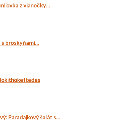
emľovka z vianočky…
p s broskyňami…
lokithokeftedes
ý: Paradajkový šalát s…