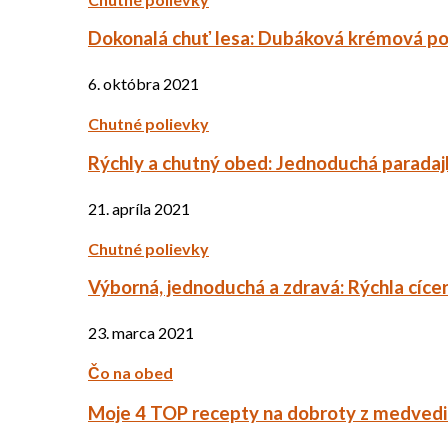
Dokonalá chuť lesa: Dubáková krémová po
6. októbra 2021
Chutné polievky
Rýchly a chutný obed: Jednoduchá paradaj
21. apríla 2021
Chutné polievky
Výborná, jednoduchá a zdravá: Rýchla cíce
23. marca 2021
Čo na obed
Moje 4 TOP recepty na dobroty z medved