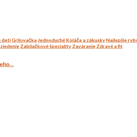
 deti
Grilovačka
Jednoduché
Koláče a zákusky
Najlepšie ryb
zjedenie
Zabíjačkové špeciality
Zaváranie
Zdravé a fit
ieho…