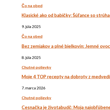
Čo na obed
Klasické ako od babičky: Šúľance so strúh
9. júla 2025
Čo na obed
Bez zemiakov a plné bielkovín: Jemné ov
8. júla 2025
Chutné polievky
Moje 4 TOP recepty na dobroty z medved
7. marca 2026
Chutné polievky
Cesnačka je životabudč: Moja najobľúbene