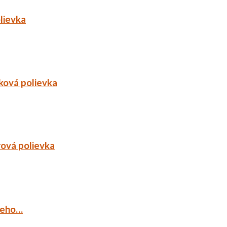
lievka
ková polievka
rová polievka
ieho…