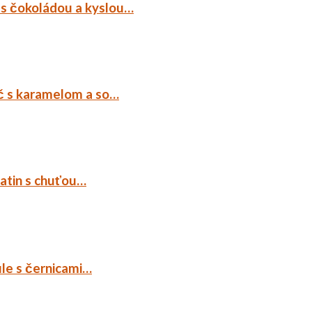
 s čokoládou a kyslou…
č s karamelom a so…
tatin s chuťou…
ule s černicami…