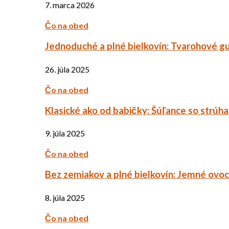
7. marca 2026
Čo na obed
Jednoduché a plné bielkovín: Tvarohové g
26. júla 2025
Čo na obed
Klasické ako od babičky: Šúľance so strúh
9. júla 2025
Čo na obed
Bez zemiakov a plné bielkovín: Jemné ov
8. júla 2025
Čo na obed