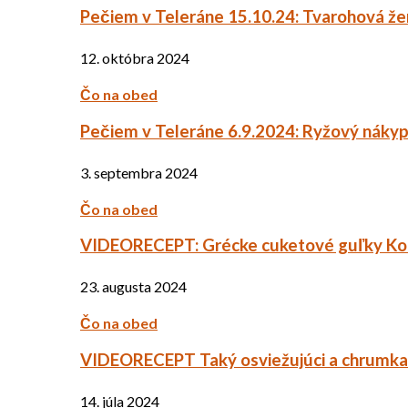
Pečiem v Teleráne 15.10.24: Tvarohová ž
12. októbra 2024
Čo na obed
Pečiem v Teleráne 6.9.2024: Ryžový náky
3. septembra 2024
Čo na obed
VIDEORECEPT: Grécke cuketové guľky Ko
23. augusta 2024
Čo na obed
VIDEORECEPT Taký osviežujúci a chrumkav
14. júla 2024