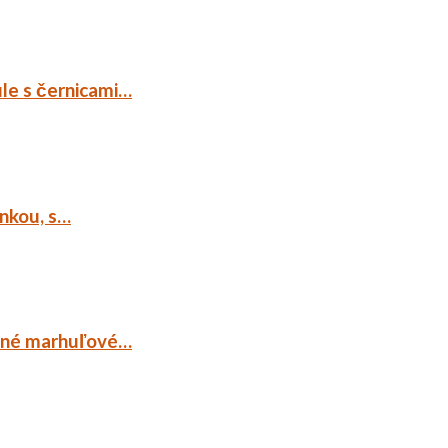
ule s černicami…
ankou, s…
ocné marhuľové…