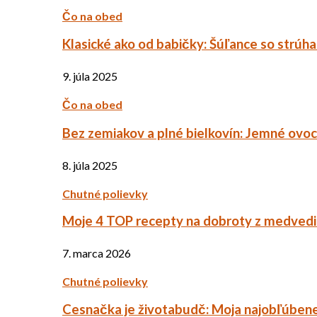
Čo na obed
Klasické ako od babičky: Šúľance so strúh
9. júla 2025
Čo na obed
Bez zemiakov a plné bielkovín: Jemné ov
8. júla 2025
Chutné polievky
Moje 4 TOP recepty na dobroty z medved
7. marca 2026
Chutné polievky
Cesnačka je životabudč: Moja najobľúbene