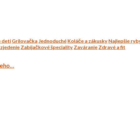
 deti
Grilovačka
Jednoduché
Koláče a zákusky
Najlepšie ryb
zjedenie
Zabíjačkové špeciality
Zaváranie
Zdravé a fit
ieho…