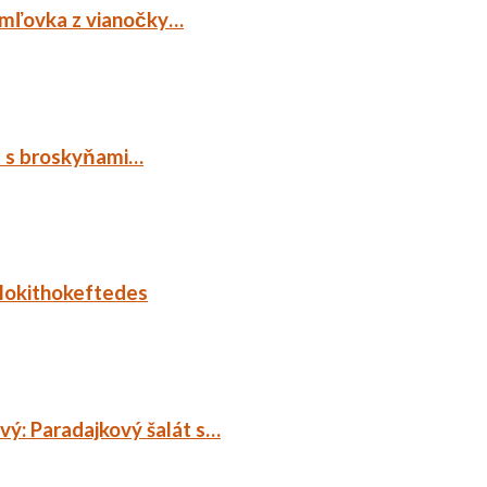
emľovka z vianočky…
p s broskyňami…
lokithokeftedes
ý: Paradajkový šalát s…