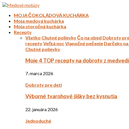
MOJA ČOKOLÁDOVÁ KUCHÁRKA
Moja medová kuchárka
Moja storočná kuchárka
Recepty
Všetko
Chutné polievky
Čo na obed
Dobroty pre
recepty
Veľká noc
Vianočné pečenie
Darčeky na 
Chutné polievky
Moje 4 TOP recepty na dobroty z medved
7. marca 2026
Dobroty pre deti
Výborné tvarohové šišky bez kysnutia
22. januára 2026
Jednoduché