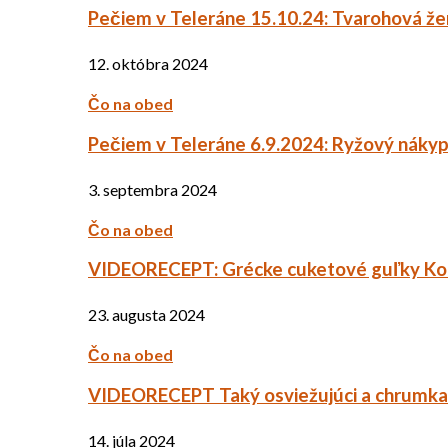
Pečiem v Teleráne 15.10.24: Tvarohová ž
12. októbra 2024
Čo na obed
Pečiem v Teleráne 6.9.2024: Ryžový náky
3. septembra 2024
Čo na obed
VIDEORECEPT: Grécke cuketové guľky Ko
23. augusta 2024
Čo na obed
VIDEORECEPT Taký osviežujúci a chrumkav
14. júla 2024