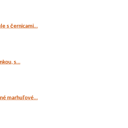
ule s černicami…
ankou, s…
ocné marhuľové…