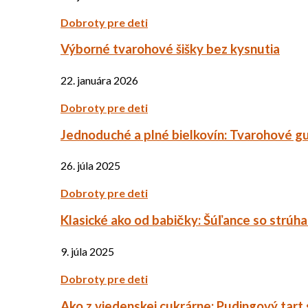
Dobroty pre deti
Výborné tvarohové šišky bez kysnutia
22. januára 2026
Dobroty pre deti
Jednoduché a plné bielkovín: Tvarohové g
26. júla 2025
Dobroty pre deti
Klasické ako od babičky: Šúľance so strúh
9. júla 2025
Dobroty pre deti
Ako z viedenskej cukrárne: Pudingový tart