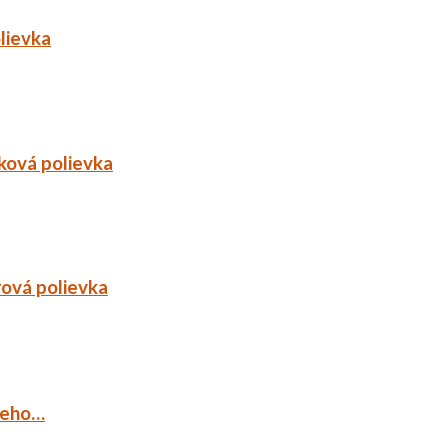
lievka
ková polievka
rová polievka
ieho…