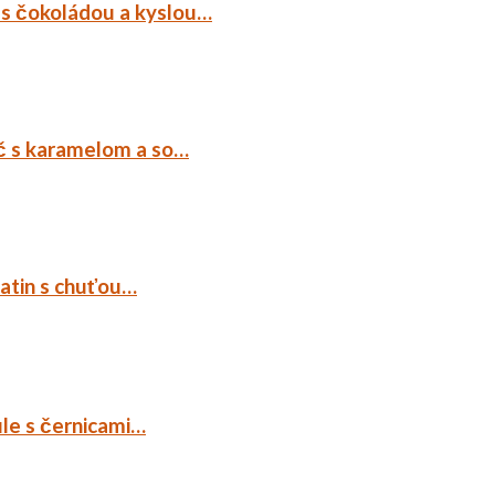
 s čokoládou a kyslou…
č s karamelom a so…
tatin s chuťou…
ule s černicami…