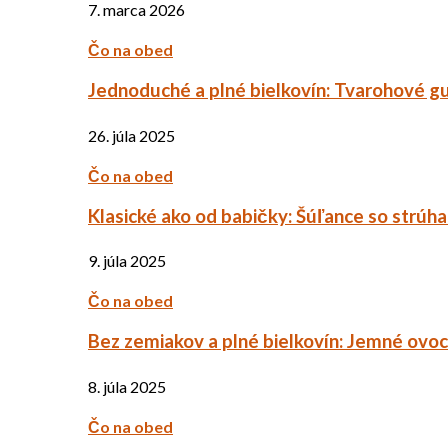
7. marca 2026
Čo na obed
Jednoduché a plné bielkovín: Tvarohové g
26. júla 2025
Čo na obed
Klasické ako od babičky: Šúľance so strúh
9. júla 2025
Čo na obed
Bez zemiakov a plné bielkovín: Jemné ov
8. júla 2025
Čo na obed