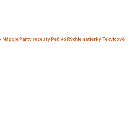
y
Nápoje
Párty recepty
Pečivo
Rýchle nátierky
Tekvicové