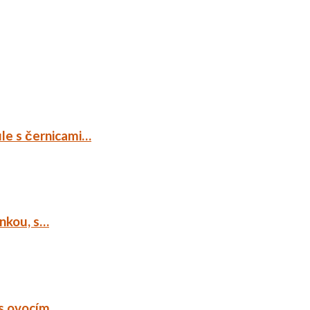
ule s černicami…
ankou, s…
 s ovocím