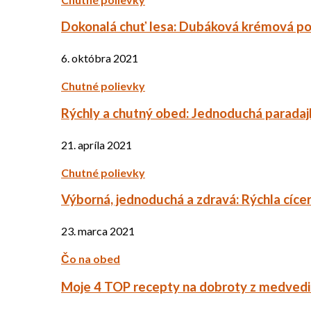
Dokonalá chuť lesa: Dubáková krémová po
6. októbra 2021
Chutné polievky
Rýchly a chutný obed: Jednoduchá paradaj
21. apríla 2021
Chutné polievky
Výborná, jednoduchá a zdravá: Rýchla cíce
23. marca 2021
Čo na obed
Moje 4 TOP recepty na dobroty z medved