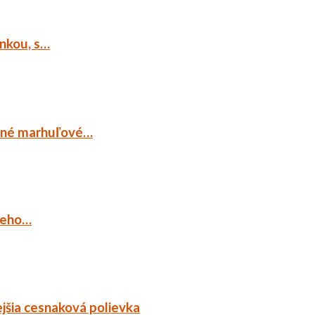
ankou, s…
ocné marhuľové…
ieho…
jšia cesnaková polievka