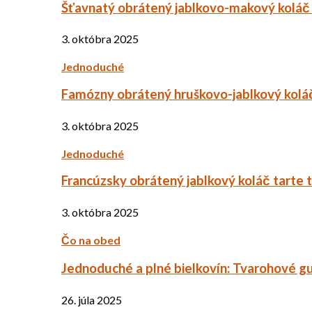
Šťavnatý obrátený jablkovo-makový koláč
3. októbra 2025
Jednoduché
Famózny obrátený hruškovo-jablkový kolá
3. októbra 2025
Jednoduché
Francúzsky obrátený jablkový koláč tarte 
3. októbra 2025
Čo na obed
Jednoduché a plné bielkovín: Tvarohové g
26. júla 2025