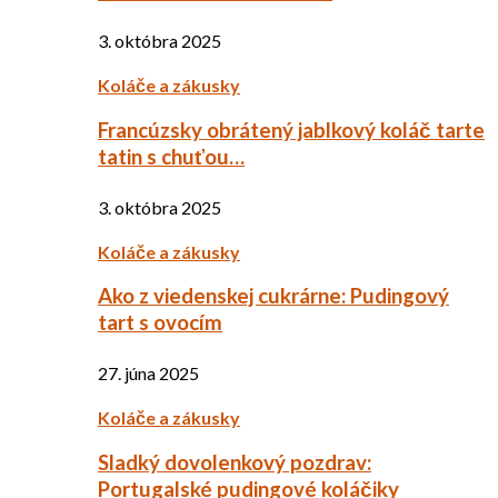
3. októbra 2025
Koláče a zákusky
Francúzsky obrátený jablkový koláč tarte
tatin s chuťou…
3. októbra 2025
Koláče a zákusky
Ako z viedenskej cukrárne: Pudingový
tart s ovocím
27. júna 2025
Koláče a zákusky
Sladký dovolenkový pozdrav:
Portugalské pudingové koláčiky