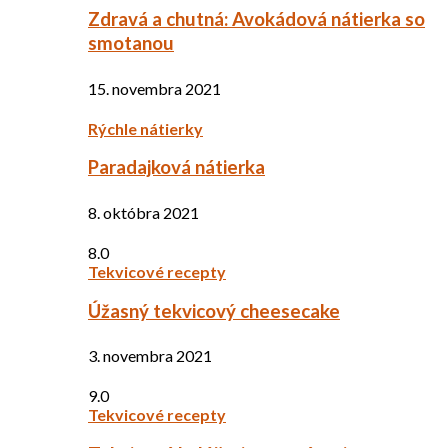
Zdravá a chutná: Avokádová nátierka so
smotanou
15. novembra 2021
Rýchle nátierky
Paradajková nátierka
8. októbra 2021
8.0
Tekvicové recepty
Úžasný tekvicový cheesecake
3. novembra 2021
9.0
Tekvicové recepty