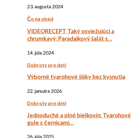
23. augusta 2024
Čo na obed
VIDEORECEPT Taký osviežujúci a
chrumkavý: Paradajkový šalát s…
14. júla 2024
Dobroty pre deti
Výborné tvarohové šišky bez kysnutia
22. januára 2026
Dobroty pre deti
Jednoduché a plné bielkovín: Tvarohové
gule s černicami…
26. júla 2025