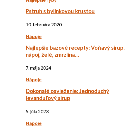
Pstruh s bylinkovou krustou
10. februára 2020
Nápoje
Najlepšie bazové recepty: Voňavý sirup,
nápoj, želé, zmrzlina…
7. mája 2024
Nápoje
Dokonalé osvieženie: Jednoduchý
levanduľový sirup
5. júla 2023
Nápoje