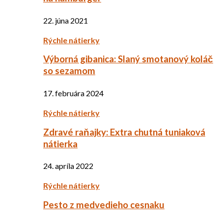
22. júna 2021
Rýchle nátierky
Výborná gibanica: Slaný smotanový koláč
so sezamom
17. februára 2024
Rýchle nátierky
Zdravé raňajky: Extra chutná tuniaková
nátierka
24. apríla 2022
Rýchle nátierky
Pesto z medvedieho cesnaku