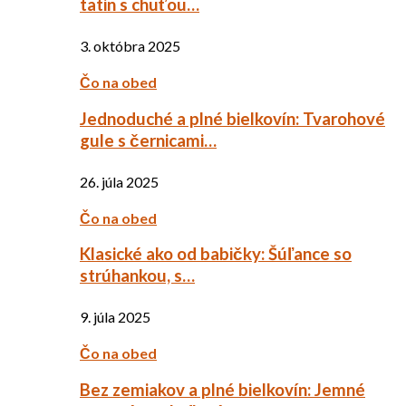
tatin s chuťou…
3. októbra 2025
Čo na obed
Jednoduché a plné bielkovín: Tvarohové
gule s černicami…
26. júla 2025
Čo na obed
Klasické ako od babičky: Šúľance so
strúhankou, s…
9. júla 2025
Čo na obed
Bez zemiakov a plné bielkovín: Jemné