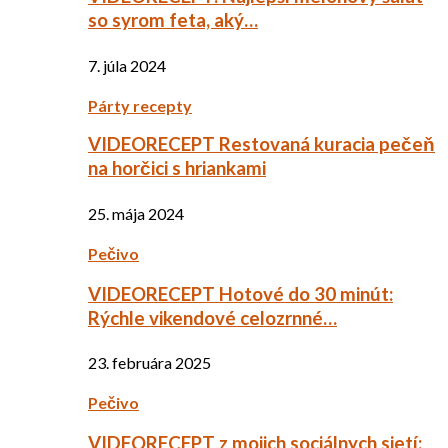
so syrom feta, aký…
7. júla 2024
Párty recepty
VIDEORECEPT Restovaná kuracia pečeň
na horčici s hriankami
25. mája 2024
Pečivo
VIDEORECEPT Hotové do 30 minút:
Rýchle vikendové celozrnné…
23. februára 2025
Pečivo
VIDEORECEPT z mojich sociálnych sietí: