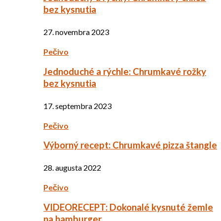
bez kysnutia
27. novembra 2023
Pečivo
Jednoduché a rýchle: Chrumkavé rožky
bez kysnutia
17. septembra 2023
Pečivo
Výborný recept: Chrumkavé pizza štangle
28. augusta 2022
Pečivo
VIDEORECEPT: Dokonalé kysnuté žemle
na hamburger