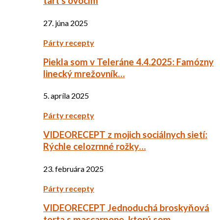
tart s ovocím
27. júna 2025
Párty recepty
Piekla som v Teleráne 4.4.2025: Famózny
linecký mrežovník…
5. apríla 2025
Párty recepty
VIDEORECEPT z mojich sociálnych sietí:
Rýchle celozrnné rožky…
23. februára 2025
Párty recepty
VIDEORECEPT Jednoduchá broskyňová
torta s mascarpone, ktorú som…