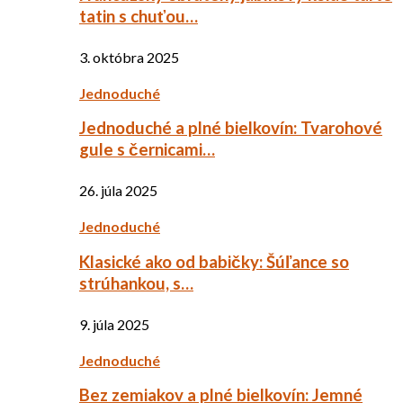
tatin s chuťou…
3. októbra 2025
Jednoduché
Jednoduché a plné bielkovín: Tvarohové
gule s černicami…
26. júla 2025
Jednoduché
Klasické ako od babičky: Šúľance so
strúhankou, s…
9. júla 2025
Jednoduché
Bez zemiakov a plné bielkovín: Jemné