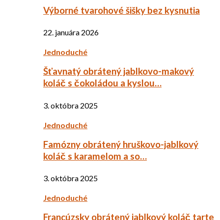
Výborné tvarohové šišky bez kysnutia
22. januára 2026
Jednoduché
Šťavnatý obrátený jablkovo-makový
koláč s čokoládou a kyslou…
3. októbra 2025
Jednoduché
Famózny obrátený hruškovo-jablkový
koláč s karamelom a so…
3. októbra 2025
Jednoduché
Francúzsky obrátený jablkový koláč tarte