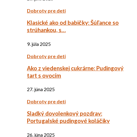
Dobroty pre deti
Klasické ako od babičky: Šúľance so
strúhankou, s…
9. júla 2025
Dobroty pre deti
Ako z viedenskej cukrárne: Pudingový
tart s ovocím
27. júna 2025
Dobroty pre deti
Sladký dovolenkový pozdrav:
Portugalské pudingové koláčiky
26. júna 2025