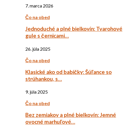
7. marca 2026
Čo na obed
Jednoduché a plné bielkovín: Tvarohové
gule s černicami…
26. júla 2025
Čo na obed
Klasické ako od babičky: Šúľance so
strúhankou, s…
9. júla 2025
Čo na obed
Bez zemiakov a plné bielkovín: Jemné
ovocné marhuľové…