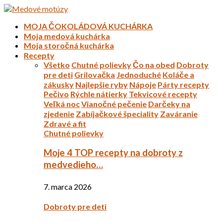
MOJA ČOKOLÁDOVÁ KUCHÁRKA
Moja medová kuchárka
Moja storočná kuchárka
Recepty
Všetko
Chutné polievky
Čo na obed
Dobroty
pre deti
Grilovačka
Jednoduché
Koláče a
zákusky
Najlepšie ryby
Nápoje
Párty recepty
Pečivo
Rýchle nátierky
Tekvicové recepty
Veľká noc
Vianočné pečenie
Darčeky na
zjedenie
Zabíjačkové špeciality
Zaváranie
Zdravé a fit
Chutné polievky
Moje 4 TOP recepty na dobroty z
medvedieho…
7. marca 2026
Dobroty pre deti