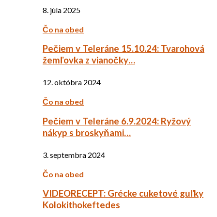
8. júla 2025
Čo na obed
Pečiem v Teleráne 15.10.24: Tvarohová
žemľovka z vianočky…
12. októbra 2024
Čo na obed
Pečiem v Teleráne 6.9.2024: Ryžový
nákyp s broskyňami…
3. septembra 2024
Čo na obed
VIDEORECEPT: Grécke cuketové guľky
Kolokithokeftedes