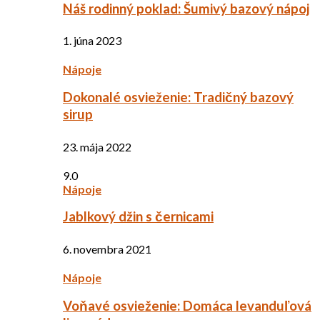
Náš rodinný poklad: Šumivý bazový nápoj
1. júna 2023
Nápoje
Dokonalé osvieženie: Tradičný bazový
sirup
23. mája 2022
9.0
Nápoje
Jablkový džin s černicami
6. novembra 2021
Nápoje
Voňavé osvieženie: Domáca levanduľová