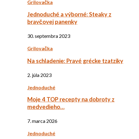
Grilovačka
Jednoduché a výborné: Steaky z
bravčovej panenky
30. septembra 2023
Grilovačka
Na schladenie: Pravé grécke tzatziky
2. júla 2023
Jednoduché
Moje 4 TOP recepty na dobroty z
medvedieho…
7. marca 2026
Jednoduché