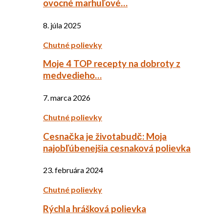
ovocné marhuľové…
8. júla 2025
Chutné polievky
Moje 4 TOP recepty na dobroty z
medvedieho…
7. marca 2026
Chutné polievky
Cesnačka je životabudč: Moja
najobľúbenejšia cesnaková polievka
23. februára 2024
Chutné polievky
Rýchla hrášková polievka