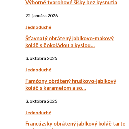
Výborné tvarohové šišky bez kysnutia
22. januára 2026
Jednoduché
Šťavnatý obrátený jablkovo-makový
koláč s čokoládou a kyslou…
3. októbra 2025
Jednoduché
Famózny obrátený hruškovo-jablkový
koláč s karamelom a so…
3. októbra 2025
Jednoduché
Francúzsky obrátený jablkový koláč tarte