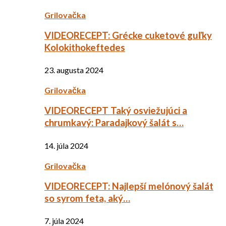
Grilovačka
VIDEORECEPT: Grécke cuketové guľky
Kolokithokeftedes
23. augusta 2024
Grilovačka
VIDEORECEPT Taký osviežujúci a
chrumkavý: Paradajkový šalát s…
14. júla 2024
Grilovačka
VIDEORECEPT: Najlepší melónový šalát
so syrom feta, aký…
7. júla 2024