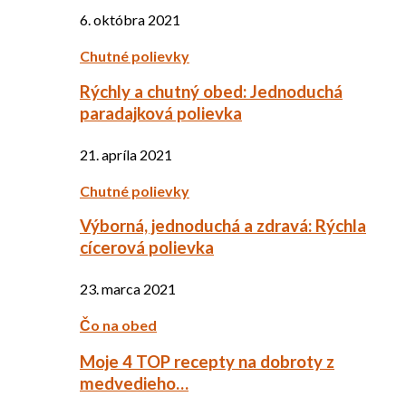
6. októbra 2021
Chutné polievky
Rýchly a chutný obed: Jednoduchá
paradajková polievka
21. apríla 2021
Chutné polievky
Výborná, jednoduchá a zdravá: Rýchla
cícerová polievka
23. marca 2021
Čo na obed
Moje 4 TOP recepty na dobroty z
medvedieho…