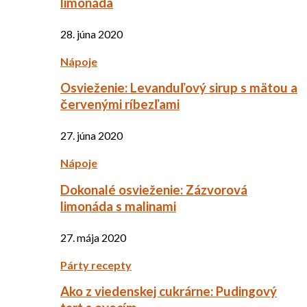
limonáda
28. júna 2020
Nápoje
Osvieženie: Levanduľový sirup s mätou a
červenými ríbezľami
27. júna 2020
Nápoje
Dokonalé osvieženie: Zázvorová
limonáda s malinami
27. mája 2020
Párty recepty
Ako z viedenskej cukrárne: Pudingový