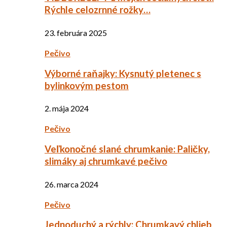
Rýchle celozrnné rožky…
23. februára 2025
Pečivo
Výborné raňajky: Kysnutý pletenec s
bylinkovým pestom
2. mája 2024
Pečivo
Veľkonočné slané chrumkanie: Paličky,
slimáky aj chrumkavé pečivo
26. marca 2024
Pečivo
Jednoduchý a rýchly: Chrumkavý chlieb