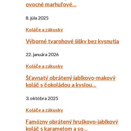
ovocné marhuľové…
8. júla 2025
Koláče a zákusky
Výborné tvarohové šišky bez kysnutia
22. januára 2026
Koláče a zákusky
Šťavnatý obrátený jablkovo-makový
koláč s čokoládou a kyslou…
3. októbra 2025
Koláče a zákusky
Famózny obrátený hruškovo-jablkový
koláč s karamelom a so…