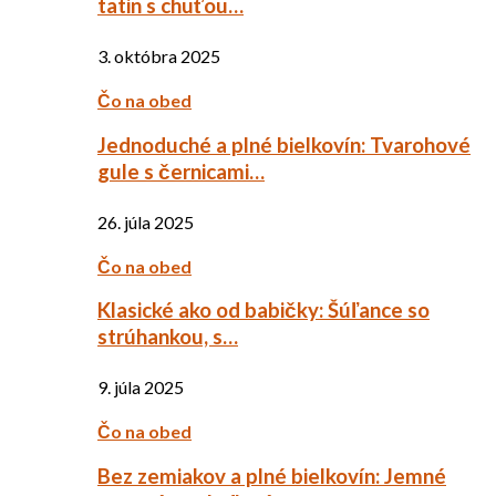
tatin s chuťou…
3. októbra 2025
Čo na obed
Jednoduché a plné bielkovín: Tvarohové
gule s černicami…
26. júla 2025
Čo na obed
Klasické ako od babičky: Šúľance so
strúhankou, s…
9. júla 2025
Čo na obed
Bez zemiakov a plné bielkovín: Jemné