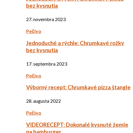
bez kysnutia
27. novembra 2023
Pečivo
Jednoduché a rýchle: Chrumkavé rožky
bez kysnutia
17. septembra 2023
Pečivo
Výborný recept: Chrumkavé pizza štangle
28. augusta 2022
Pečivo
VIDEORECEPT: Dokonalé kysnuté žemle
na hamburger