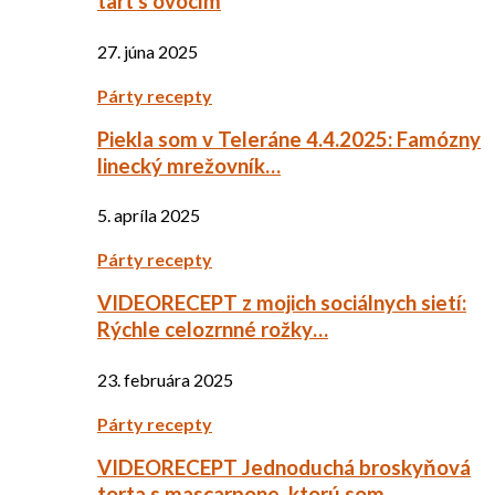
tart s ovocím
27. júna 2025
Párty recepty
Piekla som v Teleráne 4.4.2025: Famózny
linecký mrežovník…
5. apríla 2025
Párty recepty
VIDEORECEPT z mojich sociálnych sietí:
Rýchle celozrnné rožky…
23. februára 2025
Párty recepty
VIDEORECEPT Jednoduchá broskyňová
torta s mascarpone, ktorú som…