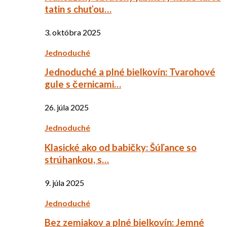
tatin s chuťou…
3. októbra 2025
Jednoduché
Jednoduché a plné bielkovín: Tvarohové
gule s černicami…
26. júla 2025
Jednoduché
Klasické ako od babičky: Šúľance so
strúhankou, s…
9. júla 2025
Jednoduché
Bez zemiakov a plné bielkovín: Jemné