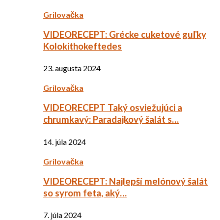
Grilovačka
VIDEORECEPT: Grécke cuketové guľky
Kolokithokeftedes
23. augusta 2024
Grilovačka
VIDEORECEPT Taký osviežujúci a
chrumkavý: Paradajkový šalát s…
14. júla 2024
Grilovačka
VIDEORECEPT: Najlepší melónový šalát
so syrom feta, aký…
7. júla 2024