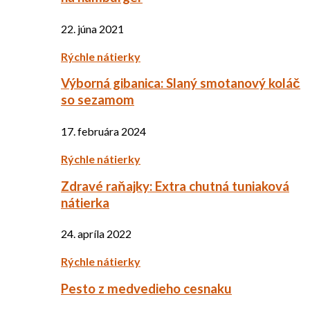
22. júna 2021
Rýchle nátierky
Výborná gibanica: Slaný smotanový koláč
so sezamom
17. februára 2024
Rýchle nátierky
Zdravé raňajky: Extra chutná tuniaková
nátierka
24. apríla 2022
Rýchle nátierky
Pesto z medvedieho cesnaku