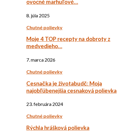
ovocné marhuľové…
8. júla 2025
Chutné polievky
Moje 4 TOP recepty na dobroty z
medvedieho…
7. marca 2026
Chutné polievky
Cesnačka je životabudč: Moja
najobľúbenejšia cesnaková polievka
23. februára 2024
Chutné polievky
Rýchla hrášková polievka