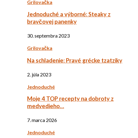
Grilovačka
Jednoduché a výborné: Steaky z
bravčovej panenky
30. septembra 2023
Grilovačka
Na schladenie: Pravé grécke tzatziky
2. júla 2023
Jednoduché
Moje 4 TOP recepty na dobroty z
medvedieho…
7. marca 2026
Jednoduché