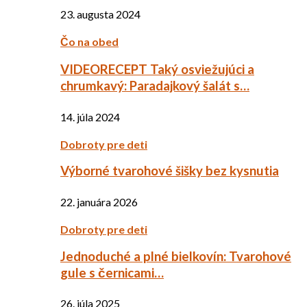
23. augusta 2024
Čo na obed
VIDEORECEPT Taký osviežujúci a
chrumkavý: Paradajkový šalát s…
14. júla 2024
Dobroty pre deti
Výborné tvarohové šišky bez kysnutia
22. januára 2026
Dobroty pre deti
Jednoduché a plné bielkovín: Tvarohové
gule s černicami…
26. júla 2025