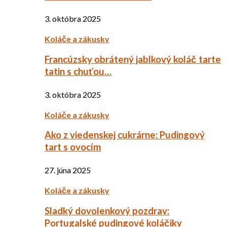
3. októbra 2025
Koláče a zákusky
Francúzsky obrátený jablkový koláč tarte
tatin s chuťou…
3. októbra 2025
Koláče a zákusky
Ako z viedenskej cukrárne: Pudingový
tart s ovocím
27. júna 2025
Koláče a zákusky
Sladký dovolenkový pozdrav:
Portugalské pudingové koláčiky