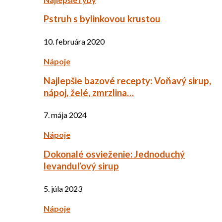
Pstruh s bylinkovou krustou
10. februára 2020
Nápoje
Najlepšie bazové recepty: Voňavý sirup,
nápoj, želé, zmrzlina…
7. mája 2024
Nápoje
Dokonalé osvieženie: Jednoduchý
levanduľový sirup
5. júla 2023
Nápoje