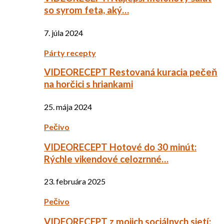
so syrom feta, aký…
7. júla 2024
Párty recepty
VIDEORECEPT Restovaná kuracia pečeň
na horčici s hriankami
25. mája 2024
Pečivo
VIDEORECEPT Hotové do 30 minút:
Rýchle vikendové celozrnné…
23. februára 2025
Pečivo
VIDEORECEPT z mojich sociálnych sietí: