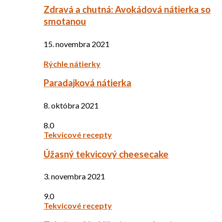
Zdravá a chutná: Avokádová nátierka so
smotanou
15. novembra 2021
Rýchle nátierky
Paradajková nátierka
8. októbra 2021
8.0
Tekvicové recepty
Úžasný tekvicový cheesecake
3. novembra 2021
9.0
Tekvicové recepty