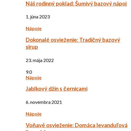
Náš rodinný poklad: Šumivý bazový nápoj
1. júna 2023
Nápoje
Dokonalé osvieženie: Tradičný bazový
sirup
23. mája 2022
9.0
Nápoje
Jablkový džin s černicami
6. novembra 2021
Nápoje
Voňavé osvieženie: Domáca levanduľová