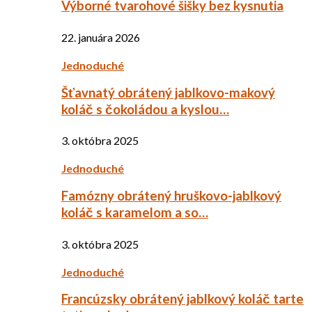
Výborné tvarohové šišky bez kysnutia
22. januára 2026
Jednoduché
Šťavnatý obrátený jablkovo-makový
koláč s čokoládou a kyslou…
3. októbra 2025
Jednoduché
Famózny obrátený hruškovo-jablkový
koláč s karamelom a so…
3. októbra 2025
Jednoduché
Francúzsky obrátený jablkový koláč tarte