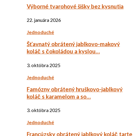
Výborné tvarohové šišky bez kysnutia
22. januára 2026
Jednoduché
Šťavnatý obrátený jablkovo-makový
koláč s čokoládou a kyslou…
3. októbra 2025
Jednoduché
Famózny obrátený hruškovo-jablkový
koláč s karamelom a so…
3. októbra 2025
Jednoduché
Francúzsky obrátený jablkový koláč tarte