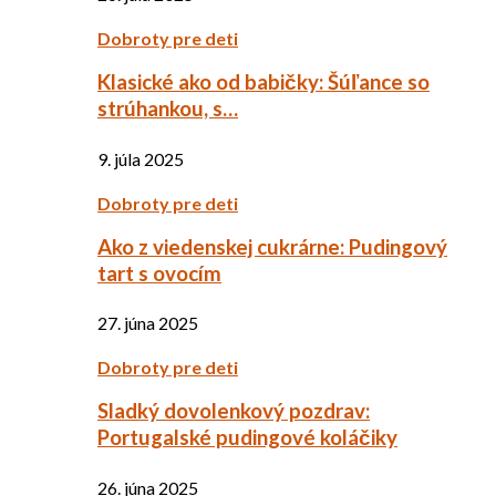
Dobroty pre deti
Klasické ako od babičky: Šúľance so
strúhankou, s…
9. júla 2025
Dobroty pre deti
Ako z viedenskej cukrárne: Pudingový
tart s ovocím
27. júna 2025
Dobroty pre deti
Sladký dovolenkový pozdrav:
Portugalské pudingové koláčiky
26. júna 2025