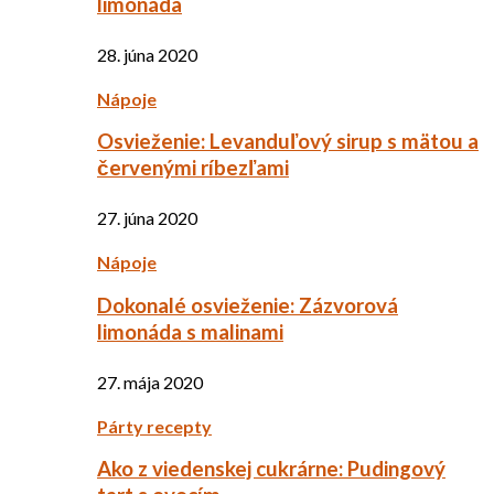
limonáda
28. júna 2020
Nápoje
Osvieženie: Levanduľový sirup s mätou a
červenými ríbezľami
27. júna 2020
Nápoje
Dokonalé osvieženie: Zázvorová
limonáda s malinami
27. mája 2020
Párty recepty
Ako z viedenskej cukrárne: Pudingový