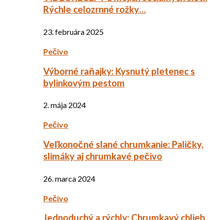
Rýchle celozrnné rožky…
23. februára 2025
Pečivo
Výborné raňajky: Kysnutý pletenec s
bylinkovým pestom
2. mája 2024
Pečivo
Veľkonočné slané chrumkanie: Paličky,
slimáky aj chrumkavé pečivo
26. marca 2024
Pečivo
Jednoduchý a rýchly: Chrumkavý chlieb