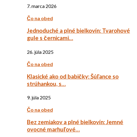
7. marca 2026
Čo na obed
Jednoduché a plné bielkovín: Tvarohové
gule s černicami…
26. júla 2025
Čo na obed
Klasické ako od babičky: Šúľance so
strúhankou, s…
9. júla 2025
Čo na obed
Bez zemiakov a plné bielkovín: Jemné
ovocné marhuľové…