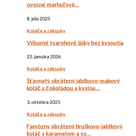
ovocné marhuľové…
8. júla 2025
Koláče a zákusky
Výborné tvarohové šišky bez kysnutia
22. januára 2026
Koláče a zákusky
Šťavnatý obrátený jablkovo-makový
koláč s čokoládou a kyslou…
3. októbra 2025
Koláče a zákusky
Famózny obrátený hruškovo-jablkový
koláč s karamelom a so…