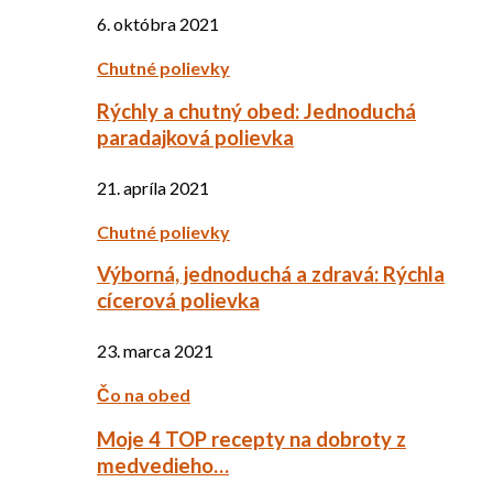
6. októbra 2021
Chutné polievky
Rýchly a chutný obed: Jednoduchá
paradajková polievka
21. apríla 2021
Chutné polievky
Výborná, jednoduchá a zdravá: Rýchla
cícerová polievka
23. marca 2021
Čo na obed
Moje 4 TOP recepty na dobroty z
medvedieho…