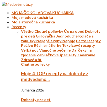
MOJA ČOKOLÁDOVÁ KUCHÁRKA
Moja medová kuchárka
Moja storočná kuchárka
Recepty
Všetko
Chutné polievky
Čo na obed
Dobroty
pre deti
Grilovačka
Jednoduché
Koláče a
zákusky
Najlepšie ryby
Nápoje
Párty recepty
Pečivo
Rýchle nátierky
Tekvicové recepty
Veľká noc
Vianočné pečenie
Darčeky na
zjedenie
Zabíjačkové špeciality
Zaváranie
Zdravé a fit
Chutné polievky
Moje 4 TOP recepty na dobroty z
medvedieho…
7. marca 2026
Dobroty pre deti