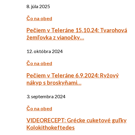
8. júla 2025
Čo na obed
Pečiem v Teleráne 15.10.24: Tvarohová
žemľovka z vianočky…
12. októbra 2024
Čo na obed
Pečiem v Teleráne 6.9.2024: Ryžový
nákyp s broskyňami…
3. septembra 2024
Čo na obed
VIDEORECEPT: Grécke cuketové guľky
Kolokithokeftedes