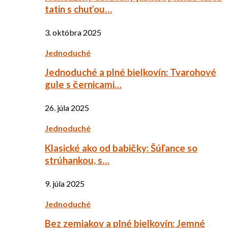
tatin s chuťou…
3. októbra 2025
Jednoduché
Jednoduché a plné bielkovín: Tvarohové
gule s černicami…
26. júla 2025
Jednoduché
Klasické ako od babičky: Šúľance so
strúhankou, s…
9. júla 2025
Jednoduché
Bez zemiakov a plné bielkovín: Jemné