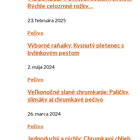
Rýchle celozrnné rožky…
23. februára 2025
Pečivo
Výborné raňajky: Kysnutý pletenec s
bylinkovým pestom
2. mája 2024
Pečivo
Veľkonočné slané chrumkanie: Paličky,
slimáky aj chrumkavé pečivo
26. marca 2024
Pečivo
Jednoduchý a rýchly: Chrumkavý chlieb