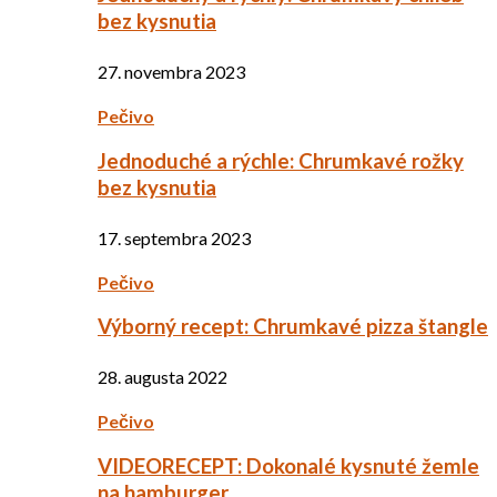
bez kysnutia
27. novembra 2023
Pečivo
Jednoduché a rýchle: Chrumkavé rožky
bez kysnutia
17. septembra 2023
Pečivo
Výborný recept: Chrumkavé pizza štangle
28. augusta 2022
Pečivo
VIDEORECEPT: Dokonalé kysnuté žemle
na hamburger