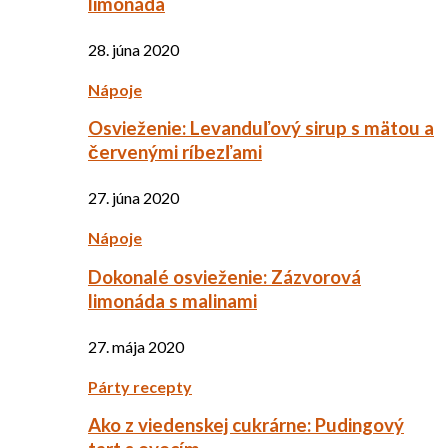
limonáda
28. júna 2020
Nápoje
Osvieženie: Levanduľový sirup s mätou a
červenými ríbezľami
27. júna 2020
Nápoje
Dokonalé osvieženie: Zázvorová
limonáda s malinami
27. mája 2020
Párty recepty
Ako z viedenskej cukrárne: Pudingový