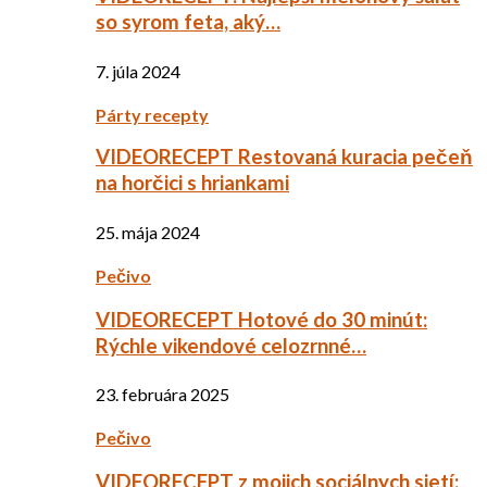
so syrom feta, aký…
7. júla 2024
Párty recepty
VIDEORECEPT Restovaná kuracia pečeň
na horčici s hriankami
25. mája 2024
Pečivo
VIDEORECEPT Hotové do 30 minút:
Rýchle vikendové celozrnné…
23. februára 2025
Pečivo
VIDEORECEPT z mojich sociálnych sietí: