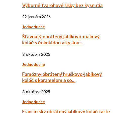
Výborné tvarohové šišky bez kysnutia
22. januára 2026
Jednoduché
Šťavnatý obrátený jablkovo-makový
koláč s čokoládou a kyslou…
3. októbra 2025
Jednoduché
Famózny obrátený hruškovo-jablkový
koláč s karamelom a so…
3. októbra 2025
Jednoduché
Francúzsky obrátený jablkový koláč tarte