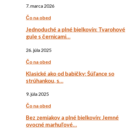
7. marca 2026
Čo na obed
Jednoduché a plné bielkovín: Tvarohové
gule s černicami…
26. júla 2025
Čo na obed
Klasické ako od babičky: Šúľance so
strúhankou, s…
9. júla 2025
Čo na obed
Bez zemiakov a plné bielkovín: Jemné
ovocné marhuľové…