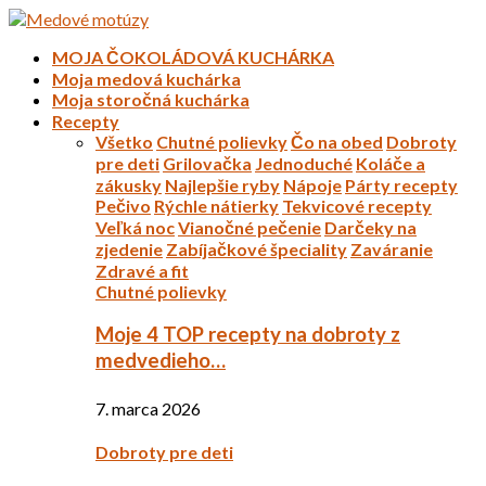
MOJA ČOKOLÁDOVÁ KUCHÁRKA
Moja medová kuchárka
Moja storočná kuchárka
Recepty
Všetko
Chutné polievky
Čo na obed
Dobroty
pre deti
Grilovačka
Jednoduché
Koláče a
zákusky
Najlepšie ryby
Nápoje
Párty recepty
Pečivo
Rýchle nátierky
Tekvicové recepty
Veľká noc
Vianočné pečenie
Darčeky na
zjedenie
Zabíjačkové špeciality
Zaváranie
Zdravé a fit
Chutné polievky
Moje 4 TOP recepty na dobroty z
medvedieho…
7. marca 2026
Dobroty pre deti