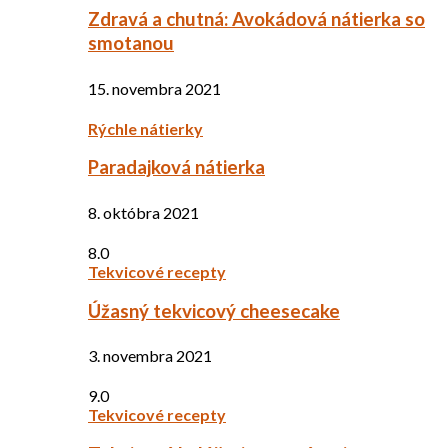
Zdravá a chutná: Avokádová nátierka so
smotanou
15. novembra 2021
Rýchle nátierky
Paradajková nátierka
8. októbra 2021
8.0
Tekvicové recepty
Úžasný tekvicový cheesecake
3. novembra 2021
9.0
Tekvicové recepty