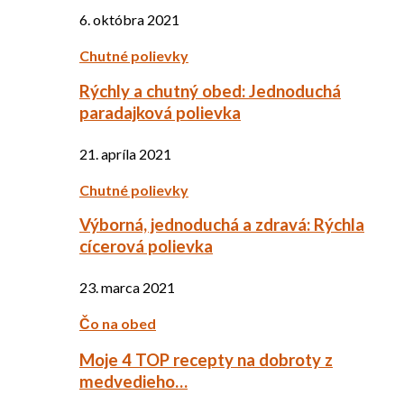
6. októbra 2021
Chutné polievky
Rýchly a chutný obed: Jednoduchá
paradajková polievka
21. apríla 2021
Chutné polievky
Výborná, jednoduchá a zdravá: Rýchla
cícerová polievka
23. marca 2021
Čo na obed
Moje 4 TOP recepty na dobroty z
medvedieho…