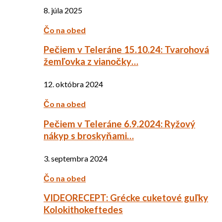
8. júla 2025
Čo na obed
Pečiem v Teleráne 15.10.24: Tvarohová
žemľovka z vianočky…
12. októbra 2024
Čo na obed
Pečiem v Teleráne 6.9.2024: Ryžový
nákyp s broskyňami…
3. septembra 2024
Čo na obed
VIDEORECEPT: Grécke cuketové guľky
Kolokithokeftedes