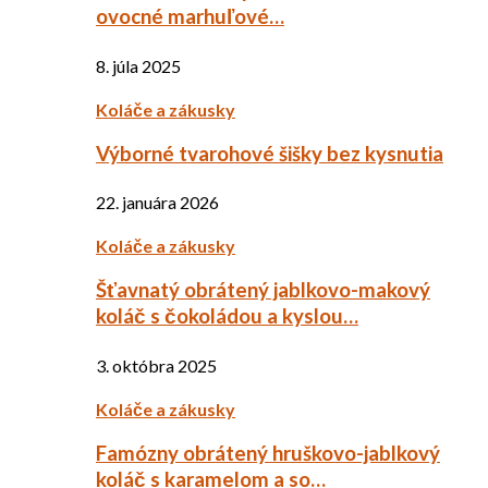
ovocné marhuľové…
8. júla 2025
Koláče a zákusky
Výborné tvarohové šišky bez kysnutia
22. januára 2026
Koláče a zákusky
Šťavnatý obrátený jablkovo-makový
koláč s čokoládou a kyslou…
3. októbra 2025
Koláče a zákusky
Famózny obrátený hruškovo-jablkový
koláč s karamelom a so…