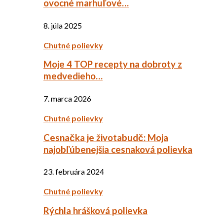
ovocné marhuľové…
8. júla 2025
Chutné polievky
Moje 4 TOP recepty na dobroty z
medvedieho…
7. marca 2026
Chutné polievky
Cesnačka je životabudč: Moja
najobľúbenejšia cesnaková polievka
23. februára 2024
Chutné polievky
Rýchla hrášková polievka