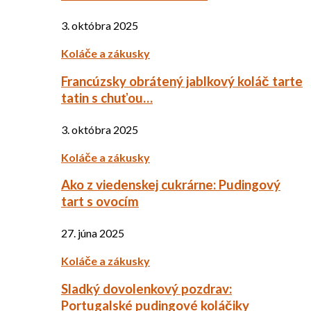
3. októbra 2025
Koláče a zákusky
Francúzsky obrátený jablkový koláč tarte
tatin s chuťou…
3. októbra 2025
Koláče a zákusky
Ako z viedenskej cukrárne: Pudingový
tart s ovocím
27. júna 2025
Koláče a zákusky
Sladký dovolenkový pozdrav:
Portugalské pudingové koláčiky