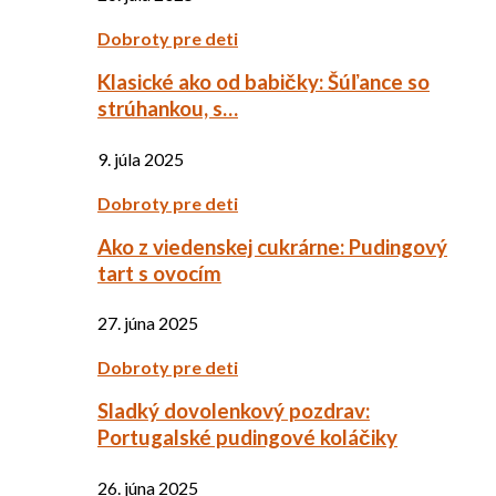
Dobroty pre deti
Klasické ako od babičky: Šúľance so
strúhankou, s…
9. júla 2025
Dobroty pre deti
Ako z viedenskej cukrárne: Pudingový
tart s ovocím
27. júna 2025
Dobroty pre deti
Sladký dovolenkový pozdrav:
Portugalské pudingové koláčiky
26. júna 2025