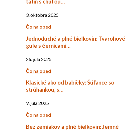
tatin s chuťou…
3. októbra 2025
Čo na obed
Jednoduché a plné bielkovín: Tvarohové
gule s černicami…
26. júla 2025
Čo na obed
Klasické ako od babičky: Šúľance so
strúhankou, s…
9. júla 2025
Čo na obed
Bez zemiakov a plné bielkovín: Jemné