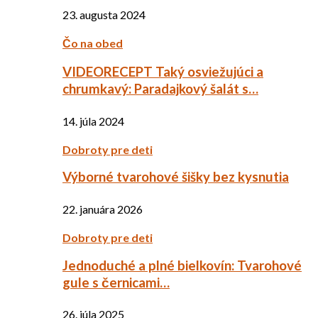
23. augusta 2024
Čo na obed
VIDEORECEPT Taký osviežujúci a
chrumkavý: Paradajkový šalát s…
14. júla 2024
Dobroty pre deti
Výborné tvarohové šišky bez kysnutia
22. januára 2026
Dobroty pre deti
Jednoduché a plné bielkovín: Tvarohové
gule s černicami…
26. júla 2025