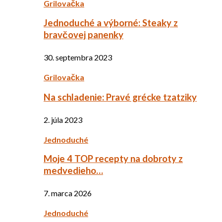
Grilovačka
Jednoduché a výborné: Steaky z
bravčovej panenky
30. septembra 2023
Grilovačka
Na schladenie: Pravé grécke tzatziky
2. júla 2023
Jednoduché
Moje 4 TOP recepty na dobroty z
medvedieho…
7. marca 2026
Jednoduché