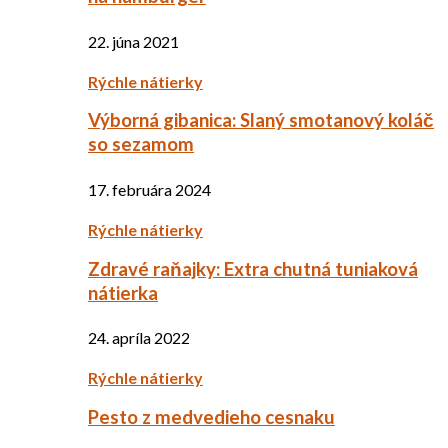
22. júna 2021
Rýchle nátierky
Výborná gibanica: Slaný smotanový koláč
so sezamom
17. februára 2024
Rýchle nátierky
Zdravé raňajky: Extra chutná tuniaková
nátierka
24. apríla 2022
Rýchle nátierky
Pesto z medvedieho cesnaku