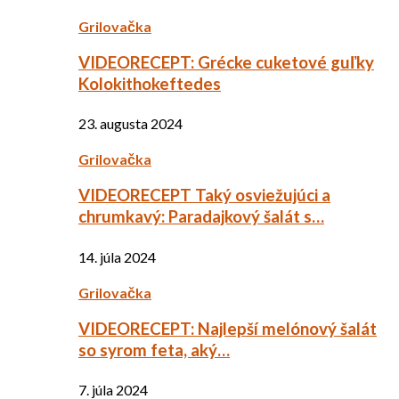
Grilovačka
VIDEORECEPT: Grécke cuketové guľky
Kolokithokeftedes
23. augusta 2024
Grilovačka
VIDEORECEPT Taký osviežujúci a
chrumkavý: Paradajkový šalát s…
14. júla 2024
Grilovačka
VIDEORECEPT: Najlepší melónový šalát
so syrom feta, aký…
7. júla 2024