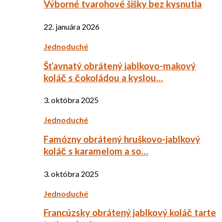
Výborné tvarohové šišky bez kysnutia
22. januára 2026
Jednoduché
Šťavnatý obrátený jablkovo-makový
koláč s čokoládou a kyslou…
3. októbra 2025
Jednoduché
Famózny obrátený hruškovo-jablkový
koláč s karamelom a so…
3. októbra 2025
Jednoduché
Francúzsky obrátený jablkový koláč tarte