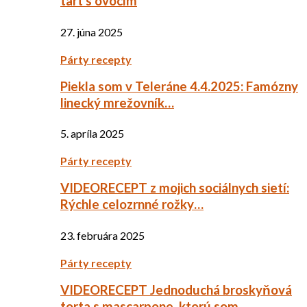
tart s ovocím
27. júna 2025
Párty recepty
Piekla som v Teleráne 4.4.2025: Famózny
linecký mrežovník…
5. apríla 2025
Párty recepty
VIDEORECEPT z mojich sociálnych sietí:
Rýchle celozrnné rožky…
23. februára 2025
Párty recepty
VIDEORECEPT Jednoduchá broskyňová
torta s mascarpone, ktorú som…