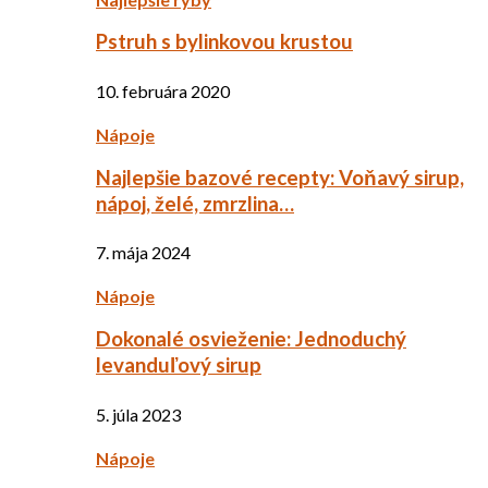
Pstruh s bylinkovou krustou
10. februára 2020
Nápoje
Najlepšie bazové recepty: Voňavý sirup,
nápoj, želé, zmrzlina…
7. mája 2024
Nápoje
Dokonalé osvieženie: Jednoduchý
levanduľový sirup
5. júla 2023
Nápoje