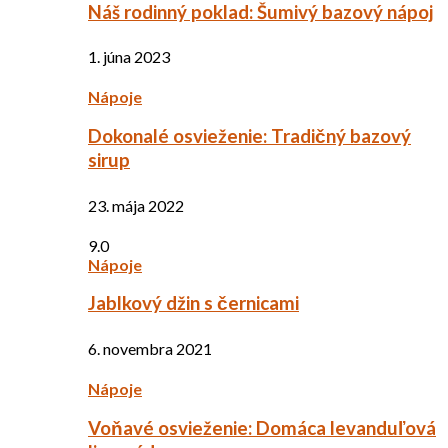
Náš rodinný poklad: Šumivý bazový nápoj
1. júna 2023
Nápoje
Dokonalé osvieženie: Tradičný bazový
sirup
23. mája 2022
9.0
Nápoje
Jablkový džin s černicami
6. novembra 2021
Nápoje
Voňavé osvieženie: Domáca levanduľová