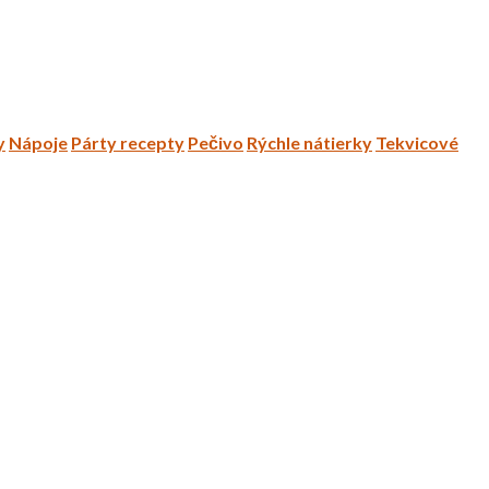
y
Nápoje
Párty recepty
Pečivo
Rýchle nátierky
Tekvicové