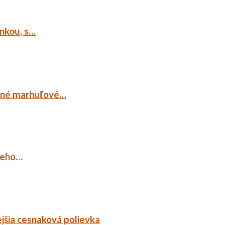
ankou, s…
ocné marhuľové…
ieho…
jšia cesnaková polievka