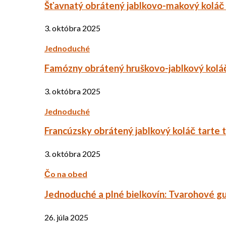
Šťavnatý obrátený jablkovo-makový koláč
3. októbra 2025
Jednoduché
Famózny obrátený hruškovo-jablkový kolá
3. októbra 2025
Jednoduché
Francúzsky obrátený jablkový koláč tarte 
3. októbra 2025
Čo na obed
Jednoduché a plné bielkovín: Tvarohové g
26. júla 2025