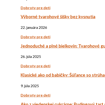
Dobroty pre deti
Výborné tvarohové šišky bez kysnutia
22. januára 2026
Dobroty pre deti
Jednoduché a plné bielkovín: Tvarohové g
26. júla 2025
Dobroty pre deti
Klasické ako od babičky: Šúľance so strúh
9. júla 2025
Dobroty pre deti
Ako z viedenskej cukrárne: Pudingový tart