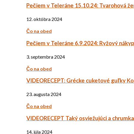
Pečiem v Teleráne 15.10.24: Tvarohová ž
12. októbra 2024
Čo na obed
Pečiem v Teleráne 6.9.2024: Ryžový náky
3. septembra 2024
Čo na obed
VIDEORECEPT: Grécke cuketové guľky Ko
23. augusta 2024
Čo na obed
VIDEORECEPT Taký osviežujúci a chrumkav
14. júla 2024