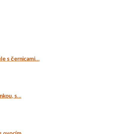
ule s černicami…
ankou, s…
 s ovocím