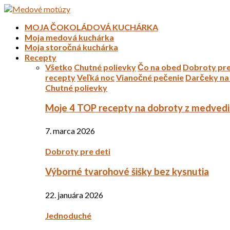
MOJA ČOKOLÁDOVÁ KUCHÁRKA
Moja medová kuchárka
Moja storočná kuchárka
Recepty
Všetko
Chutné polievky
Čo na obed
Dobroty pre
recepty
Veľká noc
Vianočné pečenie
Darčeky na 
Chutné polievky
Moje 4 TOP recepty na dobroty z medved
7. marca 2026
Dobroty pre deti
Výborné tvarohové šišky bez kysnutia
22. januára 2026
Jednoduché