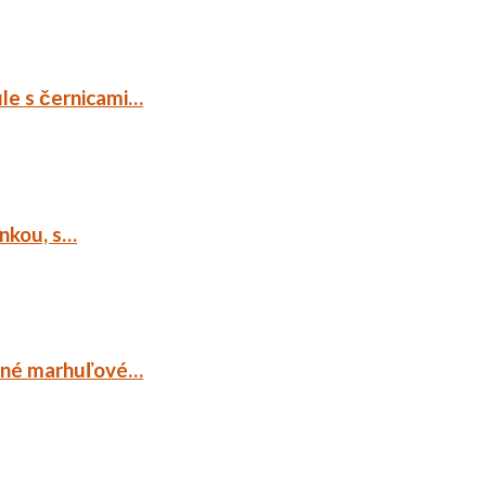
ule s černicami…
ankou, s…
ocné marhuľové…