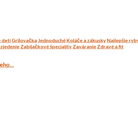
 deti
Grilovačka
Jednoduché
Koláče a zákusky
Najlepšie ryb
zjedenie
Zabíjačkové špeciality
Zaváranie
Zdravé a fit
ieho…