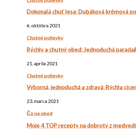
Dokonalá chuť lesa: Dubáková krémová po
6. októbra 2021
Chutné polievky
Rýchly a chutný obed: Jednoduchá paradaj
21. apríla 2021
Chutné polievky
Výborná, jednoduchá a zdravá: Rýchla cíce
23. marca 2021
Čo na obed
Moje 4 TOP recepty na dobroty z medved