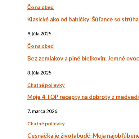
Čo na obed
Klasické ako od babičky: Šúľance so strúh
9. júla 2025
Čo na obed
Bez zemiakov a plné bielkovín: Jemné ov
8. júla 2025
Chutné polievky
Moje 4 TOP recepty na dobroty z medved
7. marca 2026
Chutné polievky
Cesnačka je životabudč: Moja najobľúbene