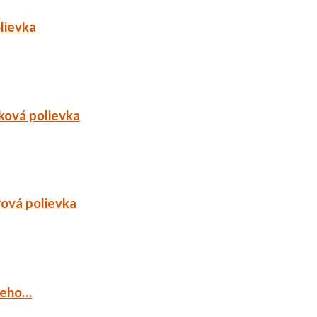
lievka
ková polievka
rová polievka
ieho…