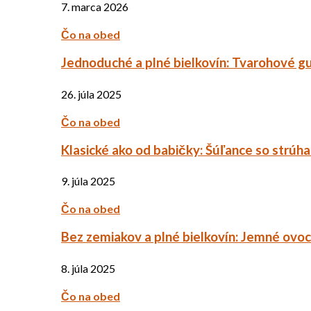
7. marca 2026
Čo na obed
Jednoduché a plné bielkovín: Tvarohové g
26. júla 2025
Čo na obed
Klasické ako od babičky: Šúľance so strúh
9. júla 2025
Čo na obed
Bez zemiakov a plné bielkovín: Jemné ov
8. júla 2025
Čo na obed