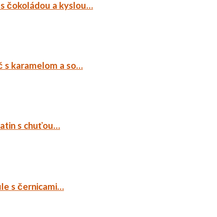
 s čokoládou a kyslou…
č s karamelom a so…
tatin s chuťou…
ule s černicami…