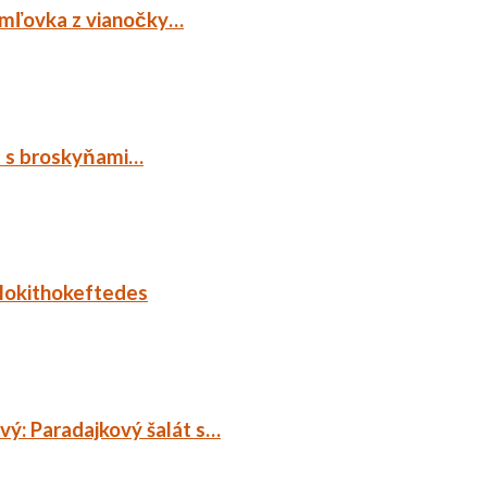
emľovka z vianočky…
p s broskyňami…
lokithokeftedes
ý: Paradajkový šalát s…