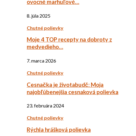
ovocné marhuľové…
8. júla 2025
Chutné polievky
Moje 4 TOP recepty na dobroty z
medvedieho…
7. marca 2026
Chutné polievky
Cesnačka je životabudč: Moja
najobľúbenejšia cesnaková polievka
23. februára 2024
Chutné polievky
Rýchla hrášková polievka