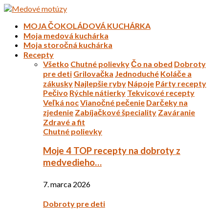
MOJA ČOKOLÁDOVÁ KUCHÁRKA
Moja medová kuchárka
Moja storočná kuchárka
Recepty
Všetko
Chutné polievky
Čo na obed
Dobroty
pre deti
Grilovačka
Jednoduché
Koláče a
zákusky
Najlepšie ryby
Nápoje
Párty recepty
Pečivo
Rýchle nátierky
Tekvicové recepty
Veľká noc
Vianočné pečenie
Darčeky na
zjedenie
Zabíjačkové špeciality
Zaváranie
Zdravé a fit
Chutné polievky
Moje 4 TOP recepty na dobroty z
medvedieho…
7. marca 2026
Dobroty pre deti