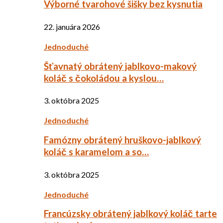
Výborné tvarohové šišky bez kysnutia
22. januára 2026
Jednoduché
Šťavnatý obrátený jablkovo-makový
koláč s čokoládou a kyslou…
3. októbra 2025
Jednoduché
Famózny obrátený hruškovo-jablkový
koláč s karamelom a so…
3. októbra 2025
Jednoduché
Francúzsky obrátený jablkový koláč tarte