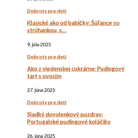
Dobroty pre deti
Klasické ako od babičky: Šúľance so
strúhankou, s…
9. júla 2025
Dobroty pre deti
Ako z viedenskej cukrárne: Pudingový
tart s ovocím
27. júna 2025
Dobroty pre deti
Sladký dovolenkový pozdrav:
Portugalské pudingové koláčiky
26. júna 2025