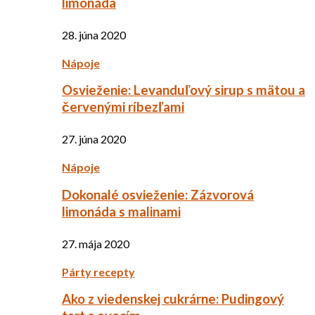
limonáda
28. júna 2020
Nápoje
Osvieženie: Levanduľový sirup s mätou a
červenými ríbezľami
27. júna 2020
Nápoje
Dokonalé osvieženie: Zázvorová
limonáda s malinami
27. mája 2020
Párty recepty
Ako z viedenskej cukrárne: Pudingový