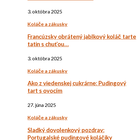
3. októbra 2025
Koláče a zákusky
Francúzsky obrátený jablkový koláč tarte
tatin s chuťou…
3. októbra 2025
Koláče a zákusky
Ako z viedenskej cukrárne: Pudingový
tart s ovocím
27. júna 2025
Koláče a zákusky
Sladký dovolenkový pozdrav:
Portugalské pudingové koláčiky