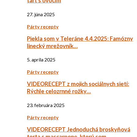
tart s ovocím
27. júna 2025
Párty recepty
Piekla som v Teleráne 4.4.2025: Famózny
linecký mrežovník…
5. apríla 2025
Párty recepty
VIDEORECEPT z mojich sociálnych sietí:
Rýchle celozrnné rožky…
23. februára 2025
Párty recepty
VIDEORECEPT Jednoduchá broskyňová
torta s mascarpone, ktorú som…