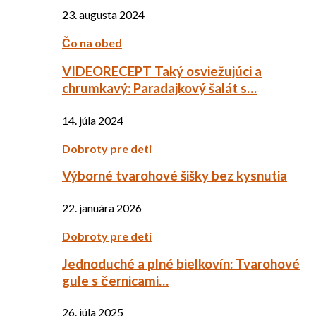
23. augusta 2024
Čo na obed
VIDEORECEPT Taký osviežujúci a
chrumkavý: Paradajkový šalát s…
14. júla 2024
Dobroty pre deti
Výborné tvarohové šišky bez kysnutia
22. januára 2026
Dobroty pre deti
Jednoduché a plné bielkovín: Tvarohové
gule s černicami…
26. júla 2025