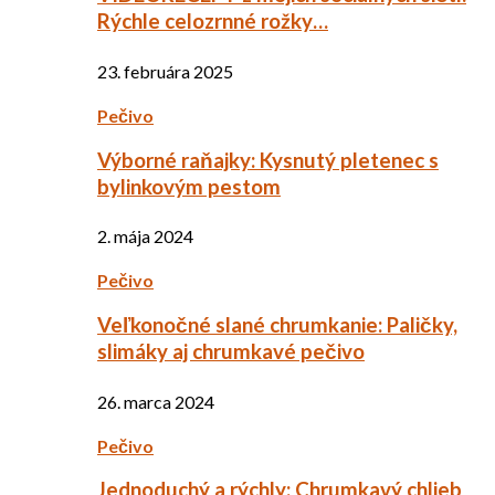
Rýchle celozrnné rožky…
23. februára 2025
Pečivo
Výborné raňajky: Kysnutý pletenec s
bylinkovým pestom
2. mája 2024
Pečivo
Veľkonočné slané chrumkanie: Paličky,
slimáky aj chrumkavé pečivo
26. marca 2024
Pečivo
Jednoduchý a rýchly: Chrumkavý chlieb