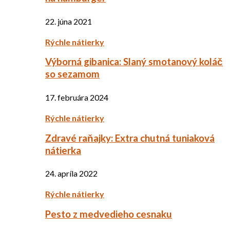
22. júna 2021
Rýchle nátierky
Výborná gibanica: Slaný smotanový koláč
so sezamom
17. februára 2024
Rýchle nátierky
Zdravé raňajky: Extra chutná tuniaková
nátierka
24. apríla 2022
Rýchle nátierky
Pesto z medvedieho cesnaku