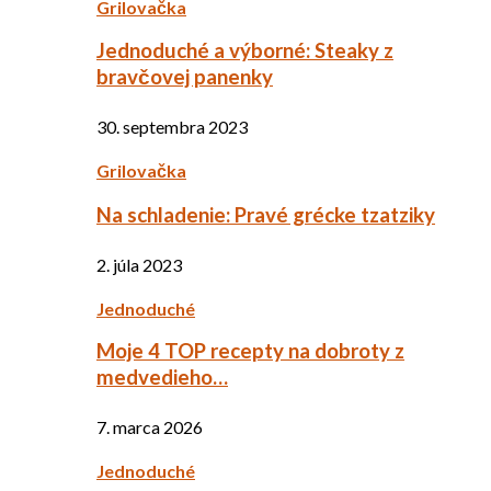
Grilovačka
Jednoduché a výborné: Steaky z
bravčovej panenky
30. septembra 2023
Grilovačka
Na schladenie: Pravé grécke tzatziky
2. júla 2023
Jednoduché
Moje 4 TOP recepty na dobroty z
medvedieho…
7. marca 2026
Jednoduché