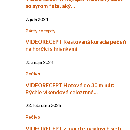
so syrom feta, aký…
7. júla 2024
Párty recepty
VIDEORECEPT Restovaná kuracia pečeň
na horčici s hriankami
25. mája 2024
Pečivo
VIDEORECEPT Hotové do 30 minút:
Rýchle vikendové celozrnné…
23. februára 2025
Pečivo
VIDEORECEPT z mojich sociálnych sietí: