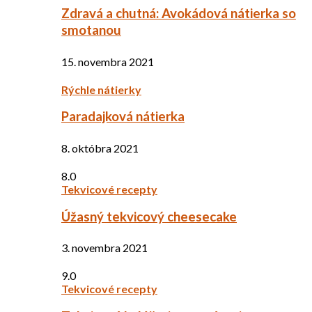
Zdravá a chutná: Avokádová nátierka so
smotanou
15. novembra 2021
Rýchle nátierky
Paradajková nátierka
8. októbra 2021
8.0
Tekvicové recepty
Úžasný tekvicový cheesecake
3. novembra 2021
9.0
Tekvicové recepty