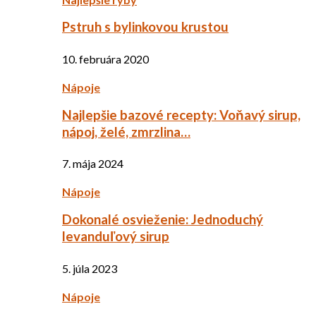
Pstruh s bylinkovou krustou
10. februára 2020
Nápoje
Najlepšie bazové recepty: Voňavý sirup,
nápoj, želé, zmrzlina…
7. mája 2024
Nápoje
Dokonalé osvieženie: Jednoduchý
levanduľový sirup
5. júla 2023
Nápoje