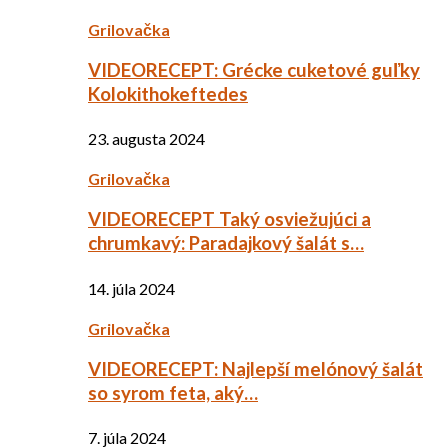
Grilovačka
VIDEORECEPT: Grécke cuketové guľky
Kolokithokeftedes
23. augusta 2024
Grilovačka
VIDEORECEPT Taký osviežujúci a
chrumkavý: Paradajkový šalát s…
14. júla 2024
Grilovačka
VIDEORECEPT: Najlepší melónový šalát
so syrom feta, aký…
7. júla 2024