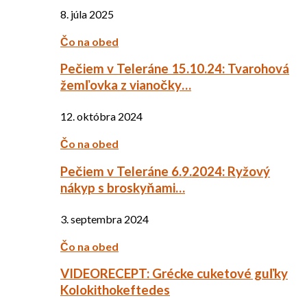
8. júla 2025
Čo na obed
Pečiem v Teleráne 15.10.24: Tvarohová
žemľovka z vianočky…
12. októbra 2024
Čo na obed
Pečiem v Teleráne 6.9.2024: Ryžový
nákyp s broskyňami…
3. septembra 2024
Čo na obed
VIDEORECEPT: Grécke cuketové guľky
Kolokithokeftedes