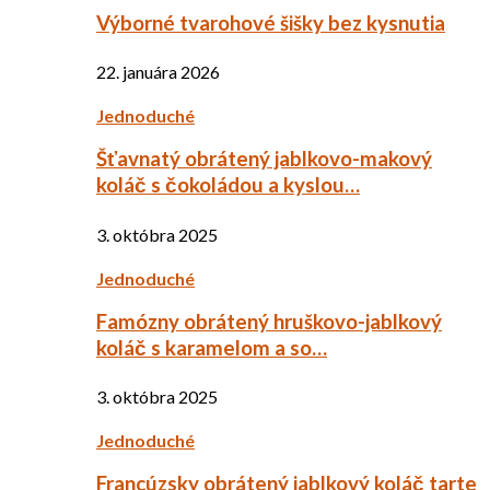
Výborné tvarohové šišky bez kysnutia
22. januára 2026
Jednoduché
Šťavnatý obrátený jablkovo-makový
koláč s čokoládou a kyslou…
3. októbra 2025
Jednoduché
Famózny obrátený hruškovo-jablkový
koláč s karamelom a so…
3. októbra 2025
Jednoduché
Francúzsky obrátený jablkový koláč tarte