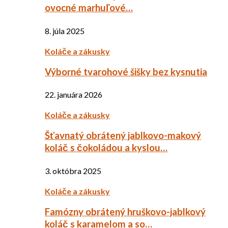
ovocné marhuľové…
8. júla 2025
Koláče a zákusky
Výborné tvarohové šišky bez kysnutia
22. januára 2026
Koláče a zákusky
Šťavnatý obrátený jablkovo-makový
koláč s čokoládou a kyslou…
3. októbra 2025
Koláče a zákusky
Famózny obrátený hruškovo-jablkový
koláč s karamelom a so…