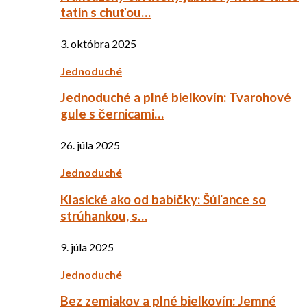
tatin s chuťou…
3. októbra 2025
Jednoduché
Jednoduché a plné bielkovín: Tvarohové
gule s černicami…
26. júla 2025
Jednoduché
Klasické ako od babičky: Šúľance so
strúhankou, s…
9. júla 2025
Jednoduché
Bez zemiakov a plné bielkovín: Jemné