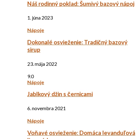
Náš rodinný poklad: Šumivý bazový nápoj
1. júna 2023
Nápoje
Dokonalé osvieženie: Tradičný bazový
sirup
23. mája 2022
9.0
Nápoje
Jablkový džin s černicami
6. novembra 2021
Nápoje
Voňavé osvieženie: Domáca levanduľová