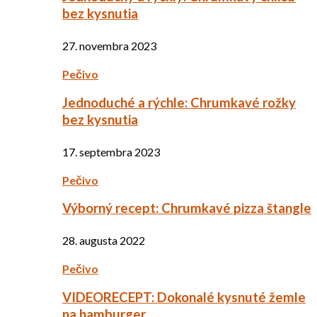
bez kysnutia
27. novembra 2023
Pečivo
Jednoduché a rýchle: Chrumkavé rožky
bez kysnutia
17. septembra 2023
Pečivo
Výborný recept: Chrumkavé pizza štangle
28. augusta 2022
Pečivo
VIDEORECEPT: Dokonalé kysnuté žemle
na hamburger