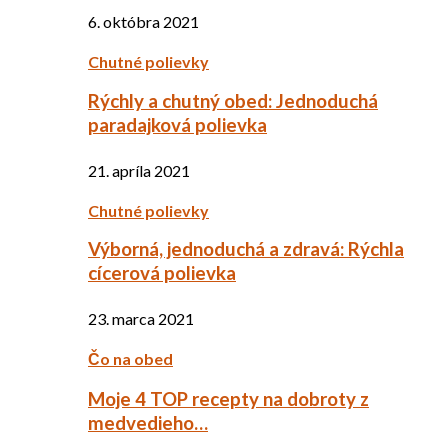
6. októbra 2021
Chutné polievky
Rýchly a chutný obed: Jednoduchá
paradajková polievka
21. apríla 2021
Chutné polievky
Výborná, jednoduchá a zdravá: Rýchla
cícerová polievka
23. marca 2021
Čo na obed
Moje 4 TOP recepty na dobroty z
medvedieho…