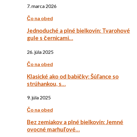
7. marca 2026
Čo na obed
Jednoduché a plné bielkovín: Tvarohové
gule s černicami…
26. júla 2025
Čo na obed
Klasické ako od babičky: Šúľance so
strúhankou, s…
9. júla 2025
Čo na obed
Bez zemiakov a plné bielkovín: Jemné
ovocné marhuľové…