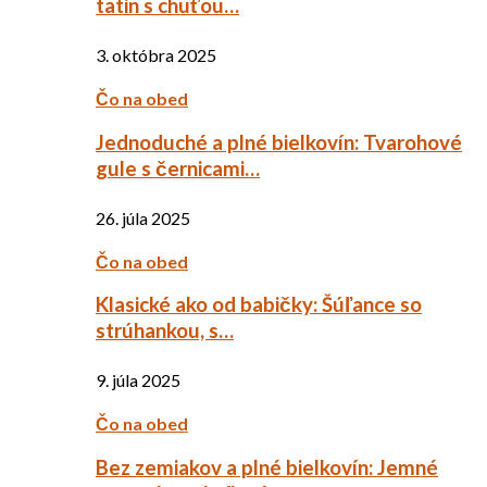
tatin s chuťou…
3. októbra 2025
Čo na obed
Jednoduché a plné bielkovín: Tvarohové
gule s černicami…
26. júla 2025
Čo na obed
Klasické ako od babičky: Šúľance so
strúhankou, s…
9. júla 2025
Čo na obed
Bez zemiakov a plné bielkovín: Jemné