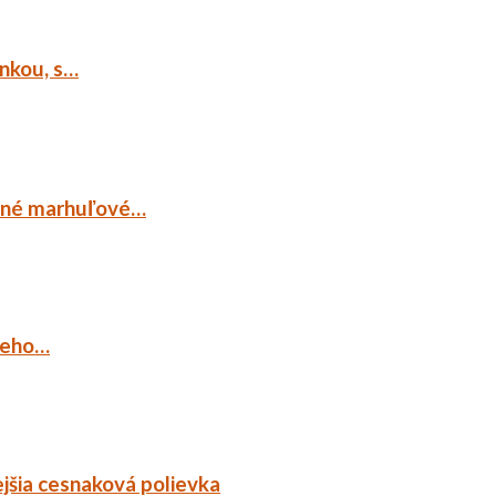
ankou, s…
ocné marhuľové…
ieho…
jšia cesnaková polievka