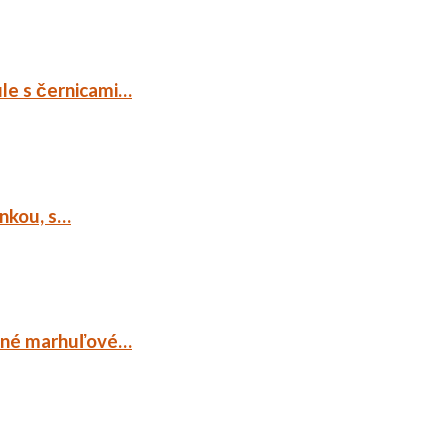
ule s černicami…
ankou, s…
ocné marhuľové…