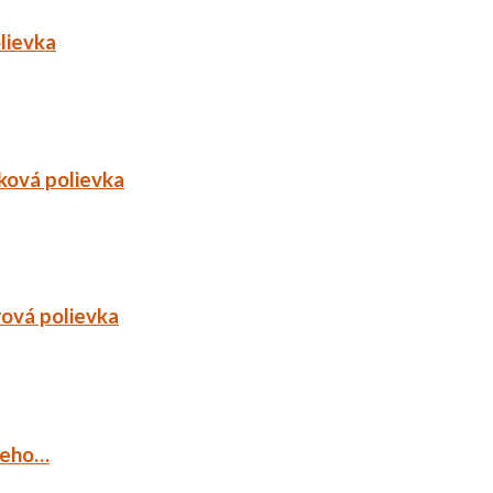
lievka
ková polievka
rová polievka
ieho…