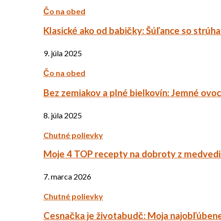
Čo na obed
Klasické ako od babičky: Šúľance so strúh
9. júla 2025
Čo na obed
Bez zemiakov a plné bielkovín: Jemné ov
8. júla 2025
Chutné polievky
Moje 4 TOP recepty na dobroty z medved
7. marca 2026
Chutné polievky
Cesnačka je životabudč: Moja najobľúbene