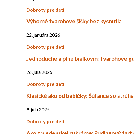
Dobroty pre deti
Výborné tvarohové šišky bez kysnutia
22. januára 2026
Dobroty pre deti
Jednoduché a plné bielkovín: Tvarohové g
26. júla 2025
Dobroty pre deti
Klasické ako od babičky: Šúľance so strúh
9. júla 2025
Dobroty pre deti
Ako z viedenskej cukrárne: Pudingový tart