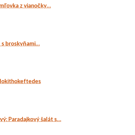
emľovka z vianočky…
p s broskyňami…
lokithokeftedes
ý: Paradajkový šalát s…