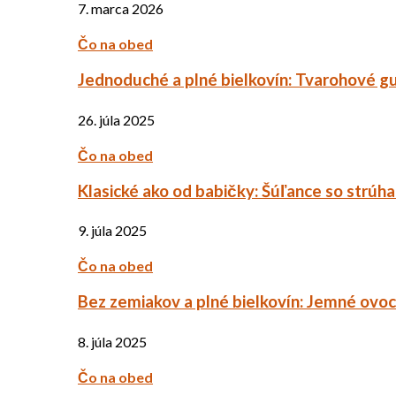
7. marca 2026
Čo na obed
Jednoduché a plné bielkovín: Tvarohové g
26. júla 2025
Čo na obed
Klasické ako od babičky: Šúľance so strúh
9. júla 2025
Čo na obed
Bez zemiakov a plné bielkovín: Jemné ov
8. júla 2025
Čo na obed