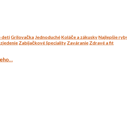
 deti
Grilovačka
Jednoduché
Koláče a zákusky
Najlepšie ryb
zjedenie
Zabíjačkové špeciality
Zaváranie
Zdravé a fit
ieho…