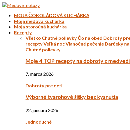
MOJA ČOKOLÁDOVÁ KUCHÁRKA
Moja medová kuchárka
Moja storočná kuchárka
Recepty
Všetko
Chutné polievky
Čo na obed
Dobroty pre
recepty
Veľká noc
Vianočné pečenie
Darčeky na 
Chutné polievky
Moje 4 TOP recepty na dobroty z medved
7. marca 2026
Dobroty pre deti
Výborné tvarohové šišky bez kysnutia
22. januára 2026
Jednoduché