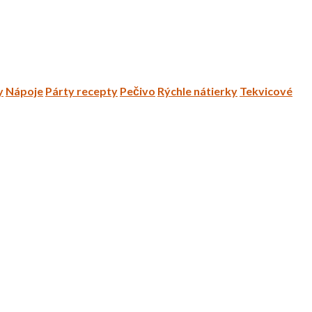
y
Nápoje
Párty recepty
Pečivo
Rýchle nátierky
Tekvicové