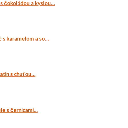
 s čokoládou a kyslou…
č s karamelom a so…
tatin s chuťou…
ule s černicami…