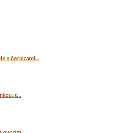
ule s černicami…
ankou, s…
 s ovocím