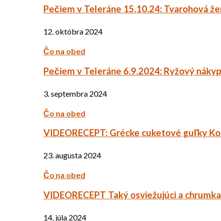
Pečiem v Teleráne 15.10.24: Tvarohová ž
12. októbra 2024
Čo na obed
Pečiem v Teleráne 6.9.2024: Ryžový náky
3. septembra 2024
Čo na obed
VIDEORECEPT: Grécke cuketové guľky Ko
23. augusta 2024
Čo na obed
VIDEORECEPT Taký osviežujúci a chrumkav
14. júla 2024