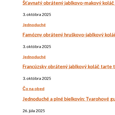
Šťavnatý obrátený jablkovo-makový koláč
3. októbra 2025
Jednoduché
Famózny obrátený hruškovo-jablkový kolá
3. októbra 2025
Jednoduché
Francúzsky obrátený jablkový koláč tarte 
3. októbra 2025
Čo na obed
Jednoduché a plné bielkovín: Tvarohové g
26. júla 2025