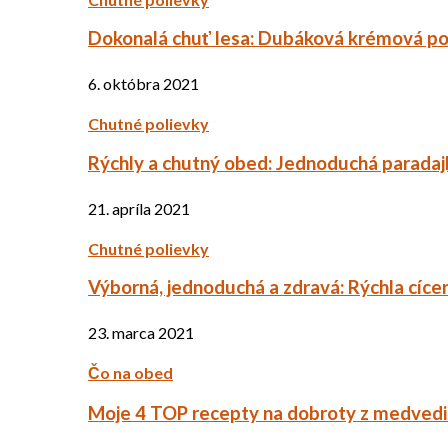
Dokonalá chuť lesa: Dubáková krémová po
6. októbra 2021
Chutné polievky
Rýchly a chutný obed: Jednoduchá paradaj
21. apríla 2021
Chutné polievky
Výborná, jednoduchá a zdravá: Rýchla cíce
23. marca 2021
Čo na obed
Moje 4 TOP recepty na dobroty z medved