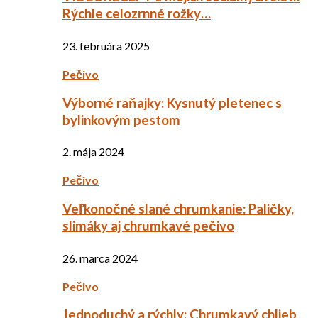
Rýchle celozrnné rožky…
23. februára 2025
Pečivo
Výborné raňajky: Kysnutý pletenec s
bylinkovým pestom
2. mája 2024
Pečivo
Veľkonočné slané chrumkanie: Paličky,
slimáky aj chrumkavé pečivo
26. marca 2024
Pečivo
Jednoduchý a rýchly: Chrumkavý chlieb