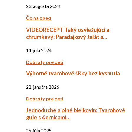
23. augusta 2024
Čo na obed
VIDEORECEPT Taký osviežujúci a
chrumkavý: Paradajkový šalát s…
14. júla 2024
Dobroty pre deti
Výborné tvarohové šišky bez kysnutia
22. januára 2026
Dobroty pre deti
Jednoduché a plné bielkovín: Tvarohové
gule s černicami…
26. júla 2025