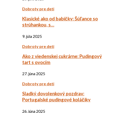
Dobroty pre deti
Klasické ako od babičky: Šúľance so
strúhankou, s…
9. júla 2025
Dobroty pre deti
Ako z viedenskej cukrárne: Pudingový
tart s ovocím
27. júna 2025
Dobroty pre deti
Sladký dovolenkový pozdrav:
Portugalské pudingové koláčiky
26. júna 2025