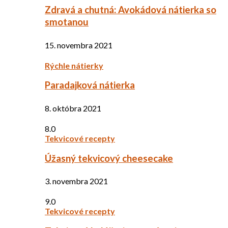
Zdravá a chutná: Avokádová nátierka so
smotanou
15. novembra 2021
Rýchle nátierky
Paradajková nátierka
8. októbra 2021
8.0
Tekvicové recepty
Úžasný tekvicový cheesecake
3. novembra 2021
9.0
Tekvicové recepty