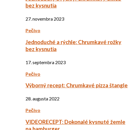
bez kysnutia
27. novembra 2023
Pečivo
Jednoduché a rýchle: Chrumkavé rožky
bez kysnutia
17. septembra 2023
Pečivo
Výborný recept: Chrumkavé pizza štangle
28. augusta 2022
Pečivo
VIDEORECEPT: Dokonalé kysnuté žemle
na hamburger