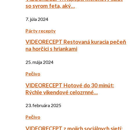
so syrom feta, aký…
7. júla 2024
Párty recepty
VIDEORECEPT Restovaná kuracia pečeň
na horčici s hriankami
25. mája 2024
Pečivo
VIDEORECEPT Hotové do 30 minút:
Rýchle vikendové celozrnné…
23. februára 2025
Pečivo
VIDEORECEPT z mojich sociálnych sietí: