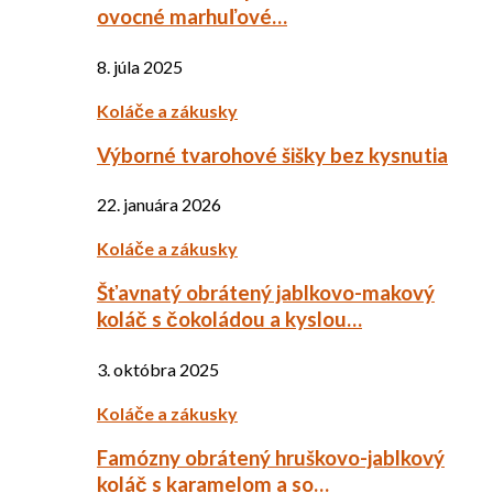
ovocné marhuľové…
8. júla 2025
Koláče a zákusky
Výborné tvarohové šišky bez kysnutia
22. januára 2026
Koláče a zákusky
Šťavnatý obrátený jablkovo-makový
koláč s čokoládou a kyslou…
3. októbra 2025
Koláče a zákusky
Famózny obrátený hruškovo-jablkový
koláč s karamelom a so…