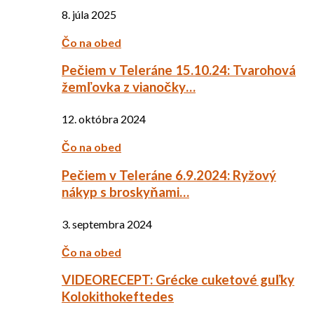
8. júla 2025
Čo na obed
Pečiem v Teleráne 15.10.24: Tvarohová
žemľovka z vianočky…
12. októbra 2024
Čo na obed
Pečiem v Teleráne 6.9.2024: Ryžový
nákyp s broskyňami…
3. septembra 2024
Čo na obed
VIDEORECEPT: Grécke cuketové guľky
Kolokithokeftedes