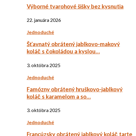
Výborné tvarohové šišky bez kysnutia
22. januára 2026
Jednoduché
Šťavnatý obrátený jablkovo-makový
koláč s čokoládou a kyslou…
3. októbra 2025
Jednoduché
Famózny obrátený hruškovo-jablkový
koláč s karamelom a so…
3. októbra 2025
Jednoduché
Francúzsky obrátený jablkový koláč tarte