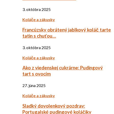
3. októbra 2025
Koláče a zákusky
Francúzsky obrátený jablkový koláč tarte
tatin s chuťou…
3. októbra 2025
Koláče a zákusky
Ako z viedenskej cukrárne: Pudingový
tart s ovocím
27. júna 2025
Koláče a zákusky
Sladký dovolenkový pozdrav:
Portugalské pudingové koláčiky