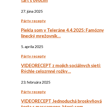
tart s ovocím
27. júna 2025
Párty recepty
Piekla som v Teleráne 4.4.2025: Famózny
linecký mrežovník…
5. apríla 2025
Párty recepty
VIDEORECEPT z mojich sociálnych sietí:
Rýchle celozrnné rožky…
23. februára 2025
Párty recepty
VIDEORECEPT Jednoduchá broskyňová
torta s mascarpone, ktorú som…