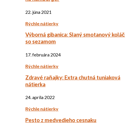
22. júna 2021
Rýchle nátierky
Výborná gibanica: Slaný smotanový koláč
so sezamom
17. februára 2024
Rýchle nátierky
Zdravé raňajky: Extra chutná tuniaková
nátierka
24. apríla 2022
Rýchle nátierky
Pesto z medvedieho cesnaku