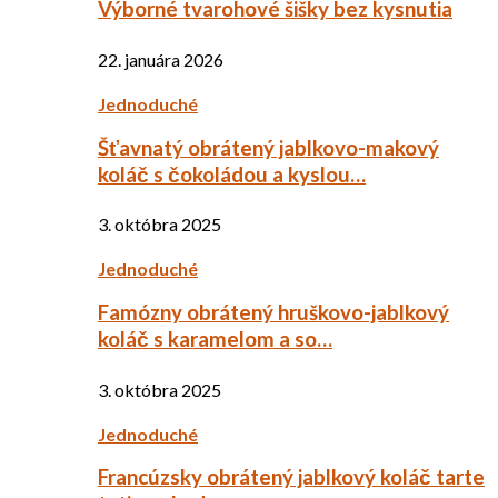
Výborné tvarohové šišky bez kysnutia
22. januára 2026
Jednoduché
Šťavnatý obrátený jablkovo-makový
koláč s čokoládou a kyslou…
3. októbra 2025
Jednoduché
Famózny obrátený hruškovo-jablkový
koláč s karamelom a so…
3. októbra 2025
Jednoduché
Francúzsky obrátený jablkový koláč tarte