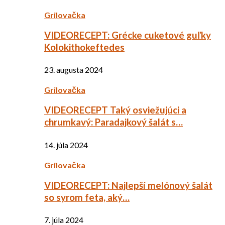
Grilovačka
VIDEORECEPT: Grécke cuketové guľky
Kolokithokeftedes
23. augusta 2024
Grilovačka
VIDEORECEPT Taký osviežujúci a
chrumkavý: Paradajkový šalát s…
14. júla 2024
Grilovačka
VIDEORECEPT: Najlepší melónový šalát
so syrom feta, aký…
7. júla 2024