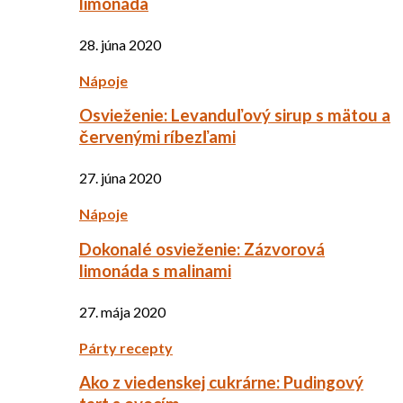
limonáda
28. júna 2020
Nápoje
Osvieženie: Levanduľový sirup s mätou a
červenými ríbezľami
27. júna 2020
Nápoje
Dokonalé osvieženie: Zázvorová
limonáda s malinami
27. mája 2020
Párty recepty
Ako z viedenskej cukrárne: Pudingový