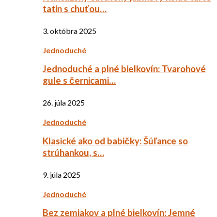
tatin s chuťou…
3. októbra 2025
Jednoduché
Jednoduché a plné bielkovín: Tvarohové
gule s černicami…
26. júla 2025
Jednoduché
Klasické ako od babičky: Šúľance so
strúhankou, s…
9. júla 2025
Jednoduché
Bez zemiakov a plné bielkovín: Jemné