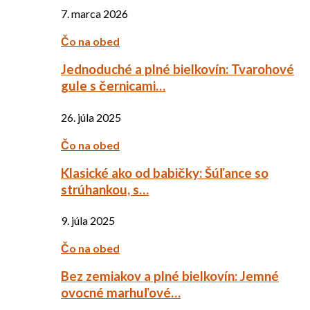
7. marca 2026
Čo na obed
Jednoduché a plné bielkovín: Tvarohové
gule s černicami…
26. júla 2025
Čo na obed
Klasické ako od babičky: Šúľance so
strúhankou, s…
9. júla 2025
Čo na obed
Bez zemiakov a plné bielkovín: Jemné
ovocné marhuľové…