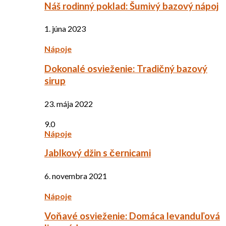
Náš rodinný poklad: Šumivý bazový nápoj
1. júna 2023
Nápoje
Dokonalé osvieženie: Tradičný bazový
sirup
23. mája 2022
9.0
Nápoje
Jablkový džin s černicami
6. novembra 2021
Nápoje
Voňavé osvieženie: Domáca levanduľová