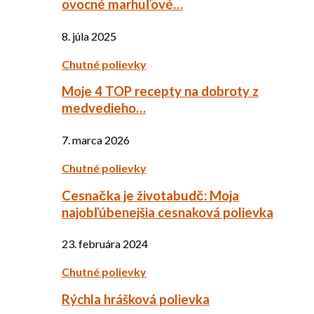
ovocné marhuľové…
8. júla 2025
Chutné polievky
Moje 4 TOP recepty na dobroty z
medvedieho…
7. marca 2026
Chutné polievky
Cesnačka je životabudč: Moja
najobľúbenejšia cesnaková polievka
23. februára 2024
Chutné polievky
Rýchla hrášková polievka