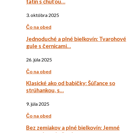
tatin s chuťou…
3. októbra 2025
Čo na obed
Jednoduché a plné bielkovín: Tvarohové
gule s černicami…
26. júla 2025
Čo na obed
Klasické ako od babičky: Šúľance so
strúhankou, s…
9. júla 2025
Čo na obed
Bez zemiakov a plné bielkovín: Jemné