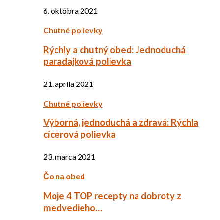
6. októbra 2021
Chutné polievky
Rýchly a chutný obed: Jednoduchá
paradajková polievka
21. apríla 2021
Chutné polievky
Výborná, jednoduchá a zdravá: Rýchla
cícerová polievka
23. marca 2021
Čo na obed
Moje 4 TOP recepty na dobroty z
medvedieho…