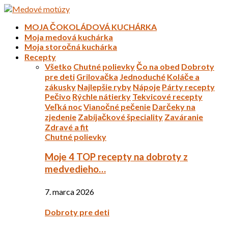
MOJA ČOKOLÁDOVÁ KUCHÁRKA
Moja medová kuchárka
Moja storočná kuchárka
Recepty
Všetko
Chutné polievky
Čo na obed
Dobroty
pre deti
Grilovačka
Jednoduché
Koláče a
zákusky
Najlepšie ryby
Nápoje
Párty recepty
Pečivo
Rýchle nátierky
Tekvicové recepty
Veľká noc
Vianočné pečenie
Darčeky na
zjedenie
Zabíjačkové špeciality
Zaváranie
Zdravé a fit
Chutné polievky
Moje 4 TOP recepty na dobroty z
medvedieho…
7. marca 2026
Dobroty pre deti