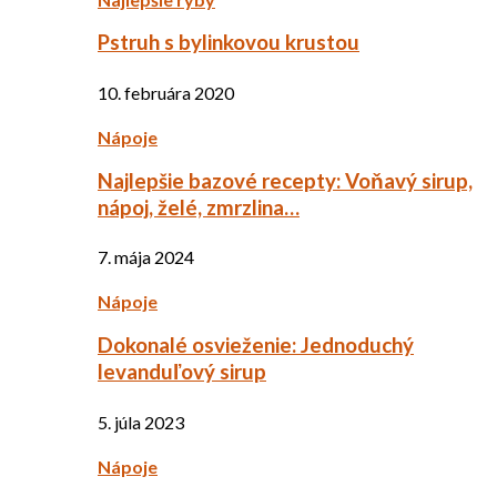
Pstruh s bylinkovou krustou
10. februára 2020
Nápoje
Najlepšie bazové recepty: Voňavý sirup,
nápoj, želé, zmrzlina…
7. mája 2024
Nápoje
Dokonalé osvieženie: Jednoduchý
levanduľový sirup
5. júla 2023
Nápoje