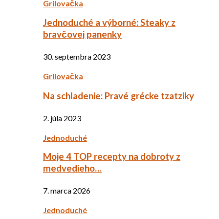
Grilovačka
Jednoduché a výborné: Steaky z
bravčovej panenky
30. septembra 2023
Grilovačka
Na schladenie: Pravé grécke tzatziky
2. júla 2023
Jednoduché
Moje 4 TOP recepty na dobroty z
medvedieho…
7. marca 2026
Jednoduché