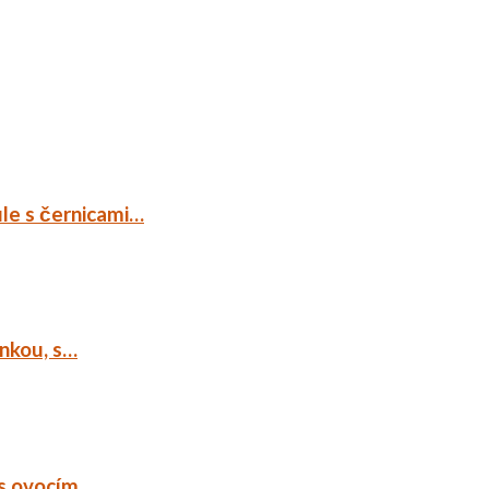
ule s černicami…
ankou, s…
 s ovocím