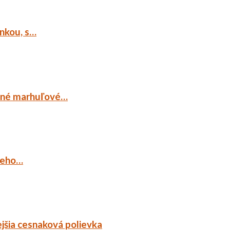
ankou, s…
ocné marhuľové…
ieho…
jšia cesnaková polievka