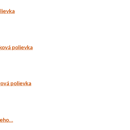
lievka
ková polievka
rová polievka
ieho…