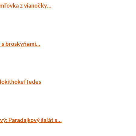
emľovka z vianočky…
p s broskyňami…
lokithokeftedes
ý: Paradajkový šalát s…