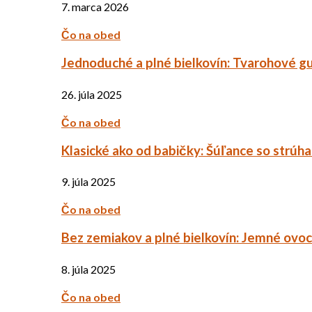
7. marca 2026
Čo na obed
Jednoduché a plné bielkovín: Tvarohové g
26. júla 2025
Čo na obed
Klasické ako od babičky: Šúľance so strúh
9. júla 2025
Čo na obed
Bez zemiakov a plné bielkovín: Jemné ov
8. júla 2025
Čo na obed