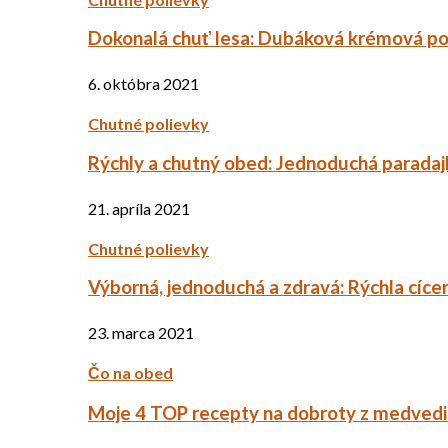
Dokonalá chuť lesa: Dubáková krémová po
6. októbra 2021
Chutné polievky
Rýchly a chutný obed: Jednoduchá paradaj
21. apríla 2021
Chutné polievky
Výborná, jednoduchá a zdravá: Rýchla cíce
23. marca 2021
Čo na obed
Moje 4 TOP recepty na dobroty z medved