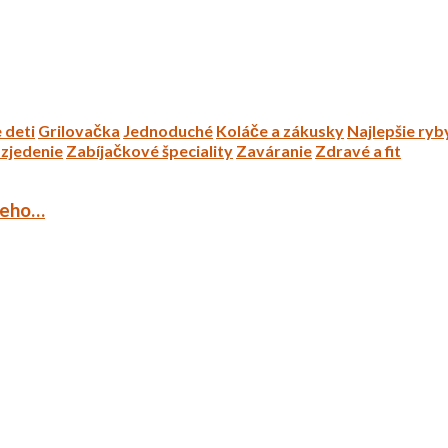
 deti
Grilovačka
Jednoduché
Koláče a zákusky
Najlepšie ryb
zjedenie
Zabíjačkové špeciality
Zaváranie
Zdravé a fit
ieho…