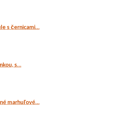
ule s černicami…
ankou, s…
ocné marhuľové…