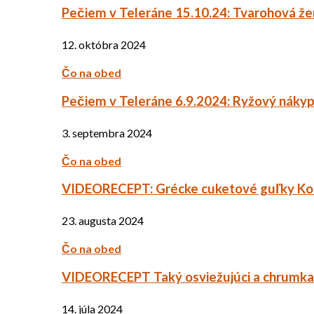
Pečiem v Teleráne 15.10.24: Tvarohová ž
12. októbra 2024
Čo na obed
Pečiem v Teleráne 6.9.2024: Ryžový náky
3. septembra 2024
Čo na obed
VIDEORECEPT: Grécke cuketové guľky Ko
23. augusta 2024
Čo na obed
VIDEORECEPT Taký osviežujúci a chrumkav
14. júla 2024