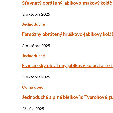
Šťavnatý obrátený jablkovo-makový koláč
3. októbra 2025
Jednoduché
Famózny obrátený hruškovo-jablkový kolá
3. októbra 2025
Jednoduché
Francúzsky obrátený jablkový koláč tarte 
3. októbra 2025
Čo na obed
Jednoduché a plné bielkovín: Tvarohové g
26. júla 2025