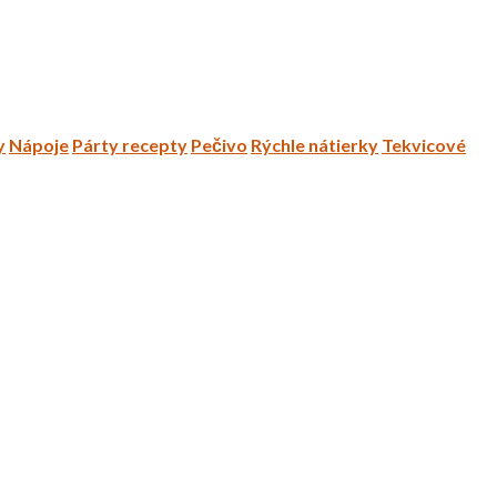
y
Nápoje
Párty recepty
Pečivo
Rýchle nátierky
Tekvicové