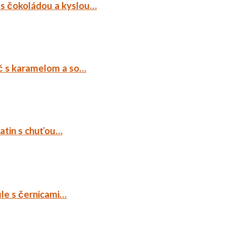
 s čokoládou a kyslou…
č s karamelom a so…
tatin s chuťou…
ule s černicami…