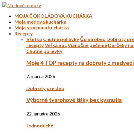
MOJA ČOKOLÁDOVÁ KUCHÁRKA
Moja medová kuchárka
Moja storočná kuchárka
Recepty
Všetko
Chutné polievky
Čo na obed
Dobroty pre
recepty
Veľká noc
Vianočné pečenie
Darčeky na 
Chutné polievky
Moje 4 TOP recepty na dobroty z medved
7. marca 2026
Dobroty pre deti
Výborné tvarohové šišky bez kysnutia
22. januára 2026
Jednoduché