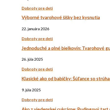
Dobroty pre deti
Výborné tvarohové šišky bez kysnutia
22. januára 2026
Dobroty pre deti
Jednoduché a plné bielkovín: Tvarohové g
26. júla 2025
Dobroty pre deti
Klasické ako od babičky: Šúľance so strúh
9. júla 2025
Dobroty pre deti
Ako z viedenskej cukrárne: Pudingový tart