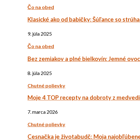
Čo na obed
Klasické ako od babičky: Šúľance so strúh
9. júla 2025
Čo na obed
Bez zemiakov a plné bielkovín: Jemné ov
8. júla 2025
Chutné polievky
Moje 4 TOP recepty na dobroty z medved
7. marca 2026
Chutné polievky
Cesnačka je životabudč: Moja najobľúbene