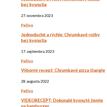
bez kysnutia
27. novembra 2023
Pečivo
Jednoduché a rýchle: Chrumkavé rožky
bez kysnutia
17. septembra 2023
Pečivo
Výborný recept: Chrumkavé pizza štangle
28. augusta 2022
Pečivo
VIDEORECEPT: Dokonalé kysnuté žemle
na hamburger