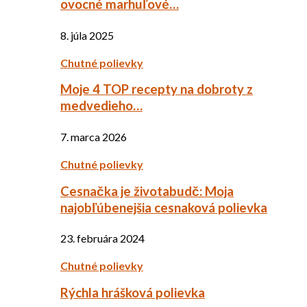
ovocné marhuľové…
8. júla 2025
Chutné polievky
Moje 4 TOP recepty na dobroty z
medvedieho…
7. marca 2026
Chutné polievky
Cesnačka je životabudč: Moja
najobľúbenejšia cesnaková polievka
23. februára 2024
Chutné polievky
Rýchla hrášková polievka