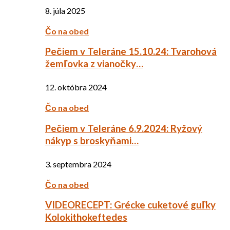
8. júla 2025
Čo na obed
Pečiem v Teleráne 15.10.24: Tvarohová
žemľovka z vianočky…
12. októbra 2024
Čo na obed
Pečiem v Teleráne 6.9.2024: Ryžový
nákyp s broskyňami…
3. septembra 2024
Čo na obed
VIDEORECEPT: Grécke cuketové guľky
Kolokithokeftedes