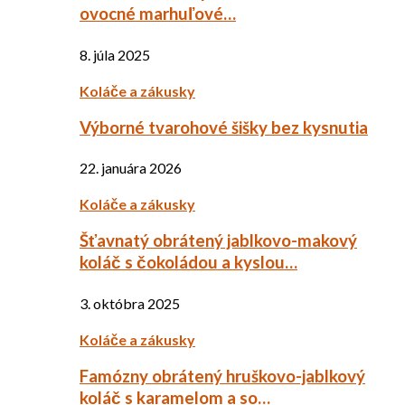
ovocné marhuľové…
8. júla 2025
Koláče a zákusky
Výborné tvarohové šišky bez kysnutia
22. januára 2026
Koláče a zákusky
Šťavnatý obrátený jablkovo-makový
koláč s čokoládou a kyslou…
3. októbra 2025
Koláče a zákusky
Famózny obrátený hruškovo-jablkový
koláč s karamelom a so…