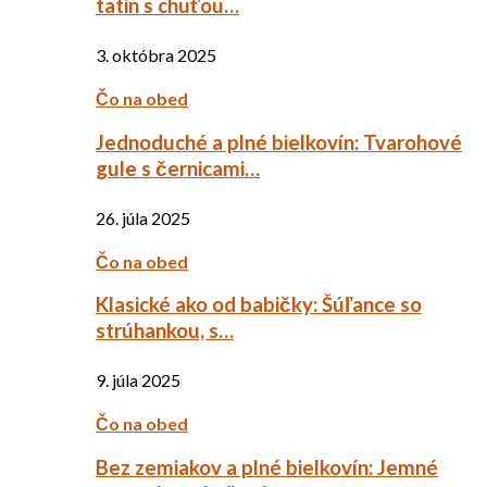
tatin s chuťou…
3. októbra 2025
Čo na obed
Jednoduché a plné bielkovín: Tvarohové
gule s černicami…
26. júla 2025
Čo na obed
Klasické ako od babičky: Šúľance so
strúhankou, s…
9. júla 2025
Čo na obed
Bez zemiakov a plné bielkovín: Jemné