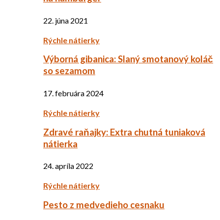
22. júna 2021
Rýchle nátierky
Výborná gibanica: Slaný smotanový koláč
so sezamom
17. februára 2024
Rýchle nátierky
Zdravé raňajky: Extra chutná tuniaková
nátierka
24. apríla 2022
Rýchle nátierky
Pesto z medvedieho cesnaku