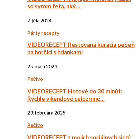
so syrom feta, aký…
7. júla 2024
Párty recepty
VIDEORECEPT Restovaná kuracia pečeň
na horčici s hriankami
25. mája 2024
Pečivo
VIDEORECEPT Hotové do 30 minút:
Rýchle vikendové celozrnné…
23. februára 2025
Pečivo
VIDEORECEPT z mojich sociálnych sietí: