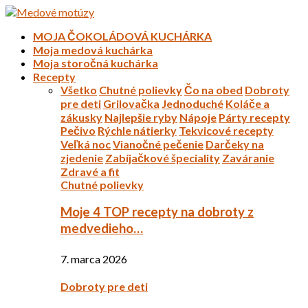
MOJA ČOKOLÁDOVÁ KUCHÁRKA
Moja medová kuchárka
Moja storočná kuchárka
Recepty
Všetko
Chutné polievky
Čo na obed
Dobroty
pre deti
Grilovačka
Jednoduché
Koláče a
zákusky
Najlepšie ryby
Nápoje
Párty recepty
Pečivo
Rýchle nátierky
Tekvicové recepty
Veľká noc
Vianočné pečenie
Darčeky na
zjedenie
Zabíjačkové špeciality
Zaváranie
Zdravé a fit
Chutné polievky
Moje 4 TOP recepty na dobroty z
medvedieho…
7. marca 2026
Dobroty pre deti