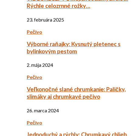
Rýchle celozrnné rožky…
23. februára 2025
Pečivo
Výborné raňajky: Kysnutý pletenec s
bylinkovým pestom
2. mája 2024
Pečivo
Veľkonočné slané chrumkanie: Paličky,
slimáky aj chrumkavé pečivo
26. marca 2024
Pečivo
Jednoduchý a rýchly: Chrumkavý chlieb