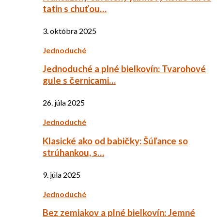
tatin s chuťou…
3. októbra 2025
Jednoduché
Jednoduché a plné bielkovín: Tvarohové
gule s černicami…
26. júla 2025
Jednoduché
Klasické ako od babičky: Šúľance so
strúhankou, s…
9. júla 2025
Jednoduché
Bez zemiakov a plné bielkovín: Jemné