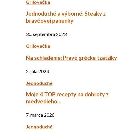
Grilovačka
Jednoduché a výborné: Steaky z
bravčovej panenky
30. septembra 2023
Grilovačka
Na schladenie: Pravé grécke tzatziky
2. júla 2023
Jednoduché
Moje 4 TOP recepty na dobroty z
medvedieho…
7. marca 2026
Jednoduché