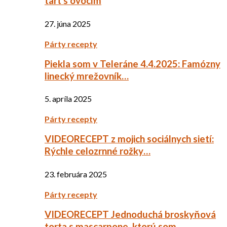
tart s ovocím
27. júna 2025
Párty recepty
Piekla som v Teleráne 4.4.2025: Famózny
linecký mrežovník…
5. apríla 2025
Párty recepty
VIDEORECEPT z mojich sociálnych sietí:
Rýchle celozrnné rožky…
23. februára 2025
Párty recepty
VIDEORECEPT Jednoduchá broskyňová
torta s mascarpone, ktorú som…