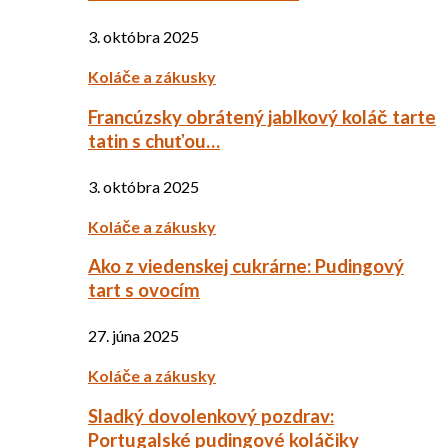
3. októbra 2025
Koláče a zákusky
Francúzsky obrátený jablkový koláč tarte
tatin s chuťou…
3. októbra 2025
Koláče a zákusky
Ako z viedenskej cukrárne: Pudingový
tart s ovocím
27. júna 2025
Koláče a zákusky
Sladký dovolenkový pozdrav:
Portugalské pudingové koláčiky