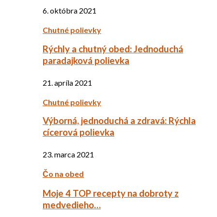
6. októbra 2021
Chutné polievky
Rýchly a chutný obed: Jednoduchá
paradajková polievka
21. apríla 2021
Chutné polievky
Výborná, jednoduchá a zdravá: Rýchla
cícerová polievka
23. marca 2021
Čo na obed
Moje 4 TOP recepty na dobroty z
medvedieho…