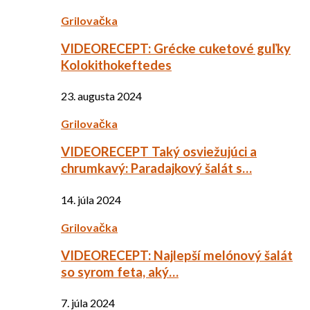
Grilovačka
VIDEORECEPT: Grécke cuketové guľky
Kolokithokeftedes
23. augusta 2024
Grilovačka
VIDEORECEPT Taký osviežujúci a
chrumkavý: Paradajkový šalát s…
14. júla 2024
Grilovačka
VIDEORECEPT: Najlepší melónový šalát
so syrom feta, aký…
7. júla 2024