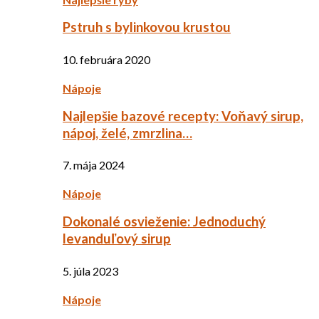
Pstruh s bylinkovou krustou
10. februára 2020
Nápoje
Najlepšie bazové recepty: Voňavý sirup,
nápoj, želé, zmrzlina…
7. mája 2024
Nápoje
Dokonalé osvieženie: Jednoduchý
levanduľový sirup
5. júla 2023
Nápoje