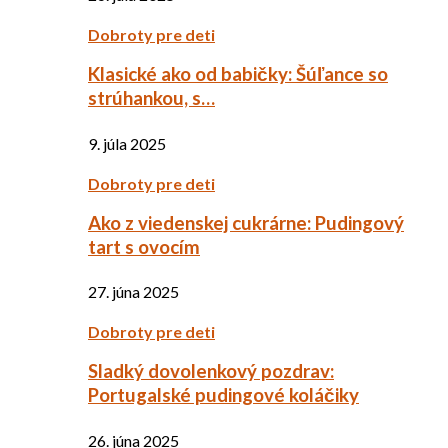
Dobroty pre deti
Klasické ako od babičky: Šúľance so
strúhankou, s…
9. júla 2025
Dobroty pre deti
Ako z viedenskej cukrárne: Pudingový
tart s ovocím
27. júna 2025
Dobroty pre deti
Sladký dovolenkový pozdrav:
Portugalské pudingové koláčiky
26. júna 2025