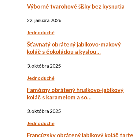
Výborné tvarohové šišky bez kysnutia
22. januára 2026
Jednoduché
Šťavnatý obrátený jablkovo-makový
koláč s čokoládou a kyslou…
3. októbra 2025
Jednoduché
Famózny obrátený hruškovo-jablkový
koláč s karamelom a so…
3. októbra 2025
Jednoduché
Francúzsky obrátený jablkový koláč tarte