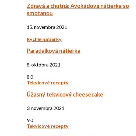
Zdravá a chutná: Avokádová nátierka so
smotanou
15. novembra 2021
Rýchle nátierky
Paradajková nátierka
8. októbra 2021
8.0
Tekvicové recepty
Úžasný tekvicový cheesecake
3. novembra 2021
9.0
Tekvicové recepty