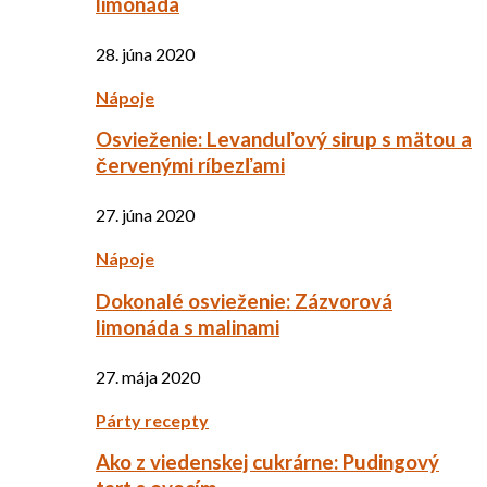
limonáda
28. júna 2020
Nápoje
Osvieženie: Levanduľový sirup s mätou a
červenými ríbezľami
27. júna 2020
Nápoje
Dokonalé osvieženie: Zázvorová
limonáda s malinami
27. mája 2020
Párty recepty
Ako z viedenskej cukrárne: Pudingový