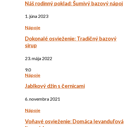
Náš rodinný poklad: Šumivý bazový nápoj
1. júna 2023
Nápoje
Dokonalé osvieženie: Tradičný bazový
sirup
23. mája 2022
9.0
Nápoje
Jablkový džin s černicami
6. novembra 2021
Nápoje
Voňavé osvieženie: Domáca levanduľová