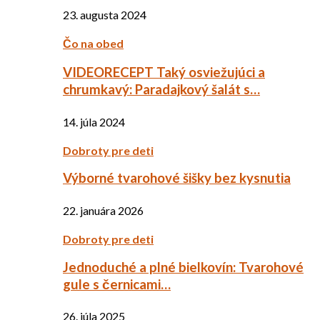
23. augusta 2024
Čo na obed
VIDEORECEPT Taký osviežujúci a
chrumkavý: Paradajkový šalát s…
14. júla 2024
Dobroty pre deti
Výborné tvarohové šišky bez kysnutia
22. januára 2026
Dobroty pre deti
Jednoduché a plné bielkovín: Tvarohové
gule s černicami…
26. júla 2025