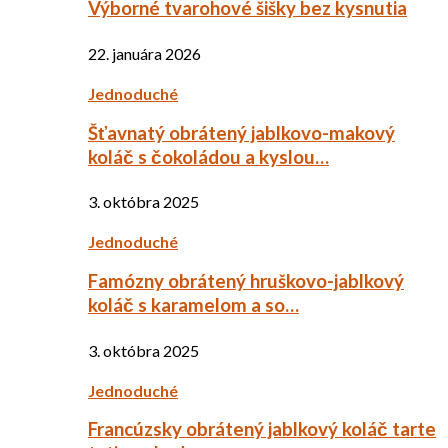
Výborné tvarohové šišky bez kysnutia
22. januára 2026
Jednoduché
Šťavnatý obrátený jablkovo-makový
koláč s čokoládou a kyslou…
3. októbra 2025
Jednoduché
Famózny obrátený hruškovo-jablkový
koláč s karamelom a so…
3. októbra 2025
Jednoduché
Francúzsky obrátený jablkový koláč tarte