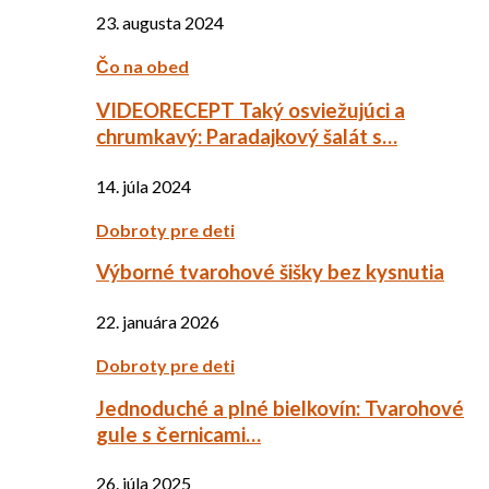
23. augusta 2024
Čo na obed
VIDEORECEPT Taký osviežujúci a
chrumkavý: Paradajkový šalát s…
14. júla 2024
Dobroty pre deti
Výborné tvarohové šišky bez kysnutia
22. januára 2026
Dobroty pre deti
Jednoduché a plné bielkovín: Tvarohové
gule s černicami…
26. júla 2025