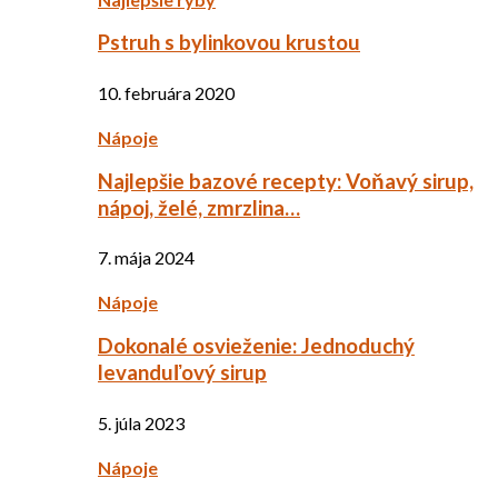
Pstruh s bylinkovou krustou
10. februára 2020
Nápoje
Najlepšie bazové recepty: Voňavý sirup,
nápoj, želé, zmrzlina…
7. mája 2024
Nápoje
Dokonalé osvieženie: Jednoduchý
levanduľový sirup
5. júla 2023
Nápoje