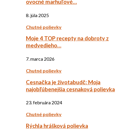
ovocné marhuľové…
8. júla 2025
Chutné polievky
Moje 4 TOP recepty na dobroty z
medvedieho…
7. marca 2026
Chutné polievky
Cesnačka je životabudč: Moja
najobľúbenejšia cesnaková polievka
23. februára 2024
Chutné polievky
Rýchla hrášková polievka