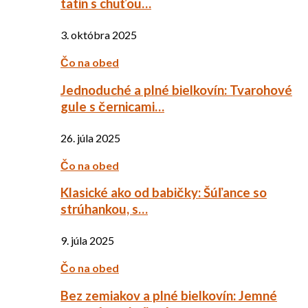
tatin s chuťou…
3. októbra 2025
Čo na obed
Jednoduché a plné bielkovín: Tvarohové
gule s černicami…
26. júla 2025
Čo na obed
Klasické ako od babičky: Šúľance so
strúhankou, s…
9. júla 2025
Čo na obed
Bez zemiakov a plné bielkovín: Jemné