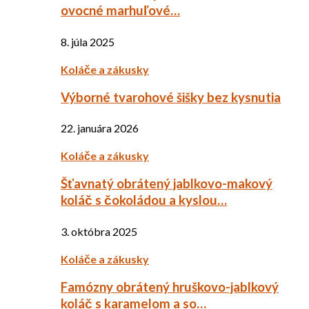
ovocné marhuľové…
8. júla 2025
Koláče a zákusky
Výborné tvarohové šišky bez kysnutia
22. januára 2026
Koláče a zákusky
Šťavnatý obrátený jablkovo-makový
koláč s čokoládou a kyslou…
3. októbra 2025
Koláče a zákusky
Famózny obrátený hruškovo-jablkový
koláč s karamelom a so…