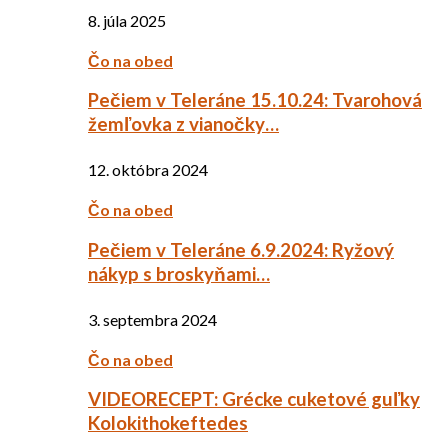
8. júla 2025
Čo na obed
Pečiem v Teleráne 15.10.24: Tvarohová
žemľovka z vianočky…
12. októbra 2024
Čo na obed
Pečiem v Teleráne 6.9.2024: Ryžový
nákyp s broskyňami…
3. septembra 2024
Čo na obed
VIDEORECEPT: Grécke cuketové guľky
Kolokithokeftedes