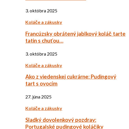
3. októbra 2025
Koláče a zákusky
Francúzsky obrátený jablkový koláč tarte
tatin s chuťou…
3. októbra 2025
Koláče a zákusky
Ako z viedenskej cukrárne: Pudingový
tart s ovocím
27. júna 2025
Koláče a zákusky
Sladký dovolenkový pozdrav:
Portugalské pudingové koláčiky