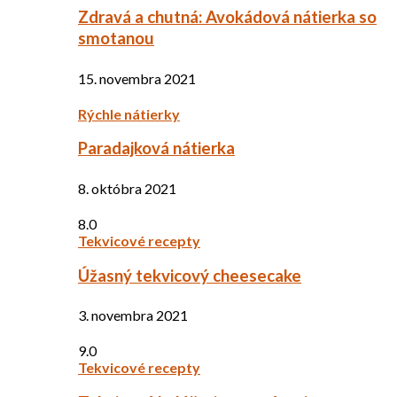
Zdravá a chutná: Avokádová nátierka so
smotanou
15. novembra 2021
Rýchle nátierky
Paradajková nátierka
8. októbra 2021
8.0
Tekvicové recepty
Úžasný tekvicový cheesecake
3. novembra 2021
9.0
Tekvicové recepty