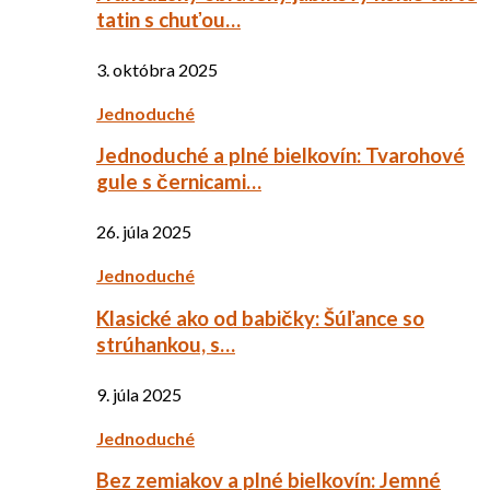
tatin s chuťou…
3. októbra 2025
Jednoduché
Jednoduché a plné bielkovín: Tvarohové
gule s černicami…
26. júla 2025
Jednoduché
Klasické ako od babičky: Šúľance so
strúhankou, s…
9. júla 2025
Jednoduché
Bez zemiakov a plné bielkovín: Jemné