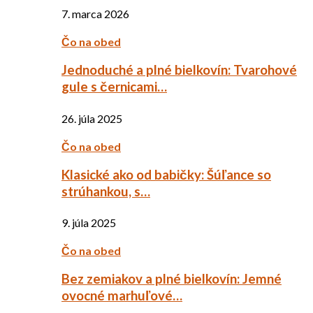
7. marca 2026
Čo na obed
Jednoduché a plné bielkovín: Tvarohové
gule s černicami…
26. júla 2025
Čo na obed
Klasické ako od babičky: Šúľance so
strúhankou, s…
9. júla 2025
Čo na obed
Bez zemiakov a plné bielkovín: Jemné
ovocné marhuľové…