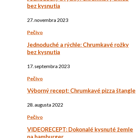
bez kysnutia
27. novembra 2023
Pečivo
Jednoduché a rýchle: Chrumkavé rožky
bez kysnutia
17. septembra 2023
Pečivo
Výborný recept: Chrumkavé pizza štangle
28. augusta 2022
Pečivo
VIDEORECEPT: Dokonalé kysnuté žemle
na hamburger