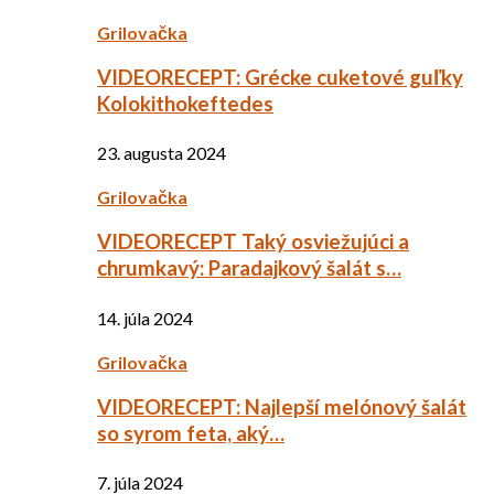
Grilovačka
VIDEORECEPT: Grécke cuketové guľky
Kolokithokeftedes
23. augusta 2024
Grilovačka
VIDEORECEPT Taký osviežujúci a
chrumkavý: Paradajkový šalát s…
14. júla 2024
Grilovačka
VIDEORECEPT: Najlepší melónový šalát
so syrom feta, aký…
7. júla 2024