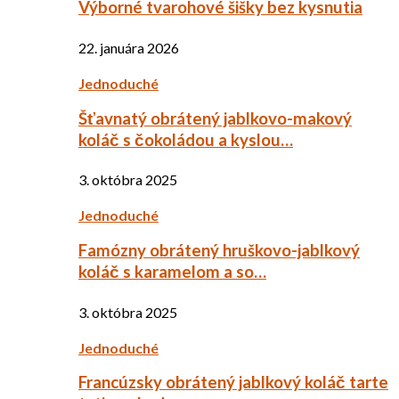
Výborné tvarohové šišky bez kysnutia
22. januára 2026
Jednoduché
Šťavnatý obrátený jablkovo-makový
koláč s čokoládou a kyslou…
3. októbra 2025
Jednoduché
Famózny obrátený hruškovo-jablkový
koláč s karamelom a so…
3. októbra 2025
Jednoduché
Francúzsky obrátený jablkový koláč tarte