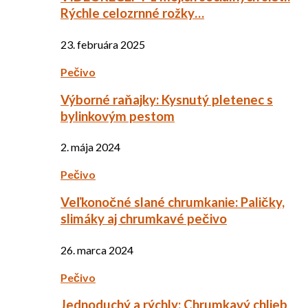
Rýchle celozrnné rožky…
23. februára 2025
Pečivo
Výborné raňajky: Kysnutý pletenec s
bylinkovým pestom
2. mája 2024
Pečivo
Veľkonočné slané chrumkanie: Paličky,
slimáky aj chrumkavé pečivo
26. marca 2024
Pečivo
Jednoduchý a rýchly: Chrumkavý chlieb