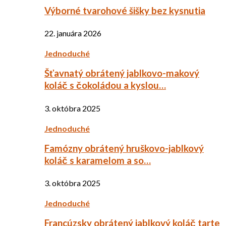
Výborné tvarohové šišky bez kysnutia
22. januára 2026
Jednoduché
Šťavnatý obrátený jablkovo-makový
koláč s čokoládou a kyslou…
3. októbra 2025
Jednoduché
Famózny obrátený hruškovo-jablkový
koláč s karamelom a so…
3. októbra 2025
Jednoduché
Francúzsky obrátený jablkový koláč tarte