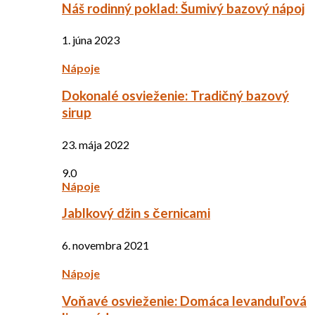
Náš rodinný poklad: Šumivý bazový nápoj
1. júna 2023
Nápoje
Dokonalé osvieženie: Tradičný bazový
sirup
23. mája 2022
9.0
Nápoje
Jablkový džin s černicami
6. novembra 2021
Nápoje
Voňavé osvieženie: Domáca levanduľová