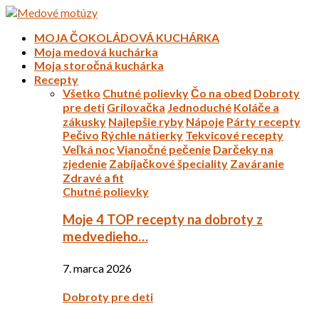
MOJA ČOKOLÁDOVÁ KUCHÁRKA
Moja medová kuchárka
Moja storočná kuchárka
Recepty
Všetko
Chutné polievky
Čo na obed
Dobroty
pre deti
Grilovačka
Jednoduché
Koláče a
zákusky
Najlepšie ryby
Nápoje
Párty recepty
Pečivo
Rýchle nátierky
Tekvicové recepty
Veľká noc
Vianočné pečenie
Darčeky na
zjedenie
Zabíjačkové špeciality
Zaváranie
Zdravé a fit
Chutné polievky
Moje 4 TOP recepty na dobroty z
medvedieho…
7. marca 2026
Dobroty pre deti