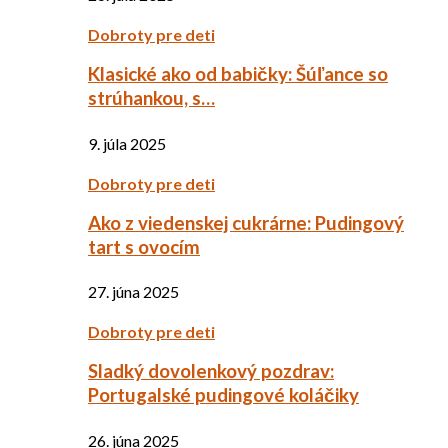
Dobroty pre deti
Klasické ako od babičky: Šúľance so
strúhankou, s…
9. júla 2025
Dobroty pre deti
Ako z viedenskej cukrárne: Pudingový
tart s ovocím
27. júna 2025
Dobroty pre deti
Sladký dovolenkový pozdrav:
Portugalské pudingové koláčiky
26. júna 2025