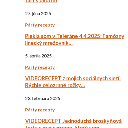
tart s ovocím
27. júna 2025
Párty recepty
Piekla som v Teleráne 4.4.2025: Famózny
linecký mrežovník…
5. apríla 2025
Párty recepty
VIDEORECEPT z mojich sociálnych sietí:
Rýchle celozrnné rožky…
23. februára 2025
Párty recepty
VIDEORECEPT Jednoduchá broskyňová
torta s mascarpone, ktorú som…