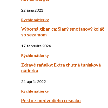
22. júna 2021
Rýchle nátierky
Výborná gibanica: Slaný smotanový koláč
so sezamom
17. februára 2024
Rýchle nátierky
Zdravé raňajky: Extra chutná tuniaková
nátierka
24. apríla 2022
Rýchle nátierky
Pesto z medvedieho cesnaku