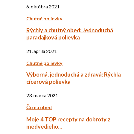
6. októbra 2021
Chutné polievky
Rýchly a chutný obed: Jednoduchá
paradajková polievka
21. apríla 2021
Chutné polievky
Výborná, jednoduchá a zdravá: Rýchla
cícerová polievka
23. marca 2021
Čo na obed
Moje 4 TOP recepty na dobroty z
medvedieho…