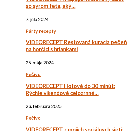
so syrom feta, aký…
7. júla 2024
Párty recepty
VIDEORECEPT Restovaná kuracia pečeň
na horčici s hriankami
25. mája 2024
Pečivo
VIDEORECEPT Hotové do 30 minút:
Rýchle vikendové celozrnné…
23. februára 2025
Pečivo
VIDEORECEPT z mojich sociálnych sietí: