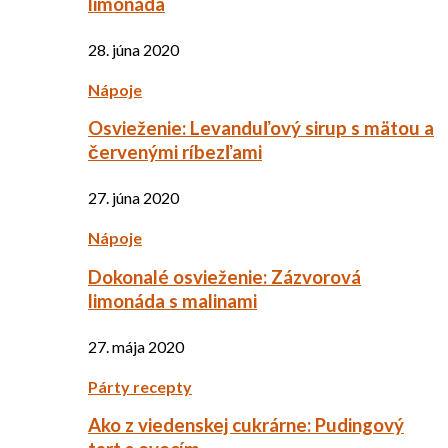
limonáda
28. júna 2020
Nápoje
Osvieženie: Levanduľový sirup s mätou a
červenými ríbezľami
27. júna 2020
Nápoje
Dokonalé osvieženie: Zázvorová
limonáda s malinami
27. mája 2020
Párty recepty
Ako z viedenskej cukrárne: Pudingový