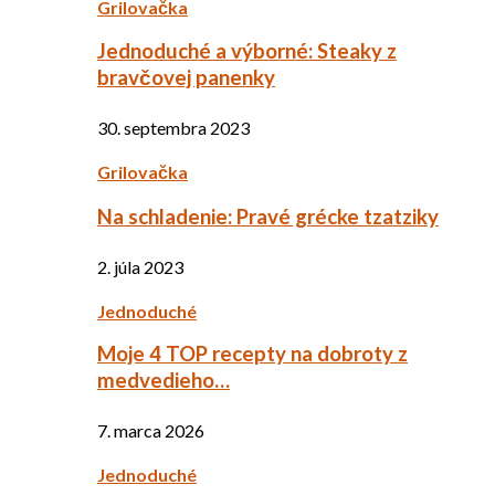
Grilovačka
Jednoduché a výborné: Steaky z
bravčovej panenky
30. septembra 2023
Grilovačka
Na schladenie: Pravé grécke tzatziky
2. júla 2023
Jednoduché
Moje 4 TOP recepty na dobroty z
medvedieho…
7. marca 2026
Jednoduché