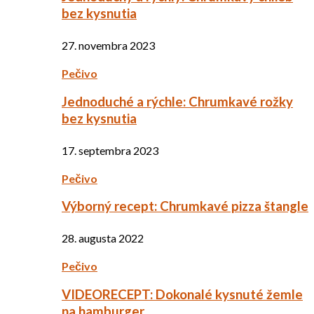
bez kysnutia
27. novembra 2023
Pečivo
Jednoduché a rýchle: Chrumkavé rožky
bez kysnutia
17. septembra 2023
Pečivo
Výborný recept: Chrumkavé pizza štangle
28. augusta 2022
Pečivo
VIDEORECEPT: Dokonalé kysnuté žemle
na hamburger