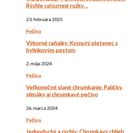
Rýchle celozrnné rožky…
23. februára 2025
Pečivo
Výborné raňajky: Kysnutý pletenec s
bylinkovým pestom
2. mája 2024
Pečivo
Veľkonočné slané chrumkanie: Paličky,
slimáky aj chrumkavé pečivo
26. marca 2024
Pečivo
Jednoduchý a rýchly: Chrumkavý chlieb