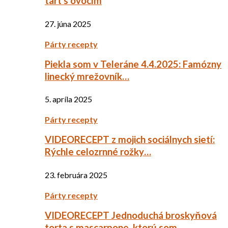
tart s ovocím
27. júna 2025
Párty recepty
Piekla som v Teleráne 4.4.2025: Famózny
linecký mrežovník…
5. apríla 2025
Párty recepty
VIDEORECEPT z mojich sociálnych sietí:
Rýchle celozrnné rožky…
23. februára 2025
Párty recepty
VIDEORECEPT Jednoduchá broskyňová
torta s mascarpone, ktorú som…