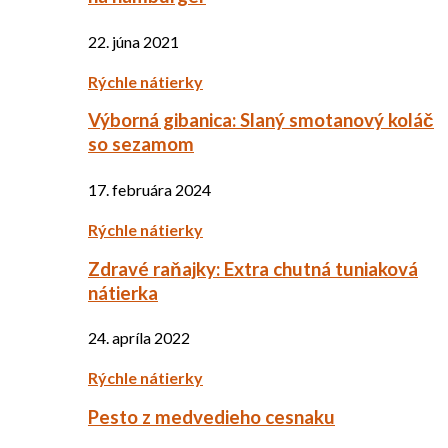
22. júna 2021
Rýchle nátierky
Výborná gibanica: Slaný smotanový koláč
so sezamom
17. februára 2024
Rýchle nátierky
Zdravé raňajky: Extra chutná tuniaková
nátierka
24. apríla 2022
Rýchle nátierky
Pesto z medvedieho cesnaku