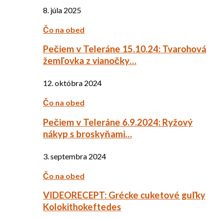
8. júla 2025
Čo na obed
Pečiem v Teleráne 15.10.24: Tvarohová
žemľovka z vianočky…
12. októbra 2024
Čo na obed
Pečiem v Teleráne 6.9.2024: Ryžový
nákyp s broskyňami…
3. septembra 2024
Čo na obed
VIDEORECEPT: Grécke cuketové guľky
Kolokithokeftedes