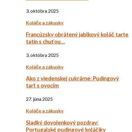
3. októbra 2025
Koláče a zákusky
Francúzsky obrátený jablkový koláč tarte
tatin s chuťou…
3. októbra 2025
Koláče a zákusky
Ako z viedenskej cukrárne: Pudingový
tart s ovocím
27. júna 2025
Koláče a zákusky
Sladký dovolenkový pozdrav:
Portugalské pudingové koláčiky