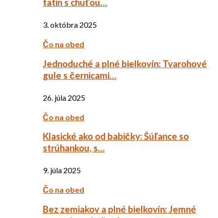
tatin s chuťou…
3. októbra 2025
Čo na obed
Jednoduché a plné bielkovín: Tvarohové
gule s černicami…
26. júla 2025
Čo na obed
Klasické ako od babičky: Šúľance so
strúhankou, s…
9. júla 2025
Čo na obed
Bez zemiakov a plné bielkovín: Jemné