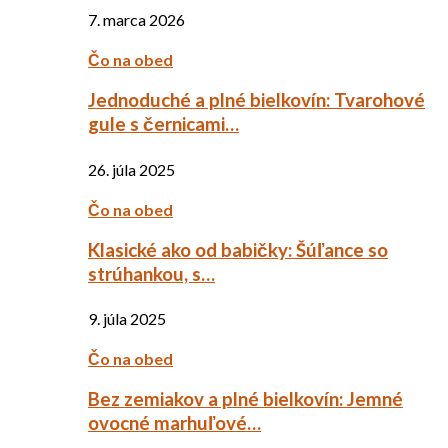
7. marca 2026
Čo na obed
Jednoduché a plné bielkovín: Tvarohové
gule s černicami…
26. júla 2025
Čo na obed
Klasické ako od babičky: Šúľance so
strúhankou, s…
9. júla 2025
Čo na obed
Bez zemiakov a plné bielkovín: Jemné
ovocné marhuľové…