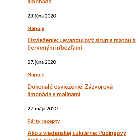
limonáda
28. júna 2020
Nápoje
Osvieženie: Levanduľový sirup s mätou a
červenými ríbezľami
27. júna 2020
Nápoje
Dokonalé osvieženie: Zázvorová
limonáda s malinami
27. mája 2020
Párty recepty
Ako z viedenskej cukrárne: Pudingový