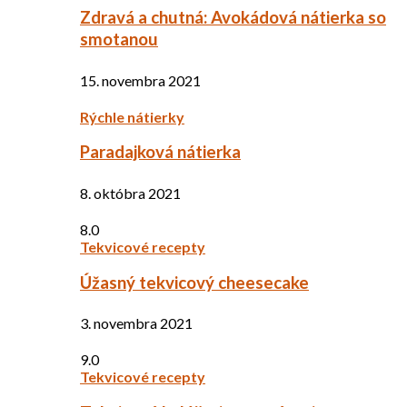
Zdravá a chutná: Avokádová nátierka so
smotanou
15. novembra 2021
Rýchle nátierky
Paradajková nátierka
8. októbra 2021
8.0
Tekvicové recepty
Úžasný tekvicový cheesecake
3. novembra 2021
9.0
Tekvicové recepty