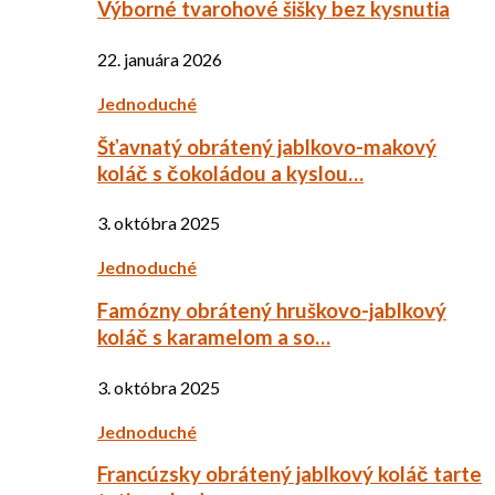
Výborné tvarohové šišky bez kysnutia
22. januára 2026
Jednoduché
Šťavnatý obrátený jablkovo-makový
koláč s čokoládou a kyslou…
3. októbra 2025
Jednoduché
Famózny obrátený hruškovo-jablkový
koláč s karamelom a so…
3. októbra 2025
Jednoduché
Francúzsky obrátený jablkový koláč tarte