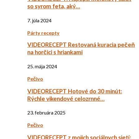
so syrom feta, aký…
7. júla 2024
Párty recepty
VIDEORECEPT Restovaná kuracia pečeň
na horčici s hriankami
25. mája 2024
Pečivo
VIDEORECEPT Hotové do 30 minút:
Rýchle vikendové celozrnné…
23. februára 2025
Pečivo
VIDEORECEPT z mojich sociálnych sietí: