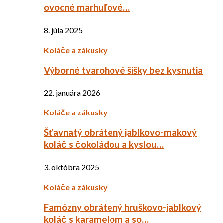
ovocné marhuľové…
8. júla 2025
Koláče a zákusky
Výborné tvarohové šišky bez kysnutia
22. januára 2026
Koláče a zákusky
Šťavnatý obrátený jablkovo-makový
koláč s čokoládou a kyslou…
3. októbra 2025
Koláče a zákusky
Famózny obrátený hruškovo-jablkový
koláč s karamelom a so…