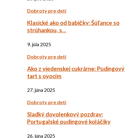
Dobroty pre deti
Klasické ako od babičky: Šúľance so
strúhankou, s…
9. júla 2025
Dobroty pre deti
Ako z viedenskej cukrárne: Pudingový
tart s ovocím
27. júna 2025
Dobroty pre deti
Sladký dovolenkový pozdrav:
Portugalské pudingové koláčiky
26. júna 2025