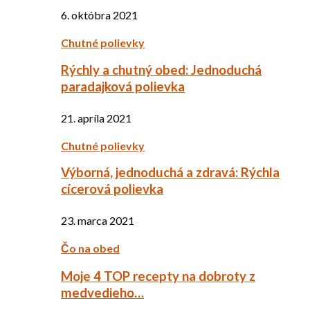
6. októbra 2021
Chutné polievky
Rýchly a chutný obed: Jednoduchá
paradajková polievka
21. apríla 2021
Chutné polievky
Výborná, jednoduchá a zdravá: Rýchla
cícerová polievka
23. marca 2021
Čo na obed
Moje 4 TOP recepty na dobroty z
medvedieho…