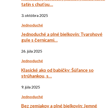
tatin s chuťou…
3. októbra 2025
Jednoduché
Jednoduché a plné bielkovín: Tvarohové
gule s černicami…
26. júla 2025
Jednoduché
Klasické ako od babičky: Šúľance so
strúhankou, s…
9. júla 2025
Jednoduché
Bez zemiakov a plné bielkovín: Jemné