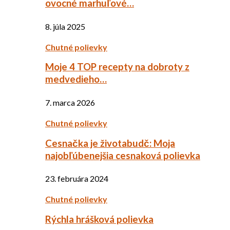
ovocné marhuľové…
8. júla 2025
Chutné polievky
Moje 4 TOP recepty na dobroty z
medvedieho…
7. marca 2026
Chutné polievky
Cesnačka je životabudč: Moja
najobľúbenejšia cesnaková polievka
23. februára 2024
Chutné polievky
Rýchla hrášková polievka