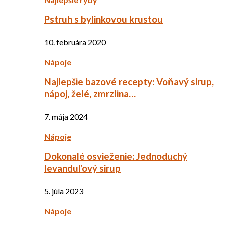
Pstruh s bylinkovou krustou
10. februára 2020
Nápoje
Najlepšie bazové recepty: Voňavý sirup,
nápoj, želé, zmrzlina…
7. mája 2024
Nápoje
Dokonalé osvieženie: Jednoduchý
levanduľový sirup
5. júla 2023
Nápoje