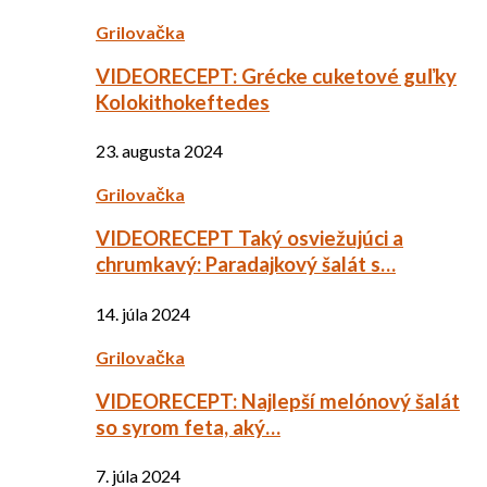
Grilovačka
VIDEORECEPT: Grécke cuketové guľky
Kolokithokeftedes
23. augusta 2024
Grilovačka
VIDEORECEPT Taký osviežujúci a
chrumkavý: Paradajkový šalát s…
14. júla 2024
Grilovačka
VIDEORECEPT: Najlepší melónový šalát
so syrom feta, aký…
7. júla 2024