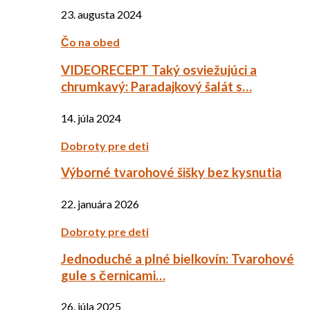
23. augusta 2024
Čo na obed
VIDEORECEPT Taký osviežujúci a
chrumkavý: Paradajkový šalát s…
14. júla 2024
Dobroty pre deti
Výborné tvarohové šišky bez kysnutia
22. januára 2026
Dobroty pre deti
Jednoduché a plné bielkovín: Tvarohové
gule s černicami…
26. júla 2025