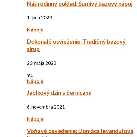
Náš rodinný poklad: Šumivý bazový nápoj
1. júna 2023
Nápoje
Dokonalé osvieženie: Tradičný bazový
sirup
23. mája 2022
9.0
Nápoje
Jablkový džin s černicami
6. novembra 2021
Nápoje
Voňavé osvieženie: Domáca levanduľová