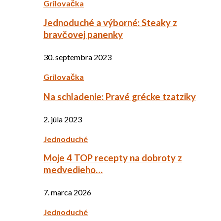
Grilovačka
Jednoduché a výborné: Steaky z
bravčovej panenky
30. septembra 2023
Grilovačka
Na schladenie: Pravé grécke tzatziky
2. júla 2023
Jednoduché
Moje 4 TOP recepty na dobroty z
medvedieho…
7. marca 2026
Jednoduché