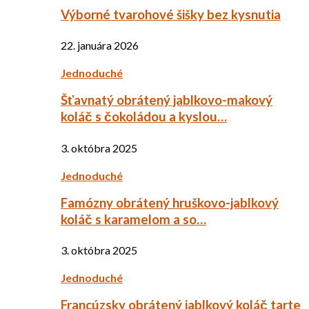
Výborné tvarohové šišky bez kysnutia
22. januára 2026
Jednoduché
Šťavnatý obrátený jablkovo-makový
koláč s čokoládou a kyslou…
3. októbra 2025
Jednoduché
Famózny obrátený hruškovo-jablkový
koláč s karamelom a so…
3. októbra 2025
Jednoduché
Francúzsky obrátený jablkový koláč tarte