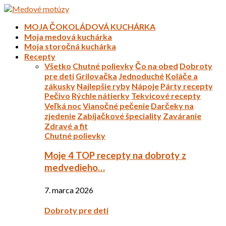
MOJA ČOKOLÁDOVÁ KUCHÁRKA
Moja medová kuchárka
Moja storočná kuchárka
Recepty
Všetko
Chutné polievky
Čo na obed
Dobroty
pre deti
Grilovačka
Jednoduché
Koláče a
zákusky
Najlepšie ryby
Nápoje
Párty recepty
Pečivo
Rýchle nátierky
Tekvicové recepty
Veľká noc
Vianočné pečenie
Darčeky na
zjedenie
Zabíjačkové špeciality
Zaváranie
Zdravé a fit
Chutné polievky
Moje 4 TOP recepty na dobroty z
medvedieho…
7. marca 2026
Dobroty pre deti