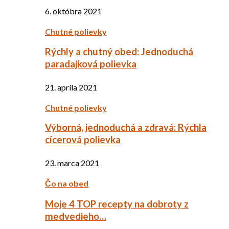
6. októbra 2021
Chutné polievky
Rýchly a chutný obed: Jednoduchá
paradajková polievka
21. apríla 2021
Chutné polievky
Výborná, jednoduchá a zdravá: Rýchla
cícerová polievka
23. marca 2021
Čo na obed
Moje 4 TOP recepty na dobroty z
medvedieho…