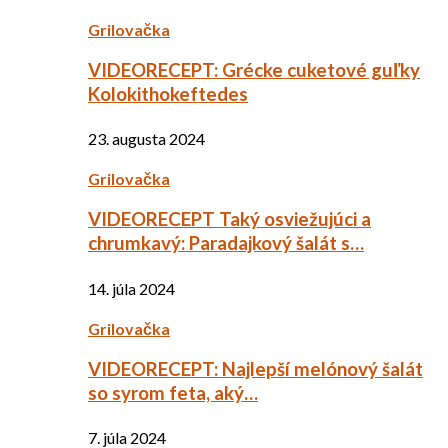
Grilovačka
VIDEORECEPT: Grécke cuketové guľky
Kolokithokeftedes
23. augusta 2024
Grilovačka
VIDEORECEPT Taký osviežujúci a
chrumkavý: Paradajkový šalát s…
14. júla 2024
Grilovačka
VIDEORECEPT: Najlepší melónový šalát
so syrom feta, aký…
7. júla 2024