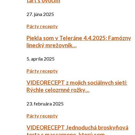
tart s ovocím
27. júna 2025
Párty recepty
Piekla som v Teleráne 4.4.2025: Famózny
linecký mrežovník…
5. apríla 2025
Párty recepty
VIDEORECEPT z mojich sociálnych sietí:
Rýchle celozrnné rožky…
23. februára 2025
Párty recepty
VIDEORECEPT Jednoduchá broskyňová
torta s mascarpone, ktorú som…