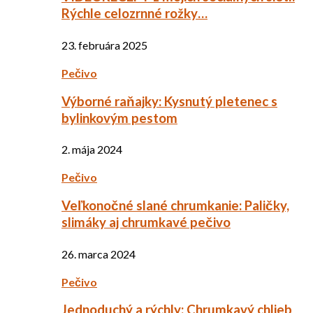
Rýchle celozrnné rožky…
23. februára 2025
Pečivo
Výborné raňajky: Kysnutý pletenec s
bylinkovým pestom
2. mája 2024
Pečivo
Veľkonočné slané chrumkanie: Paličky,
slimáky aj chrumkavé pečivo
26. marca 2024
Pečivo
Jednoduchý a rýchly: Chrumkavý chlieb