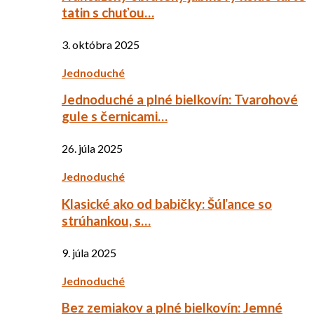
tatin s chuťou…
3. októbra 2025
Jednoduché
Jednoduché a plné bielkovín: Tvarohové
gule s černicami…
26. júla 2025
Jednoduché
Klasické ako od babičky: Šúľance so
strúhankou, s…
9. júla 2025
Jednoduché
Bez zemiakov a plné bielkovín: Jemné