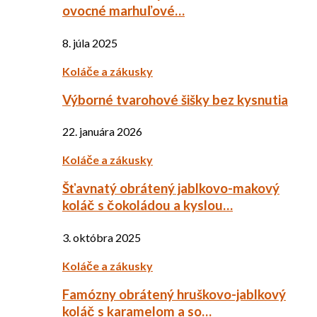
ovocné marhuľové…
8. júla 2025
Koláče a zákusky
Výborné tvarohové šišky bez kysnutia
22. januára 2026
Koláče a zákusky
Šťavnatý obrátený jablkovo-makový
koláč s čokoládou a kyslou…
3. októbra 2025
Koláče a zákusky
Famózny obrátený hruškovo-jablkový
koláč s karamelom a so…