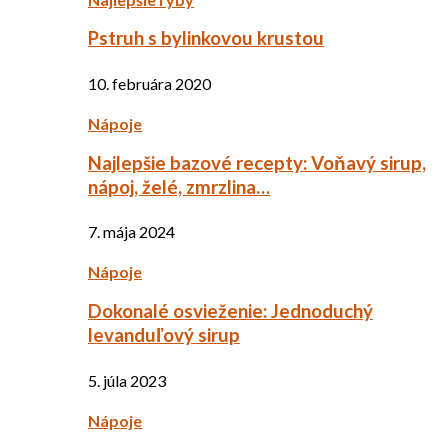
Pstruh s bylinkovou krustou
10. februára 2020
Nápoje
Najlepšie bazové recepty: Voňavý sirup,
nápoj, želé, zmrzlina…
7. mája 2024
Nápoje
Dokonalé osvieženie: Jednoduchý
levanduľový sirup
5. júla 2023
Nápoje