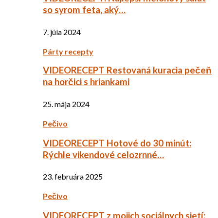
so syrom feta, aký…
7. júla 2024
Párty recepty
VIDEORECEPT Restovaná kuracia pečeň
na horčici s hriankami
25. mája 2024
Pečivo
VIDEORECEPT Hotové do 30 minút:
Rýchle vikendové celozrnné…
23. februára 2025
Pečivo
VIDEORECEPT z mojich sociálnych sietí: