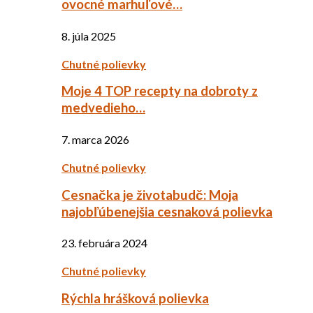
ovocné marhuľové…
8. júla 2025
Chutné polievky
Moje 4 TOP recepty na dobroty z
medvedieho…
7. marca 2026
Chutné polievky
Cesnačka je životabudč: Moja
najobľúbenejšia cesnaková polievka
23. februára 2024
Chutné polievky
Rýchla hrášková polievka