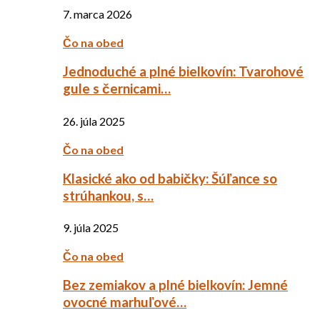
7. marca 2026
Čo na obed
Jednoduché a plné bielkovín: Tvarohové
gule s černicami…
26. júla 2025
Čo na obed
Klasické ako od babičky: Šúľance so
strúhankou, s…
9. júla 2025
Čo na obed
Bez zemiakov a plné bielkovín: Jemné
ovocné marhuľové…