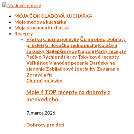
MOJA ČOKOLÁDOVÁ KUCHÁRKA
Moja medová kuchárka
Moja storočná kuchárka
Recepty
Všetko
Chutné polievky
Čo na obed
Dobroty
pre deti
Grilovačka
Jednoduché
Koláče a
zákusky
Najlepšie ryby
Nápoje
Párty recepty
Pečivo
Rýchle nátierky
Tekvicové recepty
Veľká noc
Vianočné pečenie
Darčeky na
zjedenie
Zabíjačkové špeciality
Zaváranie
Zdravé a fit
Chutné polievky
Moje 4 TOP recepty na dobroty z
medvedieho…
7. marca 2026
Dobroty pre deti