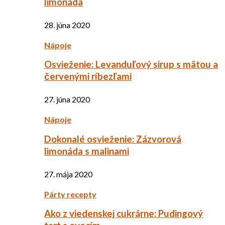
limonáda
28. júna 2020
Nápoje
Osvieženie: Levanduľový sirup s mätou a
červenými ríbezľami
27. júna 2020
Nápoje
Dokonalé osvieženie: Zázvorová
limonáda s malinami
27. mája 2020
Párty recepty
Ako z viedenskej cukrárne: Pudingový