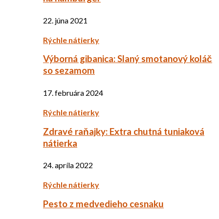
22. júna 2021
Rýchle nátierky
Výborná gibanica: Slaný smotanový koláč
so sezamom
17. februára 2024
Rýchle nátierky
Zdravé raňajky: Extra chutná tuniaková
nátierka
24. apríla 2022
Rýchle nátierky
Pesto z medvedieho cesnaku