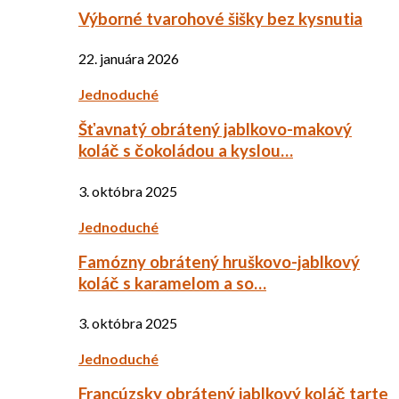
Výborné tvarohové šišky bez kysnutia
22. januára 2026
Jednoduché
Šťavnatý obrátený jablkovo-makový
koláč s čokoládou a kyslou…
3. októbra 2025
Jednoduché
Famózny obrátený hruškovo-jablkový
koláč s karamelom a so…
3. októbra 2025
Jednoduché
Francúzsky obrátený jablkový koláč tarte