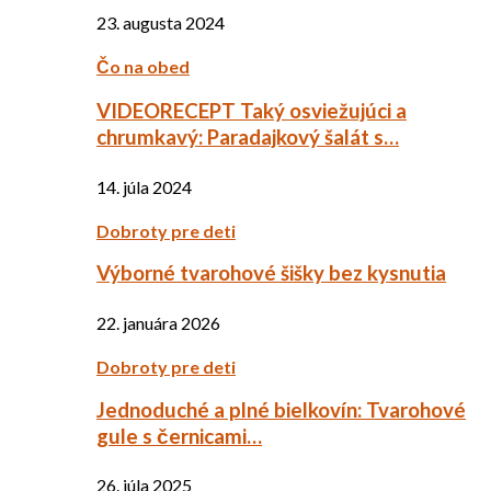
23. augusta 2024
Čo na obed
VIDEORECEPT Taký osviežujúci a
chrumkavý: Paradajkový šalát s…
14. júla 2024
Dobroty pre deti
Výborné tvarohové šišky bez kysnutia
22. januára 2026
Dobroty pre deti
Jednoduché a plné bielkovín: Tvarohové
gule s černicami…
26. júla 2025