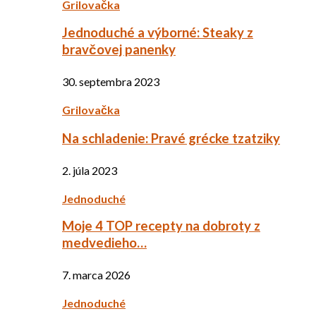
Grilovačka
Jednoduché a výborné: Steaky z
bravčovej panenky
30. septembra 2023
Grilovačka
Na schladenie: Pravé grécke tzatziky
2. júla 2023
Jednoduché
Moje 4 TOP recepty na dobroty z
medvedieho…
7. marca 2026
Jednoduché