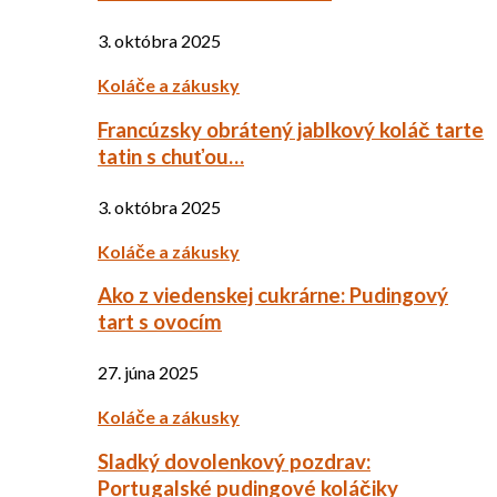
3. októbra 2025
Koláče a zákusky
Francúzsky obrátený jablkový koláč tarte
tatin s chuťou…
3. októbra 2025
Koláče a zákusky
Ako z viedenskej cukrárne: Pudingový
tart s ovocím
27. júna 2025
Koláče a zákusky
Sladký dovolenkový pozdrav:
Portugalské pudingové koláčiky