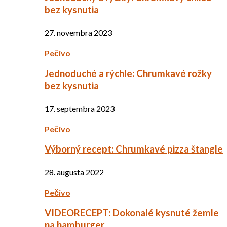
bez kysnutia
27. novembra 2023
Pečivo
Jednoduché a rýchle: Chrumkavé rožky
bez kysnutia
17. septembra 2023
Pečivo
Výborný recept: Chrumkavé pizza štangle
28. augusta 2022
Pečivo
VIDEORECEPT: Dokonalé kysnuté žemle
na hamburger