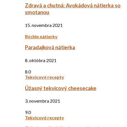
Zdravá a chutná: Avokádová nátierka so
smotanou
15. novembra 2021
Rýchle nátierky
Paradajková nátierka
8. októbra 2021
8.0
Tekvicové recepty
Úžasný tekvicový cheesecake
3. novembra 2021
9.0
Tekvicové recepty