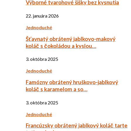
Výborné tvarohové šišky bez kysnutia
22. januára 2026
Jednoduché
Šťavnatý obrátený jablkovo-makový
koláč s čokoládou a kyslou…
3. októbra 2025
Jednoduché
Famózny obrátený hruškovo-jablkový
koláč s karamelom a so…
3. októbra 2025
Jednoduché
Francúzsky obrátený jablkový koláč tarte