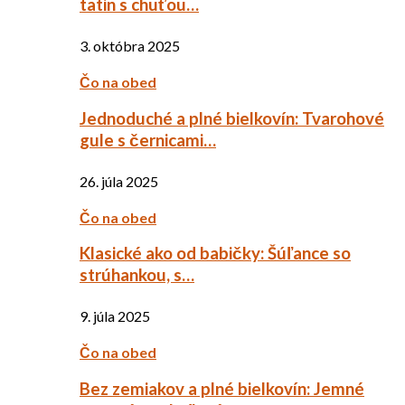
tatin s chuťou…
3. októbra 2025
Čo na obed
Jednoduché a plné bielkovín: Tvarohové
gule s černicami…
26. júla 2025
Čo na obed
Klasické ako od babičky: Šúľance so
strúhankou, s…
9. júla 2025
Čo na obed
Bez zemiakov a plné bielkovín: Jemné