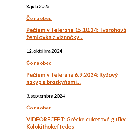
8. júla 2025
Čo na obed
Pečiem v Teleráne 15.10.24: Tvarohová
žemľovka z vianočky…
12. októbra 2024
Čo na obed
Pečiem v Teleráne 6.9.2024: Ryžový
nákyp s broskyňami…
3. septembra 2024
Čo na obed
VIDEORECEPT: Grécke cuketové guľky
Kolokithokeftedes