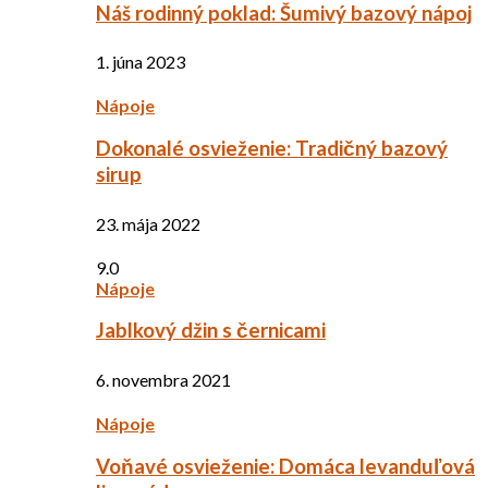
Náš rodinný poklad: Šumivý bazový nápoj
1. júna 2023
Nápoje
Dokonalé osvieženie: Tradičný bazový
sirup
23. mája 2022
9.0
Nápoje
Jablkový džin s černicami
6. novembra 2021
Nápoje
Voňavé osvieženie: Domáca levanduľová