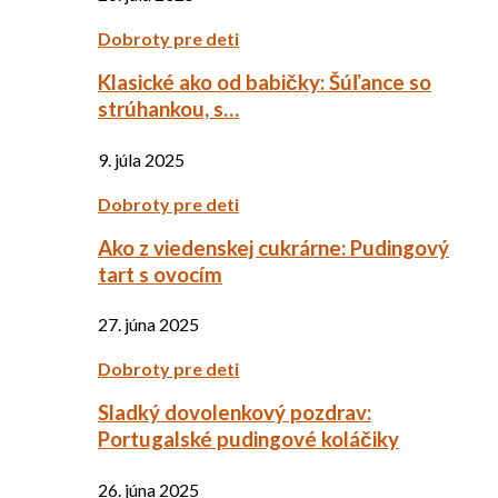
Dobroty pre deti
Klasické ako od babičky: Šúľance so
strúhankou, s…
9. júla 2025
Dobroty pre deti
Ako z viedenskej cukrárne: Pudingový
tart s ovocím
27. júna 2025
Dobroty pre deti
Sladký dovolenkový pozdrav:
Portugalské pudingové koláčiky
26. júna 2025