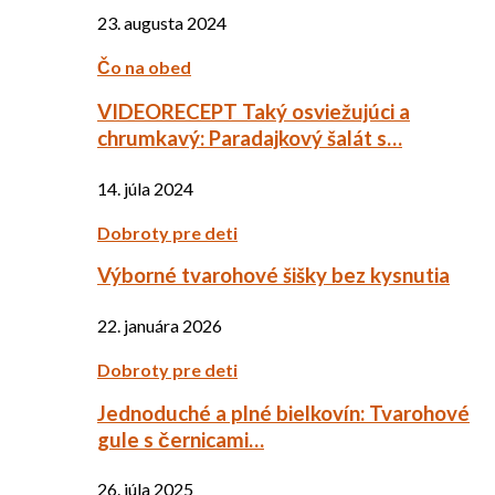
23. augusta 2024
Čo na obed
VIDEORECEPT Taký osviežujúci a
chrumkavý: Paradajkový šalát s…
14. júla 2024
Dobroty pre deti
Výborné tvarohové šišky bez kysnutia
22. januára 2026
Dobroty pre deti
Jednoduché a plné bielkovín: Tvarohové
gule s černicami…
26. júla 2025