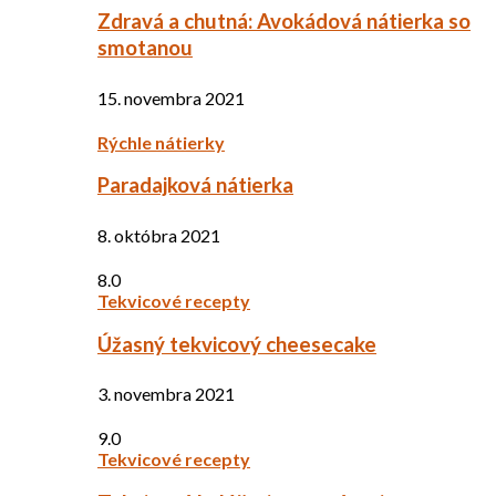
Zdravá a chutná: Avokádová nátierka so
smotanou
15. novembra 2021
Rýchle nátierky
Paradajková nátierka
8. októbra 2021
8.0
Tekvicové recepty
Úžasný tekvicový cheesecake
3. novembra 2021
9.0
Tekvicové recepty