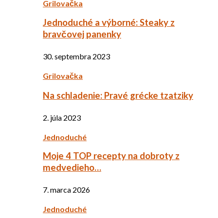
Grilovačka
Jednoduché a výborné: Steaky z
bravčovej panenky
30. septembra 2023
Grilovačka
Na schladenie: Pravé grécke tzatziky
2. júla 2023
Jednoduché
Moje 4 TOP recepty na dobroty z
medvedieho…
7. marca 2026
Jednoduché