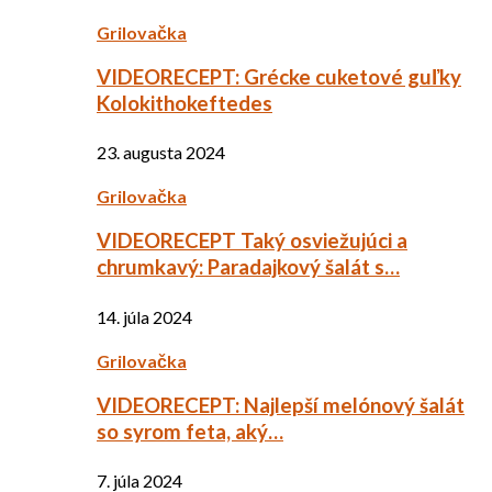
Grilovačka
VIDEORECEPT: Grécke cuketové guľky
Kolokithokeftedes
23. augusta 2024
Grilovačka
VIDEORECEPT Taký osviežujúci a
chrumkavý: Paradajkový šalát s…
14. júla 2024
Grilovačka
VIDEORECEPT: Najlepší melónový šalát
so syrom feta, aký…
7. júla 2024