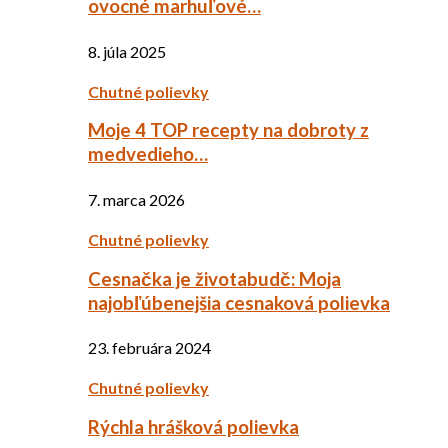
ovocné marhuľové…
8. júla 2025
Chutné polievky
Moje 4 TOP recepty na dobroty z
medvedieho…
7. marca 2026
Chutné polievky
Cesnačka je životabudč: Moja
najobľúbenejšia cesnaková polievka
23. februára 2024
Chutné polievky
Rýchla hrášková polievka