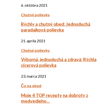
6. októbra 2021
Chutné polievky
Rýchly a chutný obed: Jednoduchá
paradajková polievka
21. apríla 2021
Chutné polievky
Výborná, jednoduchá a zdravá: Rýchla
cícerová polievka
23. marca 2021
Čo na obed
Moje 4 TOP recepty na dobroty z
medvedieho…