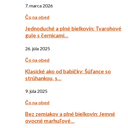
7. marca 2026
Čo na obed
Jednoduché a plné bielkovín: Tvarohové
gule s černicami…
26. júla 2025
Čo na obed
Klasické ako od babičky: Šúľance so
strúhankou, s…
9. júla 2025
Čo na obed
Bez zemiakov a plné bielkovín: Jemné
ovocné marhuľové…