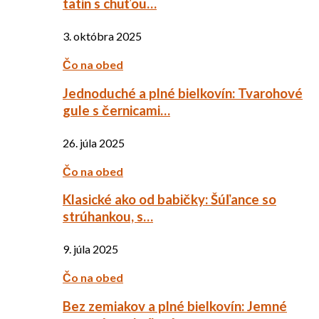
tatin s chuťou…
3. októbra 2025
Čo na obed
Jednoduché a plné bielkovín: Tvarohové
gule s černicami…
26. júla 2025
Čo na obed
Klasické ako od babičky: Šúľance so
strúhankou, s…
9. júla 2025
Čo na obed
Bez zemiakov a plné bielkovín: Jemné