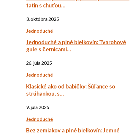
tatin s chuťou…
3. októbra 2025
Jednoduché
Jednoduché a plné bielkovín: Tvarohové
gule s černicami…
26. júla 2025
Jednoduché
Klasické ako od babičky: Šúľance so
strúhankou, s…
9. júla 2025
Jednoduché
Bez zemiakov a plné bielkovín: Jemné