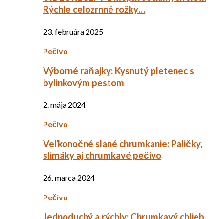
Rýchle celozrnné rožky…
23. februára 2025
Pečivo
Výborné raňajky: Kysnutý pletenec s
bylinkovým pestom
2. mája 2024
Pečivo
Veľkonočné slané chrumkanie: Paličky,
slimáky aj chrumkavé pečivo
26. marca 2024
Pečivo
Jednoduchý a rýchly: Chrumkavý chlieb