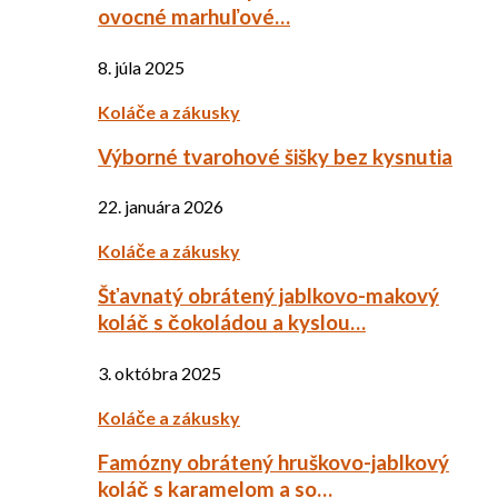
ovocné marhuľové…
8. júla 2025
Koláče a zákusky
Výborné tvarohové šišky bez kysnutia
22. januára 2026
Koláče a zákusky
Šťavnatý obrátený jablkovo-makový
koláč s čokoládou a kyslou…
3. októbra 2025
Koláče a zákusky
Famózny obrátený hruškovo-jablkový
koláč s karamelom a so…