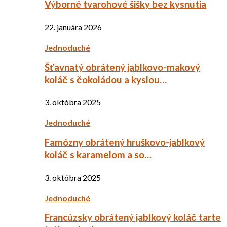
Výborné tvarohové šišky bez kysnutia
22. januára 2026
Jednoduché
Šťavnatý obrátený jablkovo-makový
koláč s čokoládou a kyslou…
3. októbra 2025
Jednoduché
Famózny obrátený hruškovo-jablkový
koláč s karamelom a so…
3. októbra 2025
Jednoduché
Francúzsky obrátený jablkový koláč tarte