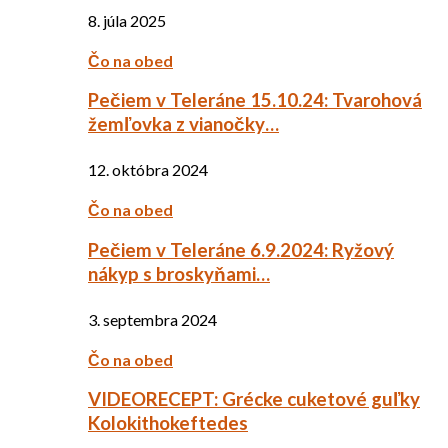
8. júla 2025
Čo na obed
Pečiem v Teleráne 15.10.24: Tvarohová
žemľovka z vianočky…
12. októbra 2024
Čo na obed
Pečiem v Teleráne 6.9.2024: Ryžový
nákyp s broskyňami…
3. septembra 2024
Čo na obed
VIDEORECEPT: Grécke cuketové guľky
Kolokithokeftedes