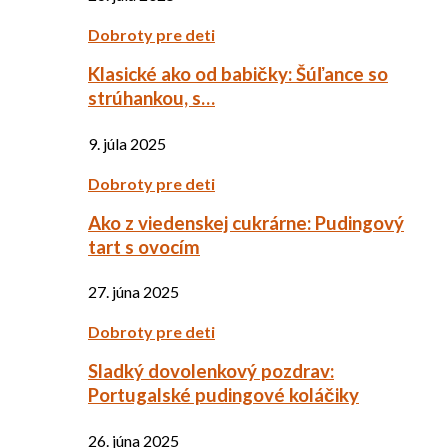
Dobroty pre deti
Klasické ako od babičky: Šúľance so
strúhankou, s…
9. júla 2025
Dobroty pre deti
Ako z viedenskej cukrárne: Pudingový
tart s ovocím
27. júna 2025
Dobroty pre deti
Sladký dovolenkový pozdrav:
Portugalské pudingové koláčiky
26. júna 2025