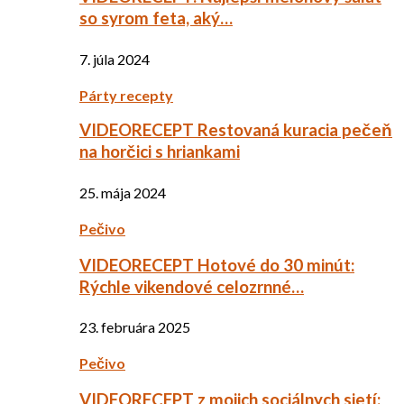
so syrom feta, aký…
7. júla 2024
Párty recepty
VIDEORECEPT Restovaná kuracia pečeň
na horčici s hriankami
25. mája 2024
Pečivo
VIDEORECEPT Hotové do 30 minút:
Rýchle vikendové celozrnné…
23. februára 2025
Pečivo
VIDEORECEPT z mojich sociálnych sietí: