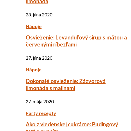
limonáda
28. júna 2020
Nápoje
Osvieženie: Levanduľový sirup s mätou a
červenými ríbezľami
27. júna 2020
Nápoje
Dokonalé osvieženie: Zázvorová
limonáda s malinami
27. mája 2020
Párty recepty
Ako z viedenskej cukrárne: Pudingový