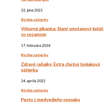
22. júna 2021
Rýchle nátierky
Výborná gibanica: Slaný smotanový koláč
so sezamom
17. februára 2024
Rýchle nátierky
Zdravé raňajky: Extra chutná tuniaková
nátierka
24. apríla 2022
Rýchle nátierky
Pesto z medvedieho cesnaku