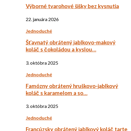
Výborné tvarohové šišky bez kysnutia
22. januára 2026
Jednoduché
Šťavnatý obrátený jablkovo-makový
koláč s čokoládou a kyslou…
3. októbra 2025
Jednoduché
Famózny obrátený hruškovo-jablkový
koláč s karamelom a so…
3. októbra 2025
Jednoduché
Francúzsky obrátený jablkový koláč tarte