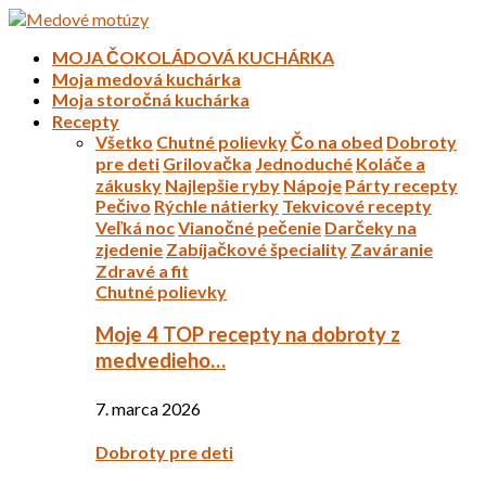
MOJA ČOKOLÁDOVÁ KUCHÁRKA
Moja medová kuchárka
Moja storočná kuchárka
Recepty
Všetko
Chutné polievky
Čo na obed
Dobroty
pre deti
Grilovačka
Jednoduché
Koláče a
zákusky
Najlepšie ryby
Nápoje
Párty recepty
Pečivo
Rýchle nátierky
Tekvicové recepty
Veľká noc
Vianočné pečenie
Darčeky na
zjedenie
Zabíjačkové špeciality
Zaváranie
Zdravé a fit
Chutné polievky
Moje 4 TOP recepty na dobroty z
medvedieho…
7. marca 2026
Dobroty pre deti