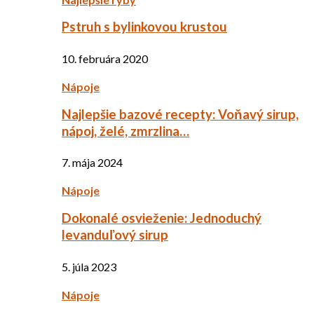
Pstruh s bylinkovou krustou
10. februára 2020
Nápoje
Najlepšie bazové recepty: Voňavý sirup,
nápoj, želé, zmrzlina…
7. mája 2024
Nápoje
Dokonalé osvieženie: Jednoduchý
levanduľový sirup
5. júla 2023
Nápoje