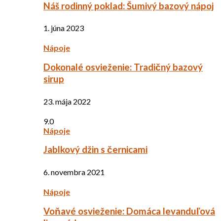
Náš rodinný poklad: Šumivý bazový nápoj
1. júna 2023
Nápoje
Dokonalé osvieženie: Tradičný bazový
sirup
23. mája 2022
9.0
Nápoje
Jablkový džin s černicami
6. novembra 2021
Nápoje
Voňavé osvieženie: Domáca levanduľová