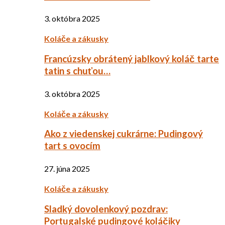
3. októbra 2025
Koláče a zákusky
Francúzsky obrátený jablkový koláč tarte
tatin s chuťou…
3. októbra 2025
Koláče a zákusky
Ako z viedenskej cukrárne: Pudingový
tart s ovocím
27. júna 2025
Koláče a zákusky
Sladký dovolenkový pozdrav:
Portugalské pudingové koláčiky