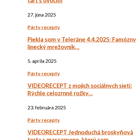
tart s ovocím
27. júna 2025
Párty recepty
Piekla som v Teleráne 4.4.2025: Famózny
linecký mrežovník…
5. apríla 2025
Párty recepty
VIDEORECEPT z mojich sociálnych sietí:
Rýchle celozrnné rožky…
23. februára 2025
Párty recepty
VIDEORECEPT Jednoduchá broskyňová
torta s mascarpone, ktorú som…