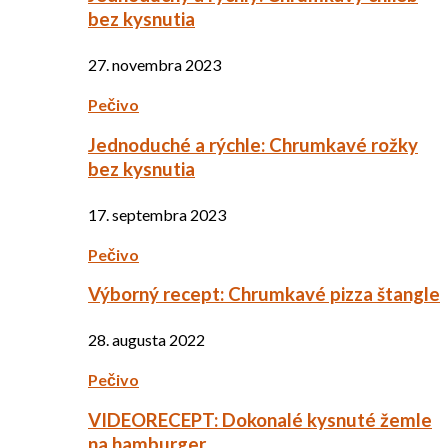
bez kysnutia
27. novembra 2023
Pečivo
Jednoduché a rýchle: Chrumkavé rožky
bez kysnutia
17. septembra 2023
Pečivo
Výborný recept: Chrumkavé pizza štangle
28. augusta 2022
Pečivo
VIDEORECEPT: Dokonalé kysnuté žemle
na hamburger