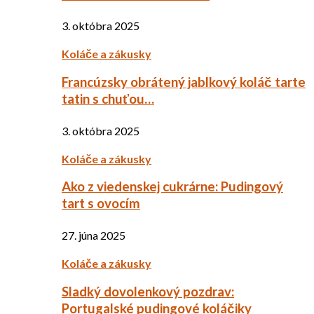
3. októbra 2025
Koláče a zákusky
Francúzsky obrátený jablkový koláč tarte
tatin s chuťou…
3. októbra 2025
Koláče a zákusky
Ako z viedenskej cukrárne: Pudingový
tart s ovocím
27. júna 2025
Koláče a zákusky
Sladký dovolenkový pozdrav:
Portugalské pudingové koláčiky