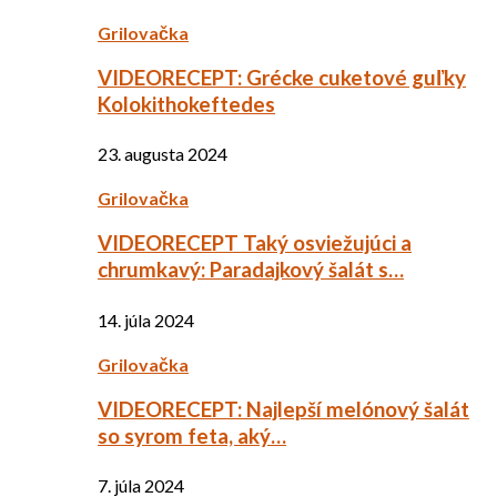
Grilovačka
VIDEORECEPT: Grécke cuketové guľky
Kolokithokeftedes
23. augusta 2024
Grilovačka
VIDEORECEPT Taký osviežujúci a
chrumkavý: Paradajkový šalát s…
14. júla 2024
Grilovačka
VIDEORECEPT: Najlepší melónový šalát
so syrom feta, aký…
7. júla 2024