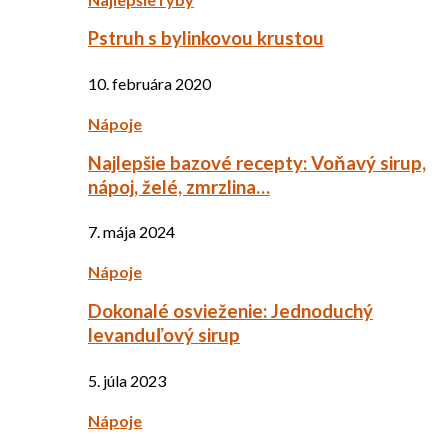
Pstruh s bylinkovou krustou
10. februára 2020
Nápoje
Najlepšie bazové recepty: Voňavý sirup,
nápoj, želé, zmrzlina…
7. mája 2024
Nápoje
Dokonalé osvieženie: Jednoduchý
levanduľový sirup
5. júla 2023
Nápoje