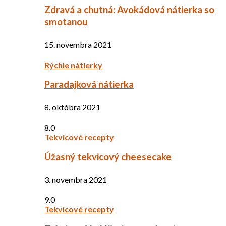
Zdravá a chutná: Avokádová nátierka so
smotanou
15. novembra 2021
Rýchle nátierky
Paradajková nátierka
8. októbra 2021
8.0
Tekvicové recepty
Úžasný tekvicový cheesecake
3. novembra 2021
9.0
Tekvicové recepty