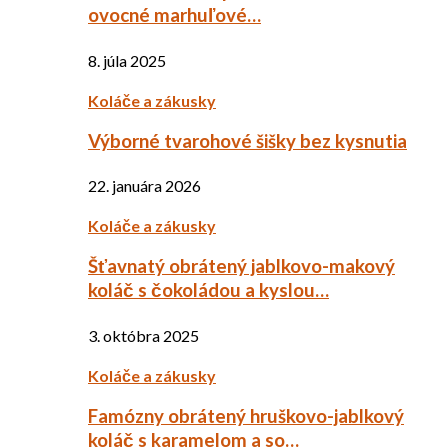
ovocné marhuľové…
8. júla 2025
Koláče a zákusky
Výborné tvarohové šišky bez kysnutia
22. januára 2026
Koláče a zákusky
Šťavnatý obrátený jablkovo-makový
koláč s čokoládou a kyslou…
3. októbra 2025
Koláče a zákusky
Famózny obrátený hruškovo-jablkový
koláč s karamelom a so…