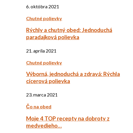
6. októbra 2021
Chutné polievky
Rýchly a chutný obed: Jednoduchá
paradajková polievka
21. apríla 2021
Chutné polievky
Výborná, jednoduchá a zdravá: Rýchla
cícerová polievka
23. marca 2021
Čo na obed
Moje 4 TOP recepty na dobroty z
medvedieho…