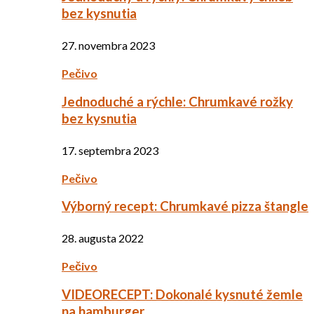
bez kysnutia
27. novembra 2023
Pečivo
Jednoduché a rýchle: Chrumkavé rožky
bez kysnutia
17. septembra 2023
Pečivo
Výborný recept: Chrumkavé pizza štangle
28. augusta 2022
Pečivo
VIDEORECEPT: Dokonalé kysnuté žemle
na hamburger