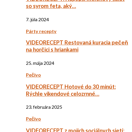
so syrom feta, aký…
7. júla 2024
Párty recepty
VIDEORECEPT Restovaná kuracia pečeň
na horčici s hriankami
25. mája 2024
Pečivo
VIDEORECEPT Hotové do 30 minút:
Rýchle vikendové celozrnné…
23. februára 2025
Pečivo
VIDEORECEPT z mojich sociálnych sietí: