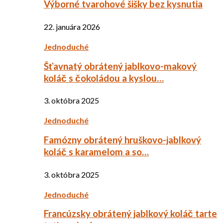
Výborné tvarohové šišky bez kysnutia
22. januára 2026
Jednoduché
Šťavnatý obrátený jablkovo-makový
koláč s čokoládou a kyslou…
3. októbra 2025
Jednoduché
Famózny obrátený hruškovo-jablkový
koláč s karamelom a so…
3. októbra 2025
Jednoduché
Francúzsky obrátený jablkový koláč tarte