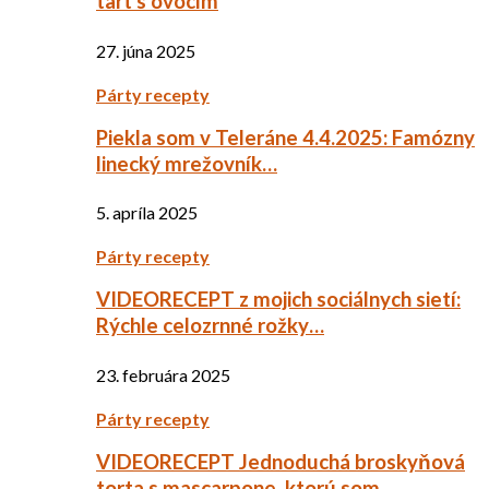
tart s ovocím
27. júna 2025
Párty recepty
Piekla som v Teleráne 4.4.2025: Famózny
linecký mrežovník…
5. apríla 2025
Párty recepty
VIDEORECEPT z mojich sociálnych sietí:
Rýchle celozrnné rožky…
23. februára 2025
Párty recepty
VIDEORECEPT Jednoduchá broskyňová
torta s mascarpone, ktorú som…