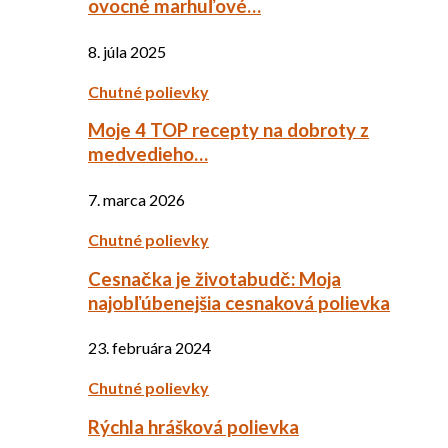
ovocné marhuľové…
8. júla 2025
Chutné polievky
Moje 4 TOP recepty na dobroty z
medvedieho…
7. marca 2026
Chutné polievky
Cesnačka je životabudč: Moja
najobľúbenejšia cesnaková polievka
23. februára 2024
Chutné polievky
Rýchla hrášková polievka