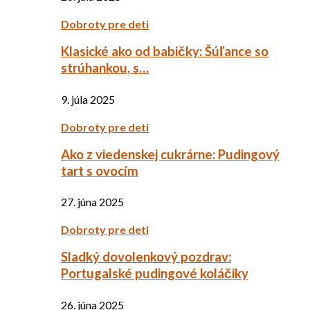
Dobroty pre deti
Klasické ako od babičky: Šúľance so
strúhankou, s…
9. júla 2025
Dobroty pre deti
Ako z viedenskej cukrárne: Pudingový
tart s ovocím
27. júna 2025
Dobroty pre deti
Sladký dovolenkový pozdrav:
Portugalské pudingové koláčiky
26. júna 2025