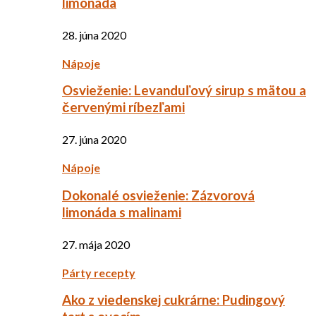
limonáda
28. júna 2020
Nápoje
Osvieženie: Levanduľový sirup s mätou a
červenými ríbezľami
27. júna 2020
Nápoje
Dokonalé osvieženie: Zázvorová
limonáda s malinami
27. mája 2020
Párty recepty
Ako z viedenskej cukrárne: Pudingový