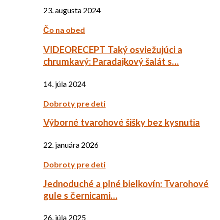
23. augusta 2024
Čo na obed
VIDEORECEPT Taký osviežujúci a
chrumkavý: Paradajkový šalát s…
14. júla 2024
Dobroty pre deti
Výborné tvarohové šišky bez kysnutia
22. januára 2026
Dobroty pre deti
Jednoduché a plné bielkovín: Tvarohové
gule s černicami…
26. júla 2025