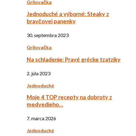
Grilovačka
Jednoduché a výborné: Steaky z
bravčovej panenky
30. septembra 2023
Grilovačka
Na schladenie: Pravé grécke tzatziky
2. júla 2023
Jednoduché
Moje 4 TOP recepty na dobroty z
medvedieho…
7. marca 2026
Jednoduché