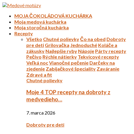
MOJA ČOKOLÁDOVÁ KUCHÁRKA
Moja medová kuchárka
Moja storočná kuchárka
Recepty
Všetko
Chutné polievky
Čo na obed
Dobroty
pre deti
Grilovačka
Jednoduché
Koláče a
zákusky
Najlepšie ryby
Nápoje
Párty recepty
Pečivo
Rýchle nátierky
Tekvicové recepty
Veľká noc
Vianočné pečenie
Darčeky na
zjedenie
Zabíjačkové špeciality
Zaváranie
Zdravé a fit
Chutné polievky
Moje 4 TOP recepty na dobroty z
medvedieho…
7. marca 2026
Dobroty pre deti