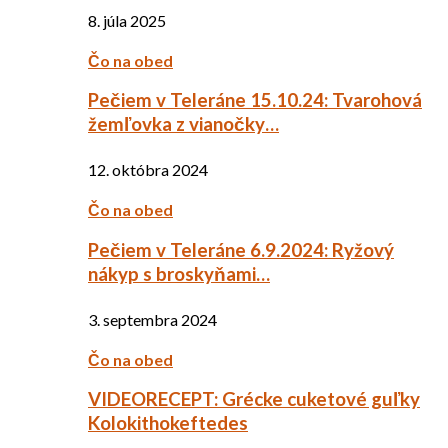
8. júla 2025
Čo na obed
Pečiem v Teleráne 15.10.24: Tvarohová
žemľovka z vianočky…
12. októbra 2024
Čo na obed
Pečiem v Teleráne 6.9.2024: Ryžový
nákyp s broskyňami…
3. septembra 2024
Čo na obed
VIDEORECEPT: Grécke cuketové guľky
Kolokithokeftedes