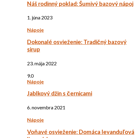
Náš rodinný poklad: Šumivý bazový nápoj
1. júna 2023
Nápoje
Dokonalé osvieženie: Tradičný bazový
sirup
23. mája 2022
9.0
Nápoje
Jablkový džin s černicami
6. novembra 2021
Nápoje
Voňavé osvieženie: Domáca levanduľová