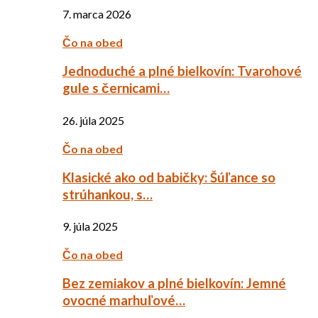
7. marca 2026
Čo na obed
Jednoduché a plné bielkovín: Tvarohové
gule s černicami…
26. júla 2025
Čo na obed
Klasické ako od babičky: Šúľance so
strúhankou, s…
9. júla 2025
Čo na obed
Bez zemiakov a plné bielkovín: Jemné
ovocné marhuľové…