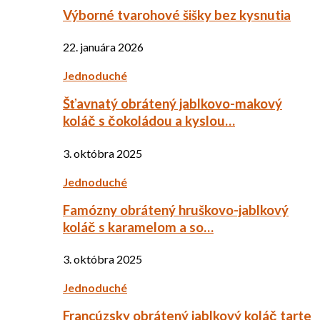
Výborné tvarohové šišky bez kysnutia
22. januára 2026
Jednoduché
Šťavnatý obrátený jablkovo-makový
koláč s čokoládou a kyslou…
3. októbra 2025
Jednoduché
Famózny obrátený hruškovo-jablkový
koláč s karamelom a so…
3. októbra 2025
Jednoduché
Francúzsky obrátený jablkový koláč tarte