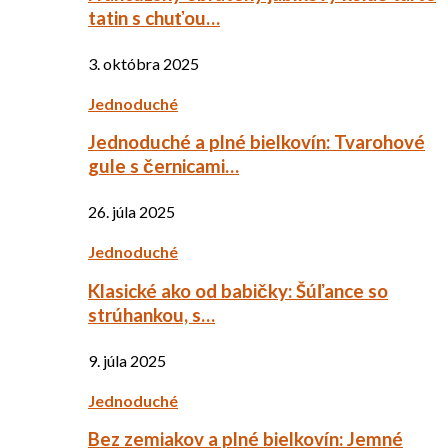
tatin s chuťou…
3. októbra 2025
Jednoduché
Jednoduché a plné bielkovín: Tvarohové
gule s černicami…
26. júla 2025
Jednoduché
Klasické ako od babičky: Šúľance so
strúhankou, s…
9. júla 2025
Jednoduché
Bez zemiakov a plné bielkovín: Jemné