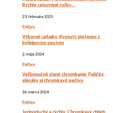
Rýchle celozrnné rožky…
23. februára 2025
Pečivo
Výborné raňajky: Kysnutý pletenec s
bylinkovým pestom
2. mája 2024
Pečivo
Veľkonočné slané chrumkanie: Paličky,
slimáky aj chrumkavé pečivo
26. marca 2024
Pečivo
Jednoduchý a rýchly: Chrumkavý chlieb