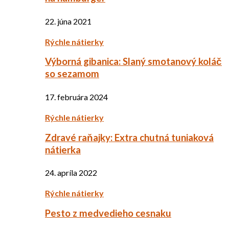
22. júna 2021
Rýchle nátierky
Výborná gibanica: Slaný smotanový koláč
so sezamom
17. februára 2024
Rýchle nátierky
Zdravé raňajky: Extra chutná tuniaková
nátierka
24. apríla 2022
Rýchle nátierky
Pesto z medvedieho cesnaku