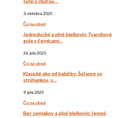
tatin s chuťou…
3. októbra 2025
Čo na obed
Jednoduché a plné bielkovín: Tvarohové
gule s černicami…
26. júla 2025
Čo na obed
Klasické ako od babičky: Šúľance so
strúhankou, s…
9. júla 2025
Čo na obed
Bez zemiakov a plné bielkovín: Jemné