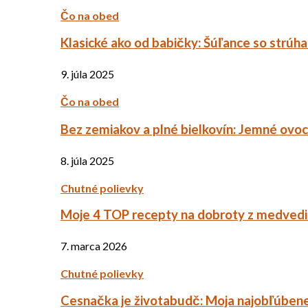
Čo na obed
Klasické ako od babičky: Šúľance so strúh
9. júla 2025
Čo na obed
Bez zemiakov a plné bielkovín: Jemné ov
8. júla 2025
Chutné polievky
Moje 4 TOP recepty na dobroty z medved
7. marca 2026
Chutné polievky
Cesnačka je životabudč: Moja najobľúbene