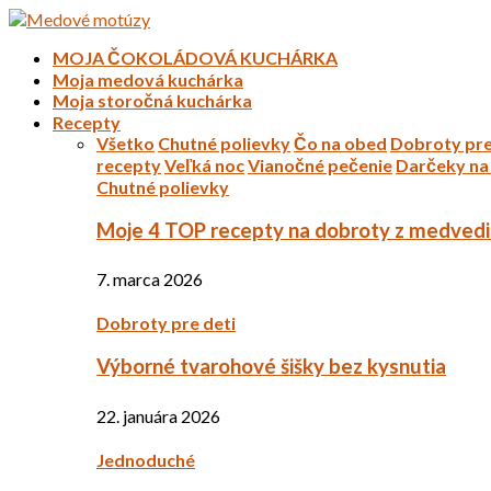
MOJA ČOKOLÁDOVÁ KUCHÁRKA
Moja medová kuchárka
Moja storočná kuchárka
Recepty
Všetko
Chutné polievky
Čo na obed
Dobroty pre
recepty
Veľká noc
Vianočné pečenie
Darčeky na 
Chutné polievky
Moje 4 TOP recepty na dobroty z medved
7. marca 2026
Dobroty pre deti
Výborné tvarohové šišky bez kysnutia
22. januára 2026
Jednoduché