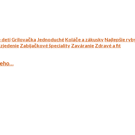
 deti
Grilovačka
Jednoduché
Koláče a zákusky
Najlepšie ryb
zjedenie
Zabíjačkové špeciality
Zaváranie
Zdravé a fit
ieho…