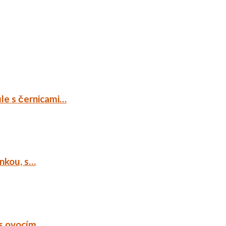
ule s černicami…
ankou, s…
 s ovocím