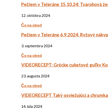
Pečiem v Teleráne 15.10.24: Tvarohová ž
12. októbra 2024
Čo na obed
Pečiem v Teleráne 6.9.2024: Ryžový náky
3. septembra 2024
Čo na obed
VIDEORECEPT: Grécke cuketové guľky Ko
23. augusta 2024
Čo na obed
VIDEORECEPT Taký osviežujúci a chrumkav
14. júla 2024