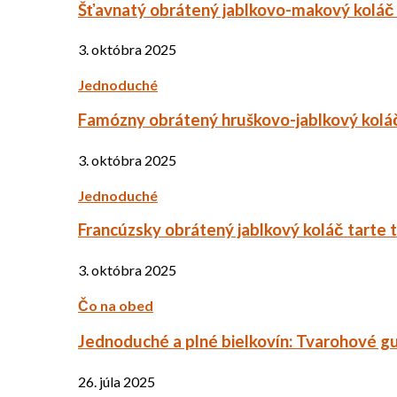
Šťavnatý obrátený jablkovo-makový koláč
3. októbra 2025
Jednoduché
Famózny obrátený hruškovo-jablkový kolá
3. októbra 2025
Jednoduché
Francúzsky obrátený jablkový koláč tarte 
3. októbra 2025
Čo na obed
Jednoduché a plné bielkovín: Tvarohové g
26. júla 2025