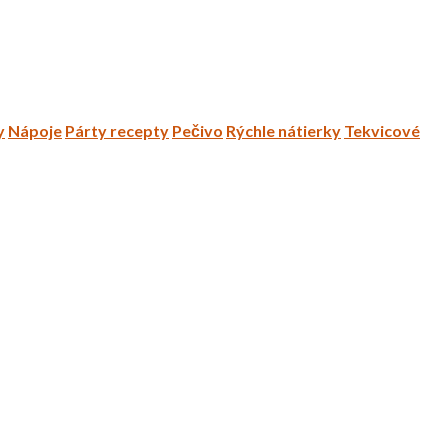
y
Nápoje
Párty recepty
Pečivo
Rýchle nátierky
Tekvicové