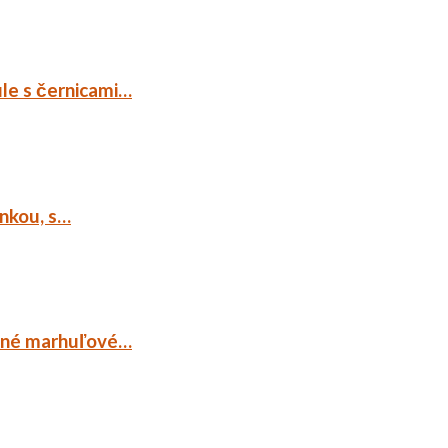
ule s černicami…
ankou, s…
ocné marhuľové…