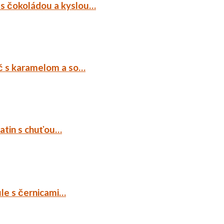
 s čokoládou a kyslou…
č s karamelom a so…
tatin s chuťou…
ule s černicami…