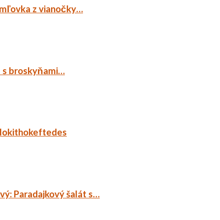
emľovka z vianočky…
p s broskyňami…
lokithokeftedes
ý: Paradajkový šalát s…