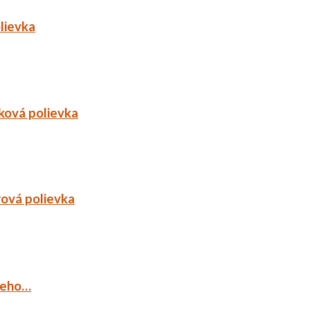
lievka
ková polievka
rová polievka
ieho…