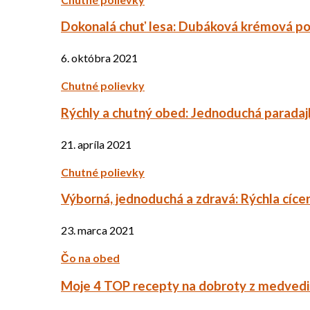
Dokonalá chuť lesa: Dubáková krémová po
6. októbra 2021
Chutné polievky
Rýchly a chutný obed: Jednoduchá paradaj
21. apríla 2021
Chutné polievky
Výborná, jednoduchá a zdravá: Rýchla cíce
23. marca 2021
Čo na obed
Moje 4 TOP recepty na dobroty z medved