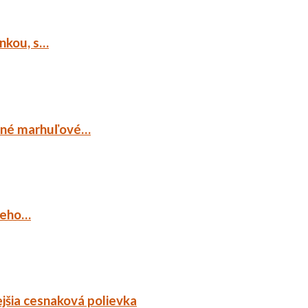
ankou, s…
ocné marhuľové…
ieho…
jšia cesnaková polievka