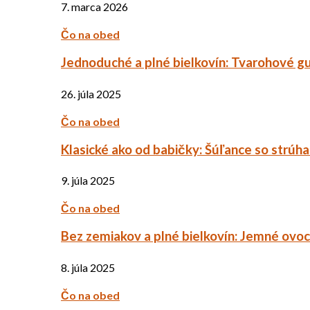
7. marca 2026
Čo na obed
Jednoduché a plné bielkovín: Tvarohové g
26. júla 2025
Čo na obed
Klasické ako od babičky: Šúľance so strúh
9. júla 2025
Čo na obed
Bez zemiakov a plné bielkovín: Jemné ov
8. júla 2025
Čo na obed