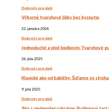
Dobroty pre deti
Výborné tvarohové šišky bez kysnutia
22. januára 2026
Dobroty pre deti
Jednoduché a plné bielkovín: Tvarohové g
26. júla 2025
Dobroty pre deti
Klasické ako od babičky: Šúľance so strúh
9. júla 2025
Dobroty pre deti
Ako z viedenskej cukrárne: Pudingový tart