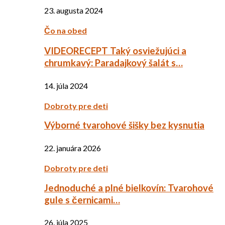
23. augusta 2024
Čo na obed
VIDEORECEPT Taký osviežujúci a
chrumkavý: Paradajkový šalát s…
14. júla 2024
Dobroty pre deti
Výborné tvarohové šišky bez kysnutia
22. januára 2026
Dobroty pre deti
Jednoduché a plné bielkovín: Tvarohové
gule s černicami…
26. júla 2025