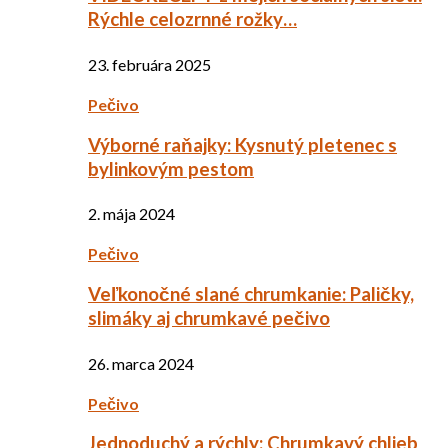
Rýchle celozrnné rožky…
23. februára 2025
Pečivo
Výborné raňajky: Kysnutý pletenec s
bylinkovým pestom
2. mája 2024
Pečivo
Veľkonočné slané chrumkanie: Paličky,
slimáky aj chrumkavé pečivo
26. marca 2024
Pečivo
Jednoduchý a rýchly: Chrumkavý chlieb