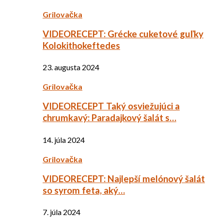
Grilovačka
VIDEORECEPT: Grécke cuketové guľky
Kolokithokeftedes
23. augusta 2024
Grilovačka
VIDEORECEPT Taký osviežujúci a
chrumkavý: Paradajkový šalát s…
14. júla 2024
Grilovačka
VIDEORECEPT: Najlepší melónový šalát
so syrom feta, aký…
7. júla 2024