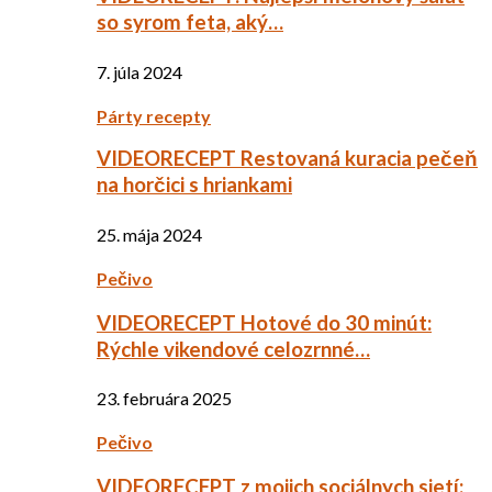
so syrom feta, aký…
7. júla 2024
Párty recepty
VIDEORECEPT Restovaná kuracia pečeň
na horčici s hriankami
25. mája 2024
Pečivo
VIDEORECEPT Hotové do 30 minút:
Rýchle vikendové celozrnné…
23. februára 2025
Pečivo
VIDEORECEPT z mojich sociálnych sietí: