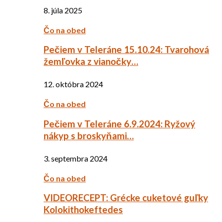
8. júla 2025
Čo na obed
Pečiem v Teleráne 15.10.24: Tvarohová
žemľovka z vianočky…
12. októbra 2024
Čo na obed
Pečiem v Teleráne 6.9.2024: Ryžový
nákyp s broskyňami…
3. septembra 2024
Čo na obed
VIDEORECEPT: Grécke cuketové guľky
Kolokithokeftedes