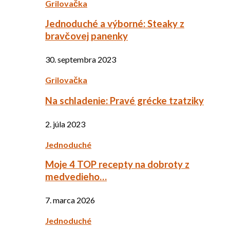
Grilovačka
Jednoduché a výborné: Steaky z
bravčovej panenky
30. septembra 2023
Grilovačka
Na schladenie: Pravé grécke tzatziky
2. júla 2023
Jednoduché
Moje 4 TOP recepty na dobroty z
medvedieho…
7. marca 2026
Jednoduché