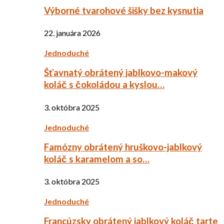
Výborné tvarohové šišky bez kysnutia
22. januára 2026
Jednoduché
Šťavnatý obrátený jablkovo-makový
koláč s čokoládou a kyslou…
3. októbra 2025
Jednoduché
Famózny obrátený hruškovo-jablkový
koláč s karamelom a so…
3. októbra 2025
Jednoduché
Francúzsky obrátený jablkový koláč tarte