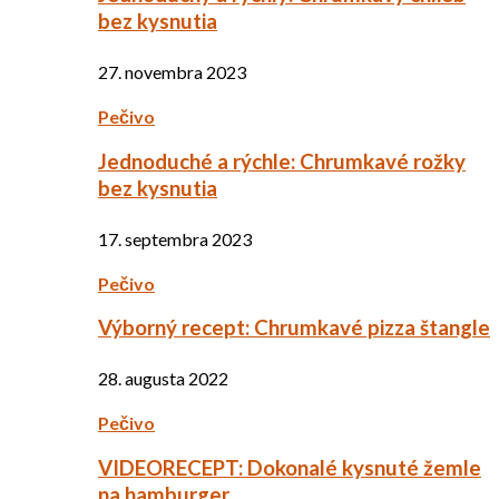
bez kysnutia
27. novembra 2023
Pečivo
Jednoduché a rýchle: Chrumkavé rožky
bez kysnutia
17. septembra 2023
Pečivo
Výborný recept: Chrumkavé pizza štangle
28. augusta 2022
Pečivo
VIDEORECEPT: Dokonalé kysnuté žemle
na hamburger