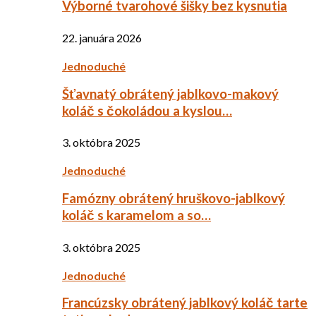
Výborné tvarohové šišky bez kysnutia
22. januára 2026
Jednoduché
Šťavnatý obrátený jablkovo-makový
koláč s čokoládou a kyslou…
3. októbra 2025
Jednoduché
Famózny obrátený hruškovo-jablkový
koláč s karamelom a so…
3. októbra 2025
Jednoduché
Francúzsky obrátený jablkový koláč tarte