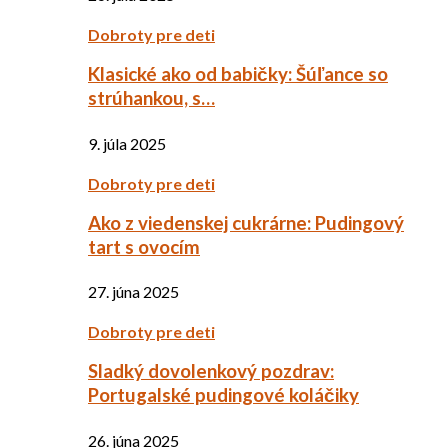
Dobroty pre deti
Klasické ako od babičky: Šúľance so
strúhankou, s…
9. júla 2025
Dobroty pre deti
Ako z viedenskej cukrárne: Pudingový
tart s ovocím
27. júna 2025
Dobroty pre deti
Sladký dovolenkový pozdrav:
Portugalské pudingové koláčiky
26. júna 2025