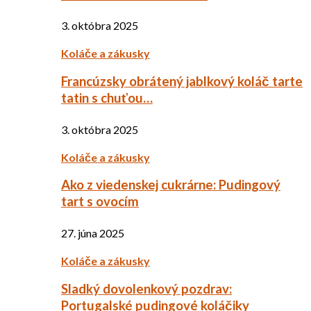
3. októbra 2025
Koláče a zákusky
Francúzsky obrátený jablkový koláč tarte
tatin s chuťou…
3. októbra 2025
Koláče a zákusky
Ako z viedenskej cukrárne: Pudingový
tart s ovocím
27. júna 2025
Koláče a zákusky
Sladký dovolenkový pozdrav:
Portugalské pudingové koláčiky