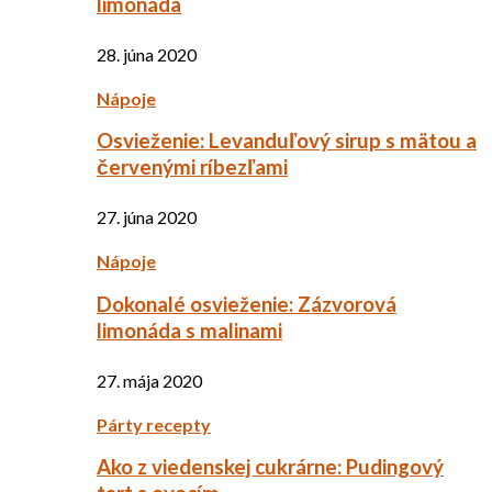
limonáda
28. júna 2020
Nápoje
Osvieženie: Levanduľový sirup s mätou a
červenými ríbezľami
27. júna 2020
Nápoje
Dokonalé osvieženie: Zázvorová
limonáda s malinami
27. mája 2020
Párty recepty
Ako z viedenskej cukrárne: Pudingový