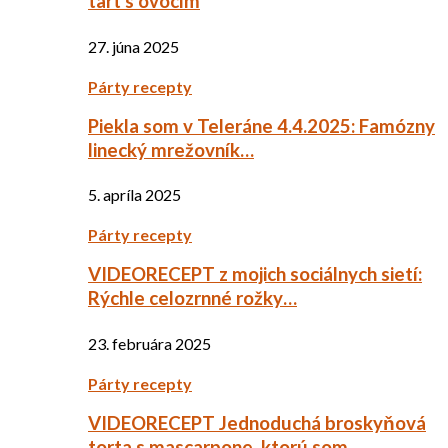
tart s ovocím
27. júna 2025
Párty recepty
Piekla som v Teleráne 4.4.2025: Famózny
linecký mrežovník…
5. apríla 2025
Párty recepty
VIDEORECEPT z mojich sociálnych sietí:
Rýchle celozrnné rožky…
23. februára 2025
Párty recepty
VIDEORECEPT Jednoduchá broskyňová
torta s mascarpone, ktorú som…