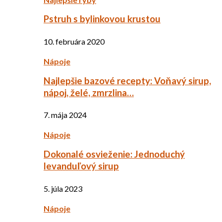
Pstruh s bylinkovou krustou
10. februára 2020
Nápoje
Najlepšie bazové recepty: Voňavý sirup,
nápoj, želé, zmrzlina…
7. mája 2024
Nápoje
Dokonalé osvieženie: Jednoduchý
levanduľový sirup
5. júla 2023
Nápoje