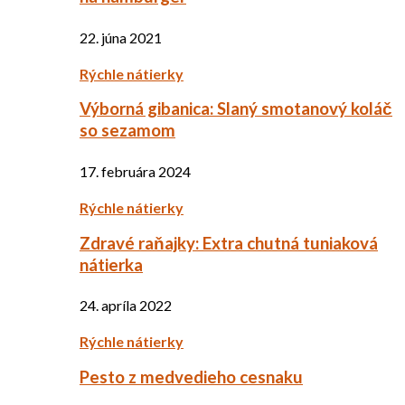
22. júna 2021
Rýchle nátierky
Výborná gibanica: Slaný smotanový koláč
so sezamom
17. februára 2024
Rýchle nátierky
Zdravé raňajky: Extra chutná tuniaková
nátierka
24. apríla 2022
Rýchle nátierky
Pesto z medvedieho cesnaku