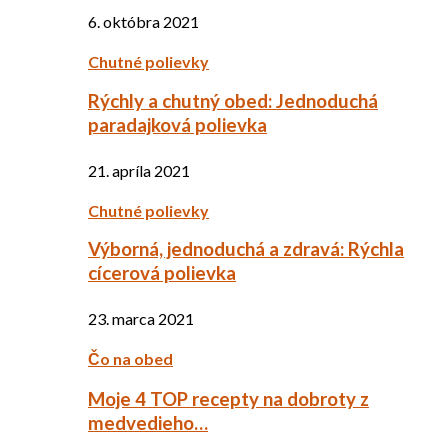
6. októbra 2021
Chutné polievky
Rýchly a chutný obed: Jednoduchá
paradajková polievka
21. apríla 2021
Chutné polievky
Výborná, jednoduchá a zdravá: Rýchla
cícerová polievka
23. marca 2021
Čo na obed
Moje 4 TOP recepty na dobroty z
medvedieho…