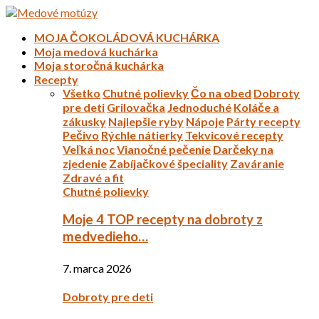
MOJA ČOKOLÁDOVÁ KUCHÁRKA
Moja medová kuchárka
Moja storočná kuchárka
Recepty
Všetko
Chutné polievky
Čo na obed
Dobroty
pre deti
Grilovačka
Jednoduché
Koláče a
zákusky
Najlepšie ryby
Nápoje
Párty recepty
Pečivo
Rýchle nátierky
Tekvicové recepty
Veľká noc
Vianočné pečenie
Darčeky na
zjedenie
Zabíjačkové špeciality
Zaváranie
Zdravé a fit
Chutné polievky
Moje 4 TOP recepty na dobroty z
medvedieho…
7. marca 2026
Dobroty pre deti