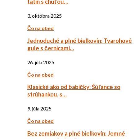
tatin s chuťou…
3. októbra 2025
Čo na obed
Jednoduché a plné bielkovín: Tvarohové
gule s černicami…
26. júla 2025
Čo na obed
Klasické ako od babičky: Šúľance so
strúhankou, s…
9. júla 2025
Čo na obed
Bez zemiakov a plné bielkovín: Jemné