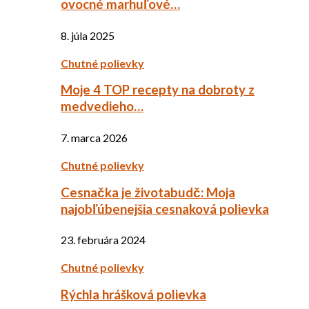
ovocné marhuľové…
8. júla 2025
Chutné polievky
Moje 4 TOP recepty na dobroty z
medvedieho…
7. marca 2026
Chutné polievky
Cesnačka je životabudč: Moja
najobľúbenejšia cesnaková polievka
23. februára 2024
Chutné polievky
Rýchla hrášková polievka