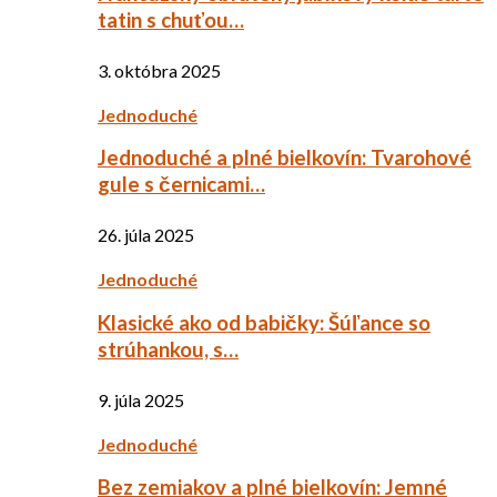
tatin s chuťou…
3. októbra 2025
Jednoduché
Jednoduché a plné bielkovín: Tvarohové
gule s černicami…
26. júla 2025
Jednoduché
Klasické ako od babičky: Šúľance so
strúhankou, s…
9. júla 2025
Jednoduché
Bez zemiakov a plné bielkovín: Jemné