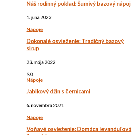
Náš rodinný poklad: Šumivý bazový nápoj
1. júna 2023
Nápoje
Dokonalé osvieženie: Tradičný bazový
sirup
23. mája 2022
9.0
Nápoje
Jablkový džin s černicami
6. novembra 2021
Nápoje
Voňavé osvieženie: Domáca levanduľová