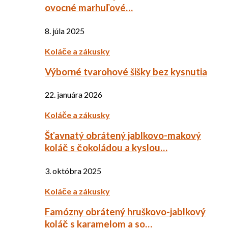
ovocné marhuľové…
8. júla 2025
Koláče a zákusky
Výborné tvarohové šišky bez kysnutia
22. januára 2026
Koláče a zákusky
Šťavnatý obrátený jablkovo-makový
koláč s čokoládou a kyslou…
3. októbra 2025
Koláče a zákusky
Famózny obrátený hruškovo-jablkový
koláč s karamelom a so…