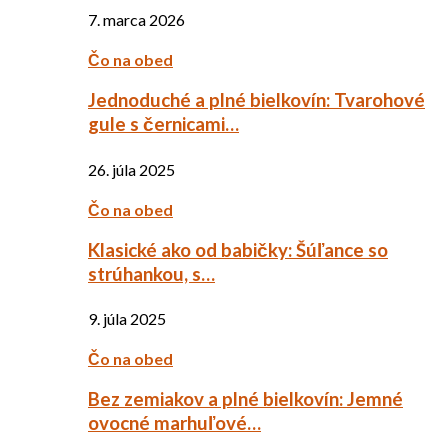
7. marca 2026
Čo na obed
Jednoduché a plné bielkovín: Tvarohové
gule s černicami…
26. júla 2025
Čo na obed
Klasické ako od babičky: Šúľance so
strúhankou, s…
9. júla 2025
Čo na obed
Bez zemiakov a plné bielkovín: Jemné
ovocné marhuľové…