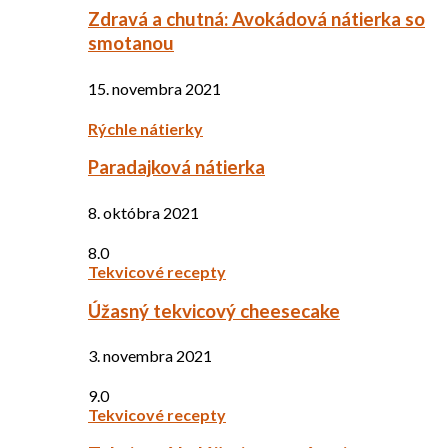
Zdravá a chutná: Avokádová nátierka so
smotanou
15. novembra 2021
Rýchle nátierky
Paradajková nátierka
8. októbra 2021
8.0
Tekvicové recepty
Úžasný tekvicový cheesecake
3. novembra 2021
9.0
Tekvicové recepty