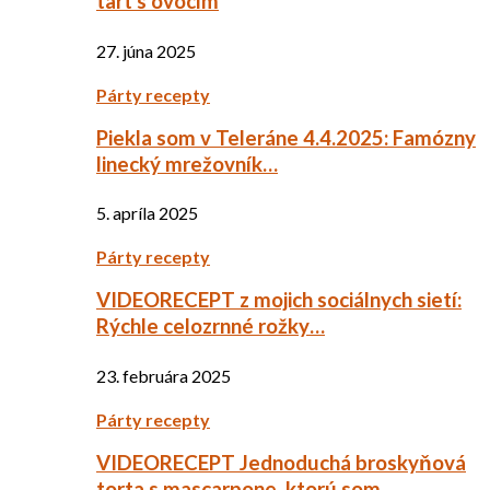
tart s ovocím
27. júna 2025
Párty recepty
Piekla som v Teleráne 4.4.2025: Famózny
linecký mrežovník…
5. apríla 2025
Párty recepty
VIDEORECEPT z mojich sociálnych sietí:
Rýchle celozrnné rožky…
23. februára 2025
Párty recepty
VIDEORECEPT Jednoduchá broskyňová
torta s mascarpone, ktorú som…