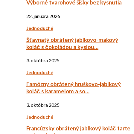
Výborné tvarohové šišky bez kysnutia
22. januára 2026
Jednoduché
Šťavnatý obrátený jablkovo-makový
koláč s čokoládou a kyslou…
3. októbra 2025
Jednoduché
Famózny obrátený hruškovo-jablkový
koláč s karamelom a so…
3. októbra 2025
Jednoduché
Francúzsky obrátený jablkový koláč tarte