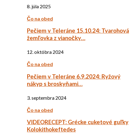
8. júla 2025
Čo na obed
Pečiem v Teleráne 15.10.24: Tvarohová
žemľovka z vianočky…
12. októbra 2024
Čo na obed
Pečiem v Teleráne 6.9.2024: Ryžový
nákyp s broskyňami…
3. septembra 2024
Čo na obed
VIDEORECEPT: Grécke cuketové guľky
Kolokithokeftedes