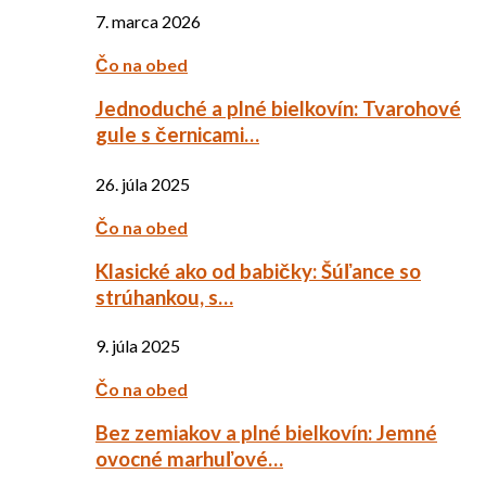
7. marca 2026
Čo na obed
Jednoduché a plné bielkovín: Tvarohové
gule s černicami…
26. júla 2025
Čo na obed
Klasické ako od babičky: Šúľance so
strúhankou, s…
9. júla 2025
Čo na obed
Bez zemiakov a plné bielkovín: Jemné
ovocné marhuľové…