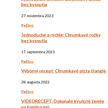
bez kysnutia
27. novembra 2023
Pečivo
Jednoduché a rýchle: Chrumkavé rožky
bez kysnutia
17. septembra 2023
Pečivo
Výborný recept: Chrumkavé pizza štangle
28. augusta 2022
Pečivo
VIDEORECEPT: Dokonalé kysnuté žemle
na hamburger