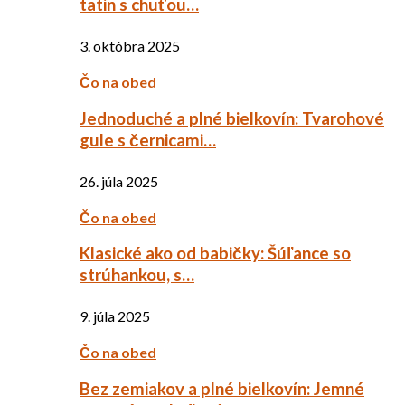
tatin s chuťou…
3. októbra 2025
Čo na obed
Jednoduché a plné bielkovín: Tvarohové
gule s černicami…
26. júla 2025
Čo na obed
Klasické ako od babičky: Šúľance so
strúhankou, s…
9. júla 2025
Čo na obed
Bez zemiakov a plné bielkovín: Jemné