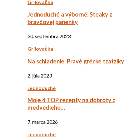
Grilovačka
Jednoduché a výborné: Steaky z
bravčovej panenky
30. septembra 2023
Grilovačka
Na schladenie: Pravé grécke tzatziky
2. júla 2023
Jednoduché
Moje 4 TOP recepty na dobroty z
medvedieho…
7. marca 2026
Jednoduché