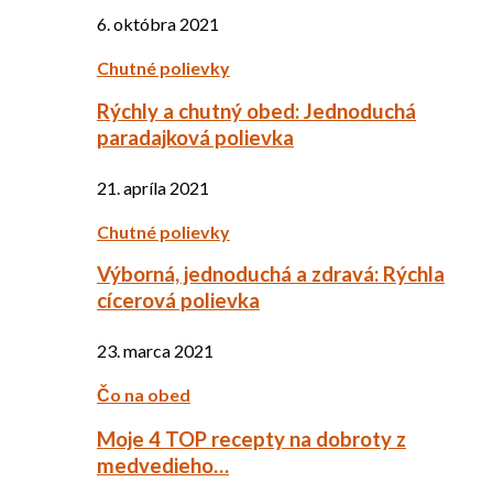
6. októbra 2021
Chutné polievky
Rýchly a chutný obed: Jednoduchá
paradajková polievka
21. apríla 2021
Chutné polievky
Výborná, jednoduchá a zdravá: Rýchla
cícerová polievka
23. marca 2021
Čo na obed
Moje 4 TOP recepty na dobroty z
medvedieho…