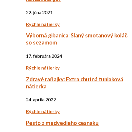
22. júna 2021
Rýchle nátierky
Výborná gibanica: Slaný smotanový koláč
so sezamom
17. februára 2024
Rýchle nátierky
Zdravé raňajky: Extra chutná tuniaková
nátierka
24. apríla 2022
Rýchle nátierky
Pesto z medvedieho cesnaku