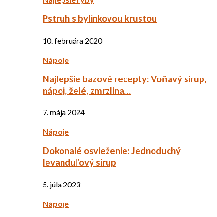
Pstruh s bylinkovou krustou
10. februára 2020
Nápoje
Najlepšie bazové recepty: Voňavý sirup,
nápoj, želé, zmrzlina…
7. mája 2024
Nápoje
Dokonalé osvieženie: Jednoduchý
levanduľový sirup
5. júla 2023
Nápoje