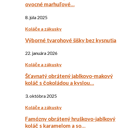
ovocné marhuľové…
8. júla 2025
Koláče a zákusky
Výborné tvarohové šišky bez kysnutia
22. januára 2026
Koláče a zákusky
Šťavnatý obrátený jablkovo-makový
koláč s čokoládou a kyslou…
3. októbra 2025
Koláče a zákusky
Famózny obrátený hruškovo-jablkový
koláč s karamelom a so…