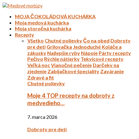
MOJA ČOKOLÁDOVÁ KUCHÁRKA
Moja medová kuchárka
Moja storočná kuchárka
Recepty
Všetko
Chutné polievky
Čo na obed
Dobroty
pre deti
Grilovačka
Jednoduché
Koláče a
zákusky
Najlepšie ryby
Nápoje
Párty recepty
Pečivo
Rýchle nátierky
Tekvicové recepty
Veľká noc
Vianočné pečenie
Darčeky na
zjedenie
Zabíjačkové špeciality
Zaváranie
Zdravé a fit
Chutné polievky
Moje 4 TOP recepty na dobroty z
medvedieho…
7. marca 2026
Dobroty pre deti