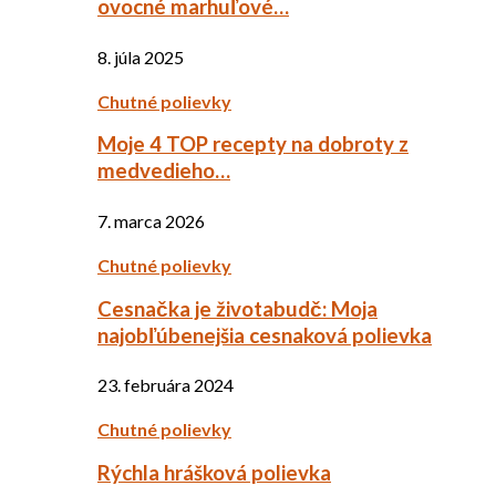
ovocné marhuľové…
8. júla 2025
Chutné polievky
Moje 4 TOP recepty na dobroty z
medvedieho…
7. marca 2026
Chutné polievky
Cesnačka je životabudč: Moja
najobľúbenejšia cesnaková polievka
23. februára 2024
Chutné polievky
Rýchla hrášková polievka