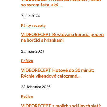
so syrom feta, aký…
7. júla 2024
Párty recepty
VIDEORECEPT Restovaná kuracia pečeň
na horčici s hriankami
25. mája 2024
Pečivo
VIDEORECEPT Hotové do 30 minút:
Rýchle vikendové celozrnné…
23. februára 2025
Pečivo
VIDEORECEPT z mojich sociálnych sietí: