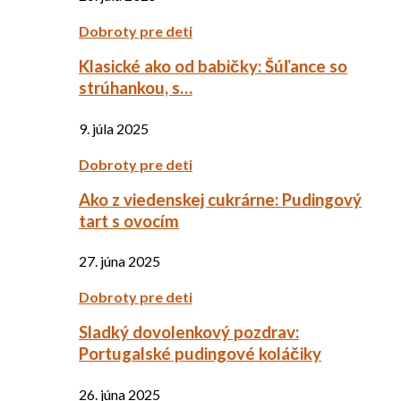
Dobroty pre deti
Klasické ako od babičky: Šúľance so
strúhankou, s…
9. júla 2025
Dobroty pre deti
Ako z viedenskej cukrárne: Pudingový
tart s ovocím
27. júna 2025
Dobroty pre deti
Sladký dovolenkový pozdrav:
Portugalské pudingové koláčiky
26. júna 2025