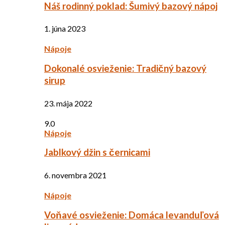
Náš rodinný poklad: Šumivý bazový nápoj
1. júna 2023
Nápoje
Dokonalé osvieženie: Tradičný bazový
sirup
23. mája 2022
9.0
Nápoje
Jablkový džin s černicami
6. novembra 2021
Nápoje
Voňavé osvieženie: Domáca levanduľová