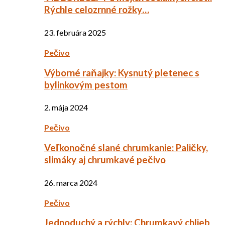
Rýchle celozrnné rožky…
23. februára 2025
Pečivo
Výborné raňajky: Kysnutý pletenec s
bylinkovým pestom
2. mája 2024
Pečivo
Veľkonočné slané chrumkanie: Paličky,
slimáky aj chrumkavé pečivo
26. marca 2024
Pečivo
Jednoduchý a rýchly: Chrumkavý chlieb