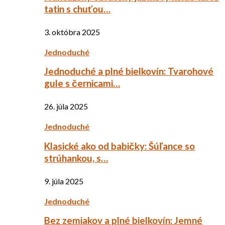
tatin s chuťou…
3. októbra 2025
Jednoduché
Jednoduché a plné bielkovín: Tvarohové
gule s černicami…
26. júla 2025
Jednoduché
Klasické ako od babičky: Šúľance so
strúhankou, s…
9. júla 2025
Jednoduché
Bez zemiakov a plné bielkovín: Jemné