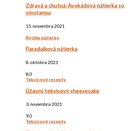
Zdravá a chutná: Avokádová nátierka so
smotanou
15. novembra 2021
Rýchle nátierky
Paradajková nátierka
8. októbra 2021
8.0
Tekvicové recepty
Úžasný tekvicový cheesecake
3. novembra 2021
9.0
Tekvicové recepty