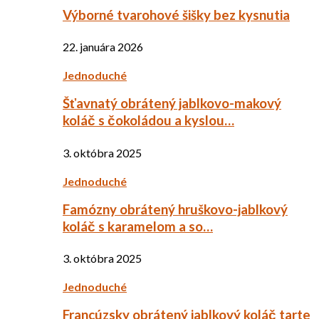
Výborné tvarohové šišky bez kysnutia
22. januára 2026
Jednoduché
Šťavnatý obrátený jablkovo-makový
koláč s čokoládou a kyslou…
3. októbra 2025
Jednoduché
Famózny obrátený hruškovo-jablkový
koláč s karamelom a so…
3. októbra 2025
Jednoduché
Francúzsky obrátený jablkový koláč tarte