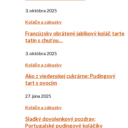
3. októbra 2025
Koláče a zákusky
Francúzsky obrátený jablkový koláč tarte
tatin s chuťou…
3. októbra 2025
Koláče a zákusky
Ako z viedenskej cukrárne: Pudingový
tart s ovocím
27. júna 2025
Koláče a zákusky
Sladký dovolenkový pozdrav:
Portugalské pudingové koláčiky