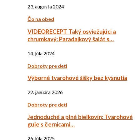
23. augusta 2024
Čo na obed
VIDEORECEPT Taký osviežujúci a
chrumkavý: Paradajkový šalát s…
14. júla 2024
Dobroty pre deti
Výborné tvarohové šišky bez kysnutia
22. januára 2026
Dobroty pre deti
Jednoduché a plné bielkovín: Tvarohové
gule s černicami…
26. júla 2025