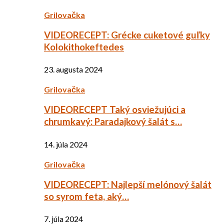
Grilovačka
VIDEORECEPT: Grécke cuketové guľky
Kolokithokeftedes
23. augusta 2024
Grilovačka
VIDEORECEPT Taký osviežujúci a
chrumkavý: Paradajkový šalát s…
14. júla 2024
Grilovačka
VIDEORECEPT: Najlepší melónový šalát
so syrom feta, aký…
7. júla 2024