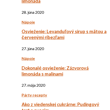
limonáda
28. júna 2020
Nápoje
Osvieženie: Levanduľový sirup s mätou a
červenými ríbezľami
27. júna 2020
Nápoje
Dokonalé osvieženie: Zázvorová
limonáda s malinami
27. mája 2020
Párty recepty
Ako z viedenskej cukrárne: Pudingový