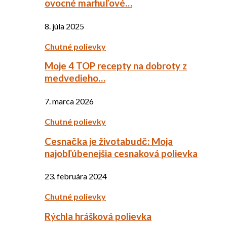
ovocné marhuľové…
8. júla 2025
Chutné polievky
Moje 4 TOP recepty na dobroty z
medvedieho…
7. marca 2026
Chutné polievky
Cesnačka je životabudč: Moja
najobľúbenejšia cesnaková polievka
23. februára 2024
Chutné polievky
Rýchla hrášková polievka