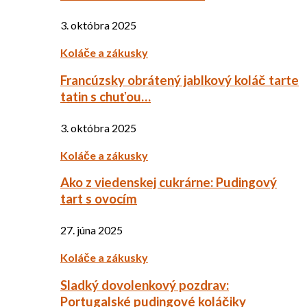
3. októbra 2025
Koláče a zákusky
Francúzsky obrátený jablkový koláč tarte
tatin s chuťou…
3. októbra 2025
Koláče a zákusky
Ako z viedenskej cukrárne: Pudingový
tart s ovocím
27. júna 2025
Koláče a zákusky
Sladký dovolenkový pozdrav:
Portugalské pudingové koláčiky