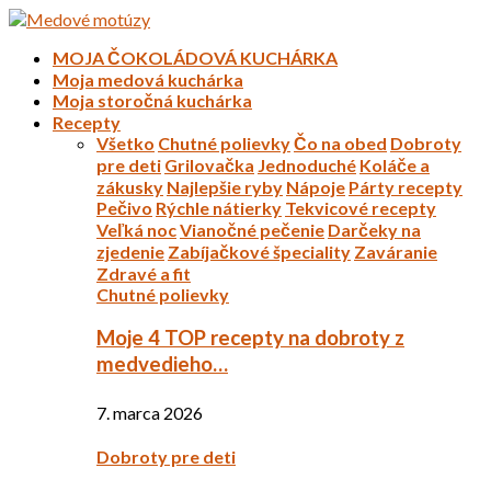
MOJA ČOKOLÁDOVÁ KUCHÁRKA
Moja medová kuchárka
Moja storočná kuchárka
Recepty
Všetko
Chutné polievky
Čo na obed
Dobroty
pre deti
Grilovačka
Jednoduché
Koláče a
zákusky
Najlepšie ryby
Nápoje
Párty recepty
Pečivo
Rýchle nátierky
Tekvicové recepty
Veľká noc
Vianočné pečenie
Darčeky na
zjedenie
Zabíjačkové špeciality
Zaváranie
Zdravé a fit
Chutné polievky
Moje 4 TOP recepty na dobroty z
medvedieho…
7. marca 2026
Dobroty pre deti