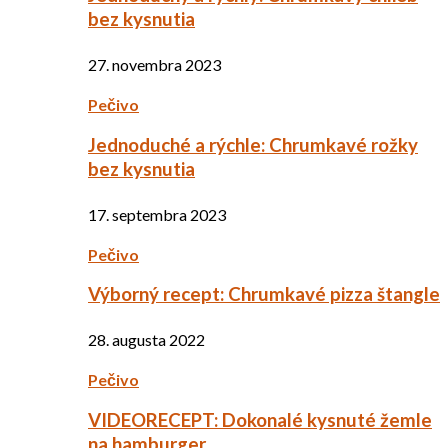
bez kysnutia
27. novembra 2023
Pečivo
Jednoduché a rýchle: Chrumkavé rožky
bez kysnutia
17. septembra 2023
Pečivo
Výborný recept: Chrumkavé pizza štangle
28. augusta 2022
Pečivo
VIDEORECEPT: Dokonalé kysnuté žemle
na hamburger