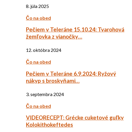
8. júla 2025
Čo na obed
Pečiem v Teleráne 15.10.24: Tvarohová
žemľovka z vianočky…
12. októbra 2024
Čo na obed
Pečiem v Teleráne 6.9.2024: Ryžový
nákyp s broskyňami…
3. septembra 2024
Čo na obed
VIDEORECEPT: Grécke cuketové guľky
Kolokithokeftedes