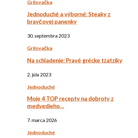
Grilovačka
Jednoduché a výborné: Steaky z
bravčovej panenky
30. septembra 2023
Grilovačka
Na schladenie: Pravé grécke tzatziky
2. júla 2023
Jednoduché
Moje 4 TOP recepty na dobroty z
medvedieho…
7. marca 2026
Jednoduché