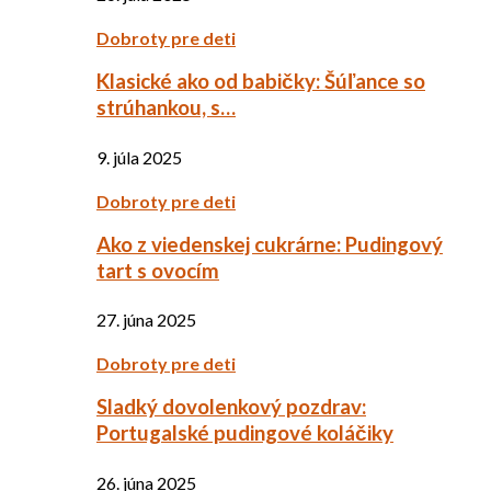
Dobroty pre deti
Klasické ako od babičky: Šúľance so
strúhankou, s…
9. júla 2025
Dobroty pre deti
Ako z viedenskej cukrárne: Pudingový
tart s ovocím
27. júna 2025
Dobroty pre deti
Sladký dovolenkový pozdrav:
Portugalské pudingové koláčiky
26. júna 2025