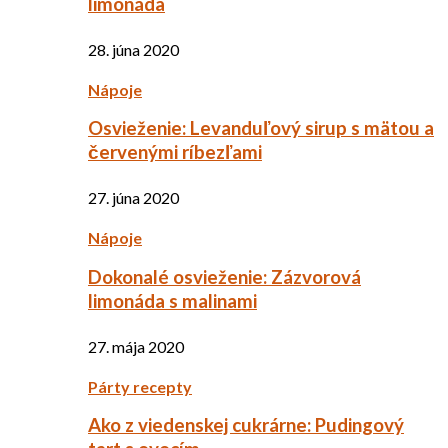
limonáda
28. júna 2020
Nápoje
Osvieženie: Levanduľový sirup s mätou a
červenými ríbezľami
27. júna 2020
Nápoje
Dokonalé osvieženie: Zázvorová
limonáda s malinami
27. mája 2020
Párty recepty
Ako z viedenskej cukrárne: Pudingový