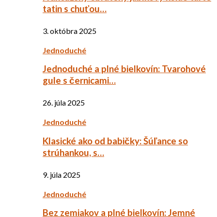
tatin s chuťou…
3. októbra 2025
Jednoduché
Jednoduché a plné bielkovín: Tvarohové
gule s černicami…
26. júla 2025
Jednoduché
Klasické ako od babičky: Šúľance so
strúhankou, s…
9. júla 2025
Jednoduché
Bez zemiakov a plné bielkovín: Jemné