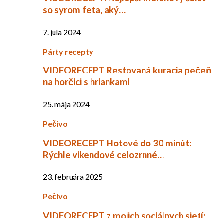
so syrom feta, aký…
7. júla 2024
Párty recepty
VIDEORECEPT Restovaná kuracia pečeň
na horčici s hriankami
25. mája 2024
Pečivo
VIDEORECEPT Hotové do 30 minút:
Rýchle vikendové celozrnné…
23. februára 2025
Pečivo
VIDEORECEPT z mojich sociálnych sietí: