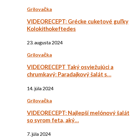
Grilovačka
VIDEORECEPT: Grécke cuketové guľky
Kolokithokeftedes
23. augusta 2024
Grilovačka
VIDEORECEPT Taký osviežujúci a
chrumkavý: Paradajkový šalát s…
14. júla 2024
Grilovačka
VIDEORECEPT: Najlepší melónový šalát
so syrom feta, aký…
7. júla 2024