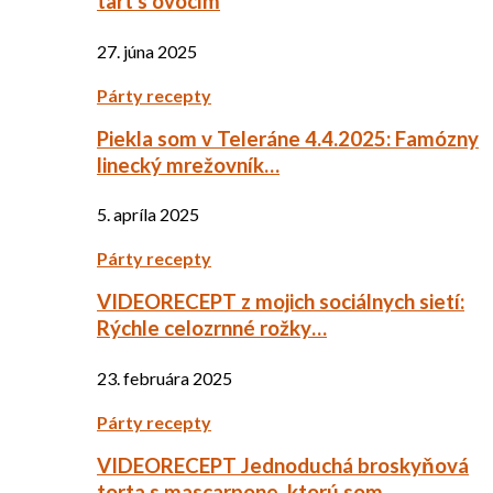
tart s ovocím
27. júna 2025
Párty recepty
Piekla som v Teleráne 4.4.2025: Famózny
linecký mrežovník…
5. apríla 2025
Párty recepty
VIDEORECEPT z mojich sociálnych sietí:
Rýchle celozrnné rožky…
23. februára 2025
Párty recepty
VIDEORECEPT Jednoduchá broskyňová
torta s mascarpone, ktorú som…