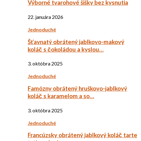
Výborné tvarohové šišky bez kysnutia
22. januára 2026
Jednoduché
Šťavnatý obrátený jablkovo-makový
koláč s čokoládou a kyslou…
3. októbra 2025
Jednoduché
Famózny obrátený hruškovo-jablkový
koláč s karamelom a so…
3. októbra 2025
Jednoduché
Francúzsky obrátený jablkový koláč tarte