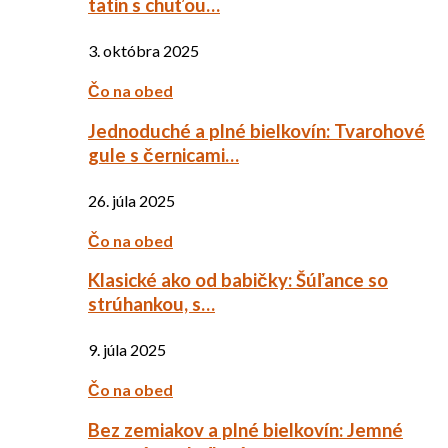
tatin s chuťou…
3. októbra 2025
Čo na obed
Jednoduché a plné bielkovín: Tvarohové
gule s černicami…
26. júla 2025
Čo na obed
Klasické ako od babičky: Šúľance so
strúhankou, s…
9. júla 2025
Čo na obed
Bez zemiakov a plné bielkovín: Jemné