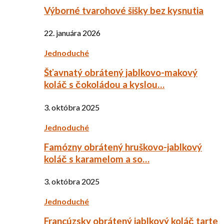
Výborné tvarohové šišky bez kysnutia
22. januára 2026
Jednoduché
Šťavnatý obrátený jablkovo-makový
koláč s čokoládou a kyslou…
3. októbra 2025
Jednoduché
Famózny obrátený hruškovo-jablkový
koláč s karamelom a so…
3. októbra 2025
Jednoduché
Francúzsky obrátený jablkový koláč tarte