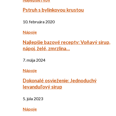
Pstruh s bylinkovou krustou
10. februára 2020
Nápoje
Najlepšie bazové recepty: Voňavý sirup,
nápoj, želé, zmrzlina…
7. mája 2024
Nápoje
Dokonalé osvieženie: Jednoduchý
levanduľový sirup
5. júla 2023
Nápoje