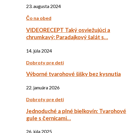
23. augusta 2024
Čo na obed
VIDEORECEPT Taký osviežujúci a
chrumkavý: Paradajkový šalát s…
14. júla 2024
Dobroty pre deti
Výborné tvarohové šišky bez kysnutia
22. januára 2026
Dobroty pre deti
Jednoduché a plné bielkovín: Tvarohové
gule s černicami…
26. júla 2025