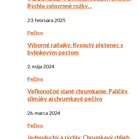
Rýchle celozrnné rožky…
23. februára 2025
Pečivo
Výborné raňajky: Kysnutý pletenec s
bylinkovým pestom
2. mája 2024
Pečivo
Veľkonočné slané chrumkanie: Paličky,
slimáky aj chrumkavé pečivo
26. marca 2024
Pečivo
Jednoduchý a rýchly: Chrumkavý chlieb