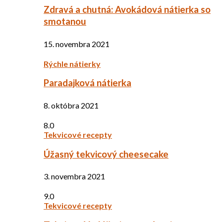
Zdravá a chutná: Avokádová nátierka so
smotanou
15. novembra 2021
Rýchle nátierky
Paradajková nátierka
8. októbra 2021
8.0
Tekvicové recepty
Úžasný tekvicový cheesecake
3. novembra 2021
9.0
Tekvicové recepty