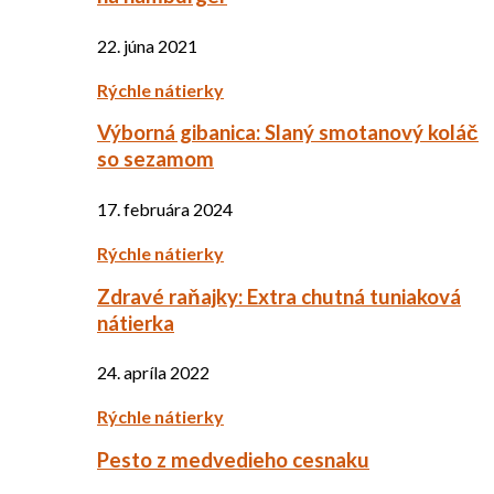
22. júna 2021
Rýchle nátierky
Výborná gibanica: Slaný smotanový koláč
so sezamom
17. februára 2024
Rýchle nátierky
Zdravé raňajky: Extra chutná tuniaková
nátierka
24. apríla 2022
Rýchle nátierky
Pesto z medvedieho cesnaku