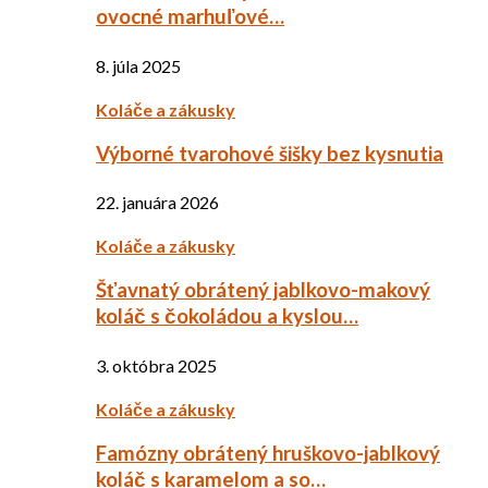
ovocné marhuľové…
8. júla 2025
Koláče a zákusky
Výborné tvarohové šišky bez kysnutia
22. januára 2026
Koláče a zákusky
Šťavnatý obrátený jablkovo-makový
koláč s čokoládou a kyslou…
3. októbra 2025
Koláče a zákusky
Famózny obrátený hruškovo-jablkový
koláč s karamelom a so…