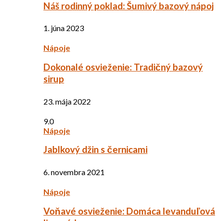
Náš rodinný poklad: Šumivý bazový nápoj
1. júna 2023
Nápoje
Dokonalé osvieženie: Tradičný bazový
sirup
23. mája 2022
9.0
Nápoje
Jablkový džin s černicami
6. novembra 2021
Nápoje
Voňavé osvieženie: Domáca levanduľová