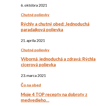
6. októbra 2021
Chutné polievky
Rýchly a chutný obed: Jednoduchá
paradajková polievka
21. apríla 2021
Chutné polievky
Výborná, jednoduchá a zdravá: Rýchla
cícerová polievka
23. marca 2021
Čo na obed
Moje 4 TOP recepty na dobroty z
medvedieho…