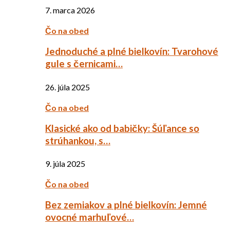
7. marca 2026
Čo na obed
Jednoduché a plné bielkovín: Tvarohové
gule s černicami…
26. júla 2025
Čo na obed
Klasické ako od babičky: Šúľance so
strúhankou, s…
9. júla 2025
Čo na obed
Bez zemiakov a plné bielkovín: Jemné
ovocné marhuľové…